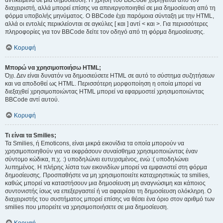
αντικείμενα σε μια δημοσίευση. Η χρήση του BBCode χορηγείται από τον
διαχειριστή, αλλά μπορεί επίσης να απενεργοποιηθεί σε μια δημοσίευση από τη
φόρμα υποβολής μηνύματος. Ο BBCode έχει παρόμοια σύνταξη με την HTML,
αλλά οι εντολές περικλείονται σε αγκύλες [ και ] αντί < και >. Για περισσότερες
πληροφορίες για τον BBCode δείτε τον οδηγό από τη φόρμα δημοσίευσης.
Κορυφή
Μπορώ να χρησιμοποιήσω HTML;
Όχι. Δεν είναι δυνατόν να δημοσιεύσετε HTML σε αυτό το σύστημα συζητήσεων
και να αποδοθεί ως HTML. Περισσότερη μορφοποίηση η οποία μπορεί να
διεξαχθεί χρησιμοποιώντας HTML μπορεί να εφαρμοστεί χρησιμοποιώντας
BBCode αντί αυτού.
Κορυφή
Τι είναι τα Smilies;
Τα Smilies, ή Emoticons, είναι μικρά εικονίδια τα οποία μπορούν να
χρησιμοποιηθούν για να εκφράσουν συναίσθημα χρησιμοποιώντας έναν
σύντομο κώδικα, π.χ. :) υποδηλώνει ευτυχισμένος, ενώ :( υποδηλώνει
λυπημένος. Η πλήρης λίστα των εικονιδίων μπορεί να εμφανιστεί στη φόρμα
δημοσίευσης. Προσπαθήστε να μη χρησιμοποιείτε καταχρηστικώς τα smilies,
καθώς μπορεί να καταστήσουν μια δημοσίευση μη αναγνώσιμη και κάποιος
συντονιστής ίσως να επεξεργαστεί ή να αφαιρέσει τη δημοσίευση ολόκληρη. Ο
διαχειριστής του συστήματος μπορεί επίσης να θέσει ένα όριο στον αριθμό των
smilies που μπορείτε να χρησιμοποιήσετε σε μια δημοσίευση.