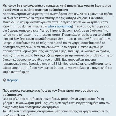
Με ποιον θα επικοινωνήσω σχετικά με κατάχρηση ή/και νομικά θέματα που
σχετίζονται με αυτό το σύστημα συζητήσεων;
Σε οποιονδήποτε διαχειριστή που αναγράφεται στη σελίδα “Η Ομάδα” θα πρέπει
να είναι ένα κατάλληλο σημείο επαφής για τις καταγγελίες σας. Εάν αυτός
εξακολουθεί να μην ανταποκρίνεται τότε θα πρέπει να επικοινωνήσετε με τον
ιδιοκτήτη του domain (κάντε μια
whois αναζήτηση
) ή, εάν αυτός λειτουργεί σε
μια δωρεάν υπηρεσία (π.χ. Yahoo !, free.fr, f2s.com, κλπ), με τη διοίκηση ή το
τμήμα καταχρήσεων της υπηρεσίας αυτής. Παρακαλώ σημειώστε ότι το phpBB
Limited
δεν έχει καμία αρμοδιότητα
και δεν μπορεί με οποιονδήποτε τρόπο να
θεωρηθεί υπεύθυνο για το πώς, πού ή από ποιον χρησιμοποιείται αυτό το
σύστημα συζητήσεων. Μην επικοινωνείτε με το phpBB Limited σχετικά με
οποιαδήποτε νομικό (παύσης και παράλειψης, ευθύνης, συκοφαντικό σχόλιο,
κλπ.) ζήτημα το οποίο
δεν σχετίζεται άμεσα
με την ιστοσελίδα phpBB.com ή το
διακριτικό λογισμικό του ιδίου του phpBB. Εάν αποστείλετε μήνυμα
ηλεκτρονικού ταχυδρομείου στο phpBB Limited σχετικά
με οποιοδήποτε τρίτο
μέρος
χρήσης αυτού του λογισμικού θα πρέπει να αναμένετε μια αρνητική ή και
καμία ανταπόκριση.
Κορυφή
Πώς μπορώ να επικοινωνήσω με τον διαχειριστή του συστήματος
συζητήσεων;
Όλα τα μέλη του συστήματος συζητήσεων μπορούν να χρησιμοποιούν τη
φόρμα “Επικοινωνήστε μαζί μας”, εάν η επιλογή είναι ενεργοποιημένη από τον
διαχειριστή του συστήματος συζητήσεων.
Τα μέλη του συστήματος συζητήσεων μπορούν επίσης να χρησιμοποιούν τον
σύνδεσμο “Η ομάδα”.