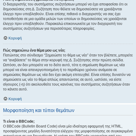
Ο διαχειριστής του συστήματος συζητήσεων μπορεί να έχει αποφασίσει ότι οι
δημοσιεύσεις στη Δ. Συζήτηση που θέλετε να δημοσιεύσετε να χρειάζονται
έλεγχο πριν υποβληθούν. Είναι επίσης πιθανό ο διαχειριστής να σας έχει
τοποθετήσει σε μια ομάδα μελών των οποίων οι δημοσιεύσεις να χρειάζονται
έλεγχο πριν υποβληθούν. Παρακαλώ επικοινωνείτε με τον διαχειριστή του
συστήματος συζητήσεων για περισσότερες πληροφορίες.
Κορυφή
Πώς σημειώνω ένα θέμα μου ως νέο;
Πατώντας στο σύνδεσμο “Σημειώστε το θέμα ως νέο” όταν τον βλέπετε, μπορείτε
να “ανεβάσετε” το θέμα στην κορυφή της Δ. Συζήτησης στην πρώτη σελίδα.
Ωστόσο, αν δεν μπορείτε να το δείτε αυτό, τότε η σημείωση θεμάτων ως νέα
μπορεί να είναι απενεργοποιημένη ή το περιθώριο χρόνου ανάμεσα σε
σημειώσεις θεμάτων ως νέα δεν έχει ακόμη επιτευχθεί. Είναι επίσης δυνατόν να
σημειώσετε ως νέο το θέμα απλώς απαντώντας σε αυτό, ωστόσο, να είστε
σίγουρος (-η) ότι ακολουθείτε τους κανόνες του συστήματος συζητήσεων όταν
το κάνετε αυτό.
Κορυφή
Μορφοποίηση και τύποι θεμάτων
Τι είναι ο BBCode;
Ο BBCode (Bulletin Board Code) είναι μία ιδιαίτερη εφαρμογή της HTML,
προσφέροντας μεγάλη δυνατότητα ελέγχου της μορφοποίησης σε συγκεκριμένα