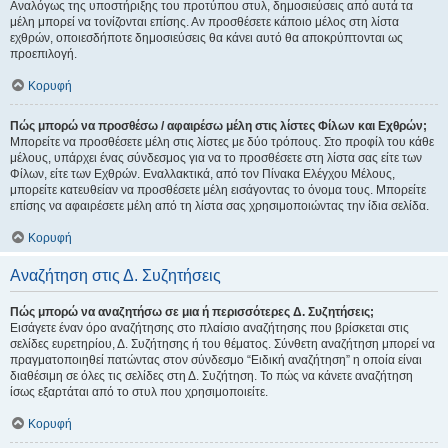
Αναλόγως της υποστήριξης του προτύπου στυλ, δημοσιεύσεις από αυτά τα
μέλη μπορεί να τονίζονται επίσης. Αν προσθέσετε κάποιο μέλος στη λίστα
εχθρών, οποιεσδήποτε δημοσιεύσεις θα κάνει αυτό θα αποκρύπτονται ως
προεπιλογή.
Κορυφή
Πώς μπορώ να προσθέσω / αφαιρέσω μέλη στις λίστες Φίλων και Εχθρών;
Μπορείτε να προσθέσετε μέλη στις λίστες με δύο τρόπους. Στο προφίλ του κάθε
μέλους, υπάρχει ένας σύνδεσμος για να το προσθέσετε στη λίστα σας είτε των
Φίλων, είτε των Εχθρών. Εναλλακτικά, από τον Πίνακα Ελέγχου Μέλους,
μπορείτε κατευθείαν να προσθέσετε μέλη εισάγοντας το όνομα τους. Μπορείτε
επίσης να αφαιρέσετε μέλη από τη λίστα σας χρησιμοποιώντας την ίδια σελίδα.
Κορυφή
Αναζήτηση στις Δ. Συζητήσεις
Πώς μπορώ να αναζητήσω σε μια ή περισσότερες Δ. Συζητήσεις;
Εισάγετε έναν όρο αναζήτησης στο πλαίσιο αναζήτησης που βρίσκεται στις
σελίδες ευρετηρίου, Δ. Συζήτησης ή του θέματος. Σύνθετη αναζήτηση μπορεί να
πραγματοποιηθεί πατώντας στον σύνδεσμο “Ειδική αναζήτηση” η οποία είναι
διαθέσιμη σε όλες τις σελίδες στη Δ. Συζήτηση. Το πώς να κάνετε αναζήτηση
ίσως εξαρτάται από το στυλ που χρησιμοποιείτε.
Κορυφή