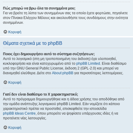
Πώς μπορώ να βρω όλα τα συνημμένα μου;
Για να βρείτε τη λίστα των συνημμένων σας τα οποία έχετε φορτώσει, πηγαίνετε
στον Πίνακα Ελέγχου Μέλους και ακολουθήστε τους συνδέσμους στην ενότητα
συνημμένων.
Κορυφή
Θέματα σχετικά με το phpBB
Ποιος έχει δημιουργήσει αυτό το σύστημα συζητήσεων;
Αυτό το λογισμικό (στη μη τροποποιημένη του έκδοση) έχει υλοποιηθεί,
κυκλοφορήσει και είναι κατοχυρωμένο από το
phpBB Limited
. Είναι διαθέσιμο
υπό την GNU General Public License, έκδοση 2 (GPL-2.0) και μπορεί να
διανεμηθεί ελεύθερα. Δείτε στο
About phpBB
για περισσότερες λεπτομέρειες.
Κορυφή
Γιατί δεν είναι διαθέσιμο το Χ χαρακτηριστικό;
Αυτό το πρόγραμμα δημιουργήθηκε και η άδεια χρήσης του αποδόθηκε από
την ομάδα ανάπτυξης λογισμικού phpBB Limited. Εάν νομίζετε ότι κάποιο
χαρακτηριστικό πρέπει να προστεθεί, επισκεφθείτε την ιστοσελίδα
phpBB Ideas Centre
, όπου μπορείτε να ψηφίσετε υπάρχουσες ιδέες ή να
προτείνετε νέες λειτουργίες.
Κορυφή