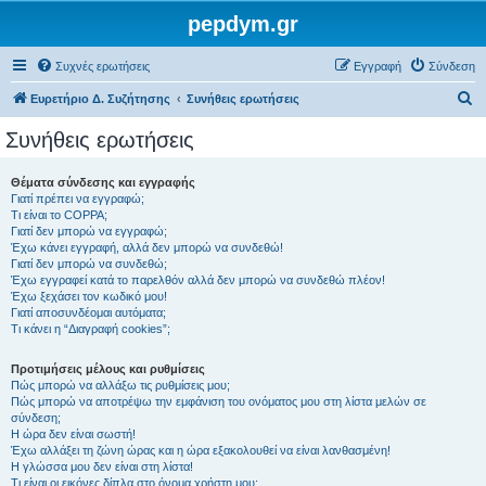
pepdym.gr
Συχνές ερωτήσεις
Εγγραφή
Σύνδεση
Α
Ευρετήριο Δ. Συζήτησης
Συνήθεις ερωτήσεις
ν
Συνήθεις ερωτήσεις
α
ζ
Θέματα σύνδεσης και εγγραφής
Γιατί πρέπει να εγγραφώ;
ή
Τι είναι το COPPA;
τ
Γιατί δεν μπορώ να εγγραφώ;
Έχω κάνει εγγραφή, αλλά δεν μπορώ να συνδεθώ!
η
Γιατί δεν μπορώ να συνδεθώ;
Έχω εγγραφεί κατά το παρελθόν αλλά δεν μπορώ να συνδεθώ πλέον!
σ
Έχω ξεχάσει τον κωδικό μου!
η
Γιατί αποσυνδέομαι αυτόματα;
Τι κάνει η “Διαγραφή cookies”;
Προτιμήσεις μέλους και ρυθμίσεις
Πώς μπορώ να αλλάξω τις ρυθμίσεις μου;
Πώς μπορώ να αποτρέψω την εμφάνιση του ονόματος μου στη λίστα μελών σε
σύνδεση;
Η ώρα δεν είναι σωστή!
Έχω αλλάξει τη ζώνη ώρας και η ώρα εξακολουθεί να είναι λανθασμένη!
Η γλώσσα μου δεν είναι στη λίστα!
Τι είναι οι εικόνες δίπλα στο όνομα χρήστη μου;