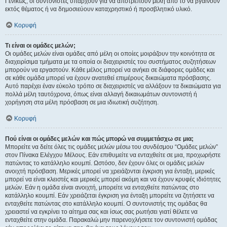
Γενικώς, οι συντονιστές υπάρχουν για να αποτρέπουν μέλη από το να βγαίνουν
εκτός θέματος ή να δημοσιεύουν καταχρηστικό ή προσβλητικό υλικό.
Κορυφή
Τι είναι οι ομάδες μελών;
Οι ομάδες μελών είναι ομάδες από μέλη οι οποίες μοιράζουν την κοινότητα σε
διαχειρίσιμα τμήματα με τα οποία οι διαχειριστές του συστήματος συζητήσεων
μπορούν να εργαστούν. Κάθε μέλος μπορεί να ανήκει σε διάφορες ομάδες και
σε κάθε ομάδα μπορεί να έχουν ανατεθεί επιμέρους δικαιώματα πρόσβασης.
Αυτό παρέχει έναν εύκολο τρόπο σε διαχειριστές να αλλάξουν τα δικαιώματα για
πολλά μέλη ταυτόχρονα, όπως είναι αλλαγή δικαιωμάτων συντονιστή ή
χορήγηση στα μέλη πρόσβαση σε μια ιδιωτική συζήτηση.
Κορυφή
Πού είναι οι ομάδες μελών και πώς μπορώ να συμμετάσχω σε μια;
Μπορείτε να δείτε όλες τις ομάδες μελών μέσω του συνδέσμου “Ομάδες μελών”
στον Πίνακα Ελέγχου Μέλους. Εάν επιθυμείτε να ενταχθείτε σε μια, προχωρήστε
πατώντας το κατάλληλο κουμπί. Ωστόσο, δεν έχουν όλες οι ομάδες μελών
ανοιχτή πρόσβαση. Μερικές μπορεί να χρειάζονται έγκριση για ένταξη, μερικές
μπορεί να είναι κλειστές και μερικές μπορεί ακόμη και να έχουν κρυφές ιδιότητες
μελών. Εάν η ομάδα είναι ανοιχτή, μπορείτε να ενταχθείτε πατώντας στο
κατάλληλο κουμπί. Εάν χρειάζεται έγκριση για ένταξη μπορείτε να ζητήσετε να
ενταχθείτε πατώντας στο κατάλληλο κουμπί. Ο συντονιστής της ομάδας θα
χρειαστεί να εγκρίνει το αίτημα σας και ίσως σας ρωτήσει γιατί θέλετε να
ενταχθείτε στην ομάδα. Παρακαλώ μην παρενοχλήσετε τον συντονιστή ομάδας