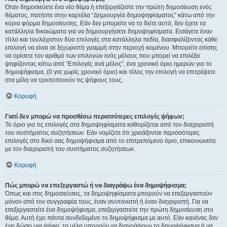
Όταν δημοσιεύετε ένα νέο θέμα ή επεξεργάζεστε την πρώτη δημοσίευση ενός
θέματος, πατήστε στην καρτέλα “Δημιουργία δημοψηφίσματος” κάτω από την
κύρια φόρμα δημοσίευσης. Εάν δεν μπορείτε να το δείτε αυτό, δεν έχετε τα
κατάλληλα δικαιώματα για να δημιουργήσετε δημοψηφίσματα. Εισάγετε έναν
τίτλο και τουλάχιστον δύο επιλογές στα κατάλληλα πεδία, διασφαλίζοντας κάθε
επιλογή να είναι σε ξεχωριστή γραμμή στην περιοχή κειμένου. Μπορείτε επίσης
να ορίσετε τον αριθμό των επιλογών ενός μέλους που μπορεί να επιλέξει
ψηφίζοντας κάτω από “Επιλογές ανά μέλος”, ένα χρονικό όριο ημερών για το
δημοψήφισμα, (0 για χωρίς χρονικό όριο) και τέλος την επιλογή να επιτρέψετε
στα μέλη να τροποποιούν τις ψήφους τους.
Κορυφή
Γιατί δεν μπορώ να προσθέσω περισσότερες επιλογές ψήφων;
Το όριο για τις επιλογές στα δημοψηφίσματα καθορίζεται από τον διαχειριστή
του συστήματος συζητήσεων. Εάν νομίζετε ότι χρειάζονται περισσότερες
επιλογές στο δικό σας δημοψήφισμα από το επιτρεπόμενο όριο, επικοινωνείτε
με τον διαχειριστή του συστήματος συζητήσεων.
Κορυφή
Πώς μπορώ να επεξεργαστώ ή να διαγράψω ένα δημοψήφισμα;
Όπως και στις δημοσιεύσεις, τα δημοψηφίσματα μπορούν να επεξεργαστούν
μόνον από τον συγγραφέα τους, έναν συντονιστή ή έναν διαχειριστή. Για να
επεξεργαστείτε ένα δημοψήφισμα, επεξεργαστείτε την πρώτη δημοσίευση στο
θέμα. Αυτή έχει πάντα συνδεδεμένο το δημοψήφισμα με αυτό. Εάν κανένας δεν
έχει δώσει μια ψήφο, τα μέλη μπορούν να διαγράψουν το δημοψήφισμα ή να