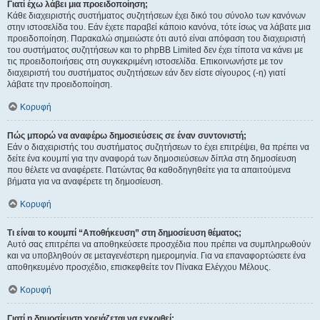
Γιατί έχω λάβει μια προειδοποίηση;
Κάθε διαχειριστής συστήματος συζητήσεων έχει δικό του σύνολο των κανόνων
στην ιστοσελίδα του. Εάν έχετε παραβεί κάποιο κανόνα, τότε ίσως να λάβατε μια
προειδοποίηση. Παρακαλώ σημειώστε ότι αυτό είναι απόφαση του διαχειριστή
του συστήματος συζητήσεων και το phpBB Limited δεν έχει τίποτα να κάνει με
τις προειδοποιήσεις στη συγκεκριμένη ιστοσελίδα. Επικοινωνήστε με τον
διαχειριστή του συστήματος συζητήσεων εάν δεν είστε σίγουρος (-η) γιατί
λάβατε την προειδοποίηση.
Κορυφή
Πώς μπορώ να αναφέρω δημοσιεύσεις σε έναν συντονιστή;
Εάν ο διαχειριστής του συστήματος συζητήσεων το έχει επιτρέψει, θα πρέπει να
δείτε ένα κουμπί για την αναφορά των δημοσιεύσεων δίπλα στη δημοσίευση
που θέλετε να αναφέρετε. Πατώντας θα καθοδηγηθείτε για τα απαιτούμενα
βήματα για να αναφέρετε τη δημοσίευση.
Κορυφή
Τι είναι το κουμπί “Αποθήκευση” στη δημοσίευση θέματος;
Αυτό σας επιτρέπει να αποθηκεύσετε προσχέδια που πρέπει να συμπληρωθούν
και να υποβληθούν σε μεταγενέστερη ημερομηνία. Για να επαναφορτώσετε ένα
αποθηκευμένο προσχέδιο, επισκεφθείτε τον Πίνακα Ελέγχου Μέλους.
Κορυφή
Γιατί η δημοσίευση χρειάζεται να εγκριθεί;