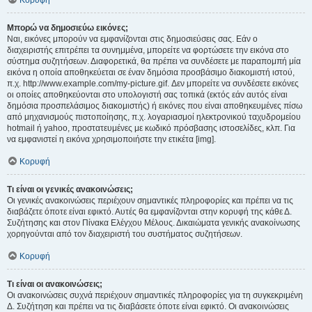
Κορυφή
Μπορώ να δημοσιεύω εικόνες;
Ναι, εικόνες μπορούν να εμφανίζονται στις δημοσιεύσεις σας. Εάν ο
διαχειριστής επιτρέπει τα συνημμένα, μπορείτε να φορτώσετε την εικόνα στο
σύστημα συζητήσεων. Διαφορετικά, θα πρέπει να συνδέσετε με παραπομπή μία
εικόνα η οποία αποθηκεύεται σε έναν δημόσια προσβάσιμο διακομιστή ιστού,
π.χ. http://www.example.com/my-picture.gif. Δεν μπορείτε να συνδέσετε εικόνες
οι οποίες αποθηκεύονται στο υπολογιστή σας τοπικά (εκτός εάν αυτός είναι
δημόσια προσπελάσιμος διακομιστής) ή εικόνες που είναι αποθηκευμένες πίσω
από μηχανισμούς πιστοποίησης, π.χ. λογαριασμοί ηλεκτρονικού ταχυδρομείου
hotmail ή yahoo, προστατευμένες με κωδικό πρόσβασης ιστοσελίδες, κλπ. Για
να εμφανιστεί η εικόνα χρησιμοποιήστε την ετικέτα [img].
Κορυφή
Τι είναι οι γενικές ανακοινώσεις;
Οι γενικές ανακοινώσεις περιέχουν σημαντικές πληροφορίες και πρέπει να τις
διαβάζετε όποτε είναι εφικτό. Αυτές θα εμφανίζονται στην κορυφή της κάθε Δ.
Συζήτησης και στον Πίνακα Ελέγχου Μέλους. Δικαιώματα γενικής ανακοίνωσης
χορηγούνται από τον διαχειριστή του συστήματος συζητήσεων.
Κορυφή
Τι είναι οι ανακοινώσεις;
Οι ανακοινώσεις συχνά περιέχουν σημαντικές πληροφορίες για τη συγκεκριμένη
Δ. Συζήτηση και πρέπει να τις διαβάσετε όποτε είναι εφικτό. Οι ανακοινώσεις