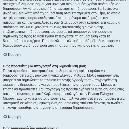
στη σχετική δημοσίευση, συχνά μόνο για περιορισμένο χρόνο αφότου έγινε η
δημοσίευση. Αν κάποιος έχει ήδη απαντήσει στη δημοσίευση, θα βρείτε ένα
μικρό κείμενο κάτω από τη δημοσίευση όταν επιστρέψετε στο θέμα, το οποίο
αναφέρει πόσες φορές επεξεργαστήκατε το μήνυμα αυτό, μαζί με την
ημερομηνία και την ώρα. Αυτό εμφανίζεται μόνον όταν κάποιος έχει κάνει μια
απάντηση. Δεν θα εμφανίζεται αν ένας συντονιστής ή διαχειριστής
επεξεργάστηκε τη δημοσίευση, ωστόσο αυτοί μπορούν να αφήσουν μια
σημείωση ως προς το γιατί έχουν επεξεργαστεί τη δημοσίευση κατά τη
διακριτική τους ευχέρεια. Παρακαλώ σημειώστε ότι απλά μέλη δεν μπορεί να
διαγράψουν μια δημοσίευση από τη στιγμή που κάποιος έχει απαντήσει.
Κορυφή
Πώς προσθέτω μια υπογραφή στη δημοσίευση μου;
Για να προσθέσετε υπογραφή σε μια δημοσίευση πρέπει πρώτα να
δημιουργήσετε μια μέσω του Πίνακα Ελέγχου Μέλους. Μόλις δημιουργηθεί,
μπορείτε να σημειώσετε το πλαίσιο επιλογής
Προσάρτηση υπογραφής
στη
φόρμα της δημοσίευσης για να προσθέσετε την υπογραφή σας. Μπορείτε
επίσης να προσθέσετε μια υπογραφή ως προεπιλογή για όλες τις δημοσιεύσεις
σας σημειώνοντας το κατάλληλο κουμπί επιλογής στον Πίνακα Ελέγχου
Μέλους. Εάν το κάνετε αυτό, μπορείτε και πάλι να αποτρέψετε να προστεθεί μια
υπογραφή σε κάποιες μεμονωμένες δημοσιεύσεις από-επιλέγοντας το πλαίσιο
επιλογής προσθήκης υπογραφής στη φόρμα δημοσίευσης.
Κορυφή
Πώς δημιουργώ ένα δημοψήφισμα;