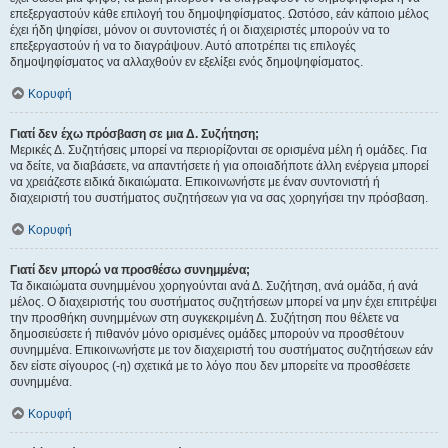
επεξεργαστούν κάθε επιλογή του δημοψηφίσματος. Ωστόσο, εάν κάποιο μέλος
έχει ήδη ψηφίσει, μόνον οι συντονιστές ή οι διαχειριστές μπορούν να το
επεξεργαστούν ή να το διαγράψουν. Αυτό αποτρέπει τις επιλογές
δημοψηφίσματος να αλλαχθούν εν εξελίξει ενός δημοψηφίσματος.
Κορυφή
Γιατί δεν έχω πρόσβαση σε μια Δ. Συζήτηση;
Μερικές Δ. Συζητήσεις μπορεί να περιορίζονται σε ορισμένα μέλη ή ομάδες. Για
να δείτε, να διαβάσετε, να απαντήσετε ή για οποιαδήποτε άλλη ενέργεια μπορεί
να χρειάζεστε ειδικά δικαιώματα. Επικοινωνήστε με έναν συντονιστή ή
διαχειριστή του συστήματος συζητήσεων για να σας χορηγήσει την πρόσβαση.
Κορυφή
Γιατί δεν μπορώ να προσθέσω συνημμένα;
Τα δικαιώματα συνημμένου χορηγούνται ανά Δ. Συζήτηση, ανά ομάδα, ή ανά
μέλος. Ο διαχειριστής του συστήματος συζητήσεων μπορεί να μην έχει επιτρέψει
την προσθήκη συνημμένων στη συγκεκριμένη Δ. Συζήτηση που θέλετε να
δημοσιεύσετε ή πιθανόν μόνο ορισμένες ομάδες μπορούν να προσθέτουν
συνημμένα. Επικοινωνήστε με τον διαχειριστή του συστήματος συζητήσεων εάν
δεν είστε σίγουρος (-η) σχετικά με το λόγο που δεν μπορείτε να προσθέσετε
συνημμένα.
Κορυφή