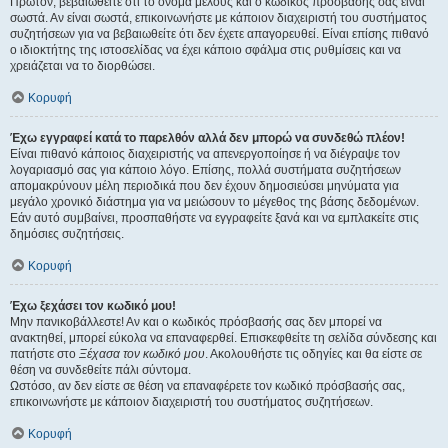
Πρώτον, βεβαιωθείτε ότι το όνομα μέλους και ο κωδικός πρόσβασής σας είναι
σωστά. Αν είναι σωστά, επικοινωνήστε με κάποιον διαχειριστή του συστήματος
συζητήσεων για να βεβαιωθείτε ότι δεν έχετε απαγορευθεί. Είναι επίσης πιθανό
ο ιδιοκτήτης της ιστοσελίδας να έχει κάποιο σφάλμα στις ρυθμίσεις και να
χρειάζεται να το διορθώσει.
Κορυφή
Έχω εγγραφεί κατά το παρελθόν αλλά δεν μπορώ να συνδεθώ πλέον!
Είναι πιθανό κάποιος διαχειριστής να απενεργοποίησε ή να διέγραψε τον
λογαριασμό σας για κάποιο λόγο. Επίσης, πολλά συστήματα συζητήσεων
απομακρύνουν μέλη περιοδικά που δεν έχουν δημοσιεύσει μηνύματα για
μεγάλο χρονικό διάστημα για να μειώσουν το μέγεθος της βάσης δεδομένων.
Εάν αυτό συμβαίνει, προσπαθήστε να εγγραφείτε ξανά και να εμπλακείτε στις
δημόσιες συζητήσεις.
Κορυφή
Έχω ξεχάσει τον κωδικό μου!
Μην πανικοβάλλεστε! Αν και ο κωδικός πρόσβασής σας δεν μπορεί να
ανακτηθεί, μπορεί εύκολα να επαναφερθεί. Επισκεφθείτε τη σελίδα σύνδεσης και
πατήστε στο
Ξέχασα τον κωδικό μου
. Ακολουθήστε τις οδηγίες και θα είστε σε
θέση να συνδεθείτε πάλι σύντομα.
Ωστόσο, αν δεν είστε σε θέση να επαναφέρετε τον κωδικό πρόσβασής σας,
επικοινωνήστε με κάποιον διαχειριστή του συστήματος συζητήσεων.
Κορυφή