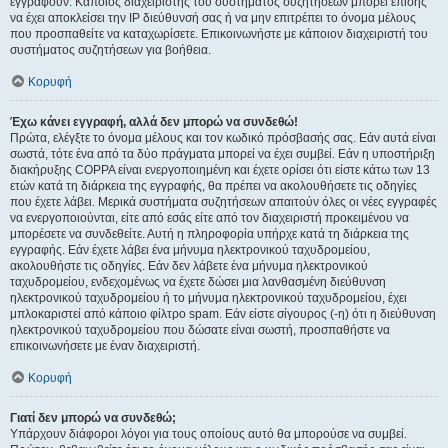
εγγραφούν. Κάποιος διαχειριστής του συστήματος συζητήσεων μπορεί επίσης
να έχει αποκλείσει την IP διεύθυνσή σας ή να μην επιτρέπει το όνομα μέλους
που προσπαθείτε να καταχωρίσετε. Επικοινωνήστε με κάποιον διαχειριστή του
συστήματος συζητήσεων για βοήθεια.
Κορυφή
Έχω κάνει εγγραφή, αλλά δεν μπορώ να συνδεθώ!
Πρώτα, ελέγξτε το όνομα μέλους και τον κωδικό πρόσβασής σας. Εάν αυτά είναι
σωστά, τότε ένα από τα δύο πράγματα μπορεί να έχει συμβεί. Εάν η υποστήριξη
διακήρυξης COPPA είναι ενεργοποιημένη και έχετε ορίσει ότι είστε κάτω των 13
ετών κατά τη διάρκεια της εγγραφής, θα πρέπει να ακολουθήσετε τις οδηγίες
που έχετε λάβει. Μερικά συστήματα συζητήσεων απαιτούν όλες οι νέες εγγραφές
να ενεργοποιούνται, είτε από εσάς είτε από τον διαχειριστή προκειμένου να
μπορέσετε να συνδεθείτε. Αυτή η πληροφορία υπήρχε κατά τη διάρκεια της
εγγραφής. Εάν έχετε λάβει ένα μήνυμα ηλεκτρονικού ταχυδρομείου,
ακολουθήστε τις οδηγίες. Εάν δεν λάβετε ένα μήνυμα ηλεκτρονικού
ταχυδρομείου, ενδεχομένως να έχετε δώσει μια λανθασμένη διεύθυνση
ηλεκτρονικού ταχυδρομείου ή το μήνυμα ηλεκτρονικού ταχυδρομείου, έχει
μπλοκαριστεί από κάποιο φίλτρο spam. Εάν είστε σίγουρος (-η) ότι η διεύθυνση
ηλεκτρονικού ταχυδρομείου που δώσατε είναι σωστή, προσπαθήστε να
επικοινωνήσετε με έναν διαχειριστή.
Κορυφή
Γιατί δεν μπορώ να συνδεθώ;
Υπάρχουν διάφοροι λόγοι για τους οποίους αυτό θα μπορούσε να συμβεί.