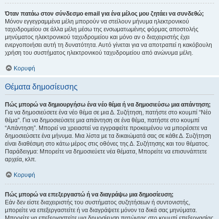
Όταν πατάω στον σύνδεσμο email για ένα μέλος μου ζητάει να συνδεθώ;
Μόνον εγγεγραμμένα μέλη μπορούν να στείλουν μήνυμα ηλεκτρονικού
ταχυδρομείου σε άλλα μέλη μέσω της ενσωματωμένης φόρμας αποστολής
μηνύματος ηλεκτρονικού ταχυδρομείου και μόνο αν ο διαχειριστής έχει
ενεργοποιήσει αυτή τη δυνατότητα. Αυτό γίνεται για να αποτραπεί η κακόβουλη
χρήση του συστήματος ηλεκτρονικού ταχυδρομείου από ανώνυμα μέλη.
Κορυφή
Θέματα δημοσίευσης
Πώς μπορώ να δημιουργήσω ένα νέο θέμα ή να δημοσιεύσω μια απάντηση;
Για να δημοσιεύσετε ένα νέο θέμα σε μια Δ. Συζήτηση, πατήστε στο κουμπί “Νέο
θέμα”. Για να δημοσιεύσετε μια απάντηση σε ένα θέμα, πατήστε στο κουμπί
“Απάντηση”. Μπορεί να χρειαστεί να εγγραφείτε προκειμένου να μπορέσετε να
δημοσιεύσετε ένα μήνυμα. Μια λίστα με τα δικαιώματά σας σε κάθε Δ. Συζήτηση
είναι διαθέσιμη στο κάτω μέρος στις οθόνες της Δ. Συζήτησης και του θέματος.
Παράδειγμα: Μπορείτε να δημοσιεύετε νέα θέματα, Μπορείτε να επισυνάπτετε
αρχεία, κλπ.
Κορυφή
Πώς μπορώ να επεξεργαστώ ή να διαγράψω μια δημοσίευση;
Εάν δεν είστε διαχειριστής του συστήματος συζητήσεων ή συντονιστής,
μπορείτε να επεξεργαστείτε ή να διαγράψετε μόνον τα δικά σας μηνύματα.
Μπορείτε να επεξεργαστείτε μια δημοσίευση πατώντας στο κουμπί επεξεργασίας