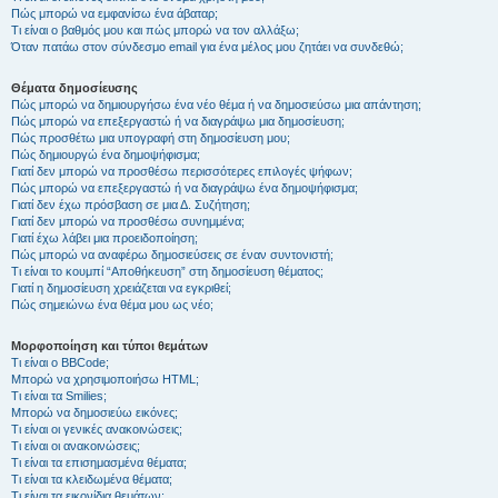
Πώς μπορώ να εμφανίσω ένα άβαταρ;
Τι είναι ο βαθμός μου και πώς μπορώ να τον αλλάξω;
Όταν πατάω στον σύνδεσμο email για ένα μέλος μου ζητάει να συνδεθώ;
Θέματα δημοσίευσης
Πώς μπορώ να δημιουργήσω ένα νέο θέμα ή να δημοσιεύσω μια απάντηση;
Πώς μπορώ να επεξεργαστώ ή να διαγράψω μια δημοσίευση;
Πώς προσθέτω μια υπογραφή στη δημοσίευση μου;
Πώς δημιουργώ ένα δημοψήφισμα;
Γιατί δεν μπορώ να προσθέσω περισσότερες επιλογές ψήφων;
Πώς μπορώ να επεξεργαστώ ή να διαγράψω ένα δημοψήφισμα;
Γιατί δεν έχω πρόσβαση σε μια Δ. Συζήτηση;
Γιατί δεν μπορώ να προσθέσω συνημμένα;
Γιατί έχω λάβει μια προειδοποίηση;
Πώς μπορώ να αναφέρω δημοσιεύσεις σε έναν συντονιστή;
Τι είναι το κουμπί “Αποθήκευση” στη δημοσίευση θέματος;
Γιατί η δημοσίευση χρειάζεται να εγκριθεί;
Πώς σημειώνω ένα θέμα μου ως νέο;
Μορφοποίηση και τύποι θεμάτων
Τι είναι ο BBCode;
Μπορώ να χρησιμοποιήσω HTML;
Τι είναι τα Smilies;
Μπορώ να δημοσιεύω εικόνες;
Τι είναι οι γενικές ανακοινώσεις;
Τι είναι οι ανακοινώσεις;
Τι είναι τα επισημασμένα θέματα;
Τι είναι τα κλειδωμένα θέματα;
Τι είναι τα εικονίδια θεμάτων;