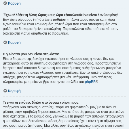
Κορυφή
Έχω αλλάξει τη ζώνη ώρας και η ώρα εξακολουθεί να είναι λανθασμένη!
Εάν είστε σίγουρος (-η) ότι έχετε ρυθμίσει τη ζώνη ώρας σωστά και η ώρα
εξακολουθεί να είναι λανθασμένη, τότε ή ώρα που είναι αποθηκευμένη στο
ρολόι του διακομιστή είναι εσφαλμένη. Παρακαλώ να ειδοποιήσετε κάποιον
διαχειριστή για να διορθώσει το πρόβλημα.
Κορυφή
Η γλώσσα μου δεν είναι στη λίστα!
Είτε ο διαχειριστής δεν έχει εγκαταστήσει τη γλώσσα σας ή κανείς δεν έχει
μεταφράσει αυτό το σύστημα συζητήσεων στη γλώσσα σας. Προσπαθήστε να
ζητήσετε από κάποιον διαχειριστή του συστήματος συζητήσεων αν μπορεί να
εγκαταστήσει το πακέτο γλώσσας που χρειάζεστε. Εάν το πακέτο γλώσσας δεν
υπάρχει, μπορείτε να δημιουργήσετε μια νέα μετάφραση. Περισσότερες
πληροφορίες μπορείτε να βρείτε στην ιστοσελίδα του
phpBB
®.
Κορυφή
Τι είναι οι εικόνες δίπλα στο όνομα χρήστη μου;
Υπάρχουν δύο εικόνες οι οποίες μπορεί να εμφανιστούν μαζί με το όνομα
μέλους στην προβολή δημοσιεύσεων. Μια από αυτές μπορεί να είναι μια εικόνα
που σχετίζεται με το βαθμό σας, γενικώς με τη μορφή των άστρων, τετραγώνων
ή κουκίδων, υποδεικνύοντας πόσες δημοσιεύσεις έχετε κάνει ή το αξίωμα σας
στο σύστημα συζητήσεων. Μια άλλη, συνήθως μεγαλύτερη, εικόνα είναι γνωστή