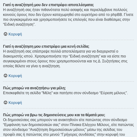
Γιατί η αναζήτησή μου δεν επιστρέφει αποτελέσματα;
Η αναζήτησή σας ήταν πιθανότατα πολύ ασαφής και περιελάμβανε πολλούς
κοινούς όρους που δεν έχουν καταχωρηθεί στο ευρετήριο από το phpBB. Γίνετε
πιο συγκεκριμένοι και χρησιμοποιήσετε τις επιλογές που είναι διαθέσιμες στην
“Ειδική αναζήτηση”.
Κορυφή
Γιατί η αναζήτηση μου επιστρέφει μια κενή σελίδα;
Η αναζήτησή σας επέστρεψε πολλά αποτελέσματα για να διαχειριστεί ο
διακομιστής ιστού. Χρησιμοποιήστε την “Ειδική αναζήτηση” και να είστε πιο
συγκεκριμένοι στους όρους που χρησιμοποιούνται και τις Δ. Συζητήσεις στις
οποίες θέλετε να γίνει η αναζήτηση.
Κορυφή
Πώς μπορώ να αναζητήσω για μέλη;
Επισκεφθείτε τη σελίδα "Μέλη" και πατήστε στον σύνδεσμο “Εύρεση μέλους”.
Κορυφή
Πώς μπορώ να βρω τις δημοσιεύσεις μου και τα θέματά μου;
Οι δημοσιεύσεις σας μπορούν να ανακτηθούν είτε πατώντας στον σύνδεσμο
“Εμφάνιση των δημοσιεύσεών σας” στον Πίνακα Ελέγχου Μέλους, είτε πατώντας
στον σύνδεσμο “Αναζήτηση δημοσιεύσεων μέλους” μέσω της σελίδας του
προφίλ σας ή πατώντας στο μενού “Γρήγορες συνδέσεις” στην κορυφή του