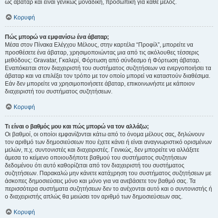
ως άβαταρ και είναι γενικώς μοναδική, προσωπική για κάθε μέλος.
Κορυφή
Πώς μπορώ να εμφανίσω ένα άβαταρ;
Μέσα στον Πίνακα Ελέγχου Μέλους, στην καρτέλα “Προφίλ”, μπορείτε να
προσθέσετε ένα άβαταρ, χρησιμοποιώντας μια από τις ακόλουθες τέσσερις
μεθόδους: Gravatar, Γκαλερί, Φόρτωση από σύνδεσμο ή Φόρτωση άβαταρ.
Εναπόκειται στον διαχειριστή του συστήματος συζητήσεων να ενεργοποιήσει τα
άβαταρ και να επιλέξει τον τρόπο με τον οποίο μπορεί να καταστούν διαθέσιμα.
Εάν δεν μπορείτε να χρησιμοποιήσετε άβαταρ, επικοινωνήστε με κάποιον
διαχειριστή του συστήματος συζητήσεων.
Κορυφή
Τι είναι ο βαθμός μου και πώς μπορώ να τον αλλάξω;
Οι βαθμοί, οι οποίοι εμφανίζονται κάτω από το όνομα μέλους σας, δηλώνουν
τον αριθμό των δημοσιεύσεων που έχετε κάνει ή είναι αναγνωριστικό ορισμένων
μελών, π.χ. συντονιστές και διαχειριστές. Γενικώς, δεν μπορείτε να αλλάξετε
άμεσα το κείμενο οποιουδήποτε βαθμού του συστήματος συζητήσεων
δεδομένου ότι αυτό καθορίζεται από τον διαχειριστή του συστήματος
συζητήσεων. Παρακαλώ μην κάνετε κατάχρηση του συστήματος συζητήσεων με
άσκοπες δημοσιεύσεις μόνο και μόνο για να ανεβάσετε τον βαθμό σας. Τα
περισσότερα συστήματα συζητήσεων δεν το ανέχονται αυτό και ο συντονιστής ή
ο διαχειριστής απλώς θα μειώσει τον αριθμό των δημοσιεύσεων σας.
Κορυφή