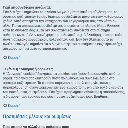
Γιατί αποσυνδέομαι αυτόματα;
Εάν δεν έχετε σημειώσει το πλαίσιο
Να με θυμάσαι
κατά τη σύνδεση σας, το
σύστημα συζητήσεων θα σας διατηρεί συνδεδεμένο μόνο για έναν καθορισμένο
χρόνο. Αυτό αποτρέπει την κατάχρηση του λογαριασμού σας από κάποιον
άλλο. Για να παραμείνετε συνδεδεμένοι, σημειώστε το πλαίσιο
Να με θυμάσαι
κατά τη σύνδεση σας. Αυτό δεν συνιστάται εάν συνδέεστε στο σύστημα
συζητήσεων από έναν κοινόχρηστο υπολογιστή, π.χ. βιβλιοθήκη, internet cafe,
πανεπιστημιακό εργαστήριο υπολογιστών, κλπ. Εάν δεν βλέπετε αυτό το
πλαίσιο επιλογής σημαίνει ότι ο διαχειριστής του συστήματος συζητήσεων έχει
απενεργοποιήσει αυτό το χαρακτηριστικό.
Κορυφή
Τι κάνει η “Διαγραφή cookies”;
Η “Διαγραφή cookies” διαγράφει τα cookies που έχουν δημιουργηθεί από το
phpBB τα οποία σας διατηρούν πιστοποιημένους και συνδεδεμένους στο
σύστημα συζητήσεων. Τα cookies παρέχουν επίσης λειτουργίες όπως η
παρακολούθηση αναγνωσμένων εάν είναι ενεργοποιημένη από τον διαχειριστή
του συστήματος συζητήσεων. Εάν έχετε προβλήματα σύνδεσης ή αποσύνδεσης,
η διαγραφή των cookies του συστήματος συζητήσεων ίσως βοηθήσει.
Κορυφή
Προτιμήσεις μέλους και ρυθμίσεις
Πώς μπορώ να αλλάξω τις ρυθμίσεις μου;