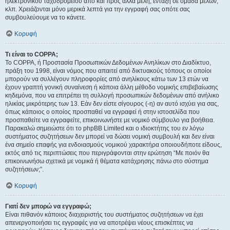
ηλεκτρονικού ταχυδρομείου από και προς άλλα μέλη, ένταξη σε ομάδα μελών,
κλπ. Χρειάζονται μόνο μερικά λεπτά για την εγγραφή σας οπότε σας
συμβουλεύουμε να το κάνετε.
Κορυφή
Τι είναι το COPPA;
Το COPPA, ή Προστασία Προσωπικών Δεδομένων Ανηλίκων στο Διαδίκτυο,
πράξη του 1998, είναι νόμος που απαιτεί από δικτυακούς τόπους οι οποίοι
μπορούν να συλλέγουν πληροφορίες από ανηλίκους κάτω των 13 ετών να
έχουν γραπτή γονική συναίνεση ή κάποια άλλη μέθοδο νομικής επιβεβαίωσης
κηδεμόνα, που να επιτρέπει τη συλλογή προσωπικών δεδομένων από ανήλικο
ηλικίας μικρότερης των 13. Εάν δεν είστε σίγουρος (-η) αν αυτό ισχύει για σας,
όπως κάποιος ο οποίος προσπαθεί να εγγραφεί ή στην ιστοσελίδα που
προσπαθείτε να εγγραφείτε, επικοινωνήστε με νομικό σύμβουλο για βοήθεια.
Παρακαλώ σημειώστε ότι το phpBB Limited και ο ιδιοκτήτης του εν λόγω
συστήματος συζητήσεων δεν μπορεί να δώσει νομική συμβουλή και δεν είναι
ένα σημείο επαφής για ενδοιασμούς νομικού χαρακτήρα οποιουδήποτε είδους,
εκτός από τις περιπτώσεις που περιγράφονται στην ερώτηση “Με ποιόν θα
επικοινωνήσω σχετικά με νομικά ή θέματα κατάχρησης πάνω στο σύστημα
συζητήσεων;”.
Κορυφή
Γιατί δεν μπορώ να εγγραφώ;
Είναι πιθανόν κάποιος διαχειριστής του συστήματος συζητήσεων να έχει
απενεργοποιήσει τις εγγραφές για να αποτρέψει νέους επισκέπτες να