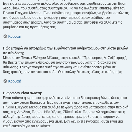
Εάν είστε εγγεγραμμένο μέλος, όλες οι ρυθμίσεις σας αποθηκεύονται στη βάση
δεδομένων του συστήματος συζητήσεων. Για να τις αλλάξετε, επισκεφθείτε τον
Πίνακα Ελέγχου Μέλους. Ένας σύνδεσμος μπορεί συνήθως να βρεθεί πατώντας
στο όνομα μέλους σας στην κορυφή των περισσότερων σελίδων του
συστήματος συζητήσεων. Αυτό το σύστημα θα σας επιτρέψει να αλλάξετε τις
ρυθμίσεις και τις προτιμήσεις σας.
Κορυφή
Πώς μπορώ να αποτρέψω την εμφάνιση του ονόματος μου στη λίστα μελών
σε σύνδεση;
Μέσα στον Πίνακα Ελέγχου Μέλους, στην καρτέλα “Προτιμήσεις Δ. Συζήτησης”,
θα βρείτε την επιλογή
Απόκρυψη των στοιχείων μου κατά τη διάρκεια της
σύνδεσης
. Ενεργοποιήστε αυτή την επιλογή και θα είστε ορατοί μόνο σε
διαχειριστές, συντονιστές και εσάς. Θα υπολογίζεστε ως μέλος με απόκρυψη.
Κορυφή
Η ώρα δεν είναι σωστή!
Είναι πιθανό η ώρα που εμφανίζεται να είναι από διαφορετική ζώνης ώρας από
αυτή στην οποία βρίσκεστε. Εάν αυτή είναι η περίπτωση, επισκεφθείτε τον
Πίνακα Ελέγχου Μέλους και αλλάξτε τη ζώνη ώρας για να ταιριάζει στην περιοχή
σας, π.χ. Λονδίνο, Παρίσι, Νέα Υόρκη, Σίδνεϋ, κλπ. Παρακαλώ σημειώστε ότι η
αλλαγή της ζώνης ώρας, όπως και οι περισσότερες ρυθμίσεις, μπορούν να
γίνουν μόνον από εγγεγραμμένα μέλη. Εάν δεν έχετε εγγραφεί, αυτή είναι μια
καλή ευκαιρία για να το κάνετε.