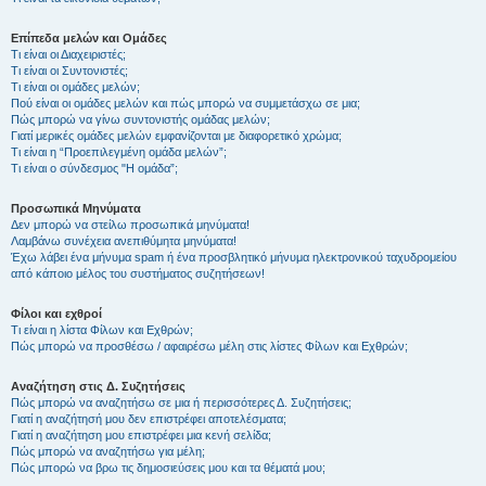
Επίπεδα μελών και Ομάδες
Τι είναι οι Διαχειριστές;
Τι είναι οι Συντονιστές;
Τι είναι οι ομάδες μελών;
Πού είναι οι ομάδες μελών και πώς μπορώ να συμμετάσχω σε μια;
Πώς μπορώ να γίνω συντονιστής ομάδας μελών;
Γιατί μερικές ομάδες μελών εμφανίζονται με διαφορετικό χρώμα;
Τι είναι η “Προεπιλεγμένη ομάδα μελών”;
Τι είναι ο σύνδεσμος "Η ομάδα”;
Προσωπικά Μηνύματα
Δεν μπορώ να στείλω προσωπικά μηνύματα!
Λαμβάνω συνέχεια ανεπιθύμητα μηνύματα!
Έχω λάβει ένα μήνυμα spam ή ένα προσβλητικό μήνυμα ηλεκτρονικού ταχυδρομείου
από κάποιο μέλος του συστήματος συζητήσεων!
Φίλοι και εχθροί
Τι είναι η λίστα Φίλων και Εχθρών;
Πώς μπορώ να προσθέσω / αφαιρέσω μέλη στις λίστες Φίλων και Εχθρών;
Αναζήτηση στις Δ. Συζητήσεις
Πώς μπορώ να αναζητήσω σε μια ή περισσότερες Δ. Συζητήσεις;
Γιατί η αναζήτησή μου δεν επιστρέφει αποτελέσματα;
Γιατί η αναζήτηση μου επιστρέφει μια κενή σελίδα;
Πώς μπορώ να αναζητήσω για μέλη;
Πώς μπορώ να βρω τις δημοσιεύσεις μου και τα θέματά μου;