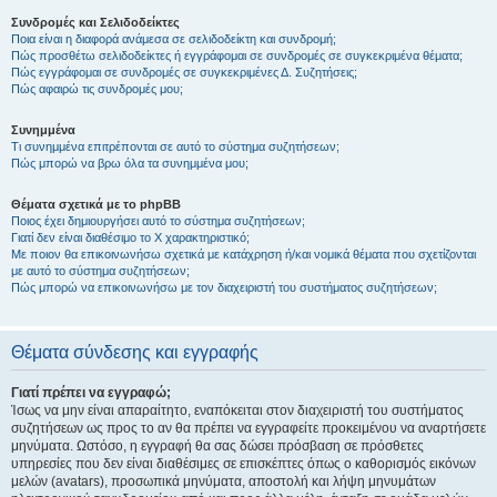
Συνδρομές και Σελιδοδείκτες
Ποια είναι η διαφορά ανάμεσα σε σελιδοδείκτη και συνδρομή;
Πώς προσθέτω σελιδοδείκτες ή εγγράφομαι σε συνδρομές σε συγκεκριμένα θέματα;
Πώς εγγράφομαι σε συνδρομές σε συγκεκριμένες Δ. Συζητήσεις;
Πώς αφαιρώ τις συνδρομές μου;
Συνημμένα
Τι συνημμένα επιτρέπονται σε αυτό το σύστημα συζητήσεων;
Πώς μπορώ να βρω όλα τα συνημμένα μου;
Θέματα σχετικά με το phpBB
Ποιος έχει δημιουργήσει αυτό το σύστημα συζητήσεων;
Γιατί δεν είναι διαθέσιμο το Χ χαρακτηριστικό;
Με ποιον θα επικοινωνήσω σχετικά με κατάχρηση ή/και νομικά θέματα που σχετίζονται
με αυτό το σύστημα συζητήσεων;
Πώς μπορώ να επικοινωνήσω με τον διαχειριστή του συστήματος συζητήσεων;
Θέματα σύνδεσης και εγγραφής
Γιατί πρέπει να εγγραφώ;
Ίσως να μην είναι απαραίτητο, εναπόκειται στον διαχειριστή του συστήματος
συζητήσεων ως προς το αν θα πρέπει να εγγραφείτε προκειμένου να αναρτήσετε
μηνύματα. Ωστόσο, η εγγραφή θα σας δώσει πρόσβαση σε πρόσθετες
υπηρεσίες που δεν είναι διαθέσιμες σε επισκέπτες όπως ο καθορισμός εικόνων
μελών (avatars), προσωπικά μηνύματα, αποστολή και λήψη μηνυμάτων