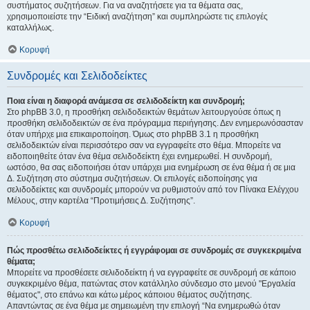
συστήματος συζητήσεων. Για να αναζητήσετε για τα θέματα σας,
χρησιμοποιείστε την “Ειδική αναζήτηση” και συμπληρώστε τις επιλογές
καταλλήλως.
Κορυφή
Συνδρομές και Σελιδοδείκτες
Ποια είναι η διαφορά ανάμεσα σε σελιδοδείκτη και συνδρομή;
Στο phpBB 3.0, η προσθήκη σελιδοδεικτών θεμάτων λειτουργούσε όπως η
προσθήκη σελιδοδεικτών σε ένα πρόγραμμα περιήγησης. Δεν ενημερωνόσασταν
όταν υπήρχε μια επικαιροποίηση. Όμως στο phpBB 3.1 η προσθήκη
σελιδοδεικτών είναι περισσότερο σαν να εγγραφείτε στο θέμα. Μπορείτε να
ειδοποιηθείτε όταν ένα θέμα σελιδοδείκτη έχει ενημερωθεί. Η συνδρομή,
ωστόσο, θα σας ειδοποιήσει όταν υπάρχει μια ενημέρωση σε ένα θέμα ή σε μια
Δ. Συζήτηση στο σύστημα συζητήσεων. Οι επιλογές ειδοποίησης για
σελιδοδείκτες και συνδρομές μπορούν να ρυθμιστούν από τον Πίνακα Ελέγχου
Μέλους, στην καρτέλα “Προτιμήσεις Δ. Συζήτησης”.
Κορυφή
Πώς προσθέτω σελιδοδείκτες ή εγγράφομαι σε συνδρομές σε συγκεκριμένα
θέματα;
Μπορείτε να προσθέσετε σελιδοδείκτη ή να εγγραφείτε σε συνδρομή σε κάποιο
συγκεκριμένο θέμα, πατώντας στον κατάλληλο σύνδεσμο στο μενού "Εργαλεία
θέματος", στο επάνω και κάτω μέρος κάποιου θέματος συζήτησης.
Απαντώντας σε ένα θέμα με σημειωμένη την επιλογή “Να ενημερωθώ όταν