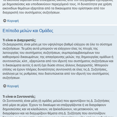
Τα εικονίδια θεμάτων είναι επιλεγμένες εικόνες από τον συγγραφέα σχετιζόμενες
με δημοσιεύσεις και υποδεικνύουν περιεχόμενό τους. Η δυνατότητα για χρήση
εικονιδίων θεμάτων εξαρτάται από τα δικαιώματα που ορίστηκαν από τον
διαχειριστή του συστήματος συζητήσεων.
Κορυφή
Επίπεδα μελών και Ομάδες
Τι είναι οι Διαχειριστές;
Οι Διαχειριστές είναι μέλη με τον υψηλότερο βαθμό ελέγχου σε όλο το σύστημα
συζητήσεων. Τα μέλη αυτά μπορούν να ελέγχουν όλες τις πτυχές της
λειτουργίας του συστήματος συζητήσεων, συμπεριλαμβανομένων του
καθορισμού δικαιωμάτων, της απαγόρευσης μελών, της δημιουργίας ομάδων ή
συντονιστών, κλπ., εξαρτώνται από τον ιδρυτή του συστήματος συζητήσεων και
τι δικαιώματα αυτός ή αυτή έχει δώσει στους άλλους διαχειριστές. Μπορούν
επίσης να έχουν πλήρεις δυνατότητες συντονιστή σε όλες τις Δ. Συζητήσεις,
ανάλογα με τις ρυθμίσεις που διατυπώνεται από τον ιδρυτή του συστήματος
συζητήσεων.
Κορυφή
Τι είναι οι Συντονιστές;
Οι Συντονιστές είναι μέλη (ή ομάδες μελών) που φροντίζουν τις Δ. Συζητήσεις
από μέρα σε μέρα. Έχουν το δικαίωμα να επεξεργάζονται ή να διαγράφουν
δημοσιεύσεις και να κλειδώνουν, να ξεκλειδώνουν, να μετακινούν, να
διαγράφουν και να διαχωρίζουν θέματα στη Δ. Συζήτηση που συντονίζουν.