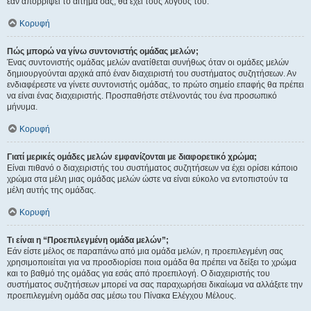
εάν απορρίψει το αίτημα σας, θα έχει τους λόγους του.
Κορυφή
Πώς μπορώ να γίνω συντονιστής ομάδας μελών;
Ένας συντονιστής ομάδας μελών ανατίθεται συνήθως όταν οι ομάδες μελών
δημιουργούνται αρχικά από έναν διαχειριστή του συστήματος συζητήσεων. Αν
ενδιαφέρεστε να γίνετε συντονιστής ομάδας, το πρώτο σημείο επαφής θα πρέπει
να είναι ένας διαχειριστής. Προσπαθήστε στέλνοντάς του ένα προσωπικό
μήνυμα.
Κορυφή
Γιατί μερικές ομάδες μελών εμφανίζονται με διαφορετικό χρώμα;
Είναι πιθανό ο διαχειριστής του συστήματος συζητήσεων να έχει ορίσει κάποιο
χρώμα στα μέλη μιας ομάδας μελών ώστε να είναι εύκολο να εντοπιστούν τα
μέλη αυτής της ομάδας.
Κορυφή
Τι είναι η “Προεπιλεγμένη ομάδα μελών”;
Εάν είστε μέλος σε παραπάνω από μια ομάδα μελών, η προεπιλεγμένη σας
χρησιμοποιείται για να προσδιορίσει ποια ομάδα θα πρέπει να δείξει το χρώμα
και το βαθμό της ομάδας για εσάς από προεπιλογή. Ο διαχειριστής του
συστήματος συζητήσεων μπορεί να σας παραχωρήσει δικαίωμα να αλλάξετε την
προεπιλεγμένη ομάδα σας μέσω του Πίνακα Ελέγχου Μέλους.