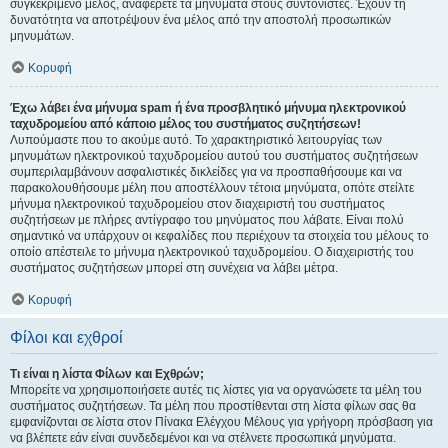
συγκεκριμένο μέλος, αναφέρετε τα μηνύματα στους συντονιστές. Έχουν τη
δυνατότητα να αποτρέψουν ένα μέλος από την αποστολή προσωπικών
μηνυμάτων.
Κορυφή
Έχω λάβει ένα μήνυμα spam ή ένα προσβλητικό μήνυμα ηλεκτρονικού
ταχυδρομείου από κάποιο μέλος του συστήματος συζητήσεων!
Λυπούμαστε που το ακούμε αυτό. Το χαρακτηριστικό λειτουργίας των
μηνυμάτων ηλεκτρονικού ταχυδρομείου αυτού του συστήματος συζητήσεων
συμπεριλαμβάνουν ασφαλιστικές δικλείδες για να προσπαθήσουμε και να
παρακολουθήσουμε μέλη που αποστέλλουν τέτοια μηνύματα, οπότε στείλτε
μήνυμα ηλεκτρονικού ταχυδρομείου στον διαχειριστή του συστήματος
συζητήσεων με πλήρες αντίγραφο του μηνύματος που λάβατε. Είναι πολύ
σημαντικό να υπάρχουν οι κεφαλίδες που περιέχουν τα στοιχεία του μέλους το
οποίο απέστειλε το μήνυμα ηλεκτρονικού ταχυδρομείου. Ο διαχειριστής του
συστήματος συζητήσεων μπορεί στη συνέχεια να λάβει μέτρα.
Κορυφή
Φίλοι και εχθροί
Τι είναι η λίστα Φίλων και Εχθρών;
Μπορείτε να χρησιμοποιήσετε αυτές τις λίστες για να οργανώσετε τα μέλη του
συστήματος συζητήσεων. Τα μέλη που προστίθενται στη λίστα φίλων σας θα
εμφανίζονται σε λίστα στον Πίνακα Ελέγχου Μέλους για γρήγορη πρόσβαση για
να βλέπετε εάν είναι συνδεδεμένοι και να στέλνετε προσωπικά μηνύματα.