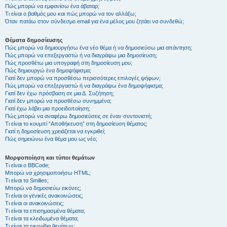
Πώς μπορώ να εμφανίσω ένα άβαταρ;
Τι είναι ο βαθμός μου και πώς μπορώ να τον αλλάξω;
Όταν πατάω στον σύνδεσμο email για ένα μέλος μου ζητάει να συνδεθώ;
Θέματα δημοσίευσης
Πώς μπορώ να δημιουργήσω ένα νέο θέμα ή να δημοσιεύσω μια απάντηση;
Πώς μπορώ να επεξεργαστώ ή να διαγράψω μια δημοσίευση;
Πώς προσθέτω μια υπογραφή στη δημοσίευση μου;
Πώς δημιουργώ ένα δημοψήφισμα;
Γιατί δεν μπορώ να προσθέσω περισσότερες επιλογές ψήφων;
Πώς μπορώ να επεξεργαστώ ή να διαγράψω ένα δημοψήφισμα;
Γιατί δεν έχω πρόσβαση σε μια Δ. Συζήτηση;
Γιατί δεν μπορώ να προσθέσω συνημμένα;
Γιατί έχω λάβει μια προειδοποίηση;
Πώς μπορώ να αναφέρω δημοσιεύσεις σε έναν συντονιστή;
Τι είναι το κουμπί “Αποθήκευση” στη δημοσίευση θέματος;
Γιατί η δημοσίευση χρειάζεται να εγκριθεί;
Πώς σημειώνω ένα θέμα μου ως νέο;
Μορφοποίηση και τύποι θεμάτων
Τι είναι ο BBCode;
Μπορώ να χρησιμοποιήσω HTML;
Τι είναι τα Smilies;
Μπορώ να δημοσιεύω εικόνες;
Τι είναι οι γενικές ανακοινώσεις;
Τι είναι οι ανακοινώσεις;
Τι είναι τα επισημασμένα θέματα;
Τι είναι τα κλειδωμένα θέματα;
Τι είναι τα εικονίδια θεμάτων;