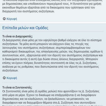
Τα εικονίδια θεμάτων είναι επιλεγμένες εικόνες από τον συγγραφέα σχετιζόμενες
με δημοσιεύσεις και υποδεικνύουν περιεχόμενό τους. Η δυνατότητα για χρήση
εικονιδίων θεμάτων εξαρτάται από τα δικαιώματα που ορίστηκαν από τον
διαχειριστή του συστήματος συζητήσεων.
Κορυφή
Επίπεδα μελών και Ομάδες
Τι είναι οι Διαχειριστές;
Οι Διαχειριστές είναι μέλη με τον υψηλότερο βαθμό ελέγχου σε όλο το σύστημα
συζητήσεων. Τα μέλη αυτά μπορούν να ελέγχουν όλες τις πτυχές της
λειτουργίας του συστήματος συζητήσεων, συμπεριλαμβανομένων του
καθορισμού δικαιωμάτων, της απαγόρευσης μελών, της δημιουργίας ομάδων ή
συντονιστών, κλπ., εξαρτώνται από τον ιδρυτή του συστήματος συζητήσεων και
τι δικαιώματα αυτός ή αυτή έχει δώσει στους άλλους διαχειριστές. Μπορούν
επίσης να έχουν πλήρεις δυνατότητες συντονιστή σε όλες τις Δ. Συζητήσεις,
ανάλογα με τις ρυθμίσεις που διατυπώνεται από τον ιδρυτή του συστήματος
συζητήσεων.
Κορυφή
Τι είναι οι Συντονιστές;
Οι Συντονιστές είναι μέλη (ή ομάδες μελών) που φροντίζουν τις Δ. Συζητήσεις
από μέρα σε μέρα. Έχουν το δικαίωμα να επεξεργάζονται ή να διαγράφουν
δημοσιεύσεις και να κλειδώνουν, να ξεκλειδώνουν, να μετακινούν, να
διαγράφουν και να διαχωρίζουν θέματα στη Δ. Συζήτηση που συντονίζουν.