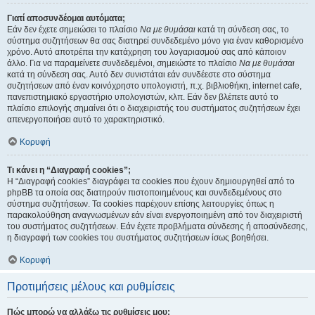
Γιατί αποσυνδέομαι αυτόματα;
Εάν δεν έχετε σημειώσει το πλαίσιο
Να με θυμάσαι
κατά τη σύνδεση σας, το
σύστημα συζητήσεων θα σας διατηρεί συνδεδεμένο μόνο για έναν καθορισμένο
χρόνο. Αυτό αποτρέπει την κατάχρηση του λογαριασμού σας από κάποιον
άλλο. Για να παραμείνετε συνδεδεμένοι, σημειώστε το πλαίσιο
Να με θυμάσαι
κατά τη σύνδεση σας. Αυτό δεν συνιστάται εάν συνδέεστε στο σύστημα
συζητήσεων από έναν κοινόχρηστο υπολογιστή, π.χ. βιβλιοθήκη, internet cafe,
πανεπιστημιακό εργαστήριο υπολογιστών, κλπ. Εάν δεν βλέπετε αυτό το
πλαίσιο επιλογής σημαίνει ότι ο διαχειριστής του συστήματος συζητήσεων έχει
απενεργοποιήσει αυτό το χαρακτηριστικό.
Κορυφή
Τι κάνει η “Διαγραφή cookies”;
Η “Διαγραφή cookies” διαγράφει τα cookies που έχουν δημιουργηθεί από το
phpBB τα οποία σας διατηρούν πιστοποιημένους και συνδεδεμένους στο
σύστημα συζητήσεων. Τα cookies παρέχουν επίσης λειτουργίες όπως η
παρακολούθηση αναγνωσμένων εάν είναι ενεργοποιημένη από τον διαχειριστή
του συστήματος συζητήσεων. Εάν έχετε προβλήματα σύνδεσης ή αποσύνδεσης,
η διαγραφή των cookies του συστήματος συζητήσεων ίσως βοηθήσει.
Κορυφή
Προτιμήσεις μέλους και ρυθμίσεις
Πώς μπορώ να αλλάξω τις ρυθμίσεις μου;