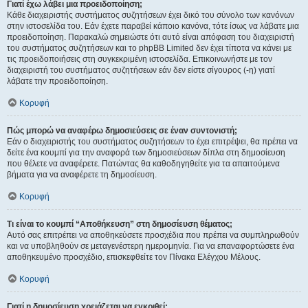
Γιατί έχω λάβει μια προειδοποίηση;
Κάθε διαχειριστής συστήματος συζητήσεων έχει δικό του σύνολο των κανόνων
στην ιστοσελίδα του. Εάν έχετε παραβεί κάποιο κανόνα, τότε ίσως να λάβατε μια
προειδοποίηση. Παρακαλώ σημειώστε ότι αυτό είναι απόφαση του διαχειριστή
του συστήματος συζητήσεων και το phpBB Limited δεν έχει τίποτα να κάνει με
τις προειδοποιήσεις στη συγκεκριμένη ιστοσελίδα. Επικοινωνήστε με τον
διαχειριστή του συστήματος συζητήσεων εάν δεν είστε σίγουρος (-η) γιατί
λάβατε την προειδοποίηση.
Κορυφή
Πώς μπορώ να αναφέρω δημοσιεύσεις σε έναν συντονιστή;
Εάν ο διαχειριστής του συστήματος συζητήσεων το έχει επιτρέψει, θα πρέπει να
δείτε ένα κουμπί για την αναφορά των δημοσιεύσεων δίπλα στη δημοσίευση
που θέλετε να αναφέρετε. Πατώντας θα καθοδηγηθείτε για τα απαιτούμενα
βήματα για να αναφέρετε τη δημοσίευση.
Κορυφή
Τι είναι το κουμπί “Αποθήκευση” στη δημοσίευση θέματος;
Αυτό σας επιτρέπει να αποθηκεύσετε προσχέδια που πρέπει να συμπληρωθούν
και να υποβληθούν σε μεταγενέστερη ημερομηνία. Για να επαναφορτώσετε ένα
αποθηκευμένο προσχέδιο, επισκεφθείτε τον Πίνακα Ελέγχου Μέλους.
Κορυφή
Γιατί η δημοσίευση χρειάζεται να εγκριθεί;