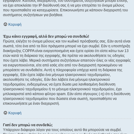
εγγραφούν. Κάποιος διαχειριστής του συστήματος συζητήσεων μπορεί επίσης
να έχει αποκλείσει την IP διεύθυνσή σας ή να μην επιτρέπει το όνομα μέλους
που προσπαθείτε να καταχωρίσετε. Επικοινωνήστε με κάποιον διαχειριστή του
συστήματος συζητήσεων για βοήθεια.
Κορυφή
Έχω κάνει εγγραφή, αλλά δεν μπορώ να συνδεθώ!
Πρώτα, ελέγξτε το όνομα μέλους και τον κωδικό πρόσβασής σας. Εάν αυτά είναι
σωστά, τότε ένα από τα δύο πράγματα μπορεί να έχει συμβεί. Εάν η υποστήριξη
διακήρυξης COPPA είναι ενεργοποιημένη και έχετε ορίσει ότι είστε κάτω των 13
ετών κατά τη διάρκεια της εγγραφής, θα πρέπει να ακολουθήσετε τις οδηγίες
που έχετε λάβει. Μερικά συστήματα συζητήσεων απαιτούν όλες οι νέες εγγραφές
να ενεργοποιούνται, είτε από εσάς είτε από τον διαχειριστή προκειμένου να
μπορέσετε να συνδεθείτε. Αυτή η πληροφορία υπήρχε κατά τη διάρκεια της
εγγραφής. Εάν έχετε λάβει ένα μήνυμα ηλεκτρονικού ταχυδρομείου,
ακολουθήστε τις οδηγίες. Εάν δεν λάβετε ένα μήνυμα ηλεκτρονικού
ταχυδρομείου, ενδεχομένως να έχετε δώσει μια λανθασμένη διεύθυνση
ηλεκτρονικού ταχυδρομείου ή το μήνυμα ηλεκτρονικού ταχυδρομείου, έχει
μπλοκαριστεί από κάποιο φίλτρο spam. Εάν είστε σίγουρος (-η) ότι η διεύθυνση
ηλεκτρονικού ταχυδρομείου που δώσατε είναι σωστή, προσπαθήστε να
επικοινωνήσετε με έναν διαχειριστή.
Κορυφή
Γιατί δεν μπορώ να συνδεθώ;
Υπάρχουν διάφοροι λόγοι για τους οποίους αυτό θα μπορούσε να συμβεί.