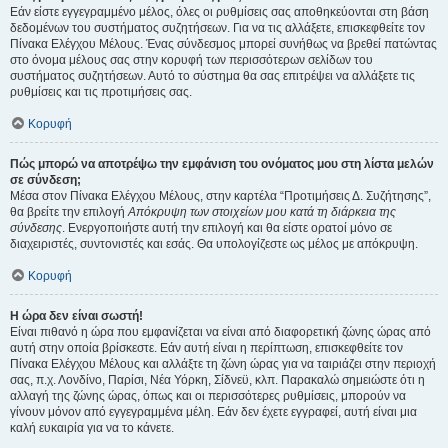
Εάν είστε εγγεγραμμένο μέλος, όλες οι ρυθμίσεις σας αποθηκεύονται στη βάση
δεδομένων του συστήματος συζητήσεων. Για να τις αλλάξετε, επισκεφθείτε τον
Πίνακα Ελέγχου Μέλους. Ένας σύνδεσμος μπορεί συνήθως να βρεθεί πατώντας
στο όνομα μέλους σας στην κορυφή των περισσότερων σελίδων του
συστήματος συζητήσεων. Αυτό το σύστημα θα σας επιτρέψει να αλλάξετε τις
ρυθμίσεις και τις προτιμήσεις σας.
Κορυφή
Πώς μπορώ να αποτρέψω την εμφάνιση του ονόματος μου στη λίστα μελών
σε σύνδεση;
Μέσα στον Πίνακα Ελέγχου Μέλους, στην καρτέλα “Προτιμήσεις Δ. Συζήτησης”,
θα βρείτε την επιλογή
Απόκρυψη των στοιχείων μου κατά τη διάρκεια της
σύνδεσης
. Ενεργοποιήστε αυτή την επιλογή και θα είστε ορατοί μόνο σε
διαχειριστές, συντονιστές και εσάς. Θα υπολογίζεστε ως μέλος με απόκρυψη.
Κορυφή
Η ώρα δεν είναι σωστή!
Είναι πιθανό η ώρα που εμφανίζεται να είναι από διαφορετική ζώνης ώρας από
αυτή στην οποία βρίσκεστε. Εάν αυτή είναι η περίπτωση, επισκεφθείτε τον
Πίνακα Ελέγχου Μέλους και αλλάξτε τη ζώνη ώρας για να ταιριάζει στην περιοχή
σας, π.χ. Λονδίνο, Παρίσι, Νέα Υόρκη, Σίδνεϋ, κλπ. Παρακαλώ σημειώστε ότι η
αλλαγή της ζώνης ώρας, όπως και οι περισσότερες ρυθμίσεις, μπορούν να
γίνουν μόνον από εγγεγραμμένα μέλη. Εάν δεν έχετε εγγραφεί, αυτή είναι μια
καλή ευκαιρία για να το κάνετε.