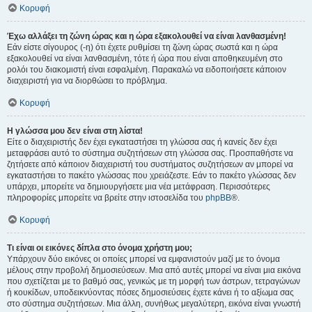
Κορυφή
Έχω αλλάξει τη ζώνη ώρας και η ώρα εξακολουθεί να είναι λανθασμένη!
Εάν είστε σίγουρος (-η) ότι έχετε ρυθμίσει τη ζώνη ώρας σωστά και η ώρα
εξακολουθεί να είναι λανθασμένη, τότε ή ώρα που είναι αποθηκευμένη στο
ρολόι του διακομιστή είναι εσφαλμένη. Παρακαλώ να ειδοποιήσετε κάποιον
διαχειριστή για να διορθώσει το πρόβλημα.
Κορυφή
Η γλώσσα μου δεν είναι στη λίστα!
Είτε ο διαχειριστής δεν έχει εγκαταστήσει τη γλώσσα σας ή κανείς δεν έχει
μεταφράσει αυτό το σύστημα συζητήσεων στη γλώσσα σας. Προσπαθήστε να
ζητήσετε από κάποιον διαχειριστή του συστήματος συζητήσεων αν μπορεί να
εγκαταστήσει το πακέτο γλώσσας που χρειάζεστε. Εάν το πακέτο γλώσσας δεν
υπάρχει, μπορείτε να δημιουργήσετε μια νέα μετάφραση. Περισσότερες
πληροφορίες μπορείτε να βρείτε στην ιστοσελίδα του
phpBB
®.
Κορυφή
Τι είναι οι εικόνες δίπλα στο όνομα χρήστη μου;
Υπάρχουν δύο εικόνες οι οποίες μπορεί να εμφανιστούν μαζί με το όνομα
μέλους στην προβολή δημοσιεύσεων. Μια από αυτές μπορεί να είναι μια εικόνα
που σχετίζεται με το βαθμό σας, γενικώς με τη μορφή των άστρων, τετραγώνων
ή κουκίδων, υποδεικνύοντας πόσες δημοσιεύσεις έχετε κάνει ή το αξίωμα σας
στο σύστημα συζητήσεων. Μια άλλη, συνήθως μεγαλύτερη, εικόνα είναι γνωστή