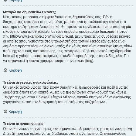
Κορυφή
Μπορώ να δημοσιεύω εικόνες;
Ναι, εικόνες μπορούν να εμφανίζονται στις δημοσιεύσεις σας. Εάν ο
διαχειριστής επιτρέπει τα συνημμένα, μπορείτε να φορτώσετε την εικόνα στο
σύστημα συζητήσεων. Διαφορετικά, θα πρέπει να συνδέσετε με παραπομπή μία
εικόνα η οποία αποθηκεύεται σε έναν δημόσια προσβάσιμο διακομιστή ιστού,
π.χ. http://www.example.com/my-picture.gif. Δεν μπορείτε να συνδέσετε εικόνες
οι οποίες αποθηκεύονται στο υπολογιστή σας τοπικά (εκτός εάν αυτός είναι
δημόσια προσπελάσιμος διακομιστής) ή εικόνες που είναι αποθηκευμένες πίσω
από μηχανισμούς πιστοποίησης, π.χ. λογαριασμοί ηλεκτρονικού ταχυδρομείου
hotmail ή yahoo, προστατευμένες με κωδικό πρόσβασης ιστοσελίδες, κλπ. Για
να εμφανιστεί η εικόνα χρησιμοποιήστε την ετικέτα [img].
Κορυφή
Τι είναι οι γενικές ανακοινώσεις;
Οι γενικές ανακοινώσεις περιέχουν σημαντικές πληροφορίες και πρέπει να τις
διαβάζετε όποτε είναι εφικτό. Αυτές θα εμφανίζονται στην κορυφή της κάθε Δ.
Συζήτησης και στον Πίνακα Ελέγχου Μέλους. Δικαιώματα γενικής ανακοίνωσης
χορηγούνται από τον διαχειριστή του συστήματος συζητήσεων.
Κορυφή
Τι είναι οι ανακοινώσεις;
Οι ανακοινώσεις συχνά περιέχουν σημαντικές πληροφορίες για τη συγκεκριμένη
Δ. Συζήτηση και πρέπει να τις διαβάσετε όποτε είναι εφικτό. Οι ανακοινώσεις