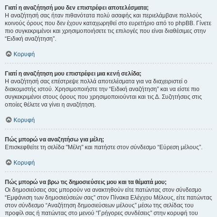
Γιατί η αναζήτησή μου δεν επιστρέφει αποτελέσματα;
Η αναζήτησή σας ήταν πιθανότατα πολύ ασαφής και περιελάμβανε πολλούς
κοινούς όρους που δεν έχουν καταχωρηθεί στο ευρετήριο από το phpBB. Γίνετε
πιο συγκεκριμένοι και χρησιμοποιήσετε τις επιλογές που είναι διαθέσιμες στην
“Ειδική αναζήτηση”.
Κορυφή
Γιατί η αναζήτηση μου επιστρέφει μια κενή σελίδα;
Η αναζήτησή σας επέστρεψε πολλά αποτελέσματα για να διαχειριστεί ο
διακομιστής ιστού. Χρησιμοποιήστε την “Ειδική αναζήτηση” και να είστε πιο
συγκεκριμένοι στους όρους που χρησιμοποιούνται και τις Δ. Συζητήσεις στις
οποίες θέλετε να γίνει η αναζήτηση.
Κορυφή
Πώς μπορώ να αναζητήσω για μέλη;
Επισκεφθείτε τη σελίδα "Μέλη" και πατήστε στον σύνδεσμο “Εύρεση μέλους”.
Κορυφή
Πώς μπορώ να βρω τις δημοσιεύσεις μου και τα θέματά μου;
Οι δημοσιεύσεις σας μπορούν να ανακτηθούν είτε πατώντας στον σύνδεσμο
“Εμφάνιση των δημοσιεύσεών σας” στον Πίνακα Ελέγχου Μέλους, είτε πατώντας
στον σύνδεσμο “Αναζήτηση δημοσιεύσεων μέλους” μέσω της σελίδας του
προφίλ σας ή πατώντας στο μενού “Γρήγορες συνδέσεις” στην κορυφή του