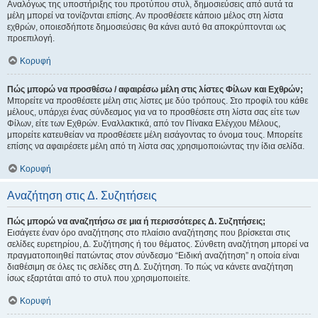
Αναλόγως της υποστήριξης του προτύπου στυλ, δημοσιεύσεις από αυτά τα
μέλη μπορεί να τονίζονται επίσης. Αν προσθέσετε κάποιο μέλος στη λίστα
εχθρών, οποιεσδήποτε δημοσιεύσεις θα κάνει αυτό θα αποκρύπτονται ως
προεπιλογή.
Κορυφή
Πώς μπορώ να προσθέσω / αφαιρέσω μέλη στις λίστες Φίλων και Εχθρών;
Μπορείτε να προσθέσετε μέλη στις λίστες με δύο τρόπους. Στο προφίλ του κάθε
μέλους, υπάρχει ένας σύνδεσμος για να το προσθέσετε στη λίστα σας είτε των
Φίλων, είτε των Εχθρών. Εναλλακτικά, από τον Πίνακα Ελέγχου Μέλους,
μπορείτε κατευθείαν να προσθέσετε μέλη εισάγοντας το όνομα τους. Μπορείτε
επίσης να αφαιρέσετε μέλη από τη λίστα σας χρησιμοποιώντας την ίδια σελίδα.
Κορυφή
Αναζήτηση στις Δ. Συζητήσεις
Πώς μπορώ να αναζητήσω σε μια ή περισσότερες Δ. Συζητήσεις;
Εισάγετε έναν όρο αναζήτησης στο πλαίσιο αναζήτησης που βρίσκεται στις
σελίδες ευρετηρίου, Δ. Συζήτησης ή του θέματος. Σύνθετη αναζήτηση μπορεί να
πραγματοποιηθεί πατώντας στον σύνδεσμο “Ειδική αναζήτηση” η οποία είναι
διαθέσιμη σε όλες τις σελίδες στη Δ. Συζήτηση. Το πώς να κάνετε αναζήτηση
ίσως εξαρτάται από το στυλ που χρησιμοποιείτε.
Κορυφή