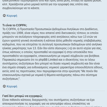
ηλεκτρονικού ταχυδρομείου από και προς άλλα μέλη, ένταξη σε ομάδα μελών,
κλπ. Χρειάζονται μόνο μερικά λεπτά για την εγγραφή σας οπότε σας
συμβουλεύουμε να το κάνετε.
Κορυφή
Τι είναι το COPPA;
Το COPPA, ή Προστασία Προσωπικών Δεδομένων Ανηλίκων στο Διαδίκτυο,
πράξη του 1998, είναι νόμος που απαιτεί από δικτυακούς τόπους οι οποίοι
μπορούν να συλλέγουν πληροφορίες από ανηλίκους κάτω των 13 ετών να
έχουν γραπτή γονική συναίνεση ή κάποια άλλη μέθοδο νομικής επιβεβαίωσης
κηδεμόνα, που να επιτρέπει τη συλλογή προσωπικών δεδομένων από ανήλικο
ηλικίας μικρότερης των 13. Εάν δεν είστε σίγουρος (-η) αν αυτό ισχύει για σας,
όπως κάποιος ο οποίος προσπαθεί να εγγραφεί ή στην ιστοσελίδα που
προσπαθείτε να εγγραφείτε, επικοινωνήστε με νομικό σύμβουλο για βοήθεια.
Παρακαλώ σημειώστε ότι το phpBB Limited και ο ιδιοκτήτης του εν λόγω
συστήματος συζητήσεων δεν μπορεί να δώσει νομική συμβουλή και δεν είναι
ένα σημείο επαφής για ενδοιασμούς νομικού χαρακτήρα οποιουδήποτε είδους,
εκτός από τις περιπτώσεις που περιγράφονται στην ερώτηση “Με ποιόν θα
επικοινωνήσω σχετικά με νομικά ή θέματα κατάχρησης πάνω στο σύστημα
συζητήσεων;”.
Κορυφή
Γιατί δεν μπορώ να εγγραφώ;
Είναι πιθανόν κάποιος διαχειριστής του συστήματος συζητήσεων να έχει
απενεργοποιήσει τις εγγραφές για να αποτρέψει νέους επισκέπτες να