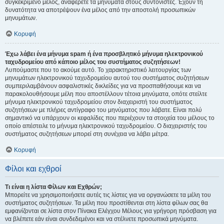
συγκεκριμένο μέλος, αναφέρετε τα μηνύματα στους συντονιστές. Έχουν τη
δυνατότητα να αποτρέψουν ένα μέλος από την αποστολή προσωπικών
μηνυμάτων.
Κορυφή
Έχω λάβει ένα μήνυμα spam ή ένα προσβλητικό μήνυμα ηλεκτρονικού
ταχυδρομείου από κάποιο μέλος του συστήματος συζητήσεων!
Λυπούμαστε που το ακούμε αυτό. Το χαρακτηριστικό λειτουργίας των
μηνυμάτων ηλεκτρονικού ταχυδρομείου αυτού του συστήματος συζητήσεων
συμπεριλαμβάνουν ασφαλιστικές δικλείδες για να προσπαθήσουμε και να
παρακολουθήσουμε μέλη που αποστέλλουν τέτοια μηνύματα, οπότε στείλτε
μήνυμα ηλεκτρονικού ταχυδρομείου στον διαχειριστή του συστήματος
συζητήσεων με πλήρες αντίγραφο του μηνύματος που λάβατε. Είναι πολύ
σημαντικό να υπάρχουν οι κεφαλίδες που περιέχουν τα στοιχεία του μέλους το
οποίο απέστειλε το μήνυμα ηλεκτρονικού ταχυδρομείου. Ο διαχειριστής του
συστήματος συζητήσεων μπορεί στη συνέχεια να λάβει μέτρα.
Κορυφή
Φίλοι και εχθροί
Τι είναι η λίστα Φίλων και Εχθρών;
Μπορείτε να χρησιμοποιήσετε αυτές τις λίστες για να οργανώσετε τα μέλη του
συστήματος συζητήσεων. Τα μέλη που προστίθενται στη λίστα φίλων σας θα
εμφανίζονται σε λίστα στον Πίνακα Ελέγχου Μέλους για γρήγορη πρόσβαση για
να βλέπετε εάν είναι συνδεδεμένοι και να στέλνετε προσωπικά μηνύματα.