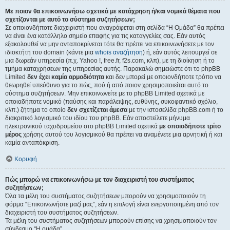
Με ποιον θα επικοινωνήσω σχετικά με κατάχρηση ή/και νομικά θέματα που
σχετίζονται με αυτό το σύστημα συζητήσεων;
Σε οποιονδήποτε διαχειριστή που αναγράφεται στη σελίδα “Η Ομάδα” θα πρέπει
να είναι ένα κατάλληλο σημείο επαφής για τις καταγγελίες σας. Εάν αυτός
εξακολουθεί να μην ανταποκρίνεται τότε θα πρέπει να επικοινωνήσετε με τον
ιδιοκτήτη του domain (κάντε μια
whois αναζήτηση
) ή, εάν αυτός λειτουργεί σε
μια δωρεάν υπηρεσία (π.χ. Yahoo !, free.fr, f2s.com, κλπ), με τη διοίκηση ή το
τμήμα καταχρήσεων της υπηρεσίας αυτής. Παρακαλώ σημειώστε ότι το phpBB
Limited
δεν έχει καμία αρμοδιότητα
και δεν μπορεί με οποιονδήποτε τρόπο να
θεωρηθεί υπεύθυνο για το πώς, πού ή από ποιον χρησιμοποιείται αυτό το
σύστημα συζητήσεων. Μην επικοινωνείτε με το phpBB Limited σχετικά με
οποιαδήποτε νομικό (παύσης και παράλειψης, ευθύνης, συκοφαντικό σχόλιο,
κλπ.) ζήτημα το οποίο
δεν σχετίζεται άμεσα
με την ιστοσελίδα phpBB.com ή το
διακριτικό λογισμικό του ιδίου του phpBB. Εάν αποστείλετε μήνυμα
ηλεκτρονικού ταχυδρομείου στο phpBB Limited σχετικά
με οποιοδήποτε τρίτο
μέρος
χρήσης αυτού του λογισμικού θα πρέπει να αναμένετε μια αρνητική ή και
καμία ανταπόκριση.
Κορυφή
Πώς μπορώ να επικοινωνήσω με τον διαχειριστή του συστήματος
συζητήσεων;
Όλα τα μέλη του συστήματος συζητήσεων μπορούν να χρησιμοποιούν τη
φόρμα “Επικοινωνήστε μαζί μας”, εάν η επιλογή είναι ενεργοποιημένη από τον
διαχειριστή του συστήματος συζητήσεων.
Τα μέλη του συστήματος συζητήσεων μπορούν επίσης να χρησιμοποιούν τον
σύνδεσμο “Η ομάδα”.