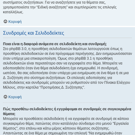
συστήματος συζητήσεων. Για να αναζητήσετε για τα θέματα σας,
χρησιμοποιείστε την “Ειδική αναζήτηση” και συμπληρώστε τις επιλογές
καταλλήλως.
Κορυφή
Συνδρομές και Σελιδοδείκτες
Ποια είναι η διαφορά ανάμεσα σε σελιδοδείκτη και συνδρομή;
Στο phpBB 3.0, η προσθήκη σελιδοδεικτών θεμάτων λειτουργούσε όπως η
προσθήκη σελιδοδεικτών σε ένα πρόγραμμα περιήγησης. Δεν ενημερωνόσασταν
όταν υπήρχε μια επικαιροποίηση. Όμως στο phpBB 3.1 η προσθήκη
σελιδοδεικτών είναι περισσότερο σαν να εγγραφείτε στο θέμα. Μπορείτε να
ειδοποιηθείτε όταν ένα θέμα σελιδοδείκτη έχει ενημερωθεί. Η συνδρομή,
ωστόσο, θα σας ειδοποιήσει όταν υπάρχει μια ενημέρωση σε ένα θέμα ή σε μια
Δ. Συζήτηση στο σύστημα συζητήσεων. Οι επιλογές ειδοποίησης για
σελιδοδείκτες και συνδρομές μπορούν να ρυθμιστούν από τον Πίνακα Ελέγχου
Μέλους, στην καρτέλα “Προτιμήσεις Δ. Συζήτησης”.
Κορυφή
Πώς προσθέτω σελιδοδείκτες ή εγγράφομαι σε συνδρομές σε συγκεκριμένα
θέματα;
Μπορείτε να προσθέσετε σελιδοδείκτη ή να εγγραφείτε σε συνδρομή σε κάποιο
συγκεκριμένο θέμα, πατώντας στον κατάλληλο σύνδεσμο στο μενού "Εργαλεία
θέματος", στο επάνω και κάτω μέρος κάποιου θέματος συζήτησης.
Απαντώντας σε ένα θέμα με σημειωμένη την επιλογή “Να ενημερωθώ όταν