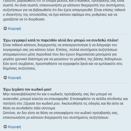
Πρώτον, βεβαιωθείτε ότι το όνομα μέλους και ο κωδικός πρόσβασής σας είναι
σωστά. Αν είναι σωστά, επικοινωνήστε με κάποιον διαχειριστή του συστήματος
συζητήσεων για να βεβαιωθείτε ότι δεν έχετε απαγορευθεί. Είναι επίσης πιθανό
ο ιδιοκτήτης της ιστοσελίδας να έχει κάποιο σφάλμα στις ρυθμίσεις και να
χρειάζεται να το διορθώσει.
Κορυφή
Έχω εγγραφεί κατά το παρελθόν αλλά δεν μπορώ να συνδεθώ πλέον!
Είναι πιθανό κάποιος διαχειριστής να απενεργοποίησε ή να διέγραψε τον
λογαριασμό σας για κάποιο λόγο. Επίσης, πολλά συστήματα συζητήσεων
απομακρύνουν μέλη περιοδικά που δεν έχουν δημοσιεύσει μηνύματα για
μεγάλο χρονικό διάστημα για να μειώσουν το μέγεθος της βάσης δεδομένων.
Εάν αυτό συμβαίνει, προσπαθήστε να εγγραφείτε ξανά και να εμπλακείτε στις
δημόσιες συζητήσεις.
Κορυφή
Έχω ξεχάσει τον κωδικό μου!
Μην πανικοβάλλεστε! Αν και ο κωδικός πρόσβασής σας δεν μπορεί να
ανακτηθεί, μπορεί εύκολα να επαναφερθεί. Επισκεφθείτε τη σελίδα σύνδεσης και
πατήστε στο
Ξέχασα τον κωδικό μου
. Ακολουθήστε τις οδηγίες και θα είστε σε
θέση να συνδεθείτε πάλι σύντομα.
Ωστόσο, αν δεν είστε σε θέση να επαναφέρετε τον κωδικό πρόσβασής σας,
επικοινωνήστε με κάποιον διαχειριστή του συστήματος συζητήσεων.
Κορυφή