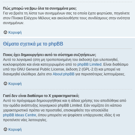
Πώς μπορώ να βρω όλα τα συνημμένα μου;
Για να βρείτε τη λίστα των συνημμένων σας τα οποία έχετε φορτώσει, πηγαίνετε
στον Πίνακα Ελέγχου Μέλους και ακολουθήστε τους συνδέσμους στην ενότητα
συνημμένων.
Κορυφή
Θέματα σχετικά με το phpBB
Ποιος έχει δημιουργήσει αυτό το σύστημα συζητήσεων;
Αυτό το λογισμικό (στη μη τροποποιημένη του έκδοση) έχει υλοποιηθεί,
κυκλοφορήσει και είναι κατοχυρωμένο από το
phpBB Limited
. Είναι διαθέσιμο
υπό την GNU General Public License, έκδοση 2 (GPL-2.0) και μπορεί να
διανεμηθεί ελεύθερα. Δείτε στο
About phpBB
για περισσότερες λεπτομέρειες.
Κορυφή
Γιατί δεν είναι διαθέσιμο το Χ χαρακτηριστικό;
Αυτό το πρόγραμμα δημιουργήθηκε και η άδεια χρήσης του αποδόθηκε από
την ομάδα ανάπτυξης λογισμικού phpBB Limited. Εάν νομίζετε ότι κάποιο
χαρακτηριστικό πρέπει να προστεθεί, επισκεφθείτε την ιστοσελίδα
phpBB Ideas Centre
, όπου μπορείτε να ψηφίσετε υπάρχουσες ιδέες ή να
προτείνετε νέες λειτουργίες.
Κορυφή