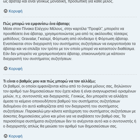
ως άβαταρ και είναι γενικώς μοναδική, προσωπική για κάθε μέλος.
Κορυφή
Πώς μπορώ να εμφανίσω ένα άβαταρ;
Μέσα στον Πίνακα Ελέγχου Μέλους, στην καρτέλα “Προφίλ”, μπορείτε να
προσθέσετε ένα άβαταρ, χρησιμοποιώντας μια από τις ακόλουθες τέσσερις
μεθόδους: Gravatar, Γκαλερί, Φόρτωση από σύνδεσμο ή Φόρτωση άβαταρ.
Εναπόκειται στον διαχειριστή του συστήματος συζητήσεων να ενεργοποιήσει τα
άβαταρ και να επιλέξει τον τρόπο με τον οποίο μπορεί να καταστούν διαθέσιμα.
Εάν δεν μπορείτε να χρησιμοποιήσετε άβαταρ, επικοινωνήστε με κάποιον
διαχειριστή του συστήματος συζητήσεων.
Κορυφή
Τι είναι ο βαθμός μου και πώς μπορώ να τον αλλάξω;
Οι βαθμοί, οι οποίοι εμφανίζονται κάτω από το όνομα μέλους σας, δηλώνουν
τον αριθμό των δημοσιεύσεων που έχετε κάνει ή είναι αναγνωριστικό ορισμένων
μελών, π.χ. συντονιστές και διαχειριστές. Γενικώς, δεν μπορείτε να αλλάξετε
άμεσα το κείμενο οποιουδήποτε βαθμού του συστήματος συζητήσεων
δεδομένου ότι αυτό καθορίζεται από τον διαχειριστή του συστήματος
συζητήσεων. Παρακαλώ μην κάνετε κατάχρηση του συστήματος συζητήσεων με
άσκοπες δημοσιεύσεις μόνο και μόνο για να ανεβάσετε τον βαθμό σας. Τα
περισσότερα συστήματα συζητήσεων δεν το ανέχονται αυτό και ο συντονιστής ή
ο διαχειριστής απλώς θα μειώσει τον αριθμό των δημοσιεύσεων σας.
Κορυφή