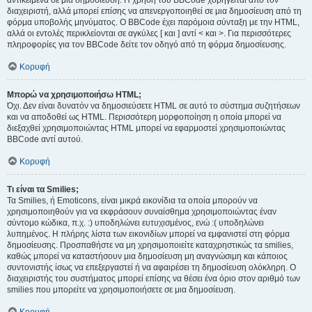
αντικείμενα σε μια δημοσίευση. Η χρήση του BBCode χορηγείται από τον
διαχειριστή, αλλά μπορεί επίσης να απενεργοποιηθεί σε μια δημοσίευση από τη
φόρμα υποβολής μηνύματος. Ο BBCode έχει παρόμοια σύνταξη με την HTML,
αλλά οι εντολές περικλείονται σε αγκύλες [ και ] αντί < και >. Για περισσότερες
πληροφορίες για τον BBCode δείτε τον οδηγό από τη φόρμα δημοσίευσης.
Κορυφή
Μπορώ να χρησιμοποιήσω HTML;
Όχι. Δεν είναι δυνατόν να δημοσιεύσετε HTML σε αυτό το σύστημα συζητήσεων
και να αποδοθεί ως HTML. Περισσότερη μορφοποίηση η οποία μπορεί να
διεξαχθεί χρησιμοποιώντας HTML μπορεί να εφαρμοστεί χρησιμοποιώντας
BBCode αντί αυτού.
Κορυφή
Τι είναι τα Smilies;
Τα Smilies, ή Emoticons, είναι μικρά εικονίδια τα οποία μπορούν να
χρησιμοποιηθούν για να εκφράσουν συναίσθημα χρησιμοποιώντας έναν
σύντομο κώδικα, π.χ. :) υποδηλώνει ευτυχισμένος, ενώ :( υποδηλώνει
λυπημένος. Η πλήρης λίστα των εικονιδίων μπορεί να εμφανιστεί στη φόρμα
δημοσίευσης. Προσπαθήστε να μη χρησιμοποιείτε καταχρηστικώς τα smilies,
καθώς μπορεί να καταστήσουν μια δημοσίευση μη αναγνώσιμη και κάποιος
συντονιστής ίσως να επεξεργαστεί ή να αφαιρέσει τη δημοσίευση ολόκληρη. Ο
διαχειριστής του συστήματος μπορεί επίσης να θέσει ένα όριο στον αριθμό των
smilies που μπορείτε να χρησιμοποιήσετε σε μια δημοσίευση.