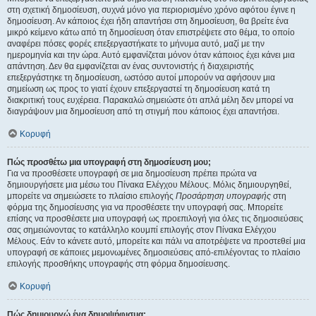
στη σχετική δημοσίευση, συχνά μόνο για περιορισμένο χρόνο αφότου έγινε η
δημοσίευση. Αν κάποιος έχει ήδη απαντήσει στη δημοσίευση, θα βρείτε ένα
μικρό κείμενο κάτω από τη δημοσίευση όταν επιστρέψετε στο θέμα, το οποίο
αναφέρει πόσες φορές επεξεργαστήκατε το μήνυμα αυτό, μαζί με την
ημερομηνία και την ώρα. Αυτό εμφανίζεται μόνον όταν κάποιος έχει κάνει μια
απάντηση. Δεν θα εμφανίζεται αν ένας συντονιστής ή διαχειριστής
επεξεργάστηκε τη δημοσίευση, ωστόσο αυτοί μπορούν να αφήσουν μια
σημείωση ως προς το γιατί έχουν επεξεργαστεί τη δημοσίευση κατά τη
διακριτική τους ευχέρεια. Παρακαλώ σημειώστε ότι απλά μέλη δεν μπορεί να
διαγράψουν μια δημοσίευση από τη στιγμή που κάποιος έχει απαντήσει.
Κορυφή
Πώς προσθέτω μια υπογραφή στη δημοσίευση μου;
Για να προσθέσετε υπογραφή σε μια δημοσίευση πρέπει πρώτα να
δημιουργήσετε μια μέσω του Πίνακα Ελέγχου Μέλους. Μόλις δημιουργηθεί,
μπορείτε να σημειώσετε το πλαίσιο επιλογής
Προσάρτηση υπογραφής
στη
φόρμα της δημοσίευσης για να προσθέσετε την υπογραφή σας. Μπορείτε
επίσης να προσθέσετε μια υπογραφή ως προεπιλογή για όλες τις δημοσιεύσεις
σας σημειώνοντας το κατάλληλο κουμπί επιλογής στον Πίνακα Ελέγχου
Μέλους. Εάν το κάνετε αυτό, μπορείτε και πάλι να αποτρέψετε να προστεθεί μια
υπογραφή σε κάποιες μεμονωμένες δημοσιεύσεις από-επιλέγοντας το πλαίσιο
επιλογής προσθήκης υπογραφής στη φόρμα δημοσίευσης.
Κορυφή
Πώς δημιουργώ ένα δημοψήφισμα;