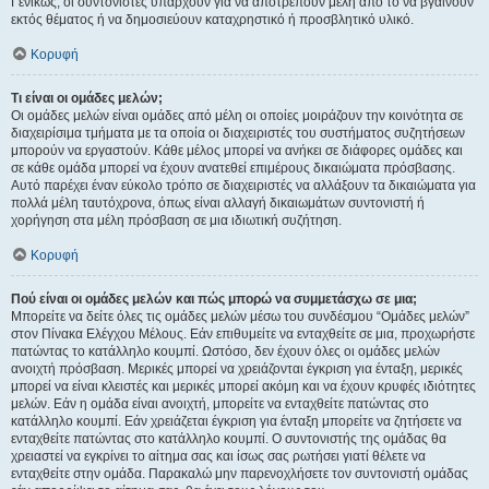
Γενικώς, οι συντονιστές υπάρχουν για να αποτρέπουν μέλη από το να βγαίνουν
εκτός θέματος ή να δημοσιεύουν καταχρηστικό ή προσβλητικό υλικό.
Κορυφή
Τι είναι οι ομάδες μελών;
Οι ομάδες μελών είναι ομάδες από μέλη οι οποίες μοιράζουν την κοινότητα σε
διαχειρίσιμα τμήματα με τα οποία οι διαχειριστές του συστήματος συζητήσεων
μπορούν να εργαστούν. Κάθε μέλος μπορεί να ανήκει σε διάφορες ομάδες και
σε κάθε ομάδα μπορεί να έχουν ανατεθεί επιμέρους δικαιώματα πρόσβασης.
Αυτό παρέχει έναν εύκολο τρόπο σε διαχειριστές να αλλάξουν τα δικαιώματα για
πολλά μέλη ταυτόχρονα, όπως είναι αλλαγή δικαιωμάτων συντονιστή ή
χορήγηση στα μέλη πρόσβαση σε μια ιδιωτική συζήτηση.
Κορυφή
Πού είναι οι ομάδες μελών και πώς μπορώ να συμμετάσχω σε μια;
Μπορείτε να δείτε όλες τις ομάδες μελών μέσω του συνδέσμου “Ομάδες μελών”
στον Πίνακα Ελέγχου Μέλους. Εάν επιθυμείτε να ενταχθείτε σε μια, προχωρήστε
πατώντας το κατάλληλο κουμπί. Ωστόσο, δεν έχουν όλες οι ομάδες μελών
ανοιχτή πρόσβαση. Μερικές μπορεί να χρειάζονται έγκριση για ένταξη, μερικές
μπορεί να είναι κλειστές και μερικές μπορεί ακόμη και να έχουν κρυφές ιδιότητες
μελών. Εάν η ομάδα είναι ανοιχτή, μπορείτε να ενταχθείτε πατώντας στο
κατάλληλο κουμπί. Εάν χρειάζεται έγκριση για ένταξη μπορείτε να ζητήσετε να
ενταχθείτε πατώντας στο κατάλληλο κουμπί. Ο συντονιστής της ομάδας θα
χρειαστεί να εγκρίνει το αίτημα σας και ίσως σας ρωτήσει γιατί θέλετε να
ενταχθείτε στην ομάδα. Παρακαλώ μην παρενοχλήσετε τον συντονιστή ομάδας