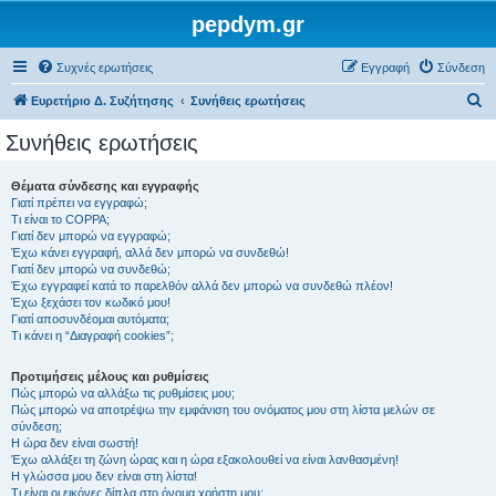
pepdym.gr
Συχνές ερωτήσεις
Εγγραφή
Σύνδεση
Α
Ευρετήριο Δ. Συζήτησης
Συνήθεις ερωτήσεις
ν
Συνήθεις ερωτήσεις
α
ζ
Θέματα σύνδεσης και εγγραφής
Γιατί πρέπει να εγγραφώ;
ή
Τι είναι το COPPA;
τ
Γιατί δεν μπορώ να εγγραφώ;
Έχω κάνει εγγραφή, αλλά δεν μπορώ να συνδεθώ!
η
Γιατί δεν μπορώ να συνδεθώ;
Έχω εγγραφεί κατά το παρελθόν αλλά δεν μπορώ να συνδεθώ πλέον!
σ
Έχω ξεχάσει τον κωδικό μου!
η
Γιατί αποσυνδέομαι αυτόματα;
Τι κάνει η “Διαγραφή cookies”;
Προτιμήσεις μέλους και ρυθμίσεις
Πώς μπορώ να αλλάξω τις ρυθμίσεις μου;
Πώς μπορώ να αποτρέψω την εμφάνιση του ονόματος μου στη λίστα μελών σε
σύνδεση;
Η ώρα δεν είναι σωστή!
Έχω αλλάξει τη ζώνη ώρας και η ώρα εξακολουθεί να είναι λανθασμένη!
Η γλώσσα μου δεν είναι στη λίστα!
Τι είναι οι εικόνες δίπλα στο όνομα χρήστη μου;