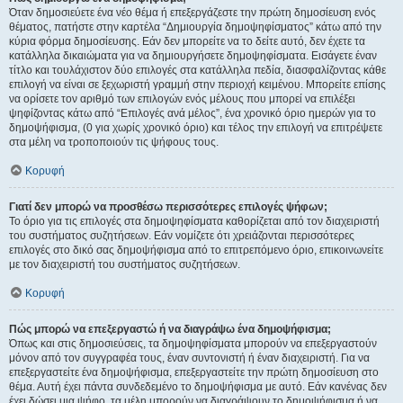
Όταν δημοσιεύετε ένα νέο θέμα ή επεξεργάζεστε την πρώτη δημοσίευση ενός
θέματος, πατήστε στην καρτέλα “Δημιουργία δημοψηφίσματος” κάτω από την
κύρια φόρμα δημοσίευσης. Εάν δεν μπορείτε να το δείτε αυτό, δεν έχετε τα
κατάλληλα δικαιώματα για να δημιουργήσετε δημοψηφίσματα. Εισάγετε έναν
τίτλο και τουλάχιστον δύο επιλογές στα κατάλληλα πεδία, διασφαλίζοντας κάθε
επιλογή να είναι σε ξεχωριστή γραμμή στην περιοχή κειμένου. Μπορείτε επίσης
να ορίσετε τον αριθμό των επιλογών ενός μέλους που μπορεί να επιλέξει
ψηφίζοντας κάτω από “Επιλογές ανά μέλος”, ένα χρονικό όριο ημερών για το
δημοψήφισμα, (0 για χωρίς χρονικό όριο) και τέλος την επιλογή να επιτρέψετε
στα μέλη να τροποποιούν τις ψήφους τους.
Κορυφή
Γιατί δεν μπορώ να προσθέσω περισσότερες επιλογές ψήφων;
Το όριο για τις επιλογές στα δημοψηφίσματα καθορίζεται από τον διαχειριστή
του συστήματος συζητήσεων. Εάν νομίζετε ότι χρειάζονται περισσότερες
επιλογές στο δικό σας δημοψήφισμα από το επιτρεπόμενο όριο, επικοινωνείτε
με τον διαχειριστή του συστήματος συζητήσεων.
Κορυφή
Πώς μπορώ να επεξεργαστώ ή να διαγράψω ένα δημοψήφισμα;
Όπως και στις δημοσιεύσεις, τα δημοψηφίσματα μπορούν να επεξεργαστούν
μόνον από τον συγγραφέα τους, έναν συντονιστή ή έναν διαχειριστή. Για να
επεξεργαστείτε ένα δημοψήφισμα, επεξεργαστείτε την πρώτη δημοσίευση στο
θέμα. Αυτή έχει πάντα συνδεδεμένο το δημοψήφισμα με αυτό. Εάν κανένας δεν
έχει δώσει μια ψήφο, τα μέλη μπορούν να διαγράψουν το δημοψήφισμα ή να