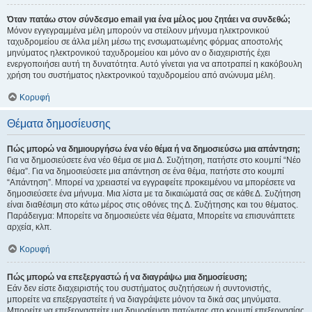
Όταν πατάω στον σύνδεσμο email για ένα μέλος μου ζητάει να συνδεθώ;
Μόνον εγγεγραμμένα μέλη μπορούν να στείλουν μήνυμα ηλεκτρονικού
ταχυδρομείου σε άλλα μέλη μέσω της ενσωματωμένης φόρμας αποστολής
μηνύματος ηλεκτρονικού ταχυδρομείου και μόνο αν ο διαχειριστής έχει
ενεργοποιήσει αυτή τη δυνατότητα. Αυτό γίνεται για να αποτραπεί η κακόβουλη
χρήση του συστήματος ηλεκτρονικού ταχυδρομείου από ανώνυμα μέλη.
Κορυφή
Θέματα δημοσίευσης
Πώς μπορώ να δημιουργήσω ένα νέο θέμα ή να δημοσιεύσω μια απάντηση;
Για να δημοσιεύσετε ένα νέο θέμα σε μια Δ. Συζήτηση, πατήστε στο κουμπί “Νέο
θέμα”. Για να δημοσιεύσετε μια απάντηση σε ένα θέμα, πατήστε στο κουμπί
“Απάντηση”. Μπορεί να χρειαστεί να εγγραφείτε προκειμένου να μπορέσετε να
δημοσιεύσετε ένα μήνυμα. Μια λίστα με τα δικαιώματά σας σε κάθε Δ. Συζήτηση
είναι διαθέσιμη στο κάτω μέρος στις οθόνες της Δ. Συζήτησης και του θέματος.
Παράδειγμα: Μπορείτε να δημοσιεύετε νέα θέματα, Μπορείτε να επισυνάπτετε
αρχεία, κλπ.
Κορυφή
Πώς μπορώ να επεξεργαστώ ή να διαγράψω μια δημοσίευση;
Εάν δεν είστε διαχειριστής του συστήματος συζητήσεων ή συντονιστής,
μπορείτε να επεξεργαστείτε ή να διαγράψετε μόνον τα δικά σας μηνύματα.
Μπορείτε να επεξεργαστείτε μια δημοσίευση πατώντας στο κουμπί επεξεργασίας