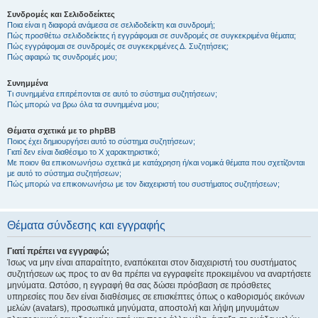
Συνδρομές και Σελιδοδείκτες
Ποια είναι η διαφορά ανάμεσα σε σελιδοδείκτη και συνδρομή;
Πώς προσθέτω σελιδοδείκτες ή εγγράφομαι σε συνδρομές σε συγκεκριμένα θέματα;
Πώς εγγράφομαι σε συνδρομές σε συγκεκριμένες Δ. Συζητήσεις;
Πώς αφαιρώ τις συνδρομές μου;
Συνημμένα
Τι συνημμένα επιτρέπονται σε αυτό το σύστημα συζητήσεων;
Πώς μπορώ να βρω όλα τα συνημμένα μου;
Θέματα σχετικά με το phpBB
Ποιος έχει δημιουργήσει αυτό το σύστημα συζητήσεων;
Γιατί δεν είναι διαθέσιμο το Χ χαρακτηριστικό;
Με ποιον θα επικοινωνήσω σχετικά με κατάχρηση ή/και νομικά θέματα που σχετίζονται
με αυτό το σύστημα συζητήσεων;
Πώς μπορώ να επικοινωνήσω με τον διαχειριστή του συστήματος συζητήσεων;
Θέματα σύνδεσης και εγγραφής
Γιατί πρέπει να εγγραφώ;
Ίσως να μην είναι απαραίτητο, εναπόκειται στον διαχειριστή του συστήματος
συζητήσεων ως προς το αν θα πρέπει να εγγραφείτε προκειμένου να αναρτήσετε
μηνύματα. Ωστόσο, η εγγραφή θα σας δώσει πρόσβαση σε πρόσθετες
υπηρεσίες που δεν είναι διαθέσιμες σε επισκέπτες όπως ο καθορισμός εικόνων
μελών (avatars), προσωπικά μηνύματα, αποστολή και λήψη μηνυμάτων