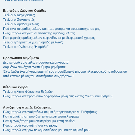
Επίπεδα μελών και Ομάδες
Τι είναι οι Διαχειριστές;
Τι είναι οι Συντονιστές;
Τι είναι οι ομάδες μελών;
Πού είναι οι ομάδες μελών και πώς μπορώ να συμμετάσχω σε μια;
Πώς μπορώ να γίνω συντονιστής ομάδας μελών;
Γιατί μερικές ομάδες μελών εμφανίζονται με διαφορετικό χρώμα;
Τι είναι η “Προεπιλεγμένη ομάδα μελών”;
Τι είναι ο σύνδεσμος "Η ομάδα”;
Προσωπικά Μηνύματα
Δεν μπορώ να στείλω προσωπικά μηνύματα!
Λαμβάνω συνέχεια ανεπιθύμητα μηνύματα!
Έχω λάβει ένα μήνυμα spam ή ένα προσβλητικό μήνυμα ηλεκτρονικού ταχυδρομείου
από κάποιο μέλος του συστήματος συζητήσεων!
Φίλοι και εχθροί
Τι είναι η λίστα Φίλων και Εχθρών;
Πώς μπορώ να προσθέσω / αφαιρέσω μέλη στις λίστες Φίλων και Εχθρών;
Αναζήτηση στις Δ. Συζητήσεις
Πώς μπορώ να αναζητήσω σε μια ή περισσότερες Δ. Συζητήσεις;
Γιατί η αναζήτησή μου δεν επιστρέφει αποτελέσματα;
Γιατί η αναζήτηση μου επιστρέφει μια κενή σελίδα;
Πώς μπορώ να αναζητήσω για μέλη;
Πώς μπορώ να βρω τις δημοσιεύσεις μου και τα θέματά μου;