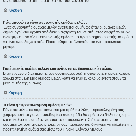
εάν απορρίψει το αίτημα σας, θα έχει τους λόγους του.
Κορυφή
Πώς μπορώ να γίνω συντονιστής ομάδας μελών;
Ένας συντονιστής ομάδας μελών ανατίθεται συνήθως όταν οι ομάδες μελών
δημιουργούνται αρχικά από έναν διαχειριστή του συστήματος συζητήσεων. Αν
ενδιαφέρεστε να γίνετε συντονιστής ομάδας, το πρώτο σημείο επαφής θα πρέπει
να είναι ένας διαχειριστής. Προσπαθήστε στέλνοντάς του ένα προσωπικό
μήνυμα.
Κορυφή
Γιατί μερικές ομάδες μελών εμφανίζονται με διαφορετικό χρώμα;
Είναι πιθανό ο διαχειριστής του συστήματος συζητήσεων να έχει ορίσει κάποιο
χρώμα στα μέλη μιας ομάδας μελών ώστε να είναι εύκολο να εντοπιστούν τα
μέλη αυτής της ομάδας.
Κορυφή
Τι είναι η “Προεπιλεγμένη ομάδα μελών”;
Εάν είστε μέλος σε παραπάνω από μια ομάδα μελών, η προεπιλεγμένη σας
χρησιμοποιείται για να προσδιορίσει ποια ομάδα θα πρέπει να δείξει το χρώμα
και το βαθμό της ομάδας για εσάς από προεπιλογή. Ο διαχειριστής του
συστήματος συζητήσεων μπορεί να σας παραχωρήσει δικαίωμα να αλλάξετε την
προεπιλεγμένη ομάδα σας μέσω του Πίνακα Ελέγχου Μέλους.