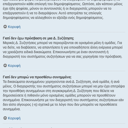
επεξεργαστούν κάθε επιλογή του δημοψηφίσματος. Ωστόσο, εάν κάποιο μέλος
έχει ήδη ψηφίσει, μόνον οι συντονιστές ή οι διαχειριστές μπορούν να το
επεξεργαστούν ή να το διαγράψουν. Αυτό αποτρέπει τις επιλογές
δημοψηφίσματος να αλλαχθούν εν εξελίξει ενός δημοψηφίσματος.
Κορυφή
Γιατί δεν έχω πρόσβαση σε μια Δ. Συζήτηση;
Μερικές Δ. Συζητήσεις μπορεί να περιορίζονται σε ορισμένα μέλη ή ομάδες. Για
να δείτε, να διαβάσετε, να απαντήσετε ή για οποιαδήποτε άλλη ενέργεια μπορεί
να χρειάζεστε ειδικά δικαιώματα. Επικοινωνήστε με έναν συντονιστή ή
διαχειριστή του συστήματος συζητήσεων για να σας χορηγήσει την πρόσβαση.
Κορυφή
Γιατί δεν μπορώ να προσθέσω συνημμένα;
Τα δικαιώματα συνημμένου χορηγούνται ανά Δ. Συζήτηση, ανά ομάδα, ή ανά
μέλος. Ο διαχειριστής του συστήματος συζητήσεων μπορεί να μην έχει επιτρέψει
την προσθήκη συνημμένων στη συγκεκριμένη Δ. Συζήτηση που θέλετε να
δημοσιεύσετε ή πιθανόν μόνο ορισμένες ομάδες μπορούν να προσθέτουν
συνημμένα. Επικοινωνήστε με τον διαχειριστή του συστήματος συζητήσεων εάν
δεν είστε σίγουρος (-η) σχετικά με το λόγο που δεν μπορείτε να προσθέσετε
συνημμένα.
Κορυφή