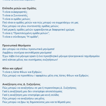
Επίπεδα μελών και Ομάδες
Τι είναι οι Διαχειριστές;
Τι είναι οι Συντονιστές;
Τι είναι οι ομάδες μελών;
Πού είναι οι ομάδες μελών και πώς μπορώ να συμμετάσχω σε μια;
Πώς μπορώ να γίνω συντονιστής ομάδας μελών;
Γιατί μερικές ομάδες μελών εμφανίζονται με διαφορετικό χρώμα;
Τι είναι η “Προεπιλεγμένη ομάδα μελών”;
Τι είναι ο σύνδεσμος "Η ομάδα”;
Προσωπικά Μηνύματα
Δεν μπορώ να στείλω προσωπικά μηνύματα!
Λαμβάνω συνέχεια ανεπιθύμητα μηνύματα!
Έχω λάβει ένα μήνυμα spam ή ένα προσβλητικό μήνυμα ηλεκτρονικού ταχυδρομείου
από κάποιο μέλος του συστήματος συζητήσεων!
Φίλοι και εχθροί
Τι είναι η λίστα Φίλων και Εχθρών;
Πώς μπορώ να προσθέσω / αφαιρέσω μέλη στις λίστες Φίλων και Εχθρών;
Αναζήτηση στις Δ. Συζητήσεις
Πώς μπορώ να αναζητήσω σε μια ή περισσότερες Δ. Συζητήσεις;
Γιατί η αναζήτησή μου δεν επιστρέφει αποτελέσματα;
Γιατί η αναζήτηση μου επιστρέφει μια κενή σελίδα;
Πώς μπορώ να αναζητήσω για μέλη;
Πώς μπορώ να βρω τις δημοσιεύσεις μου και τα θέματά μου;