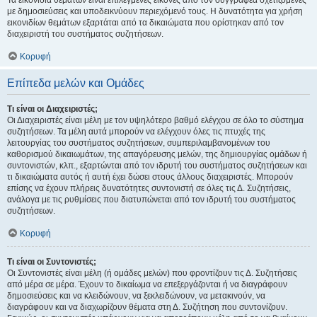
Τα εικονίδια θεμάτων είναι επιλεγμένες εικόνες από τον συγγραφέα σχετιζόμενες
με δημοσιεύσεις και υποδεικνύουν περιεχόμενό τους. Η δυνατότητα για χρήση
εικονιδίων θεμάτων εξαρτάται από τα δικαιώματα που ορίστηκαν από τον
διαχειριστή του συστήματος συζητήσεων.
Κορυφή
Επίπεδα μελών και Ομάδες
Τι είναι οι Διαχειριστές;
Οι Διαχειριστές είναι μέλη με τον υψηλότερο βαθμό ελέγχου σε όλο το σύστημα
συζητήσεων. Τα μέλη αυτά μπορούν να ελέγχουν όλες τις πτυχές της
λειτουργίας του συστήματος συζητήσεων, συμπεριλαμβανομένων του
καθορισμού δικαιωμάτων, της απαγόρευσης μελών, της δημιουργίας ομάδων ή
συντονιστών, κλπ., εξαρτώνται από τον ιδρυτή του συστήματος συζητήσεων και
τι δικαιώματα αυτός ή αυτή έχει δώσει στους άλλους διαχειριστές. Μπορούν
επίσης να έχουν πλήρεις δυνατότητες συντονιστή σε όλες τις Δ. Συζητήσεις,
ανάλογα με τις ρυθμίσεις που διατυπώνεται από τον ιδρυτή του συστήματος
συζητήσεων.
Κορυφή
Τι είναι οι Συντονιστές;
Οι Συντονιστές είναι μέλη (ή ομάδες μελών) που φροντίζουν τις Δ. Συζητήσεις
από μέρα σε μέρα. Έχουν το δικαίωμα να επεξεργάζονται ή να διαγράφουν
δημοσιεύσεις και να κλειδώνουν, να ξεκλειδώνουν, να μετακινούν, να
διαγράφουν και να διαχωρίζουν θέματα στη Δ. Συζήτηση που συντονίζουν.