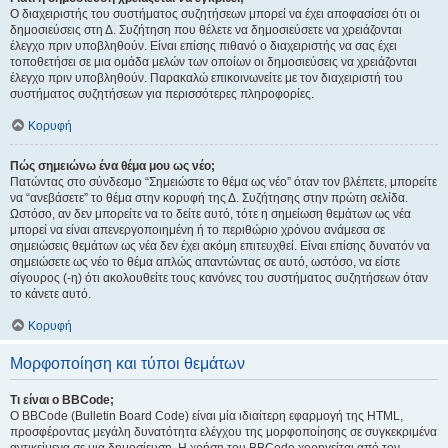
Ο διαχειριστής του συστήματος συζητήσεων μπορεί να έχει αποφασίσει ότι οι
δημοσιεύσεις στη Δ. Συζήτηση που θέλετε να δημοσιεύσετε να χρειάζονται
έλεγχο πριν υποβληθούν. Είναι επίσης πιθανό ο διαχειριστής να σας έχει
τοποθετήσει σε μια ομάδα μελών των οποίων οι δημοσιεύσεις να χρειάζονται
έλεγχο πριν υποβληθούν. Παρακαλώ επικοινωνείτε με τον διαχειριστή του
συστήματος συζητήσεων για περισσότερες πληροφορίες.
Κορυφή
Πώς σημειώνω ένα θέμα μου ως νέο;
Πατώντας στο σύνδεσμο “Σημειώστε το θέμα ως νέο” όταν τον βλέπετε, μπορείτε
να “ανεβάσετε” το θέμα στην κορυφή της Δ. Συζήτησης στην πρώτη σελίδα.
Ωστόσο, αν δεν μπορείτε να το δείτε αυτό, τότε η σημείωση θεμάτων ως νέα
μπορεί να είναι απενεργοποιημένη ή το περιθώριο χρόνου ανάμεσα σε
σημειώσεις θεμάτων ως νέα δεν έχει ακόμη επιτευχθεί. Είναι επίσης δυνατόν να
σημειώσετε ως νέο το θέμα απλώς απαντώντας σε αυτό, ωστόσο, να είστε
σίγουρος (-η) ότι ακολουθείτε τους κανόνες του συστήματος συζητήσεων όταν
το κάνετε αυτό.
Κορυφή
Μορφοποίηση και τύποι θεμάτων
Τι είναι ο BBCode;
Ο BBCode (Bulletin Board Code) είναι μία ιδιαίτερη εφαρμογή της HTML,
προσφέροντας μεγάλη δυνατότητα ελέγχου της μορφοποίησης σε συγκεκριμένα