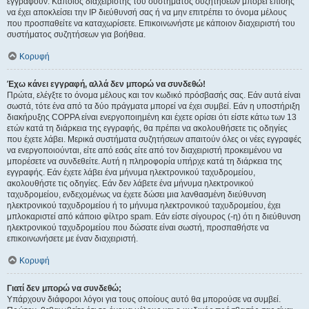
εγγραφούν. Κάποιος διαχειριστής του συστήματος συζητήσεων μπορεί επίσης
να έχει αποκλείσει την IP διεύθυνσή σας ή να μην επιτρέπει το όνομα μέλους
που προσπαθείτε να καταχωρίσετε. Επικοινωνήστε με κάποιον διαχειριστή του
συστήματος συζητήσεων για βοήθεια.
Κορυφή
Έχω κάνει εγγραφή, αλλά δεν μπορώ να συνδεθώ!
Πρώτα, ελέγξτε το όνομα μέλους και τον κωδικό πρόσβασής σας. Εάν αυτά είναι
σωστά, τότε ένα από τα δύο πράγματα μπορεί να έχει συμβεί. Εάν η υποστήριξη
διακήρυξης COPPA είναι ενεργοποιημένη και έχετε ορίσει ότι είστε κάτω των 13
ετών κατά τη διάρκεια της εγγραφής, θα πρέπει να ακολουθήσετε τις οδηγίες
που έχετε λάβει. Μερικά συστήματα συζητήσεων απαιτούν όλες οι νέες εγγραφές
να ενεργοποιούνται, είτε από εσάς είτε από τον διαχειριστή προκειμένου να
μπορέσετε να συνδεθείτε. Αυτή η πληροφορία υπήρχε κατά τη διάρκεια της
εγγραφής. Εάν έχετε λάβει ένα μήνυμα ηλεκτρονικού ταχυδρομείου,
ακολουθήστε τις οδηγίες. Εάν δεν λάβετε ένα μήνυμα ηλεκτρονικού
ταχυδρομείου, ενδεχομένως να έχετε δώσει μια λανθασμένη διεύθυνση
ηλεκτρονικού ταχυδρομείου ή το μήνυμα ηλεκτρονικού ταχυδρομείου, έχει
μπλοκαριστεί από κάποιο φίλτρο spam. Εάν είστε σίγουρος (-η) ότι η διεύθυνση
ηλεκτρονικού ταχυδρομείου που δώσατε είναι σωστή, προσπαθήστε να
επικοινωνήσετε με έναν διαχειριστή.
Κορυφή
Γιατί δεν μπορώ να συνδεθώ;
Υπάρχουν διάφοροι λόγοι για τους οποίους αυτό θα μπορούσε να συμβεί.