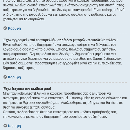
Πρώτον, βεβαιωθείτε ότι το όνομα μέλους και ο κωδικός πρόσβασής σας είναι
σωστά. Αν είναι σωστά, επικοινωνήστε με κάποιον διαχειριστή του συστήματος
συζητήσεων για να βεβαιωθείτε ότι δεν έχετε απαγορευθεί. Είναι επίσης πιθανό
ο ιδιοκτήτης της ιστοσελίδας να έχει κάποιο σφάλμα στις ρυθμίσεις και να
χρειάζεται να το διορθώσει.
Κορυφή
Έχω εγγραφεί κατά το παρελθόν αλλά δεν μπορώ να συνδεθώ πλέον!
Είναι πιθανό κάποιος διαχειριστής να απενεργοποίησε ή να διέγραψε τον
λογαριασμό σας για κάποιο λόγο. Επίσης, πολλά συστήματα συζητήσεων
απομακρύνουν μέλη περιοδικά που δεν έχουν δημοσιεύσει μηνύματα για
μεγάλο χρονικό διάστημα για να μειώσουν το μέγεθος της βάσης δεδομένων.
Εάν αυτό συμβαίνει, προσπαθήστε να εγγραφείτε ξανά και να εμπλακείτε στις
δημόσιες συζητήσεις.
Κορυφή
Έχω ξεχάσει τον κωδικό μου!
Μην πανικοβάλλεστε! Αν και ο κωδικός πρόσβασής σας δεν μπορεί να
ανακτηθεί, μπορεί εύκολα να επαναφερθεί. Επισκεφθείτε τη σελίδα σύνδεσης και
πατήστε στο
Ξέχασα τον κωδικό μου
. Ακολουθήστε τις οδηγίες και θα είστε σε
θέση να συνδεθείτε πάλι σύντομα.
Ωστόσο, αν δεν είστε σε θέση να επαναφέρετε τον κωδικό πρόσβασής σας,
επικοινωνήστε με κάποιον διαχειριστή του συστήματος συζητήσεων.
Κορυφή