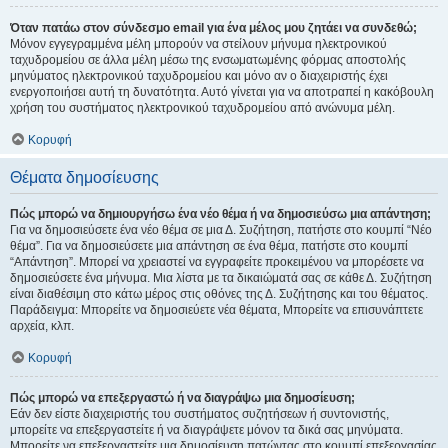
Όταν πατάω στον σύνδεσμο email για ένα μέλος μου ζητάει να συνδεθώ;
Μόνον εγγεγραμμένα μέλη μπορούν να στείλουν μήνυμα ηλεκτρονικού
ταχυδρομείου σε άλλα μέλη μέσω της ενσωματωμένης φόρμας αποστολής
μηνύματος ηλεκτρονικού ταχυδρομείου και μόνο αν ο διαχειριστής έχει
ενεργοποιήσει αυτή τη δυνατότητα. Αυτό γίνεται για να αποτραπεί η κακόβουλη
χρήση του συστήματος ηλεκτρονικού ταχυδρομείου από ανώνυμα μέλη.
Κορυφή
Θέματα δημοσίευσης
Πώς μπορώ να δημιουργήσω ένα νέο θέμα ή να δημοσιεύσω μια απάντηση;
Για να δημοσιεύσετε ένα νέο θέμα σε μια Δ. Συζήτηση, πατήστε στο κουμπί “Νέο
θέμα”. Για να δημοσιεύσετε μια απάντηση σε ένα θέμα, πατήστε στο κουμπί
“Απάντηση”. Μπορεί να χρειαστεί να εγγραφείτε προκειμένου να μπορέσετε να
δημοσιεύσετε ένα μήνυμα. Μια λίστα με τα δικαιώματά σας σε κάθε Δ. Συζήτηση
είναι διαθέσιμη στο κάτω μέρος στις οθόνες της Δ. Συζήτησης και του θέματος.
Παράδειγμα: Μπορείτε να δημοσιεύετε νέα θέματα, Μπορείτε να επισυνάπτετε
αρχεία, κλπ.
Κορυφή
Πώς μπορώ να επεξεργαστώ ή να διαγράψω μια δημοσίευση;
Εάν δεν είστε διαχειριστής του συστήματος συζητήσεων ή συντονιστής,
μπορείτε να επεξεργαστείτε ή να διαγράψετε μόνον τα δικά σας μηνύματα.
Μπορείτε να επεξεργαστείτε μια δημοσίευση πατώντας στο κουμπί επεξεργασίας