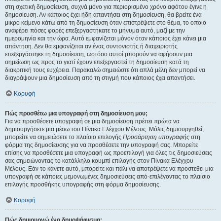
στη σχετική δημοσίευση, συχνά μόνο για περιορισμένο χρόνο αφότου έγινε η
δημοσίευση. Αν κάποιος έχει ήδη απαντήσει στη δημοσίευση, θα βρείτε ένα
μικρό κείμενο κάτω από τη δημοσίευση όταν επιστρέψετε στο θέμα, το οποίο
αναφέρει πόσες φορές επεξεργαστήκατε το μήνυμα αυτό, μαζί με την
ημερομηνία και την ώρα. Αυτό εμφανίζεται μόνον όταν κάποιος έχει κάνει μια
απάντηση. Δεν θα εμφανίζεται αν ένας συντονιστής ή διαχειριστής
επεξεργάστηκε τη δημοσίευση, ωστόσο αυτοί μπορούν να αφήσουν μια
σημείωση ως προς το γιατί έχουν επεξεργαστεί τη δημοσίευση κατά τη
διακριτική τους ευχέρεια. Παρακαλώ σημειώστε ότι απλά μέλη δεν μπορεί να
διαγράψουν μια δημοσίευση από τη στιγμή που κάποιος έχει απαντήσει.
Κορυφή
Πώς προσθέτω μια υπογραφή στη δημοσίευση μου;
Για να προσθέσετε υπογραφή σε μια δημοσίευση πρέπει πρώτα να
δημιουργήσετε μια μέσω του Πίνακα Ελέγχου Μέλους. Μόλις δημιουργηθεί,
μπορείτε να σημειώσετε το πλαίσιο επιλογής
Προσάρτηση υπογραφής
στη
φόρμα της δημοσίευσης για να προσθέσετε την υπογραφή σας. Μπορείτε
επίσης να προσθέσετε μια υπογραφή ως προεπιλογή για όλες τις δημοσιεύσεις
σας σημειώνοντας το κατάλληλο κουμπί επιλογής στον Πίνακα Ελέγχου
Μέλους. Εάν το κάνετε αυτό, μπορείτε και πάλι να αποτρέψετε να προστεθεί μια
υπογραφή σε κάποιες μεμονωμένες δημοσιεύσεις από-επιλέγοντας το πλαίσιο
επιλογής προσθήκης υπογραφής στη φόρμα δημοσίευσης.
Κορυφή
Πώς δημιουργώ ένα δημοψήφισμα;