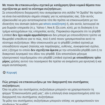
Με ποιον θα επικοινωνήσω σχετικά με κατάχρηση ή/και νομικά θέματα που
σχετίζονται με αυτό το σύστημα συζητήσεων;
Σε οποιονδήποτε διαχειριστή που αναγράφεται στη σελίδα “Η Ομάδα” θα πρέπει
να είναι ένα κατάλληλο σημείο επαφής για τις καταγγελίες σας. Εάν αυτός
εξακολουθεί να μην ανταποκρίνεται τότε θα πρέπει να επικοινωνήσετε με τον
ιδιοκτήτη του domain (κάντε μια
whois αναζήτηση
) ή, εάν αυτός λειτουργεί σε
μια δωρεάν υπηρεσία (π.χ. Yahoo !, free.fr, f2s.com, κλπ), με τη διοίκηση ή το
τμήμα καταχρήσεων της υπηρεσίας αυτής. Παρακαλώ σημειώστε ότι το phpBB
Limited
δεν έχει καμία αρμοδιότητα
και δεν μπορεί με οποιονδήποτε τρόπο να
θεωρηθεί υπεύθυνο για το πώς, πού ή από ποιον χρησιμοποιείται αυτό το
σύστημα συζητήσεων. Μην επικοινωνείτε με το phpBB Limited σχετικά με
οποιαδήποτε νομικό (παύσης και παράλειψης, ευθύνης, συκοφαντικό σχόλιο,
κλπ.) ζήτημα το οποίο
δεν σχετίζεται άμεσα
με την ιστοσελίδα phpBB.com ή το
διακριτικό λογισμικό του ιδίου του phpBB. Εάν αποστείλετε μήνυμα
ηλεκτρονικού ταχυδρομείου στο phpBB Limited σχετικά
με οποιοδήποτε τρίτο
μέρος
χρήσης αυτού του λογισμικού θα πρέπει να αναμένετε μια αρνητική ή και
καμία ανταπόκριση.
Κορυφή
Πώς μπορώ να επικοινωνήσω με τον διαχειριστή του συστήματος
συζητήσεων;
Όλα τα μέλη του συστήματος συζητήσεων μπορούν να χρησιμοποιούν τη
φόρμα “Επικοινωνήστε μαζί μας”, εάν η επιλογή είναι ενεργοποιημένη από τον
διαχειριστή του συστήματος συζητήσεων.
Τα μέλη του συστήματος συζητήσεων μπορούν επίσης να χρησιμοποιούν τον
σύνδεσμο “Η ομάδα”.