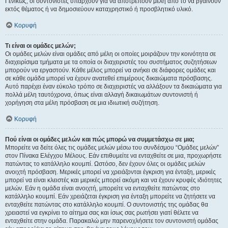
Γενικώς, οι συντονιστές υπάρχουν για να αποτρέπουν μέλη από το να βγαίνουν
εκτός θέματος ή να δημοσιεύουν καταχρηστικό ή προσβλητικό υλικό.
Κορυφή
Τι είναι οι ομάδες μελών;
Οι ομάδες μελών είναι ομάδες από μέλη οι οποίες μοιράζουν την κοινότητα σε
διαχειρίσιμα τμήματα με τα οποία οι διαχειριστές του συστήματος συζητήσεων
μπορούν να εργαστούν. Κάθε μέλος μπορεί να ανήκει σε διάφορες ομάδες και
σε κάθε ομάδα μπορεί να έχουν ανατεθεί επιμέρους δικαιώματα πρόσβασης.
Αυτό παρέχει έναν εύκολο τρόπο σε διαχειριστές να αλλάξουν τα δικαιώματα για
πολλά μέλη ταυτόχρονα, όπως είναι αλλαγή δικαιωμάτων συντονιστή ή
χορήγηση στα μέλη πρόσβαση σε μια ιδιωτική συζήτηση.
Κορυφή
Πού είναι οι ομάδες μελών και πώς μπορώ να συμμετάσχω σε μια;
Μπορείτε να δείτε όλες τις ομάδες μελών μέσω του συνδέσμου “Ομάδες μελών”
στον Πίνακα Ελέγχου Μέλους. Εάν επιθυμείτε να ενταχθείτε σε μια, προχωρήστε
πατώντας το κατάλληλο κουμπί. Ωστόσο, δεν έχουν όλες οι ομάδες μελών
ανοιχτή πρόσβαση. Μερικές μπορεί να χρειάζονται έγκριση για ένταξη, μερικές
μπορεί να είναι κλειστές και μερικές μπορεί ακόμη και να έχουν κρυφές ιδιότητες
μελών. Εάν η ομάδα είναι ανοιχτή, μπορείτε να ενταχθείτε πατώντας στο
κατάλληλο κουμπί. Εάν χρειάζεται έγκριση για ένταξη μπορείτε να ζητήσετε να
ενταχθείτε πατώντας στο κατάλληλο κουμπί. Ο συντονιστής της ομάδας θα
χρειαστεί να εγκρίνει το αίτημα σας και ίσως σας ρωτήσει γιατί θέλετε να
ενταχθείτε στην ομάδα. Παρακαλώ μην παρενοχλήσετε τον συντονιστή ομάδας