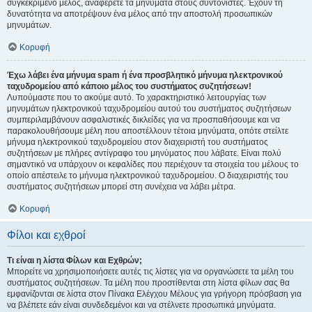
συγκεκριμένο μέλος, αναφέρετε τα μηνύματα στους συντονιστές. Έχουν τη
δυνατότητα να αποτρέψουν ένα μέλος από την αποστολή προσωπικών
μηνυμάτων.
Κορυφή
Έχω λάβει ένα μήνυμα spam ή ένα προσβλητικό μήνυμα ηλεκτρονικού
ταχυδρομείου από κάποιο μέλος του συστήματος συζητήσεων!
Λυπούμαστε που το ακούμε αυτό. Το χαρακτηριστικό λειτουργίας των
μηνυμάτων ηλεκτρονικού ταχυδρομείου αυτού του συστήματος συζητήσεων
συμπεριλαμβάνουν ασφαλιστικές δικλείδες για να προσπαθήσουμε και να
παρακολουθήσουμε μέλη που αποστέλλουν τέτοια μηνύματα, οπότε στείλτε
μήνυμα ηλεκτρονικού ταχυδρομείου στον διαχειριστή του συστήματος
συζητήσεων με πλήρες αντίγραφο του μηνύματος που λάβατε. Είναι πολύ
σημαντικό να υπάρχουν οι κεφαλίδες που περιέχουν τα στοιχεία του μέλους το
οποίο απέστειλε το μήνυμα ηλεκτρονικού ταχυδρομείου. Ο διαχειριστής του
συστήματος συζητήσεων μπορεί στη συνέχεια να λάβει μέτρα.
Κορυφή
Φίλοι και εχθροί
Τι είναι η λίστα Φίλων και Εχθρών;
Μπορείτε να χρησιμοποιήσετε αυτές τις λίστες για να οργανώσετε τα μέλη του
συστήματος συζητήσεων. Τα μέλη που προστίθενται στη λίστα φίλων σας θα
εμφανίζονται σε λίστα στον Πίνακα Ελέγχου Μέλους για γρήγορη πρόσβαση για
να βλέπετε εάν είναι συνδεδεμένοι και να στέλνετε προσωπικά μηνύματα.