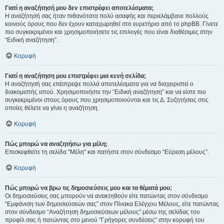
Γιατί η αναζήτησή μου δεν επιστρέφει αποτελέσματα;
Η αναζήτησή σας ήταν πιθανότατα πολύ ασαφής και περιελάμβανε πολλούς
κοινούς όρους που δεν έχουν καταχωρηθεί στο ευρετήριο από το phpBB. Γίνετε
πιο συγκεκριμένοι και χρησιμοποιήσετε τις επιλογές που είναι διαθέσιμες στην
“Ειδική αναζήτηση”.
Κορυφή
Γιατί η αναζήτηση μου επιστρέφει μια κενή σελίδα;
Η αναζήτησή σας επέστρεψε πολλά αποτελέσματα για να διαχειριστεί ο
διακομιστής ιστού. Χρησιμοποιήστε την “Ειδική αναζήτηση” και να είστε πιο
συγκεκριμένοι στους όρους που χρησιμοποιούνται και τις Δ. Συζητήσεις στις
οποίες θέλετε να γίνει η αναζήτηση.
Κορυφή
Πώς μπορώ να αναζητήσω για μέλη;
Επισκεφθείτε τη σελίδα "Μέλη" και πατήστε στον σύνδεσμο “Εύρεση μέλους”.
Κορυφή
Πώς μπορώ να βρω τις δημοσιεύσεις μου και τα θέματά μου;
Οι δημοσιεύσεις σας μπορούν να ανακτηθούν είτε πατώντας στον σύνδεσμο
“Εμφάνιση των δημοσιεύσεών σας” στον Πίνακα Ελέγχου Μέλους, είτε πατώντας
στον σύνδεσμο “Αναζήτηση δημοσιεύσεων μέλους” μέσω της σελίδας του
προφίλ σας ή πατώντας στο μενού “Γρήγορες συνδέσεις” στην κορυφή του