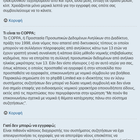
ηλεκτρονικού ταχυδρομείου από και προς άλλα μέλη, ένταξη σε ομάδα μελών,
κλπ. Χρειάζονται μόνο μερικά λεπτά για την εγγραφή σας οπότε σας
συμβουλεύουμε να το κάνετε.
Κορυφή
Τι είναι το COPPA;
Το COPPA, ή Προστασία Προσωπικών Δεδομένων Ανηλίκων στο Διαδίκτυο,
πράξη του 1998, είναι νόμος που απαιτεί από δικτυακούς τόπους οι οποίοι
μπορούν να συλλέγουν πληροφορίες από ανηλίκους κάτω των 13 ετών να
έχουν γραπτή γονική συναίνεση ή κάποια άλλη μέθοδο νομικής επιβεβαίωσης
κηδεμόνα, που να επιτρέπει τη συλλογή προσωπικών δεδομένων από ανήλικο
ηλικίας μικρότερης των 13. Εάν δεν είστε σίγουρος (-η) αν αυτό ισχύει για σας,
όπως κάποιος ο οποίος προσπαθεί να εγγραφεί ή στην ιστοσελίδα που
προσπαθείτε να εγγραφείτε, επικοινωνήστε με νομικό σύμβουλο για βοήθεια.
Παρακαλώ σημειώστε ότι το phpBB Limited και ο ιδιοκτήτης του εν λόγω
συστήματος συζητήσεων δεν μπορεί να δώσει νομική συμβουλή και δεν είναι
ένα σημείο επαφής για ενδοιασμούς νομικού χαρακτήρα οποιουδήποτε είδους,
εκτός από τις περιπτώσεις που περιγράφονται στην ερώτηση “Με ποιόν θα
επικοινωνήσω σχετικά με νομικά ή θέματα κατάχρησης πάνω στο σύστημα
συζητήσεων;”.
Κορυφή
Γιατί δεν μπορώ να εγγραφώ;
Είναι πιθανόν κάποιος διαχειριστής του συστήματος συζητήσεων να έχει
απενεργοποιήσει τις εγγραφές για να αποτρέψει νέους επισκέπτες να