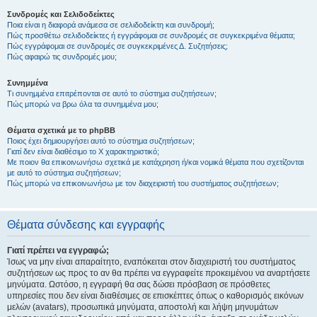
Συνδρομές και Σελιδοδείκτες
Ποια είναι η διαφορά ανάμεσα σε σελιδοδείκτη και συνδρομή;
Πώς προσθέτω σελιδοδείκτες ή εγγράφομαι σε συνδρομές σε συγκεκριμένα θέματα;
Πώς εγγράφομαι σε συνδρομές σε συγκεκριμένες Δ. Συζητήσεις;
Πώς αφαιρώ τις συνδρομές μου;
Συνημμένα
Τι συνημμένα επιτρέπονται σε αυτό το σύστημα συζητήσεων;
Πώς μπορώ να βρω όλα τα συνημμένα μου;
Θέματα σχετικά με το phpBB
Ποιος έχει δημιουργήσει αυτό το σύστημα συζητήσεων;
Γιατί δεν είναι διαθέσιμο το Χ χαρακτηριστικό;
Με ποιον θα επικοινωνήσω σχετικά με κατάχρηση ή/και νομικά θέματα που σχετίζονται
με αυτό το σύστημα συζητήσεων;
Πώς μπορώ να επικοινωνήσω με τον διαχειριστή του συστήματος συζητήσεων;
Θέματα σύνδεσης και εγγραφής
Γιατί πρέπει να εγγραφώ;
Ίσως να μην είναι απαραίτητο, εναπόκειται στον διαχειριστή του συστήματος
συζητήσεων ως προς το αν θα πρέπει να εγγραφείτε προκειμένου να αναρτήσετε
μηνύματα. Ωστόσο, η εγγραφή θα σας δώσει πρόσβαση σε πρόσθετες
υπηρεσίες που δεν είναι διαθέσιμες σε επισκέπτες όπως ο καθορισμός εικόνων
μελών (avatars), προσωπικά μηνύματα, αποστολή και λήψη μηνυμάτων