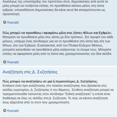
Αναλόγως της υποστήριξης του προτύπου στυλ, δημοσιεύσεις από αυτά τα
μέλη μπορεί να τονίζονται επίσης. Αν προσθέσετε κάποιο μέλος στη λίστα
εχθρών, οποιεσδήποτε δημοσιεύσεις θα κάνει αυτό θα αποκρύπτονται ως
προεπιλογή.
Κορυφή
Πώς μπορώ να προσθέσω / αφαιρέσω μέλη στις λίστες Φίλων και Εχθρών;
Μπορείτε να προσθέσετε μέλη στις λίστες με δύο τρόπους. Στο προφίλ του κάθε
μέλους, υπάρχει ένας σύνδεσμος για να το προσθέσετε στη λίστα σας είτε των
Φίλων, είτε των Εχθρών. Εναλλακτικά, από τον Πίνακα Ελέγχου Μέλους,
μπορείτε κατευθείαν να προσθέσετε μέλη εισάγοντας το όνομα τους. Μπορείτε
επίσης να αφαιρέσετε μέλη από τη λίστα σας χρησιμοποιώντας την ίδια σελίδα.
Κορυφή
Αναζήτηση στις Δ. Συζητήσεις
Πώς μπορώ να αναζητήσω σε μια ή περισσότερες Δ. Συζητήσεις;
Εισάγετε έναν όρο αναζήτησης στο πλαίσιο αναζήτησης που βρίσκεται στις
σελίδες ευρετηρίου, Δ. Συζήτησης ή του θέματος. Σύνθετη αναζήτηση μπορεί να
πραγματοποιηθεί πατώντας στον σύνδεσμο “Ειδική αναζήτηση” η οποία είναι
διαθέσιμη σε όλες τις σελίδες στη Δ. Συζήτηση. Το πώς να κάνετε αναζήτηση
ίσως εξαρτάται από το στυλ που χρησιμοποιείτε.
Κορυφή