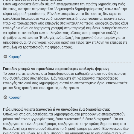
Όταν δημοσιεύετε ένα νέο θέμα ή επεξεργάζεστε την πρώτη δημοσίευση ενός
θέματος, πατήστε στην καρτέλα “Δημιουργία δημοψηφίσματος” κάτω από την
κύρια φόρμα δημοσίευσης. Εάν δεν μπορείτε να το δείτε αυτό, δεν έχετε τα
κατάλληλα δικαιώματα για να δημιουργήσετε δημοψηφίσματα. Εισάγετε έναν
τίτλο και τουλάχιστον δύο επιλογές στα κατάλληλα πεδία, διασφαλίζοντας κάθε
επιλογή να είναι σε ξεχωριστή γραμμή στην περιοχή κειμένου. Μπορείτε επίσης
να ορίσετε τον αριθμό των επιλογών ενός μέλους που μπορεί να επιλέξει
ψηφίζοντας κάτω από “Επιλογές ανά μέλος”, ένα χρονικό όριο ημερών για το
δημοψήφισμα, (0 για χωρίς χρονικό όριο) και τέλος την επιλογή να επιτρέψετε
στα μέλη να τροποποιούν τις ψήφους τους.
Κορυφή
Γιατί δεν μπορώ να προσθέσω περισσότερες επιλογές ψήφων;
Το όριο για τις επιλογές στα δημοψηφίσματα καθορίζεται από τον διαχειριστή
του συστήματος συζητήσεων. Εάν νομίζετε ότι χρειάζονται περισσότερες
επιλογές στο δικό σας δημοψήφισμα από το επιτρεπόμενο όριο, επικοινωνείτε
με τον διαχειριστή του συστήματος συζητήσεων.
Κορυφή
Πώς μπορώ να επεξεργαστώ ή να διαγράψω ένα δημοψήφισμα;
Όπως και στις δημοσιεύσεις, τα δημοψηφίσματα μπορούν να επεξεργαστούν
μόνον από τον συγγραφέα τους, έναν συντονιστή ή έναν διαχειριστή. Για να
επεξεργαστείτε ένα δημοψήφισμα, επεξεργαστείτε την πρώτη δημοσίευση στο
θέμα. Αυτή έχει πάντα συνδεδεμένο το δημοψήφισμα με αυτό. Εάν κανένας δεν
έχει δώσει μια ψήφο, τα μέλη μπορούν να διαγράψουν το δημοψήφισμα ή να