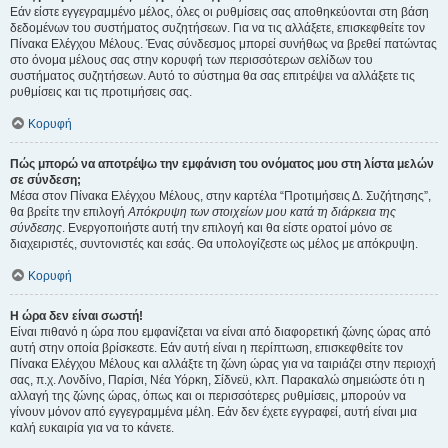
Εάν είστε εγγεγραμμένο μέλος, όλες οι ρυθμίσεις σας αποθηκεύονται στη βάση
δεδομένων του συστήματος συζητήσεων. Για να τις αλλάξετε, επισκεφθείτε τον
Πίνακα Ελέγχου Μέλους. Ένας σύνδεσμος μπορεί συνήθως να βρεθεί πατώντας
στο όνομα μέλους σας στην κορυφή των περισσότερων σελίδων του
συστήματος συζητήσεων. Αυτό το σύστημα θα σας επιτρέψει να αλλάξετε τις
ρυθμίσεις και τις προτιμήσεις σας.
Κορυφή
Πώς μπορώ να αποτρέψω την εμφάνιση του ονόματος μου στη λίστα μελών
σε σύνδεση;
Μέσα στον Πίνακα Ελέγχου Μέλους, στην καρτέλα “Προτιμήσεις Δ. Συζήτησης”,
θα βρείτε την επιλογή
Απόκρυψη των στοιχείων μου κατά τη διάρκεια της
σύνδεσης
. Ενεργοποιήστε αυτή την επιλογή και θα είστε ορατοί μόνο σε
διαχειριστές, συντονιστές και εσάς. Θα υπολογίζεστε ως μέλος με απόκρυψη.
Κορυφή
Η ώρα δεν είναι σωστή!
Είναι πιθανό η ώρα που εμφανίζεται να είναι από διαφορετική ζώνης ώρας από
αυτή στην οποία βρίσκεστε. Εάν αυτή είναι η περίπτωση, επισκεφθείτε τον
Πίνακα Ελέγχου Μέλους και αλλάξτε τη ζώνη ώρας για να ταιριάζει στην περιοχή
σας, π.χ. Λονδίνο, Παρίσι, Νέα Υόρκη, Σίδνεϋ, κλπ. Παρακαλώ σημειώστε ότι η
αλλαγή της ζώνης ώρας, όπως και οι περισσότερες ρυθμίσεις, μπορούν να
γίνουν μόνον από εγγεγραμμένα μέλη. Εάν δεν έχετε εγγραφεί, αυτή είναι μια
καλή ευκαιρία για να το κάνετε.