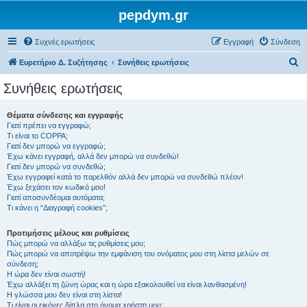
pepdym.gr
Συχνές ερωτήσεις
Εγγραφή
Σύνδεση
Α
Ευρετήριο Δ. Συζήτησης
Συνήθεις ερωτήσεις
ν
Συνήθεις ερωτήσεις
α
ζ
Θέματα σύνδεσης και εγγραφής
Γιατί πρέπει να εγγραφώ;
ή
Τι είναι το COPPA;
τ
Γιατί δεν μπορώ να εγγραφώ;
Έχω κάνει εγγραφή, αλλά δεν μπορώ να συνδεθώ!
η
Γιατί δεν μπορώ να συνδεθώ;
Έχω εγγραφεί κατά το παρελθόν αλλά δεν μπορώ να συνδεθώ πλέον!
σ
Έχω ξεχάσει τον κωδικό μου!
η
Γιατί αποσυνδέομαι αυτόματα;
Τι κάνει η “Διαγραφή cookies”;
Προτιμήσεις μέλους και ρυθμίσεις
Πώς μπορώ να αλλάξω τις ρυθμίσεις μου;
Πώς μπορώ να αποτρέψω την εμφάνιση του ονόματος μου στη λίστα μελών σε
σύνδεση;
Η ώρα δεν είναι σωστή!
Έχω αλλάξει τη ζώνη ώρας και η ώρα εξακολουθεί να είναι λανθασμένη!
Η γλώσσα μου δεν είναι στη λίστα!
Τι είναι οι εικόνες δίπλα στο όνομα χρήστη μου;