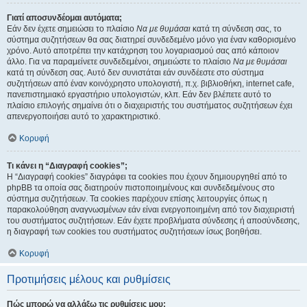
Γιατί αποσυνδέομαι αυτόματα;
Εάν δεν έχετε σημειώσει το πλαίσιο
Να με θυμάσαι
κατά τη σύνδεση σας, το
σύστημα συζητήσεων θα σας διατηρεί συνδεδεμένο μόνο για έναν καθορισμένο
χρόνο. Αυτό αποτρέπει την κατάχρηση του λογαριασμού σας από κάποιον
άλλο. Για να παραμείνετε συνδεδεμένοι, σημειώστε το πλαίσιο
Να με θυμάσαι
κατά τη σύνδεση σας. Αυτό δεν συνιστάται εάν συνδέεστε στο σύστημα
συζητήσεων από έναν κοινόχρηστο υπολογιστή, π.χ. βιβλιοθήκη, internet cafe,
πανεπιστημιακό εργαστήριο υπολογιστών, κλπ. Εάν δεν βλέπετε αυτό το
πλαίσιο επιλογής σημαίνει ότι ο διαχειριστής του συστήματος συζητήσεων έχει
απενεργοποιήσει αυτό το χαρακτηριστικό.
Κορυφή
Τι κάνει η “Διαγραφή cookies”;
Η “Διαγραφή cookies” διαγράφει τα cookies που έχουν δημιουργηθεί από το
phpBB τα οποία σας διατηρούν πιστοποιημένους και συνδεδεμένους στο
σύστημα συζητήσεων. Τα cookies παρέχουν επίσης λειτουργίες όπως η
παρακολούθηση αναγνωσμένων εάν είναι ενεργοποιημένη από τον διαχειριστή
του συστήματος συζητήσεων. Εάν έχετε προβλήματα σύνδεσης ή αποσύνδεσης,
η διαγραφή των cookies του συστήματος συζητήσεων ίσως βοηθήσει.
Κορυφή
Προτιμήσεις μέλους και ρυθμίσεις
Πώς μπορώ να αλλάξω τις ρυθμίσεις μου;