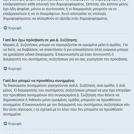
επεξεργαστούν κάθε επιλογή του δημοψηφίσματος. Ωστόσο, εάν κάποιο μέλος
έχει ήδη ψηφίσει, μόνον οι συντονιστές ή οι διαχειριστές μπορούν να το
επεξεργαστούν ή να το διαγράψουν. Αυτό αποτρέπει τις επιλογές
δημοψηφίσματος να αλλαχθούν εν εξελίξει ενός δημοψηφίσματος.
Κορυφή
Γιατί δεν έχω πρόσβαση σε μια Δ. Συζήτηση;
Μερικές Δ. Συζητήσεις μπορεί να περιορίζονται σε ορισμένα μέλη ή ομάδες. Για
να δείτε, να διαβάσετε, να απαντήσετε ή για οποιαδήποτε άλλη ενέργεια μπορεί
να χρειάζεστε ειδικά δικαιώματα. Επικοινωνήστε με έναν συντονιστή ή
διαχειριστή του συστήματος συζητήσεων για να σας χορηγήσει την πρόσβαση.
Κορυφή
Γιατί δεν μπορώ να προσθέσω συνημμένα;
Τα δικαιώματα συνημμένου χορηγούνται ανά Δ. Συζήτηση, ανά ομάδα, ή ανά
μέλος. Ο διαχειριστής του συστήματος συζητήσεων μπορεί να μην έχει επιτρέψει
την προσθήκη συνημμένων στη συγκεκριμένη Δ. Συζήτηση που θέλετε να
δημοσιεύσετε ή πιθανόν μόνο ορισμένες ομάδες μπορούν να προσθέτουν
συνημμένα. Επικοινωνήστε με τον διαχειριστή του συστήματος συζητήσεων εάν
δεν είστε σίγουρος (-η) σχετικά με το λόγο που δεν μπορείτε να προσθέσετε
συνημμένα.
Κορυφή