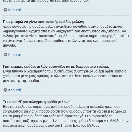
εάν απορρίψει το αίτημα σας, θα έχει τους λόγους του.
Κορυφή
Πώς μπορώ να γίνω συντονιστής ομάδας μελών;
Ένας συντονιστής ομάδας μελών ανατίθεται συνήθως όταν οι ομάδες μελών
δημιουργούνται αρχικά από έναν διαχειριστή του συστήματος συζητήσεων. Αν
ενδιαφέρεστε να γίνετε συντονιστής ομάδας, το πρώτο σημείο επαφής θα πρέπει
να είναι ένας διαχειριστής. Προσπαθήστε στέλνοντάς του ένα προσωπικό
μήνυμα.
Κορυφή
Γιατί μερικές ομάδες μελών εμφανίζονται με διαφορετικό χρώμα;
Είναι πιθανό ο διαχειριστής του συστήματος συζητήσεων να έχει ορίσει κάποιο
χρώμα στα μέλη μιας ομάδας μελών ώστε να είναι εύκολο να εντοπιστούν τα
μέλη αυτής της ομάδας.
Κορυφή
Τι είναι η “Προεπιλεγμένη ομάδα μελών”;
Εάν είστε μέλος σε παραπάνω από μια ομάδα μελών, η προεπιλεγμένη σας
χρησιμοποιείται για να προσδιορίσει ποια ομάδα θα πρέπει να δείξει το χρώμα
και το βαθμό της ομάδας για εσάς από προεπιλογή. Ο διαχειριστής του
συστήματος συζητήσεων μπορεί να σας παραχωρήσει δικαίωμα να αλλάξετε την
προεπιλεγμένη ομάδα σας μέσω του Πίνακα Ελέγχου Μέλους.