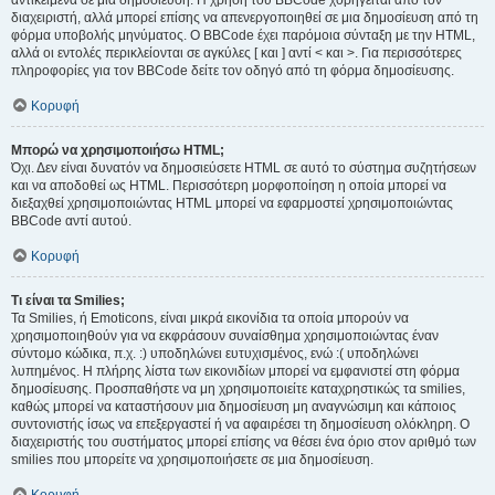
αντικείμενα σε μια δημοσίευση. Η χρήση του BBCode χορηγείται από τον
διαχειριστή, αλλά μπορεί επίσης να απενεργοποιηθεί σε μια δημοσίευση από τη
φόρμα υποβολής μηνύματος. Ο BBCode έχει παρόμοια σύνταξη με την HTML,
αλλά οι εντολές περικλείονται σε αγκύλες [ και ] αντί < και >. Για περισσότερες
πληροφορίες για τον BBCode δείτε τον οδηγό από τη φόρμα δημοσίευσης.
Κορυφή
Μπορώ να χρησιμοποιήσω HTML;
Όχι. Δεν είναι δυνατόν να δημοσιεύσετε HTML σε αυτό το σύστημα συζητήσεων
και να αποδοθεί ως HTML. Περισσότερη μορφοποίηση η οποία μπορεί να
διεξαχθεί χρησιμοποιώντας HTML μπορεί να εφαρμοστεί χρησιμοποιώντας
BBCode αντί αυτού.
Κορυφή
Τι είναι τα Smilies;
Τα Smilies, ή Emoticons, είναι μικρά εικονίδια τα οποία μπορούν να
χρησιμοποιηθούν για να εκφράσουν συναίσθημα χρησιμοποιώντας έναν
σύντομο κώδικα, π.χ. :) υποδηλώνει ευτυχισμένος, ενώ :( υποδηλώνει
λυπημένος. Η πλήρης λίστα των εικονιδίων μπορεί να εμφανιστεί στη φόρμα
δημοσίευσης. Προσπαθήστε να μη χρησιμοποιείτε καταχρηστικώς τα smilies,
καθώς μπορεί να καταστήσουν μια δημοσίευση μη αναγνώσιμη και κάποιος
συντονιστής ίσως να επεξεργαστεί ή να αφαιρέσει τη δημοσίευση ολόκληρη. Ο
διαχειριστής του συστήματος μπορεί επίσης να θέσει ένα όριο στον αριθμό των
smilies που μπορείτε να χρησιμοποιήσετε σε μια δημοσίευση.