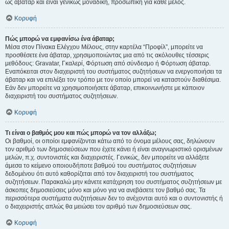
ως άβαταρ και είναι γενικώς μοναδική, προσωπική για κάθε μέλος.
Κορυφή
Πώς μπορώ να εμφανίσω ένα άβαταρ;
Μέσα στον Πίνακα Ελέγχου Μέλους, στην καρτέλα “Προφίλ”, μπορείτε να
προσθέσετε ένα άβαταρ, χρησιμοποιώντας μια από τις ακόλουθες τέσσερις
μεθόδους: Gravatar, Γκαλερί, Φόρτωση από σύνδεσμο ή Φόρτωση άβαταρ.
Εναπόκειται στον διαχειριστή του συστήματος συζητήσεων να ενεργοποιήσει τα
άβαταρ και να επιλέξει τον τρόπο με τον οποίο μπορεί να καταστούν διαθέσιμα.
Εάν δεν μπορείτε να χρησιμοποιήσετε άβαταρ, επικοινωνήστε με κάποιον
διαχειριστή του συστήματος συζητήσεων.
Κορυφή
Τι είναι ο βαθμός μου και πώς μπορώ να τον αλλάξω;
Οι βαθμοί, οι οποίοι εμφανίζονται κάτω από το όνομα μέλους σας, δηλώνουν
τον αριθμό των δημοσιεύσεων που έχετε κάνει ή είναι αναγνωριστικό ορισμένων
μελών, π.χ. συντονιστές και διαχειριστές. Γενικώς, δεν μπορείτε να αλλάξετε
άμεσα το κείμενο οποιουδήποτε βαθμού του συστήματος συζητήσεων
δεδομένου ότι αυτό καθορίζεται από τον διαχειριστή του συστήματος
συζητήσεων. Παρακαλώ μην κάνετε κατάχρηση του συστήματος συζητήσεων με
άσκοπες δημοσιεύσεις μόνο και μόνο για να ανεβάσετε τον βαθμό σας. Τα
περισσότερα συστήματα συζητήσεων δεν το ανέχονται αυτό και ο συντονιστής ή
ο διαχειριστής απλώς θα μειώσει τον αριθμό των δημοσιεύσεων σας.
Κορυφή