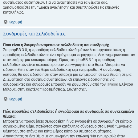
συστήματος συζητήσεων. Για να αναζητήσετε για τα θέματα σας,
χρησιμοποιείστε την “Ειδική αναζήτηση” και συμπληρώστε τις επιλογές
καταλλήλως.
Κορυφή
Συνδρομές και Σελιδοδείκτες
Ποια είναι η διαφορά ανάμεσα σε σελιδοδείκτη και συνδρομή;
Στο phpBB 3.0, η προσθήκη σελιδοδεικτών θεμάτων λειτουργούσε όπως η
προσθήκη σελιδοδεικτών σε ένα πρόγραμμα περιήγησης. Δεν ενημερωνόσασταν
όταν υπήρχε μια επικαιροποίηση. Όμως στο phpBB 3.1 η προσθήκη
σελιδοδεικτών είναι περισσότερο σαν να εγγραφείτε στο θέμα. Μπορείτε να
ειδοποιηθείτε όταν ένα θέμα σελιδοδείκτη έχει ενημερωθεί. Η συνδρομή,
ωστόσο, θα σας ειδοποιήσει όταν υπάρχει μια ενημέρωση σε ένα θέμα ή σε μια
Δ. Συζήτηση στο σύστημα συζητήσεων. Οι επιλογές ειδοποίησης για
σελιδοδείκτες και συνδρομές μπορούν να ρυθμιστούν από τον Πίνακα Ελέγχου
Μέλους, στην καρτέλα “Προτιμήσεις Δ. Συζήτησης”.
Κορυφή
Πώς προσθέτω σελιδοδείκτες ή εγγράφομαι σε συνδρομές σε συγκεκριμένα
θέματα;
Μπορείτε να προσθέσετε σελιδοδείκτη ή να εγγραφείτε σε συνδρομή σε κάποιο
συγκεκριμένο θέμα, πατώντας στον κατάλληλο σύνδεσμο στο μενού "Εργαλεία
θέματος", στο επάνω και κάτω μέρος κάποιου θέματος συζήτησης.
Απαντώντας σε ένα θέμα με σημειωμένη την επιλογή “Να ενημερωθώ όταν