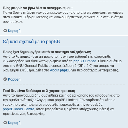
Πώς μπορώ να βρω όλα τα συνημμένα μου;
Για να βρείτε τη λίστα των συνημμένων σας τα οποία έχετε φορτώσει, πηγαίνετε
στον Πίνακα Ελέγχου Μέλους και ακολουθήστε τους συνδέσμους στην ενότητα
συνημμένων.
Κορυφή
Θέματα σχετικά με το phpBB
Ποιος έχει δημιουργήσει αυτό το σύστημα συζητήσεων;
Αυτό το λογισμικό (στη μη τροποποιημένη του έκδοση) έχει υλοποιηθεί,
κυκλοφορήσει και είναι κατοχυρωμένο από το
phpBB Limited
. Είναι διαθέσιμο
υπό την GNU General Public License, έκδοση 2 (GPL-2.0) και μπορεί να
διανεμηθεί ελεύθερα. Δείτε στο
About phpBB
για περισσότερες λεπτομέρειες.
Κορυφή
Γιατί δεν είναι διαθέσιμο το Χ χαρακτηριστικό;
Αυτό το πρόγραμμα δημιουργήθηκε και η άδεια χρήσης του αποδόθηκε από
την ομάδα ανάπτυξης λογισμικού phpBB Limited. Εάν νομίζετε ότι κάποιο
χαρακτηριστικό πρέπει να προστεθεί, επισκεφθείτε την ιστοσελίδα
phpBB Ideas Centre
, όπου μπορείτε να ψηφίσετε υπάρχουσες ιδέες ή να
προτείνετε νέες λειτουργίες.
Κορυφή