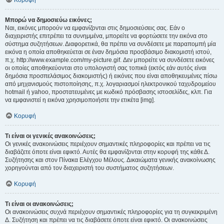
Κορυφή
Μπορώ να δημοσιεύω εικόνες;
Ναι, εικόνες μπορούν να εμφανίζονται στις δημοσιεύσεις σας. Εάν ο
διαχειριστής επιτρέπει τα συνημμένα, μπορείτε να φορτώσετε την εικόνα στο
σύστημα συζητήσεων. Διαφορετικά, θα πρέπει να συνδέσετε με παραπομπή μία
εικόνα η οποία αποθηκεύεται σε έναν δημόσια προσβάσιμο διακομιστή ιστού,
π.χ. http://www.example.com/my-picture.gif. Δεν μπορείτε να συνδέσετε εικόνες
οι οποίες αποθηκεύονται στο υπολογιστή σας τοπικά (εκτός εάν αυτός είναι
δημόσια προσπελάσιμος διακομιστής) ή εικόνες που είναι αποθηκευμένες πίσω
από μηχανισμούς πιστοποίησης, π.χ. λογαριασμοί ηλεκτρονικού ταχυδρομείου
hotmail ή yahoo, προστατευμένες με κωδικό πρόσβασης ιστοσελίδες, κλπ. Για
να εμφανιστεί η εικόνα χρησιμοποιήστε την ετικέτα [img].
Κορυφή
Τι είναι οι γενικές ανακοινώσεις;
Οι γενικές ανακοινώσεις περιέχουν σημαντικές πληροφορίες και πρέπει να τις
διαβάζετε όποτε είναι εφικτό. Αυτές θα εμφανίζονται στην κορυφή της κάθε Δ.
Συζήτησης και στον Πίνακα Ελέγχου Μέλους. Δικαιώματα γενικής ανακοίνωσης
χορηγούνται από τον διαχειριστή του συστήματος συζητήσεων.
Κορυφή
Τι είναι οι ανακοινώσεις;
Οι ανακοινώσεις συχνά περιέχουν σημαντικές πληροφορίες για τη συγκεκριμένη
Δ. Συζήτηση και πρέπει να τις διαβάσετε όποτε είναι εφικτό. Οι ανακοινώσεις