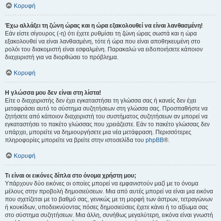
Κορυφή
Έχω αλλάξει τη ζώνη ώρας και η ώρα εξακολουθεί να είναι λανθασμένη!
Εάν είστε σίγουρος (-η) ότι έχετε ρυθμίσει τη ζώνη ώρας σωστά και η ώρα
εξακολουθεί να είναι λανθασμένη, τότε ή ώρα που είναι αποθηκευμένη στο
ρολόι του διακομιστή είναι εσφαλμένη. Παρακαλώ να ειδοποιήσετε κάποιον
διαχειριστή για να διορθώσει το πρόβλημα.
Κορυφή
Η γλώσσα μου δεν είναι στη λίστα!
Είτε ο διαχειριστής δεν έχει εγκαταστήσει τη γλώσσα σας ή κανείς δεν έχει
μεταφράσει αυτό το σύστημα συζητήσεων στη γλώσσα σας. Προσπαθήστε να
ζητήσετε από κάποιον διαχειριστή του συστήματος συζητήσεων αν μπορεί να
εγκαταστήσει το πακέτο γλώσσας που χρειάζεστε. Εάν το πακέτο γλώσσας δεν
υπάρχει, μπορείτε να δημιουργήσετε μια νέα μετάφραση. Περισσότερες
πληροφορίες μπορείτε να βρείτε στην ιστοσελίδα του
phpBB
®.
Κορυφή
Τι είναι οι εικόνες δίπλα στο όνομα χρήστη μου;
Υπάρχουν δύο εικόνες οι οποίες μπορεί να εμφανιστούν μαζί με το όνομα
μέλους στην προβολή δημοσιεύσεων. Μια από αυτές μπορεί να είναι μια εικόνα
που σχετίζεται με το βαθμό σας, γενικώς με τη μορφή των άστρων, τετραγώνων
ή κουκίδων, υποδεικνύοντας πόσες δημοσιεύσεις έχετε κάνει ή το αξίωμα σας
στο σύστημα συζητήσεων. Μια άλλη, συνήθως μεγαλύτερη, εικόνα είναι γνωστή