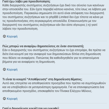
Γιατί έχω λάβει μια προειδοποίηση;
Κάθε διαχειριστής συστήματος συζητήσεων έχει δικό του σύνολο των κανόνων
στην ιστοσελίδα του. Εάν έχετε παραβεί κάποιο κανόνα, τότε ίσως να λάβατε μια
προειδοποίηση. Παρακαλώ σημειώστε ότι αυτό είναι απόφαση του διαχειριστή
του συστήματος συζητήσεων και το phpBB Limited δεν έχει τίποτα να κάνει με
τις προειδοποιήσεις στη συγκεκριμένη ιστοσελίδα. Επικοινωνήστε με τον
διαχειριστή του συστήματος συζητήσεων εάν δεν είστε σίγουρος (-η) γιατί
λάβατε την προειδοποίηση.
Κορυφή
Πώς μπορώ να αναφέρω δημοσιεύσεις σε έναν συντονιστή;
Εάν ο διαχειριστής του συστήματος συζητήσεων το έχει επιτρέψει, θα πρέπει να
δείτε ένα κουμπί για την αναφορά των δημοσιεύσεων δίπλα στη δημοσίευση
που θέλετε να αναφέρετε. Πατώντας θα καθοδηγηθείτε για τα απαιτούμενα
βήματα για να αναφέρετε τη δημοσίευση.
Κορυφή
Τι είναι το κουμπί “Αποθήκευση” στη δημοσίευση θέματος;
Αυτό σας επιτρέπει να αποθηκεύσετε προσχέδια που πρέπει να συμπληρωθούν
και να υποβληθούν σε μεταγενέστερη ημερομηνία. Για να επαναφορτώσετε ένα
αποθηκευμένο προσχέδιο, επισκεφθείτε τον Πίνακα Ελέγχου Μέλους.
Κορυφή
Γιατί η δημοσίευση χρειάζεται να εγκριθεί;