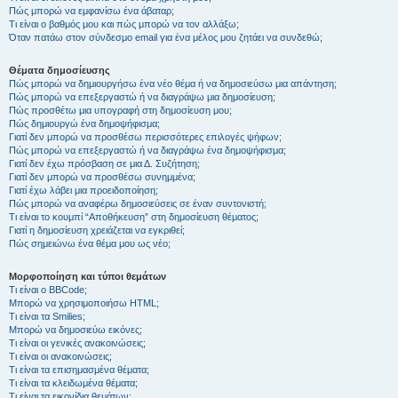
Πώς μπορώ να εμφανίσω ένα άβαταρ;
Τι είναι ο βαθμός μου και πώς μπορώ να τον αλλάξω;
Όταν πατάω στον σύνδεσμο email για ένα μέλος μου ζητάει να συνδεθώ;
Θέματα δημοσίευσης
Πώς μπορώ να δημιουργήσω ένα νέο θέμα ή να δημοσιεύσω μια απάντηση;
Πώς μπορώ να επεξεργαστώ ή να διαγράψω μια δημοσίευση;
Πώς προσθέτω μια υπογραφή στη δημοσίευση μου;
Πώς δημιουργώ ένα δημοψήφισμα;
Γιατί δεν μπορώ να προσθέσω περισσότερες επιλογές ψήφων;
Πώς μπορώ να επεξεργαστώ ή να διαγράψω ένα δημοψήφισμα;
Γιατί δεν έχω πρόσβαση σε μια Δ. Συζήτηση;
Γιατί δεν μπορώ να προσθέσω συνημμένα;
Γιατί έχω λάβει μια προειδοποίηση;
Πώς μπορώ να αναφέρω δημοσιεύσεις σε έναν συντονιστή;
Τι είναι το κουμπί “Αποθήκευση” στη δημοσίευση θέματος;
Γιατί η δημοσίευση χρειάζεται να εγκριθεί;
Πώς σημειώνω ένα θέμα μου ως νέο;
Μορφοποίηση και τύποι θεμάτων
Τι είναι ο BBCode;
Μπορώ να χρησιμοποιήσω HTML;
Τι είναι τα Smilies;
Μπορώ να δημοσιεύω εικόνες;
Τι είναι οι γενικές ανακοινώσεις;
Τι είναι οι ανακοινώσεις;
Τι είναι τα επισημασμένα θέματα;
Τι είναι τα κλειδωμένα θέματα;
Τι είναι τα εικονίδια θεμάτων;