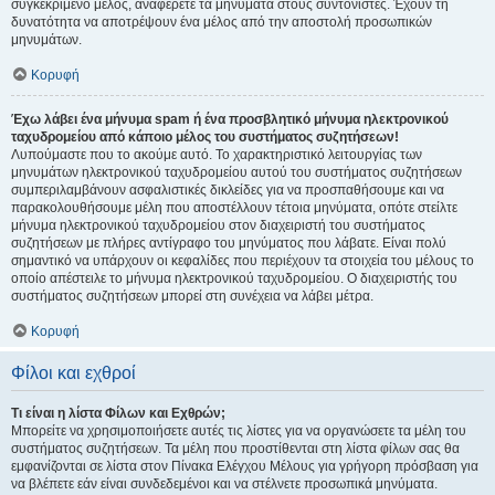
συγκεκριμένο μέλος, αναφέρετε τα μηνύματα στους συντονιστές. Έχουν τη
δυνατότητα να αποτρέψουν ένα μέλος από την αποστολή προσωπικών
μηνυμάτων.
Κορυφή
Έχω λάβει ένα μήνυμα spam ή ένα προσβλητικό μήνυμα ηλεκτρονικού
ταχυδρομείου από κάποιο μέλος του συστήματος συζητήσεων!
Λυπούμαστε που το ακούμε αυτό. Το χαρακτηριστικό λειτουργίας των
μηνυμάτων ηλεκτρονικού ταχυδρομείου αυτού του συστήματος συζητήσεων
συμπεριλαμβάνουν ασφαλιστικές δικλείδες για να προσπαθήσουμε και να
παρακολουθήσουμε μέλη που αποστέλλουν τέτοια μηνύματα, οπότε στείλτε
μήνυμα ηλεκτρονικού ταχυδρομείου στον διαχειριστή του συστήματος
συζητήσεων με πλήρες αντίγραφο του μηνύματος που λάβατε. Είναι πολύ
σημαντικό να υπάρχουν οι κεφαλίδες που περιέχουν τα στοιχεία του μέλους το
οποίο απέστειλε το μήνυμα ηλεκτρονικού ταχυδρομείου. Ο διαχειριστής του
συστήματος συζητήσεων μπορεί στη συνέχεια να λάβει μέτρα.
Κορυφή
Φίλοι και εχθροί
Τι είναι η λίστα Φίλων και Εχθρών;
Μπορείτε να χρησιμοποιήσετε αυτές τις λίστες για να οργανώσετε τα μέλη του
συστήματος συζητήσεων. Τα μέλη που προστίθενται στη λίστα φίλων σας θα
εμφανίζονται σε λίστα στον Πίνακα Ελέγχου Μέλους για γρήγορη πρόσβαση για
να βλέπετε εάν είναι συνδεδεμένοι και να στέλνετε προσωπικά μηνύματα.