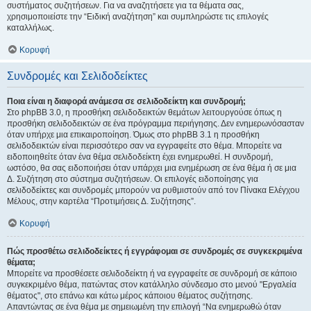
συστήματος συζητήσεων. Για να αναζητήσετε για τα θέματα σας,
χρησιμοποιείστε την “Ειδική αναζήτηση” και συμπληρώστε τις επιλογές
καταλλήλως.
Κορυφή
Συνδρομές και Σελιδοδείκτες
Ποια είναι η διαφορά ανάμεσα σε σελιδοδείκτη και συνδρομή;
Στο phpBB 3.0, η προσθήκη σελιδοδεικτών θεμάτων λειτουργούσε όπως η
προσθήκη σελιδοδεικτών σε ένα πρόγραμμα περιήγησης. Δεν ενημερωνόσασταν
όταν υπήρχε μια επικαιροποίηση. Όμως στο phpBB 3.1 η προσθήκη
σελιδοδεικτών είναι περισσότερο σαν να εγγραφείτε στο θέμα. Μπορείτε να
ειδοποιηθείτε όταν ένα θέμα σελιδοδείκτη έχει ενημερωθεί. Η συνδρομή,
ωστόσο, θα σας ειδοποιήσει όταν υπάρχει μια ενημέρωση σε ένα θέμα ή σε μια
Δ. Συζήτηση στο σύστημα συζητήσεων. Οι επιλογές ειδοποίησης για
σελιδοδείκτες και συνδρομές μπορούν να ρυθμιστούν από τον Πίνακα Ελέγχου
Μέλους, στην καρτέλα “Προτιμήσεις Δ. Συζήτησης”.
Κορυφή
Πώς προσθέτω σελιδοδείκτες ή εγγράφομαι σε συνδρομές σε συγκεκριμένα
θέματα;
Μπορείτε να προσθέσετε σελιδοδείκτη ή να εγγραφείτε σε συνδρομή σε κάποιο
συγκεκριμένο θέμα, πατώντας στον κατάλληλο σύνδεσμο στο μενού "Εργαλεία
θέματος", στο επάνω και κάτω μέρος κάποιου θέματος συζήτησης.
Απαντώντας σε ένα θέμα με σημειωμένη την επιλογή “Να ενημερωθώ όταν