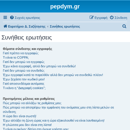
pepdym.gr
Συχνές ερωτήσεις
Εγγραφή
Σύνδεση
Α
Ευρετήριο Δ. Συζήτησης
Συνήθεις ερωτήσεις
ν
Συνήθεις ερωτήσεις
α
ζ
Θέματα σύνδεσης και εγγραφής
Γιατί πρέπει να εγγραφώ;
ή
Τι είναι το COPPA;
τ
Γιατί δεν μπορώ να εγγραφώ;
Έχω κάνει εγγραφή, αλλά δεν μπορώ να συνδεθώ!
η
Γιατί δεν μπορώ να συνδεθώ;
Έχω εγγραφεί κατά το παρελθόν αλλά δεν μπορώ να συνδεθώ πλέον!
σ
Έχω ξεχάσει τον κωδικό μου!
η
Γιατί αποσυνδέομαι αυτόματα;
Τι κάνει η “Διαγραφή cookies”;
Προτιμήσεις μέλους και ρυθμίσεις
Πώς μπορώ να αλλάξω τις ρυθμίσεις μου;
Πώς μπορώ να αποτρέψω την εμφάνιση του ονόματος μου στη λίστα μελών σε
σύνδεση;
Η ώρα δεν είναι σωστή!
Έχω αλλάξει τη ζώνη ώρας και η ώρα εξακολουθεί να είναι λανθασμένη!
Η γλώσσα μου δεν είναι στη λίστα!
Τι είναι οι εικόνες δίπλα στο όνομα χρήστη μου;