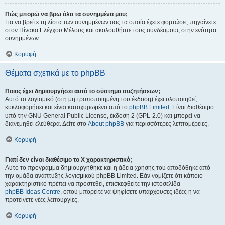
Πώς μπορώ να βρω όλα τα συνημμένα μου;
Για να βρείτε τη λίστα των συνημμένων σας τα οποία έχετε φορτώσει, πηγαίνετε
στον Πίνακα Ελέγχου Μέλους και ακολουθήστε τους συνδέσμους στην ενότητα
συνημμένων.
Κορυφή
Θέματα σχετικά με το phpBB
Ποιος έχει δημιουργήσει αυτό το σύστημα συζητήσεων;
Αυτό το λογισμικό (στη μη τροποποιημένη του έκδοση) έχει υλοποιηθεί,
κυκλοφορήσει και είναι κατοχυρωμένο από το
phpBB Limited
. Είναι διαθέσιμο
υπό την GNU General Public License, έκδοση 2 (GPL-2.0) και μπορεί να
διανεμηθεί ελεύθερα. Δείτε στο
About phpBB
για περισσότερες λεπτομέρειες.
Κορυφή
Γιατί δεν είναι διαθέσιμο το Χ χαρακτηριστικό;
Αυτό το πρόγραμμα δημιουργήθηκε και η άδεια χρήσης του αποδόθηκε από
την ομάδα ανάπτυξης λογισμικού phpBB Limited. Εάν νομίζετε ότι κάποιο
χαρακτηριστικό πρέπει να προστεθεί, επισκεφθείτε την ιστοσελίδα
phpBB Ideas Centre
, όπου μπορείτε να ψηφίσετε υπάρχουσες ιδέες ή να
προτείνετε νέες λειτουργίες.
Κορυφή