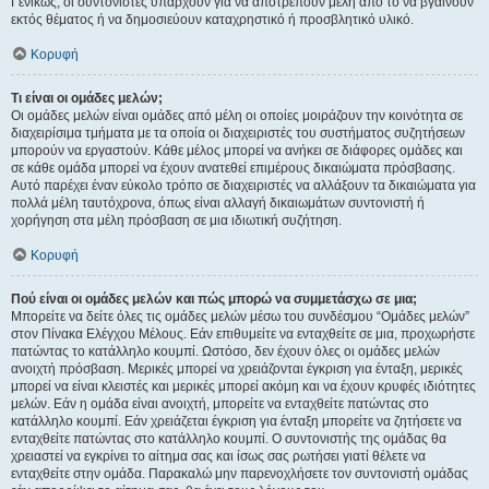
Γενικώς, οι συντονιστές υπάρχουν για να αποτρέπουν μέλη από το να βγαίνουν
εκτός θέματος ή να δημοσιεύουν καταχρηστικό ή προσβλητικό υλικό.
Κορυφή
Τι είναι οι ομάδες μελών;
Οι ομάδες μελών είναι ομάδες από μέλη οι οποίες μοιράζουν την κοινότητα σε
διαχειρίσιμα τμήματα με τα οποία οι διαχειριστές του συστήματος συζητήσεων
μπορούν να εργαστούν. Κάθε μέλος μπορεί να ανήκει σε διάφορες ομάδες και
σε κάθε ομάδα μπορεί να έχουν ανατεθεί επιμέρους δικαιώματα πρόσβασης.
Αυτό παρέχει έναν εύκολο τρόπο σε διαχειριστές να αλλάξουν τα δικαιώματα για
πολλά μέλη ταυτόχρονα, όπως είναι αλλαγή δικαιωμάτων συντονιστή ή
χορήγηση στα μέλη πρόσβαση σε μια ιδιωτική συζήτηση.
Κορυφή
Πού είναι οι ομάδες μελών και πώς μπορώ να συμμετάσχω σε μια;
Μπορείτε να δείτε όλες τις ομάδες μελών μέσω του συνδέσμου “Ομάδες μελών”
στον Πίνακα Ελέγχου Μέλους. Εάν επιθυμείτε να ενταχθείτε σε μια, προχωρήστε
πατώντας το κατάλληλο κουμπί. Ωστόσο, δεν έχουν όλες οι ομάδες μελών
ανοιχτή πρόσβαση. Μερικές μπορεί να χρειάζονται έγκριση για ένταξη, μερικές
μπορεί να είναι κλειστές και μερικές μπορεί ακόμη και να έχουν κρυφές ιδιότητες
μελών. Εάν η ομάδα είναι ανοιχτή, μπορείτε να ενταχθείτε πατώντας στο
κατάλληλο κουμπί. Εάν χρειάζεται έγκριση για ένταξη μπορείτε να ζητήσετε να
ενταχθείτε πατώντας στο κατάλληλο κουμπί. Ο συντονιστής της ομάδας θα
χρειαστεί να εγκρίνει το αίτημα σας και ίσως σας ρωτήσει γιατί θέλετε να
ενταχθείτε στην ομάδα. Παρακαλώ μην παρενοχλήσετε τον συντονιστή ομάδας