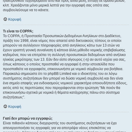
ηλεκτρονικού ταχυδρομείου από και προς άλλα μέλη, ένταξη σε ομάδα μελών,
κλπ. Χρειάζονται μόνο μερικά λεπτά για την εγγραφή σας οπότε σας
συμβουλεύουμε να το κάνετε.
Κορυφή
Τι είναι το COPPA;
Το COPPA, ή Προστασία Προσωπικών Δεδομένων Ανηλίκων στο Διαδίκτυο,
πράξη του 1998, είναι νόμος που απαιτεί από δικτυακούς τόπους οι οποίοι
μπορούν να συλλέγουν πληροφορίες από ανηλίκους κάτω των 13 ετών να
έχουν γραπτή γονική συναίνεση ή κάποια άλλη μέθοδο νομικής επιβεβαίωσης
κηδεμόνα, που να επιτρέπει τη συλλογή προσωπικών δεδομένων από ανήλικο
ηλικίας μικρότερης των 13. Εάν δεν είστε σίγουρος (-η) αν αυτό ισχύει για σας,
όπως κάποιος ο οποίος προσπαθεί να εγγραφεί ή στην ιστοσελίδα που
προσπαθείτε να εγγραφείτε, επικοινωνήστε με νομικό σύμβουλο για βοήθεια.
Παρακαλώ σημειώστε ότι το phpBB Limited και ο ιδιοκτήτης του εν λόγω
συστήματος συζητήσεων δεν μπορεί να δώσει νομική συμβουλή και δεν είναι
ένα σημείο επαφής για ενδοιασμούς νομικού χαρακτήρα οποιουδήποτε είδους,
εκτός από τις περιπτώσεις που περιγράφονται στην ερώτηση “Με ποιόν θα
επικοινωνήσω σχετικά με νομικά ή θέματα κατάχρησης πάνω στο σύστημα
συζητήσεων;”.
Κορυφή
Γιατί δεν μπορώ να εγγραφώ;
Είναι πιθανόν κάποιος διαχειριστής του συστήματος συζητήσεων να έχει
απενεργοποιήσει τις εγγραφές για να αποτρέψει νέους επισκέπτες να