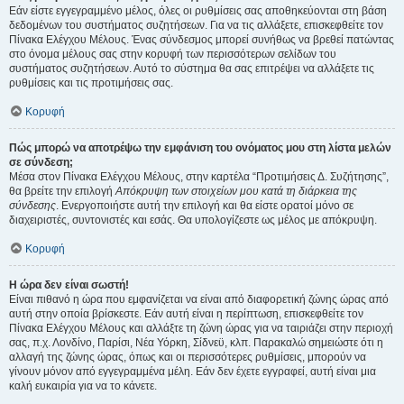
Εάν είστε εγγεγραμμένο μέλος, όλες οι ρυθμίσεις σας αποθηκεύονται στη βάση
δεδομένων του συστήματος συζητήσεων. Για να τις αλλάξετε, επισκεφθείτε τον
Πίνακα Ελέγχου Μέλους. Ένας σύνδεσμος μπορεί συνήθως να βρεθεί πατώντας
στο όνομα μέλους σας στην κορυφή των περισσότερων σελίδων του
συστήματος συζητήσεων. Αυτό το σύστημα θα σας επιτρέψει να αλλάξετε τις
ρυθμίσεις και τις προτιμήσεις σας.
Κορυφή
Πώς μπορώ να αποτρέψω την εμφάνιση του ονόματος μου στη λίστα μελών
σε σύνδεση;
Μέσα στον Πίνακα Ελέγχου Μέλους, στην καρτέλα “Προτιμήσεις Δ. Συζήτησης”,
θα βρείτε την επιλογή
Απόκρυψη των στοιχείων μου κατά τη διάρκεια της
σύνδεσης
. Ενεργοποιήστε αυτή την επιλογή και θα είστε ορατοί μόνο σε
διαχειριστές, συντονιστές και εσάς. Θα υπολογίζεστε ως μέλος με απόκρυψη.
Κορυφή
Η ώρα δεν είναι σωστή!
Είναι πιθανό η ώρα που εμφανίζεται να είναι από διαφορετική ζώνης ώρας από
αυτή στην οποία βρίσκεστε. Εάν αυτή είναι η περίπτωση, επισκεφθείτε τον
Πίνακα Ελέγχου Μέλους και αλλάξτε τη ζώνη ώρας για να ταιριάζει στην περιοχή
σας, π.χ. Λονδίνο, Παρίσι, Νέα Υόρκη, Σίδνεϋ, κλπ. Παρακαλώ σημειώστε ότι η
αλλαγή της ζώνης ώρας, όπως και οι περισσότερες ρυθμίσεις, μπορούν να
γίνουν μόνον από εγγεγραμμένα μέλη. Εάν δεν έχετε εγγραφεί, αυτή είναι μια
καλή ευκαιρία για να το κάνετε.