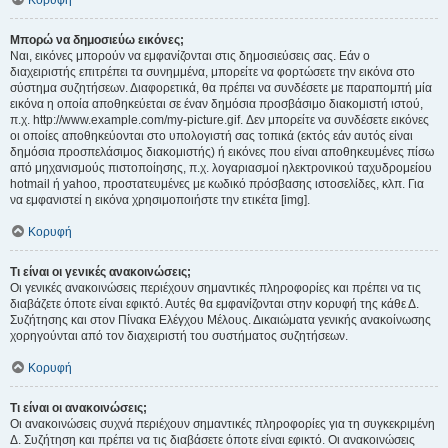
Κορυφή
Μπορώ να δημοσιεύω εικόνες;
Ναι, εικόνες μπορούν να εμφανίζονται στις δημοσιεύσεις σας. Εάν ο
διαχειριστής επιτρέπει τα συνημμένα, μπορείτε να φορτώσετε την εικόνα στο
σύστημα συζητήσεων. Διαφορετικά, θα πρέπει να συνδέσετε με παραπομπή μία
εικόνα η οποία αποθηκεύεται σε έναν δημόσια προσβάσιμο διακομιστή ιστού,
π.χ. http://www.example.com/my-picture.gif. Δεν μπορείτε να συνδέσετε εικόνες
οι οποίες αποθηκεύονται στο υπολογιστή σας τοπικά (εκτός εάν αυτός είναι
δημόσια προσπελάσιμος διακομιστής) ή εικόνες που είναι αποθηκευμένες πίσω
από μηχανισμούς πιστοποίησης, π.χ. λογαριασμοί ηλεκτρονικού ταχυδρομείου
hotmail ή yahoo, προστατευμένες με κωδικό πρόσβασης ιστοσελίδες, κλπ. Για
να εμφανιστεί η εικόνα χρησιμοποιήστε την ετικέτα [img].
Κορυφή
Τι είναι οι γενικές ανακοινώσεις;
Οι γενικές ανακοινώσεις περιέχουν σημαντικές πληροφορίες και πρέπει να τις
διαβάζετε όποτε είναι εφικτό. Αυτές θα εμφανίζονται στην κορυφή της κάθε Δ.
Συζήτησης και στον Πίνακα Ελέγχου Μέλους. Δικαιώματα γενικής ανακοίνωσης
χορηγούνται από τον διαχειριστή του συστήματος συζητήσεων.
Κορυφή
Τι είναι οι ανακοινώσεις;
Οι ανακοινώσεις συχνά περιέχουν σημαντικές πληροφορίες για τη συγκεκριμένη
Δ. Συζήτηση και πρέπει να τις διαβάσετε όποτε είναι εφικτό. Οι ανακοινώσεις