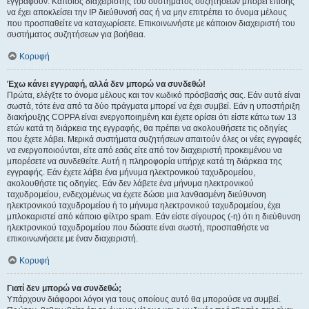
εγγραφούν. Κάποιος διαχειριστής του συστήματος συζητήσεων μπορεί επίσης
να έχει αποκλείσει την IP διεύθυνσή σας ή να μην επιτρέπει το όνομα μέλους
που προσπαθείτε να καταχωρίσετε. Επικοινωνήστε με κάποιον διαχειριστή του
συστήματος συζητήσεων για βοήθεια.
Κορυφή
Έχω κάνει εγγραφή, αλλά δεν μπορώ να συνδεθώ!
Πρώτα, ελέγξτε το όνομα μέλους και τον κωδικό πρόσβασής σας. Εάν αυτά είναι
σωστά, τότε ένα από τα δύο πράγματα μπορεί να έχει συμβεί. Εάν η υποστήριξη
διακήρυξης COPPA είναι ενεργοποιημένη και έχετε ορίσει ότι είστε κάτω των 13
ετών κατά τη διάρκεια της εγγραφής, θα πρέπει να ακολουθήσετε τις οδηγίες
που έχετε λάβει. Μερικά συστήματα συζητήσεων απαιτούν όλες οι νέες εγγραφές
να ενεργοποιούνται, είτε από εσάς είτε από τον διαχειριστή προκειμένου να
μπορέσετε να συνδεθείτε. Αυτή η πληροφορία υπήρχε κατά τη διάρκεια της
εγγραφής. Εάν έχετε λάβει ένα μήνυμα ηλεκτρονικού ταχυδρομείου,
ακολουθήστε τις οδηγίες. Εάν δεν λάβετε ένα μήνυμα ηλεκτρονικού
ταχυδρομείου, ενδεχομένως να έχετε δώσει μια λανθασμένη διεύθυνση
ηλεκτρονικού ταχυδρομείου ή το μήνυμα ηλεκτρονικού ταχυδρομείου, έχει
μπλοκαριστεί από κάποιο φίλτρο spam. Εάν είστε σίγουρος (-η) ότι η διεύθυνση
ηλεκτρονικού ταχυδρομείου που δώσατε είναι σωστή, προσπαθήστε να
επικοινωνήσετε με έναν διαχειριστή.
Κορυφή
Γιατί δεν μπορώ να συνδεθώ;
Υπάρχουν διάφοροι λόγοι για τους οποίους αυτό θα μπορούσε να συμβεί.