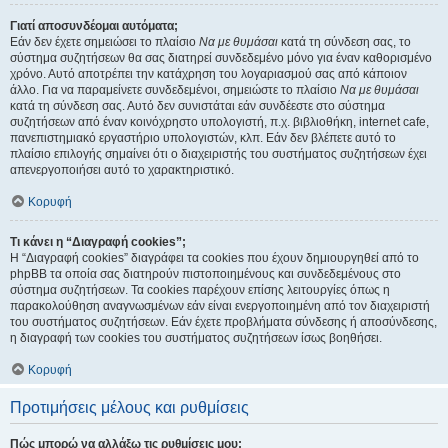
Γιατί αποσυνδέομαι αυτόματα;
Εάν δεν έχετε σημειώσει το πλαίσιο
Να με θυμάσαι
κατά τη σύνδεση σας, το
σύστημα συζητήσεων θα σας διατηρεί συνδεδεμένο μόνο για έναν καθορισμένο
χρόνο. Αυτό αποτρέπει την κατάχρηση του λογαριασμού σας από κάποιον
άλλο. Για να παραμείνετε συνδεδεμένοι, σημειώστε το πλαίσιο
Να με θυμάσαι
κατά τη σύνδεση σας. Αυτό δεν συνιστάται εάν συνδέεστε στο σύστημα
συζητήσεων από έναν κοινόχρηστο υπολογιστή, π.χ. βιβλιοθήκη, internet cafe,
πανεπιστημιακό εργαστήριο υπολογιστών, κλπ. Εάν δεν βλέπετε αυτό το
πλαίσιο επιλογής σημαίνει ότι ο διαχειριστής του συστήματος συζητήσεων έχει
απενεργοποιήσει αυτό το χαρακτηριστικό.
Κορυφή
Τι κάνει η “Διαγραφή cookies”;
Η “Διαγραφή cookies” διαγράφει τα cookies που έχουν δημιουργηθεί από το
phpBB τα οποία σας διατηρούν πιστοποιημένους και συνδεδεμένους στο
σύστημα συζητήσεων. Τα cookies παρέχουν επίσης λειτουργίες όπως η
παρακολούθηση αναγνωσμένων εάν είναι ενεργοποιημένη από τον διαχειριστή
του συστήματος συζητήσεων. Εάν έχετε προβλήματα σύνδεσης ή αποσύνδεσης,
η διαγραφή των cookies του συστήματος συζητήσεων ίσως βοηθήσει.
Κορυφή
Προτιμήσεις μέλους και ρυθμίσεις
Πώς μπορώ να αλλάξω τις ρυθμίσεις μου;