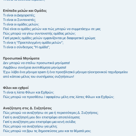
Επίπεδα μελών και Ομάδες
Τι είναι οι Διαχειριστές;
Τι είναι οι Συντονιστές;
Τι είναι οι ομάδες μελών;
Πού είναι οι ομάδες μελών και πώς μπορώ να συμμετάσχω σε μια;
Πώς μπορώ να γίνω συντονιστής ομάδας μελών;
Γιατί μερικές ομάδες μελών εμφανίζονται με διαφορετικό χρώμα;
Τι είναι η “Προεπιλεγμένη ομάδα μελών”;
Τι είναι ο σύνδεσμος "Η ομάδα”;
Προσωπικά Μηνύματα
Δεν μπορώ να στείλω προσωπικά μηνύματα!
Λαμβάνω συνέχεια ανεπιθύμητα μηνύματα!
Έχω λάβει ένα μήνυμα spam ή ένα προσβλητικό μήνυμα ηλεκτρονικού ταχυδρομείου
από κάποιο μέλος του συστήματος συζητήσεων!
Φίλοι και εχθροί
Τι είναι η λίστα Φίλων και Εχθρών;
Πώς μπορώ να προσθέσω / αφαιρέσω μέλη στις λίστες Φίλων και Εχθρών;
Αναζήτηση στις Δ. Συζητήσεις
Πώς μπορώ να αναζητήσω σε μια ή περισσότερες Δ. Συζητήσεις;
Γιατί η αναζήτησή μου δεν επιστρέφει αποτελέσματα;
Γιατί η αναζήτηση μου επιστρέφει μια κενή σελίδα;
Πώς μπορώ να αναζητήσω για μέλη;
Πώς μπορώ να βρω τις δημοσιεύσεις μου και τα θέματά μου;