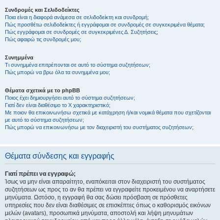
Συνδρομές και Σελιδοδείκτες
Ποια είναι η διαφορά ανάμεσα σε σελιδοδείκτη και συνδρομή;
Πώς προσθέτω σελιδοδείκτες ή εγγράφομαι σε συνδρομές σε συγκεκριμένα θέματα;
Πώς εγγράφομαι σε συνδρομές σε συγκεκριμένες Δ. Συζητήσεις;
Πώς αφαιρώ τις συνδρομές μου;
Συνημμένα
Τι συνημμένα επιτρέπονται σε αυτό το σύστημα συζητήσεων;
Πώς μπορώ να βρω όλα τα συνημμένα μου;
Θέματα σχετικά με το phpBB
Ποιος έχει δημιουργήσει αυτό το σύστημα συζητήσεων;
Γιατί δεν είναι διαθέσιμο το Χ χαρακτηριστικό;
Με ποιον θα επικοινωνήσω σχετικά με κατάχρηση ή/και νομικά θέματα που σχετίζονται
με αυτό το σύστημα συζητήσεων;
Πώς μπορώ να επικοινωνήσω με τον διαχειριστή του συστήματος συζητήσεων;
Θέματα σύνδεσης και εγγραφής
Γιατί πρέπει να εγγραφώ;
Ίσως να μην είναι απαραίτητο, εναπόκειται στον διαχειριστή του συστήματος
συζητήσεων ως προς το αν θα πρέπει να εγγραφείτε προκειμένου να αναρτήσετε
μηνύματα. Ωστόσο, η εγγραφή θα σας δώσει πρόσβαση σε πρόσθετες
υπηρεσίες που δεν είναι διαθέσιμες σε επισκέπτες όπως ο καθορισμός εικόνων
μελών (avatars), προσωπικά μηνύματα, αποστολή και λήψη μηνυμάτων