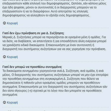
επεξεργαστούν κάθε επιλογή του δημοψηφίσματος. Ωστόσο, εάν κάποιο μέλος
έχει ήδη ψηφίσει, μόνον οι συντονιστές ή οι διαχειριστές μπορούν να το
επεξεργαστούν ή να το διαγράψουν. Αυτό αποτρέπει τις επιλογές
δημοψηφίσματος να αλλαχθούν εν εξελίξει ενός δημοψηφίσματος.
Κορυφή
Γιατί δεν έχω πρόσβαση σε μια Δ. Συζήτηση;
Μερικές Δ. Συζητήσεις μπορεί να περιορίζονται σε ορισμένα μέλη ή ομάδες. Για
να δείτε, να διαβάσετε, να απαντήσετε ή για οποιαδήποτε άλλη ενέργεια μπορεί
να χρειάζεστε ειδικά δικαιώματα. Επικοινωνήστε με έναν συντονιστή ή
διαχειριστή του συστήματος συζητήσεων για να σας χορηγήσει την πρόσβαση.
Κορυφή
Γιατί δεν μπορώ να προσθέσω συνημμένα;
Τα δικαιώματα συνημμένου χορηγούνται ανά Δ. Συζήτηση, ανά ομάδα, ή ανά
μέλος. Ο διαχειριστής του συστήματος συζητήσεων μπορεί να μην έχει επιτρέψει
την προσθήκη συνημμένων στη συγκεκριμένη Δ. Συζήτηση που θέλετε να
δημοσιεύσετε ή πιθανόν μόνο ορισμένες ομάδες μπορούν να προσθέτουν
συνημμένα. Επικοινωνήστε με τον διαχειριστή του συστήματος συζητήσεων εάν
δεν είστε σίγουρος (-η) σχετικά με το λόγο που δεν μπορείτε να προσθέσετε
συνημμένα.
Κορυφή