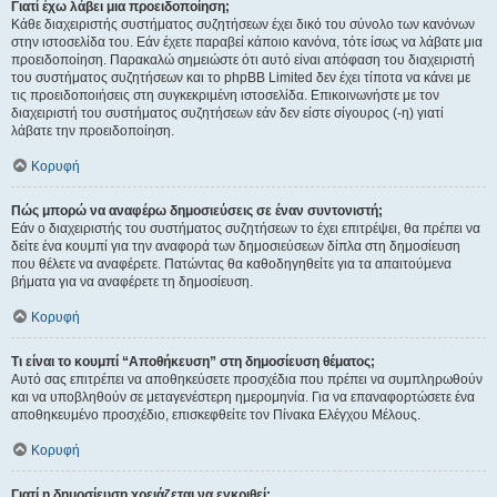
Γιατί έχω λάβει μια προειδοποίηση;
Κάθε διαχειριστής συστήματος συζητήσεων έχει δικό του σύνολο των κανόνων
στην ιστοσελίδα του. Εάν έχετε παραβεί κάποιο κανόνα, τότε ίσως να λάβατε μια
προειδοποίηση. Παρακαλώ σημειώστε ότι αυτό είναι απόφαση του διαχειριστή
του συστήματος συζητήσεων και το phpBB Limited δεν έχει τίποτα να κάνει με
τις προειδοποιήσεις στη συγκεκριμένη ιστοσελίδα. Επικοινωνήστε με τον
διαχειριστή του συστήματος συζητήσεων εάν δεν είστε σίγουρος (-η) γιατί
λάβατε την προειδοποίηση.
Κορυφή
Πώς μπορώ να αναφέρω δημοσιεύσεις σε έναν συντονιστή;
Εάν ο διαχειριστής του συστήματος συζητήσεων το έχει επιτρέψει, θα πρέπει να
δείτε ένα κουμπί για την αναφορά των δημοσιεύσεων δίπλα στη δημοσίευση
που θέλετε να αναφέρετε. Πατώντας θα καθοδηγηθείτε για τα απαιτούμενα
βήματα για να αναφέρετε τη δημοσίευση.
Κορυφή
Τι είναι το κουμπί “Αποθήκευση” στη δημοσίευση θέματος;
Αυτό σας επιτρέπει να αποθηκεύσετε προσχέδια που πρέπει να συμπληρωθούν
και να υποβληθούν σε μεταγενέστερη ημερομηνία. Για να επαναφορτώσετε ένα
αποθηκευμένο προσχέδιο, επισκεφθείτε τον Πίνακα Ελέγχου Μέλους.
Κορυφή
Γιατί η δημοσίευση χρειάζεται να εγκριθεί;