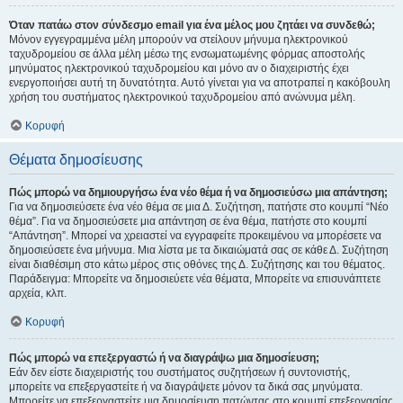
Όταν πατάω στον σύνδεσμο email για ένα μέλος μου ζητάει να συνδεθώ;
Μόνον εγγεγραμμένα μέλη μπορούν να στείλουν μήνυμα ηλεκτρονικού
ταχυδρομείου σε άλλα μέλη μέσω της ενσωματωμένης φόρμας αποστολής
μηνύματος ηλεκτρονικού ταχυδρομείου και μόνο αν ο διαχειριστής έχει
ενεργοποιήσει αυτή τη δυνατότητα. Αυτό γίνεται για να αποτραπεί η κακόβουλη
χρήση του συστήματος ηλεκτρονικού ταχυδρομείου από ανώνυμα μέλη.
Κορυφή
Θέματα δημοσίευσης
Πώς μπορώ να δημιουργήσω ένα νέο θέμα ή να δημοσιεύσω μια απάντηση;
Για να δημοσιεύσετε ένα νέο θέμα σε μια Δ. Συζήτηση, πατήστε στο κουμπί “Νέο
θέμα”. Για να δημοσιεύσετε μια απάντηση σε ένα θέμα, πατήστε στο κουμπί
“Απάντηση”. Μπορεί να χρειαστεί να εγγραφείτε προκειμένου να μπορέσετε να
δημοσιεύσετε ένα μήνυμα. Μια λίστα με τα δικαιώματά σας σε κάθε Δ. Συζήτηση
είναι διαθέσιμη στο κάτω μέρος στις οθόνες της Δ. Συζήτησης και του θέματος.
Παράδειγμα: Μπορείτε να δημοσιεύετε νέα θέματα, Μπορείτε να επισυνάπτετε
αρχεία, κλπ.
Κορυφή
Πώς μπορώ να επεξεργαστώ ή να διαγράψω μια δημοσίευση;
Εάν δεν είστε διαχειριστής του συστήματος συζητήσεων ή συντονιστής,
μπορείτε να επεξεργαστείτε ή να διαγράψετε μόνον τα δικά σας μηνύματα.
Μπορείτε να επεξεργαστείτε μια δημοσίευση πατώντας στο κουμπί επεξεργασίας