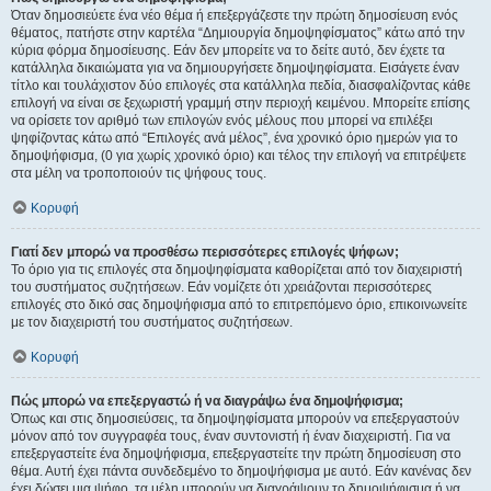
Όταν δημοσιεύετε ένα νέο θέμα ή επεξεργάζεστε την πρώτη δημοσίευση ενός
θέματος, πατήστε στην καρτέλα “Δημιουργία δημοψηφίσματος” κάτω από την
κύρια φόρμα δημοσίευσης. Εάν δεν μπορείτε να το δείτε αυτό, δεν έχετε τα
κατάλληλα δικαιώματα για να δημιουργήσετε δημοψηφίσματα. Εισάγετε έναν
τίτλο και τουλάχιστον δύο επιλογές στα κατάλληλα πεδία, διασφαλίζοντας κάθε
επιλογή να είναι σε ξεχωριστή γραμμή στην περιοχή κειμένου. Μπορείτε επίσης
να ορίσετε τον αριθμό των επιλογών ενός μέλους που μπορεί να επιλέξει
ψηφίζοντας κάτω από “Επιλογές ανά μέλος”, ένα χρονικό όριο ημερών για το
δημοψήφισμα, (0 για χωρίς χρονικό όριο) και τέλος την επιλογή να επιτρέψετε
στα μέλη να τροποποιούν τις ψήφους τους.
Κορυφή
Γιατί δεν μπορώ να προσθέσω περισσότερες επιλογές ψήφων;
Το όριο για τις επιλογές στα δημοψηφίσματα καθορίζεται από τον διαχειριστή
του συστήματος συζητήσεων. Εάν νομίζετε ότι χρειάζονται περισσότερες
επιλογές στο δικό σας δημοψήφισμα από το επιτρεπόμενο όριο, επικοινωνείτε
με τον διαχειριστή του συστήματος συζητήσεων.
Κορυφή
Πώς μπορώ να επεξεργαστώ ή να διαγράψω ένα δημοψήφισμα;
Όπως και στις δημοσιεύσεις, τα δημοψηφίσματα μπορούν να επεξεργαστούν
μόνον από τον συγγραφέα τους, έναν συντονιστή ή έναν διαχειριστή. Για να
επεξεργαστείτε ένα δημοψήφισμα, επεξεργαστείτε την πρώτη δημοσίευση στο
θέμα. Αυτή έχει πάντα συνδεδεμένο το δημοψήφισμα με αυτό. Εάν κανένας δεν
έχει δώσει μια ψήφο, τα μέλη μπορούν να διαγράψουν το δημοψήφισμα ή να