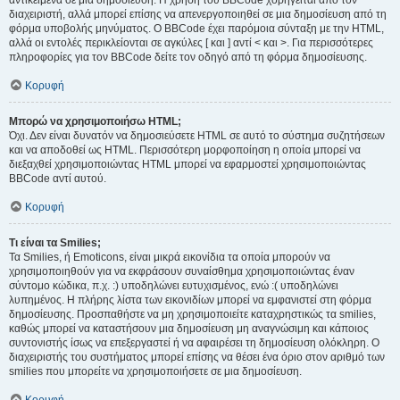
αντικείμενα σε μια δημοσίευση. Η χρήση του BBCode χορηγείται από τον
διαχειριστή, αλλά μπορεί επίσης να απενεργοποιηθεί σε μια δημοσίευση από τη
φόρμα υποβολής μηνύματος. Ο BBCode έχει παρόμοια σύνταξη με την HTML,
αλλά οι εντολές περικλείονται σε αγκύλες [ και ] αντί < και >. Για περισσότερες
πληροφορίες για τον BBCode δείτε τον οδηγό από τη φόρμα δημοσίευσης.
Κορυφή
Μπορώ να χρησιμοποιήσω HTML;
Όχι. Δεν είναι δυνατόν να δημοσιεύσετε HTML σε αυτό το σύστημα συζητήσεων
και να αποδοθεί ως HTML. Περισσότερη μορφοποίηση η οποία μπορεί να
διεξαχθεί χρησιμοποιώντας HTML μπορεί να εφαρμοστεί χρησιμοποιώντας
BBCode αντί αυτού.
Κορυφή
Τι είναι τα Smilies;
Τα Smilies, ή Emoticons, είναι μικρά εικονίδια τα οποία μπορούν να
χρησιμοποιηθούν για να εκφράσουν συναίσθημα χρησιμοποιώντας έναν
σύντομο κώδικα, π.χ. :) υποδηλώνει ευτυχισμένος, ενώ :( υποδηλώνει
λυπημένος. Η πλήρης λίστα των εικονιδίων μπορεί να εμφανιστεί στη φόρμα
δημοσίευσης. Προσπαθήστε να μη χρησιμοποιείτε καταχρηστικώς τα smilies,
καθώς μπορεί να καταστήσουν μια δημοσίευση μη αναγνώσιμη και κάποιος
συντονιστής ίσως να επεξεργαστεί ή να αφαιρέσει τη δημοσίευση ολόκληρη. Ο
διαχειριστής του συστήματος μπορεί επίσης να θέσει ένα όριο στον αριθμό των
smilies που μπορείτε να χρησιμοποιήσετε σε μια δημοσίευση.