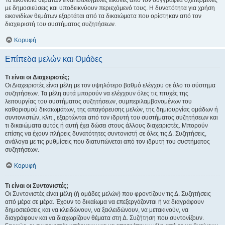
Τα εικονίδια θεμάτων είναι επιλεγμένες εικόνες από τον συγγραφέα σχετιζόμενες
με δημοσιεύσεις και υποδεικνύουν περιεχόμενό τους. Η δυνατότητα για χρήση
εικονιδίων θεμάτων εξαρτάται από τα δικαιώματα που ορίστηκαν από τον
διαχειριστή του συστήματος συζητήσεων.
Κορυφή
Επίπεδα μελών και Ομάδες
Τι είναι οι Διαχειριστές;
Οι Διαχειριστές είναι μέλη με τον υψηλότερο βαθμό ελέγχου σε όλο το σύστημα
συζητήσεων. Τα μέλη αυτά μπορούν να ελέγχουν όλες τις πτυχές της
λειτουργίας του συστήματος συζητήσεων, συμπεριλαμβανομένων του
καθορισμού δικαιωμάτων, της απαγόρευσης μελών, της δημιουργίας ομάδων ή
συντονιστών, κλπ., εξαρτώνται από τον ιδρυτή του συστήματος συζητήσεων και
τι δικαιώματα αυτός ή αυτή έχει δώσει στους άλλους διαχειριστές. Μπορούν
επίσης να έχουν πλήρεις δυνατότητες συντονιστή σε όλες τις Δ. Συζητήσεις,
ανάλογα με τις ρυθμίσεις που διατυπώνεται από τον ιδρυτή του συστήματος
συζητήσεων.
Κορυφή
Τι είναι οι Συντονιστές;
Οι Συντονιστές είναι μέλη (ή ομάδες μελών) που φροντίζουν τις Δ. Συζητήσεις
από μέρα σε μέρα. Έχουν το δικαίωμα να επεξεργάζονται ή να διαγράφουν
δημοσιεύσεις και να κλειδώνουν, να ξεκλειδώνουν, να μετακινούν, να
διαγράφουν και να διαχωρίζουν θέματα στη Δ. Συζήτηση που συντονίζουν.