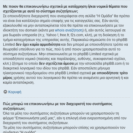
Με ποιον θα επικοινωνήσω σχετικά με κατάχρηση ή/και νομικά θέματα που
σχετίζονται με αυτό το σύστημα συζητήσεων;
Σε οποιονδήποτε διαχειριστή που αναγράφεται στη σελίδα “Η Ομάδα” θα πρέπει
να είναι ένα κατάλληλο σημείο επαφής για τις καταγγελίες σας. Εάν αυτός
εξακολουθεί να μην ανταποκρίνεται τότε θα πρέπει να επικοινωνήσετε με τον
ιδιοκτήτη του domain (κάντε μια
whois αναζήτηση
) ή, εάν αυτός λειτουργεί σε
μια δωρεάν υπηρεσία (π.χ. Yahoo !, free.fr, f2s.com, κλπ), με τη διοίκηση ή το
τμήμα καταχρήσεων της υπηρεσίας αυτής. Παρακαλώ σημειώστε ότι το phpBB
Limited
δεν έχει καμία αρμοδιότητα
και δεν μπορεί με οποιονδήποτε τρόπο να
θεωρηθεί υπεύθυνο για το πώς, πού ή από ποιον χρησιμοποιείται αυτό το
σύστημα συζητήσεων. Μην επικοινωνείτε με το phpBB Limited σχετικά με
οποιαδήποτε νομικό (παύσης και παράλειψης, ευθύνης, συκοφαντικό σχόλιο,
κλπ.) ζήτημα το οποίο
δεν σχετίζεται άμεσα
με την ιστοσελίδα phpBB.com ή το
διακριτικό λογισμικό του ιδίου του phpBB. Εάν αποστείλετε μήνυμα
ηλεκτρονικού ταχυδρομείου στο phpBB Limited σχετικά
με οποιοδήποτε τρίτο
μέρος
χρήσης αυτού του λογισμικού θα πρέπει να αναμένετε μια αρνητική ή και
καμία ανταπόκριση.
Κορυφή
Πώς μπορώ να επικοινωνήσω με τον διαχειριστή του συστήματος
συζητήσεων;
Όλα τα μέλη του συστήματος συζητήσεων μπορούν να χρησιμοποιούν τη
φόρμα “Επικοινωνήστε μαζί μας”, εάν η επιλογή είναι ενεργοποιημένη από τον
διαχειριστή του συστήματος συζητήσεων.
Τα μέλη του συστήματος συζητήσεων μπορούν επίσης να χρησιμοποιούν τον
σύνδεσμο “Η ομάδα”.