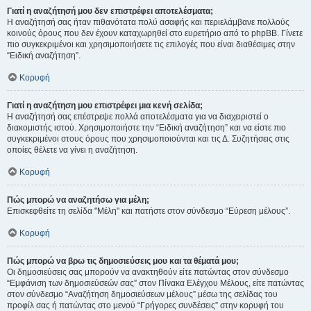
Γιατί η αναζήτησή μου δεν επιστρέφει αποτελέσματα;
Η αναζήτησή σας ήταν πιθανότατα πολύ ασαφής και περιελάμβανε πολλούς
κοινούς όρους που δεν έχουν καταχωρηθεί στο ευρετήριο από το phpBB. Γίνετε
πιο συγκεκριμένοι και χρησιμοποιήσετε τις επιλογές που είναι διαθέσιμες στην
“Ειδική αναζήτηση”.
Κορυφή
Γιατί η αναζήτηση μου επιστρέφει μια κενή σελίδα;
Η αναζήτησή σας επέστρεψε πολλά αποτελέσματα για να διαχειριστεί ο
διακομιστής ιστού. Χρησιμοποιήστε την “Ειδική αναζήτηση” και να είστε πιο
συγκεκριμένοι στους όρους που χρησιμοποιούνται και τις Δ. Συζητήσεις στις
οποίες θέλετε να γίνει η αναζήτηση.
Κορυφή
Πώς μπορώ να αναζητήσω για μέλη;
Επισκεφθείτε τη σελίδα "Μέλη" και πατήστε στον σύνδεσμο “Εύρεση μέλους”.
Κορυφή
Πώς μπορώ να βρω τις δημοσιεύσεις μου και τα θέματά μου;
Οι δημοσιεύσεις σας μπορούν να ανακτηθούν είτε πατώντας στον σύνδεσμο
“Εμφάνιση των δημοσιεύσεών σας” στον Πίνακα Ελέγχου Μέλους, είτε πατώντας
στον σύνδεσμο “Αναζήτηση δημοσιεύσεων μέλους” μέσω της σελίδας του
προφίλ σας ή πατώντας στο μενού “Γρήγορες συνδέσεις” στην κορυφή του