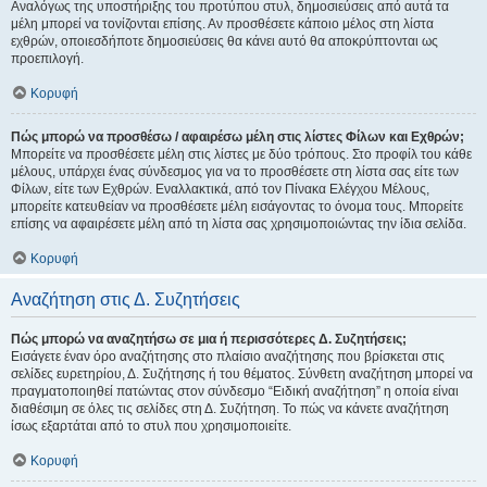
Αναλόγως της υποστήριξης του προτύπου στυλ, δημοσιεύσεις από αυτά τα
μέλη μπορεί να τονίζονται επίσης. Αν προσθέσετε κάποιο μέλος στη λίστα
εχθρών, οποιεσδήποτε δημοσιεύσεις θα κάνει αυτό θα αποκρύπτονται ως
προεπιλογή.
Κορυφή
Πώς μπορώ να προσθέσω / αφαιρέσω μέλη στις λίστες Φίλων και Εχθρών;
Μπορείτε να προσθέσετε μέλη στις λίστες με δύο τρόπους. Στο προφίλ του κάθε
μέλους, υπάρχει ένας σύνδεσμος για να το προσθέσετε στη λίστα σας είτε των
Φίλων, είτε των Εχθρών. Εναλλακτικά, από τον Πίνακα Ελέγχου Μέλους,
μπορείτε κατευθείαν να προσθέσετε μέλη εισάγοντας το όνομα τους. Μπορείτε
επίσης να αφαιρέσετε μέλη από τη λίστα σας χρησιμοποιώντας την ίδια σελίδα.
Κορυφή
Αναζήτηση στις Δ. Συζητήσεις
Πώς μπορώ να αναζητήσω σε μια ή περισσότερες Δ. Συζητήσεις;
Εισάγετε έναν όρο αναζήτησης στο πλαίσιο αναζήτησης που βρίσκεται στις
σελίδες ευρετηρίου, Δ. Συζήτησης ή του θέματος. Σύνθετη αναζήτηση μπορεί να
πραγματοποιηθεί πατώντας στον σύνδεσμο “Ειδική αναζήτηση” η οποία είναι
διαθέσιμη σε όλες τις σελίδες στη Δ. Συζήτηση. Το πώς να κάνετε αναζήτηση
ίσως εξαρτάται από το στυλ που χρησιμοποιείτε.
Κορυφή