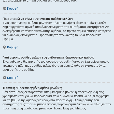
εάν απορρίψει το αίτημα σας, θα έχει τους λόγους του.
Κορυφή
Πώς μπορώ να γίνω συντονιστής ομάδας μελών;
Ένας συντονιστής ομάδας μελών ανατίθεται συνήθως όταν οι ομάδες μελών
δημιουργούνται αρχικά από έναν διαχειριστή του συστήματος συζητήσεων. Αν
ενδιαφέρεστε να γίνετε συντονιστής ομάδας, το πρώτο σημείο επαφής θα πρέπει
να είναι ένας διαχειριστής. Προσπαθήστε στέλνοντάς του ένα προσωπικό
μήνυμα.
Κορυφή
Γιατί μερικές ομάδες μελών εμφανίζονται με διαφορετικό χρώμα;
Είναι πιθανό ο διαχειριστής του συστήματος συζητήσεων να έχει ορίσει κάποιο
χρώμα στα μέλη μιας ομάδας μελών ώστε να είναι εύκολο να εντοπιστούν τα
μέλη αυτής της ομάδας.
Κορυφή
Τι είναι η “Προεπιλεγμένη ομάδα μελών”;
Εάν είστε μέλος σε παραπάνω από μια ομάδα μελών, η προεπιλεγμένη σας
χρησιμοποιείται για να προσδιορίσει ποια ομάδα θα πρέπει να δείξει το χρώμα
και το βαθμό της ομάδας για εσάς από προεπιλογή. Ο διαχειριστής του
συστήματος συζητήσεων μπορεί να σας παραχωρήσει δικαίωμα να αλλάξετε την
προεπιλεγμένη ομάδα σας μέσω του Πίνακα Ελέγχου Μέλους.