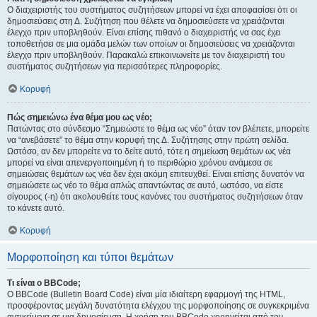
Ο διαχειριστής του συστήματος συζητήσεων μπορεί να έχει αποφασίσει ότι οι
δημοσιεύσεις στη Δ. Συζήτηση που θέλετε να δημοσιεύσετε να χρειάζονται
έλεγχο πριν υποβληθούν. Είναι επίσης πιθανό ο διαχειριστής να σας έχει
τοποθετήσει σε μια ομάδα μελών των οποίων οι δημοσιεύσεις να χρειάζονται
έλεγχο πριν υποβληθούν. Παρακαλώ επικοινωνείτε με τον διαχειριστή του
συστήματος συζητήσεων για περισσότερες πληροφορίες.
Κορυφή
Πώς σημειώνω ένα θέμα μου ως νέο;
Πατώντας στο σύνδεσμο “Σημειώστε το θέμα ως νέο” όταν τον βλέπετε, μπορείτε
να “ανεβάσετε” το θέμα στην κορυφή της Δ. Συζήτησης στην πρώτη σελίδα.
Ωστόσο, αν δεν μπορείτε να το δείτε αυτό, τότε η σημείωση θεμάτων ως νέα
μπορεί να είναι απενεργοποιημένη ή το περιθώριο χρόνου ανάμεσα σε
σημειώσεις θεμάτων ως νέα δεν έχει ακόμη επιτευχθεί. Είναι επίσης δυνατόν να
σημειώσετε ως νέο το θέμα απλώς απαντώντας σε αυτό, ωστόσο, να είστε
σίγουρος (-η) ότι ακολουθείτε τους κανόνες του συστήματος συζητήσεων όταν
το κάνετε αυτό.
Κορυφή
Μορφοποίηση και τύποι θεμάτων
Τι είναι ο BBCode;
Ο BBCode (Bulletin Board Code) είναι μία ιδιαίτερη εφαρμογή της HTML,
προσφέροντας μεγάλη δυνατότητα ελέγχου της μορφοποίησης σε συγκεκριμένα