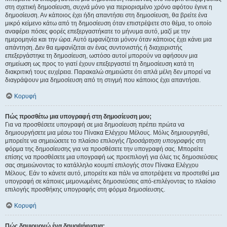
στη σχετική δημοσίευση, συχνά μόνο για περιορισμένο χρόνο αφότου έγινε η
δημοσίευση. Αν κάποιος έχει ήδη απαντήσει στη δημοσίευση, θα βρείτε ένα
μικρό κείμενο κάτω από τη δημοσίευση όταν επιστρέψετε στο θέμα, το οποίο
αναφέρει πόσες φορές επεξεργαστήκατε το μήνυμα αυτό, μαζί με την
ημερομηνία και την ώρα. Αυτό εμφανίζεται μόνον όταν κάποιος έχει κάνει μια
απάντηση. Δεν θα εμφανίζεται αν ένας συντονιστής ή διαχειριστής
επεξεργάστηκε τη δημοσίευση, ωστόσο αυτοί μπορούν να αφήσουν μια
σημείωση ως προς το γιατί έχουν επεξεργαστεί τη δημοσίευση κατά τη
διακριτική τους ευχέρεια. Παρακαλώ σημειώστε ότι απλά μέλη δεν μπορεί να
διαγράψουν μια δημοσίευση από τη στιγμή που κάποιος έχει απαντήσει.
Κορυφή
Πώς προσθέτω μια υπογραφή στη δημοσίευση μου;
Για να προσθέσετε υπογραφή σε μια δημοσίευση πρέπει πρώτα να
δημιουργήσετε μια μέσω του Πίνακα Ελέγχου Μέλους. Μόλις δημιουργηθεί,
μπορείτε να σημειώσετε το πλαίσιο επιλογής
Προσάρτηση υπογραφής
στη
φόρμα της δημοσίευσης για να προσθέσετε την υπογραφή σας. Μπορείτε
επίσης να προσθέσετε μια υπογραφή ως προεπιλογή για όλες τις δημοσιεύσεις
σας σημειώνοντας το κατάλληλο κουμπί επιλογής στον Πίνακα Ελέγχου
Μέλους. Εάν το κάνετε αυτό, μπορείτε και πάλι να αποτρέψετε να προστεθεί μια
υπογραφή σε κάποιες μεμονωμένες δημοσιεύσεις από-επιλέγοντας το πλαίσιο
επιλογής προσθήκης υπογραφής στη φόρμα δημοσίευσης.
Κορυφή
Πώς δημιουργώ ένα δημοψήφισμα;