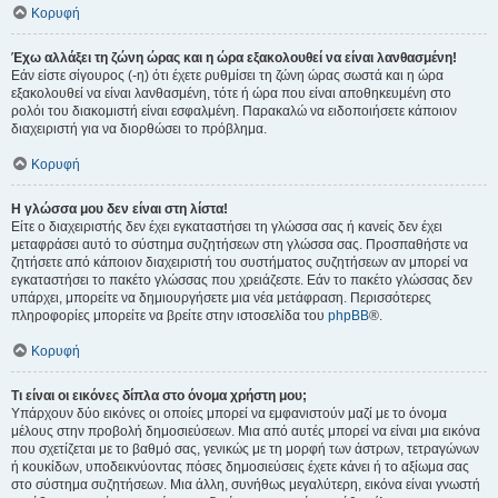
Κορυφή
Έχω αλλάξει τη ζώνη ώρας και η ώρα εξακολουθεί να είναι λανθασμένη!
Εάν είστε σίγουρος (-η) ότι έχετε ρυθμίσει τη ζώνη ώρας σωστά και η ώρα
εξακολουθεί να είναι λανθασμένη, τότε ή ώρα που είναι αποθηκευμένη στο
ρολόι του διακομιστή είναι εσφαλμένη. Παρακαλώ να ειδοποιήσετε κάποιον
διαχειριστή για να διορθώσει το πρόβλημα.
Κορυφή
Η γλώσσα μου δεν είναι στη λίστα!
Είτε ο διαχειριστής δεν έχει εγκαταστήσει τη γλώσσα σας ή κανείς δεν έχει
μεταφράσει αυτό το σύστημα συζητήσεων στη γλώσσα σας. Προσπαθήστε να
ζητήσετε από κάποιον διαχειριστή του συστήματος συζητήσεων αν μπορεί να
εγκαταστήσει το πακέτο γλώσσας που χρειάζεστε. Εάν το πακέτο γλώσσας δεν
υπάρχει, μπορείτε να δημιουργήσετε μια νέα μετάφραση. Περισσότερες
πληροφορίες μπορείτε να βρείτε στην ιστοσελίδα του
phpBB
®.
Κορυφή
Τι είναι οι εικόνες δίπλα στο όνομα χρήστη μου;
Υπάρχουν δύο εικόνες οι οποίες μπορεί να εμφανιστούν μαζί με το όνομα
μέλους στην προβολή δημοσιεύσεων. Μια από αυτές μπορεί να είναι μια εικόνα
που σχετίζεται με το βαθμό σας, γενικώς με τη μορφή των άστρων, τετραγώνων
ή κουκίδων, υποδεικνύοντας πόσες δημοσιεύσεις έχετε κάνει ή το αξίωμα σας
στο σύστημα συζητήσεων. Μια άλλη, συνήθως μεγαλύτερη, εικόνα είναι γνωστή