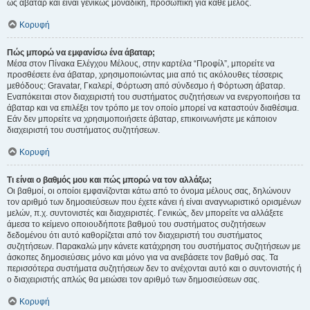
ως άβαταρ και είναι γενικώς μοναδική, προσωπική για κάθε μέλος.
Κορυφή
Πώς μπορώ να εμφανίσω ένα άβαταρ;
Μέσα στον Πίνακα Ελέγχου Μέλους, στην καρτέλα “Προφίλ”, μπορείτε να
προσθέσετε ένα άβαταρ, χρησιμοποιώντας μια από τις ακόλουθες τέσσερις
μεθόδους: Gravatar, Γκαλερί, Φόρτωση από σύνδεσμο ή Φόρτωση άβαταρ.
Εναπόκειται στον διαχειριστή του συστήματος συζητήσεων να ενεργοποιήσει τα
άβαταρ και να επιλέξει τον τρόπο με τον οποίο μπορεί να καταστούν διαθέσιμα.
Εάν δεν μπορείτε να χρησιμοποιήσετε άβαταρ, επικοινωνήστε με κάποιον
διαχειριστή του συστήματος συζητήσεων.
Κορυφή
Τι είναι ο βαθμός μου και πώς μπορώ να τον αλλάξω;
Οι βαθμοί, οι οποίοι εμφανίζονται κάτω από το όνομα μέλους σας, δηλώνουν
τον αριθμό των δημοσιεύσεων που έχετε κάνει ή είναι αναγνωριστικό ορισμένων
μελών, π.χ. συντονιστές και διαχειριστές. Γενικώς, δεν μπορείτε να αλλάξετε
άμεσα το κείμενο οποιουδήποτε βαθμού του συστήματος συζητήσεων
δεδομένου ότι αυτό καθορίζεται από τον διαχειριστή του συστήματος
συζητήσεων. Παρακαλώ μην κάνετε κατάχρηση του συστήματος συζητήσεων με
άσκοπες δημοσιεύσεις μόνο και μόνο για να ανεβάσετε τον βαθμό σας. Τα
περισσότερα συστήματα συζητήσεων δεν το ανέχονται αυτό και ο συντονιστής ή
ο διαχειριστής απλώς θα μειώσει τον αριθμό των δημοσιεύσεων σας.
Κορυφή