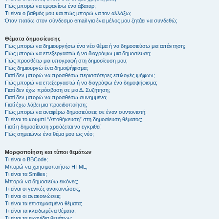
Πώς μπορώ να εμφανίσω ένα άβαταρ;
Τι είναι ο βαθμός μου και πώς μπορώ να τον αλλάξω;
Όταν πατάω στον σύνδεσμο email για ένα μέλος μου ζητάει να συνδεθώ;
Θέματα δημοσίευσης
Πώς μπορώ να δημιουργήσω ένα νέο θέμα ή να δημοσιεύσω μια απάντηση;
Πώς μπορώ να επεξεργαστώ ή να διαγράψω μια δημοσίευση;
Πώς προσθέτω μια υπογραφή στη δημοσίευση μου;
Πώς δημιουργώ ένα δημοψήφισμα;
Γιατί δεν μπορώ να προσθέσω περισσότερες επιλογές ψήφων;
Πώς μπορώ να επεξεργαστώ ή να διαγράψω ένα δημοψήφισμα;
Γιατί δεν έχω πρόσβαση σε μια Δ. Συζήτηση;
Γιατί δεν μπορώ να προσθέσω συνημμένα;
Γιατί έχω λάβει μια προειδοποίηση;
Πώς μπορώ να αναφέρω δημοσιεύσεις σε έναν συντονιστή;
Τι είναι το κουμπί “Αποθήκευση” στη δημοσίευση θέματος;
Γιατί η δημοσίευση χρειάζεται να εγκριθεί;
Πώς σημειώνω ένα θέμα μου ως νέο;
Μορφοποίηση και τύποι θεμάτων
Τι είναι ο BBCode;
Μπορώ να χρησιμοποιήσω HTML;
Τι είναι τα Smilies;
Μπορώ να δημοσιεύω εικόνες;
Τι είναι οι γενικές ανακοινώσεις;
Τι είναι οι ανακοινώσεις;
Τι είναι τα επισημασμένα θέματα;
Τι είναι τα κλειδωμένα θέματα;
Τι είναι τα εικονίδια θεμάτων;