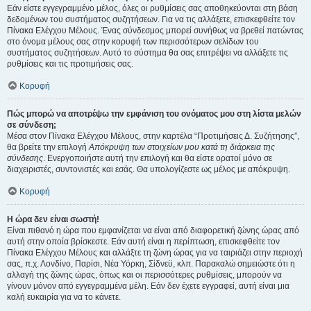
Εάν είστε εγγεγραμμένο μέλος, όλες οι ρυθμίσεις σας αποθηκεύονται στη βάση
δεδομένων του συστήματος συζητήσεων. Για να τις αλλάξετε, επισκεφθείτε τον
Πίνακα Ελέγχου Μέλους. Ένας σύνδεσμος μπορεί συνήθως να βρεθεί πατώντας
στο όνομα μέλους σας στην κορυφή των περισσότερων σελίδων του
συστήματος συζητήσεων. Αυτό το σύστημα θα σας επιτρέψει να αλλάξετε τις
ρυθμίσεις και τις προτιμήσεις σας.
Κορυφή
Πώς μπορώ να αποτρέψω την εμφάνιση του ονόματος μου στη λίστα μελών
σε σύνδεση;
Μέσα στον Πίνακα Ελέγχου Μέλους, στην καρτέλα “Προτιμήσεις Δ. Συζήτησης”,
θα βρείτε την επιλογή
Απόκρυψη των στοιχείων μου κατά τη διάρκεια της
σύνδεσης
. Ενεργοποιήστε αυτή την επιλογή και θα είστε ορατοί μόνο σε
διαχειριστές, συντονιστές και εσάς. Θα υπολογίζεστε ως μέλος με απόκρυψη.
Κορυφή
Η ώρα δεν είναι σωστή!
Είναι πιθανό η ώρα που εμφανίζεται να είναι από διαφορετική ζώνης ώρας από
αυτή στην οποία βρίσκεστε. Εάν αυτή είναι η περίπτωση, επισκεφθείτε τον
Πίνακα Ελέγχου Μέλους και αλλάξτε τη ζώνη ώρας για να ταιριάζει στην περιοχή
σας, π.χ. Λονδίνο, Παρίσι, Νέα Υόρκη, Σίδνεϋ, κλπ. Παρακαλώ σημειώστε ότι η
αλλαγή της ζώνης ώρας, όπως και οι περισσότερες ρυθμίσεις, μπορούν να
γίνουν μόνον από εγγεγραμμένα μέλη. Εάν δεν έχετε εγγραφεί, αυτή είναι μια
καλή ευκαιρία για να το κάνετε.