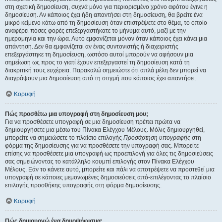
στη σχετική δημοσίευση, συχνά μόνο για περιορισμένο χρόνο αφότου έγινε η
δημοσίευση. Αν κάποιος έχει ήδη απαντήσει στη δημοσίευση, θα βρείτε ένα
μικρό κείμενο κάτω από τη δημοσίευση όταν επιστρέψετε στο θέμα, το οποίο
αναφέρει πόσες φορές επεξεργαστήκατε το μήνυμα αυτό, μαζί με την
ημερομηνία και την ώρα. Αυτό εμφανίζεται μόνον όταν κάποιος έχει κάνει μια
απάντηση. Δεν θα εμφανίζεται αν ένας συντονιστής ή διαχειριστής
επεξεργάστηκε τη δημοσίευση, ωστόσο αυτοί μπορούν να αφήσουν μια
σημείωση ως προς το γιατί έχουν επεξεργαστεί τη δημοσίευση κατά τη
διακριτική τους ευχέρεια. Παρακαλώ σημειώστε ότι απλά μέλη δεν μπορεί να
διαγράψουν μια δημοσίευση από τη στιγμή που κάποιος έχει απαντήσει.
Κορυφή
Πώς προσθέτω μια υπογραφή στη δημοσίευση μου;
Για να προσθέσετε υπογραφή σε μια δημοσίευση πρέπει πρώτα να
δημιουργήσετε μια μέσω του Πίνακα Ελέγχου Μέλους. Μόλις δημιουργηθεί,
μπορείτε να σημειώσετε το πλαίσιο επιλογής
Προσάρτηση υπογραφής
στη
φόρμα της δημοσίευσης για να προσθέσετε την υπογραφή σας. Μπορείτε
επίσης να προσθέσετε μια υπογραφή ως προεπιλογή για όλες τις δημοσιεύσεις
σας σημειώνοντας το κατάλληλο κουμπί επιλογής στον Πίνακα Ελέγχου
Μέλους. Εάν το κάνετε αυτό, μπορείτε και πάλι να αποτρέψετε να προστεθεί μια
υπογραφή σε κάποιες μεμονωμένες δημοσιεύσεις από-επιλέγοντας το πλαίσιο
επιλογής προσθήκης υπογραφής στη φόρμα δημοσίευσης.
Κορυφή
Πώς δημιουργώ ένα δημοψήφισμα;