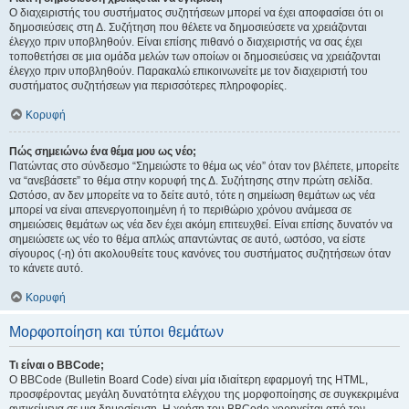
Ο διαχειριστής του συστήματος συζητήσεων μπορεί να έχει αποφασίσει ότι οι
δημοσιεύσεις στη Δ. Συζήτηση που θέλετε να δημοσιεύσετε να χρειάζονται
έλεγχο πριν υποβληθούν. Είναι επίσης πιθανό ο διαχειριστής να σας έχει
τοποθετήσει σε μια ομάδα μελών των οποίων οι δημοσιεύσεις να χρειάζονται
έλεγχο πριν υποβληθούν. Παρακαλώ επικοινωνείτε με τον διαχειριστή του
συστήματος συζητήσεων για περισσότερες πληροφορίες.
Κορυφή
Πώς σημειώνω ένα θέμα μου ως νέο;
Πατώντας στο σύνδεσμο “Σημειώστε το θέμα ως νέο” όταν τον βλέπετε, μπορείτε
να “ανεβάσετε” το θέμα στην κορυφή της Δ. Συζήτησης στην πρώτη σελίδα.
Ωστόσο, αν δεν μπορείτε να το δείτε αυτό, τότε η σημείωση θεμάτων ως νέα
μπορεί να είναι απενεργοποιημένη ή το περιθώριο χρόνου ανάμεσα σε
σημειώσεις θεμάτων ως νέα δεν έχει ακόμη επιτευχθεί. Είναι επίσης δυνατόν να
σημειώσετε ως νέο το θέμα απλώς απαντώντας σε αυτό, ωστόσο, να είστε
σίγουρος (-η) ότι ακολουθείτε τους κανόνες του συστήματος συζητήσεων όταν
το κάνετε αυτό.
Κορυφή
Μορφοποίηση και τύποι θεμάτων
Τι είναι ο BBCode;
Ο BBCode (Bulletin Board Code) είναι μία ιδιαίτερη εφαρμογή της HTML,
προσφέροντας μεγάλη δυνατότητα ελέγχου της μορφοποίησης σε συγκεκριμένα