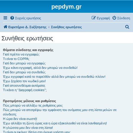
pepdym.gr
Συχνές ερωτήσεις
Εγγραφή
Σύνδεση
Α
Ευρετήριο Δ. Συζήτησης
Συνήθεις ερωτήσεις
ν
Συνήθεις ερωτήσεις
α
ζ
Θέματα σύνδεσης και εγγραφής
Γιατί πρέπει να εγγραφώ;
ή
Τι είναι το COPPA;
τ
Γιατί δεν μπορώ να εγγραφώ;
Έχω κάνει εγγραφή, αλλά δεν μπορώ να συνδεθώ!
η
Γιατί δεν μπορώ να συνδεθώ;
Έχω εγγραφεί κατά το παρελθόν αλλά δεν μπορώ να συνδεθώ πλέον!
σ
Έχω ξεχάσει τον κωδικό μου!
η
Γιατί αποσυνδέομαι αυτόματα;
Τι κάνει η “Διαγραφή cookies”;
Προτιμήσεις μέλους και ρυθμίσεις
Πώς μπορώ να αλλάξω τις ρυθμίσεις μου;
Πώς μπορώ να αποτρέψω την εμφάνιση του ονόματος μου στη λίστα μελών σε
σύνδεση;
Η ώρα δεν είναι σωστή!
Έχω αλλάξει τη ζώνη ώρας και η ώρα εξακολουθεί να είναι λανθασμένη!
Η γλώσσα μου δεν είναι στη λίστα!
Τι είναι οι εικόνες δίπλα στο όνομα χρήστη μου;