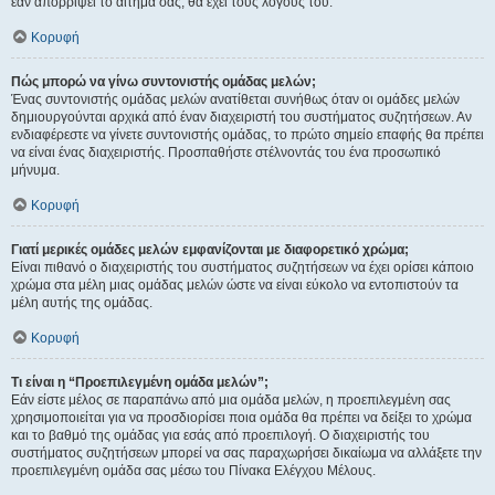
εάν απορρίψει το αίτημα σας, θα έχει τους λόγους του.
Κορυφή
Πώς μπορώ να γίνω συντονιστής ομάδας μελών;
Ένας συντονιστής ομάδας μελών ανατίθεται συνήθως όταν οι ομάδες μελών
δημιουργούνται αρχικά από έναν διαχειριστή του συστήματος συζητήσεων. Αν
ενδιαφέρεστε να γίνετε συντονιστής ομάδας, το πρώτο σημείο επαφής θα πρέπει
να είναι ένας διαχειριστής. Προσπαθήστε στέλνοντάς του ένα προσωπικό
μήνυμα.
Κορυφή
Γιατί μερικές ομάδες μελών εμφανίζονται με διαφορετικό χρώμα;
Είναι πιθανό ο διαχειριστής του συστήματος συζητήσεων να έχει ορίσει κάποιο
χρώμα στα μέλη μιας ομάδας μελών ώστε να είναι εύκολο να εντοπιστούν τα
μέλη αυτής της ομάδας.
Κορυφή
Τι είναι η “Προεπιλεγμένη ομάδα μελών”;
Εάν είστε μέλος σε παραπάνω από μια ομάδα μελών, η προεπιλεγμένη σας
χρησιμοποιείται για να προσδιορίσει ποια ομάδα θα πρέπει να δείξει το χρώμα
και το βαθμό της ομάδας για εσάς από προεπιλογή. Ο διαχειριστής του
συστήματος συζητήσεων μπορεί να σας παραχωρήσει δικαίωμα να αλλάξετε την
προεπιλεγμένη ομάδα σας μέσω του Πίνακα Ελέγχου Μέλους.