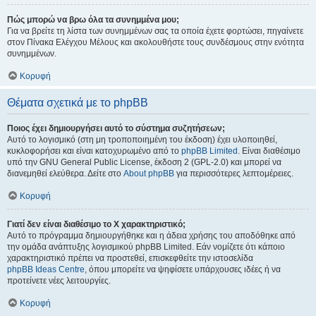
Πώς μπορώ να βρω όλα τα συνημμένα μου;
Για να βρείτε τη λίστα των συνημμένων σας τα οποία έχετε φορτώσει, πηγαίνετε
στον Πίνακα Ελέγχου Μέλους και ακολουθήστε τους συνδέσμους στην ενότητα
συνημμένων.
Κορυφή
Θέματα σχετικά με το phpBB
Ποιος έχει δημιουργήσει αυτό το σύστημα συζητήσεων;
Αυτό το λογισμικό (στη μη τροποποιημένη του έκδοση) έχει υλοποιηθεί,
κυκλοφορήσει και είναι κατοχυρωμένο από το
phpBB Limited
. Είναι διαθέσιμο
υπό την GNU General Public License, έκδοση 2 (GPL-2.0) και μπορεί να
διανεμηθεί ελεύθερα. Δείτε στο
About phpBB
για περισσότερες λεπτομέρειες.
Κορυφή
Γιατί δεν είναι διαθέσιμο το Χ χαρακτηριστικό;
Αυτό το πρόγραμμα δημιουργήθηκε και η άδεια χρήσης του αποδόθηκε από
την ομάδα ανάπτυξης λογισμικού phpBB Limited. Εάν νομίζετε ότι κάποιο
χαρακτηριστικό πρέπει να προστεθεί, επισκεφθείτε την ιστοσελίδα
phpBB Ideas Centre
, όπου μπορείτε να ψηφίσετε υπάρχουσες ιδέες ή να
προτείνετε νέες λειτουργίες.
Κορυφή