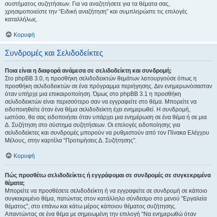
συστήματος συζητήσεων. Για να αναζητήσετε για τα θέματα σας,
χρησιμοποιείστε την “Ειδική αναζήτηση” και συμπληρώστε τις επιλογές
καταλλήλως.
Κορυφή
Συνδρομές και Σελιδοδείκτες
Ποια είναι η διαφορά ανάμεσα σε σελιδοδείκτη και συνδρομή;
Στο phpBB 3.0, η προσθήκη σελιδοδεικτών θεμάτων λειτουργούσε όπως η
προσθήκη σελιδοδεικτών σε ένα πρόγραμμα περιήγησης. Δεν ενημερωνόσασταν
όταν υπήρχε μια επικαιροποίηση. Όμως στο phpBB 3.1 η προσθήκη
σελιδοδεικτών είναι περισσότερο σαν να εγγραφείτε στο θέμα. Μπορείτε να
ειδοποιηθείτε όταν ένα θέμα σελιδοδείκτη έχει ενημερωθεί. Η συνδρομή,
ωστόσο, θα σας ειδοποιήσει όταν υπάρχει μια ενημέρωση σε ένα θέμα ή σε μια
Δ. Συζήτηση στο σύστημα συζητήσεων. Οι επιλογές ειδοποίησης για
σελιδοδείκτες και συνδρομές μπορούν να ρυθμιστούν από τον Πίνακα Ελέγχου
Μέλους, στην καρτέλα “Προτιμήσεις Δ. Συζήτησης”.
Κορυφή
Πώς προσθέτω σελιδοδείκτες ή εγγράφομαι σε συνδρομές σε συγκεκριμένα
θέματα;
Μπορείτε να προσθέσετε σελιδοδείκτη ή να εγγραφείτε σε συνδρομή σε κάποιο
συγκεκριμένο θέμα, πατώντας στον κατάλληλο σύνδεσμο στο μενού "Εργαλεία
θέματος", στο επάνω και κάτω μέρος κάποιου θέματος συζήτησης.
Απαντώντας σε ένα θέμα με σημειωμένη την επιλογή “Να ενημερωθώ όταν