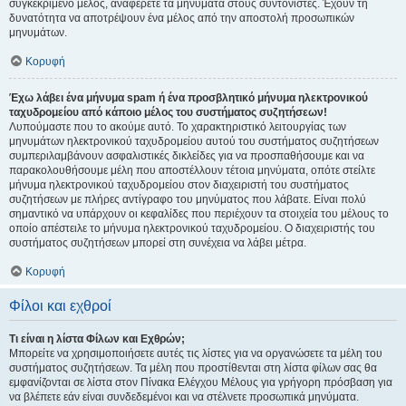
συγκεκριμένο μέλος, αναφέρετε τα μηνύματα στους συντονιστές. Έχουν τη
δυνατότητα να αποτρέψουν ένα μέλος από την αποστολή προσωπικών
μηνυμάτων.
Κορυφή
Έχω λάβει ένα μήνυμα spam ή ένα προσβλητικό μήνυμα ηλεκτρονικού
ταχυδρομείου από κάποιο μέλος του συστήματος συζητήσεων!
Λυπούμαστε που το ακούμε αυτό. Το χαρακτηριστικό λειτουργίας των
μηνυμάτων ηλεκτρονικού ταχυδρομείου αυτού του συστήματος συζητήσεων
συμπεριλαμβάνουν ασφαλιστικές δικλείδες για να προσπαθήσουμε και να
παρακολουθήσουμε μέλη που αποστέλλουν τέτοια μηνύματα, οπότε στείλτε
μήνυμα ηλεκτρονικού ταχυδρομείου στον διαχειριστή του συστήματος
συζητήσεων με πλήρες αντίγραφο του μηνύματος που λάβατε. Είναι πολύ
σημαντικό να υπάρχουν οι κεφαλίδες που περιέχουν τα στοιχεία του μέλους το
οποίο απέστειλε το μήνυμα ηλεκτρονικού ταχυδρομείου. Ο διαχειριστής του
συστήματος συζητήσεων μπορεί στη συνέχεια να λάβει μέτρα.
Κορυφή
Φίλοι και εχθροί
Τι είναι η λίστα Φίλων και Εχθρών;
Μπορείτε να χρησιμοποιήσετε αυτές τις λίστες για να οργανώσετε τα μέλη του
συστήματος συζητήσεων. Τα μέλη που προστίθενται στη λίστα φίλων σας θα
εμφανίζονται σε λίστα στον Πίνακα Ελέγχου Μέλους για γρήγορη πρόσβαση για
να βλέπετε εάν είναι συνδεδεμένοι και να στέλνετε προσωπικά μηνύματα.