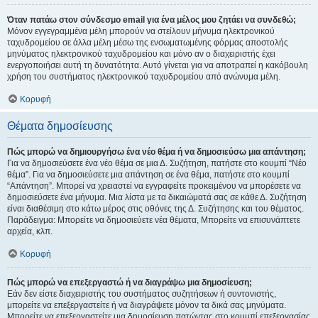
Όταν πατάω στον σύνδεσμο email για ένα μέλος μου ζητάει να συνδεθώ;
Μόνον εγγεγραμμένα μέλη μπορούν να στείλουν μήνυμα ηλεκτρονικού
ταχυδρομείου σε άλλα μέλη μέσω της ενσωματωμένης φόρμας αποστολής
μηνύματος ηλεκτρονικού ταχυδρομείου και μόνο αν ο διαχειριστής έχει
ενεργοποιήσει αυτή τη δυνατότητα. Αυτό γίνεται για να αποτραπεί η κακόβουλη
χρήση του συστήματος ηλεκτρονικού ταχυδρομείου από ανώνυμα μέλη.
Κορυφή
Θέματα δημοσίευσης
Πώς μπορώ να δημιουργήσω ένα νέο θέμα ή να δημοσιεύσω μια απάντηση;
Για να δημοσιεύσετε ένα νέο θέμα σε μια Δ. Συζήτηση, πατήστε στο κουμπί “Νέο
θέμα”. Για να δημοσιεύσετε μια απάντηση σε ένα θέμα, πατήστε στο κουμπί
“Απάντηση”. Μπορεί να χρειαστεί να εγγραφείτε προκειμένου να μπορέσετε να
δημοσιεύσετε ένα μήνυμα. Μια λίστα με τα δικαιώματά σας σε κάθε Δ. Συζήτηση
είναι διαθέσιμη στο κάτω μέρος στις οθόνες της Δ. Συζήτησης και του θέματος.
Παράδειγμα: Μπορείτε να δημοσιεύετε νέα θέματα, Μπορείτε να επισυνάπτετε
αρχεία, κλπ.
Κορυφή
Πώς μπορώ να επεξεργαστώ ή να διαγράψω μια δημοσίευση;
Εάν δεν είστε διαχειριστής του συστήματος συζητήσεων ή συντονιστής,
μπορείτε να επεξεργαστείτε ή να διαγράψετε μόνον τα δικά σας μηνύματα.
Μπορείτε να επεξεργαστείτε μια δημοσίευση πατώντας στο κουμπί επεξεργασίας