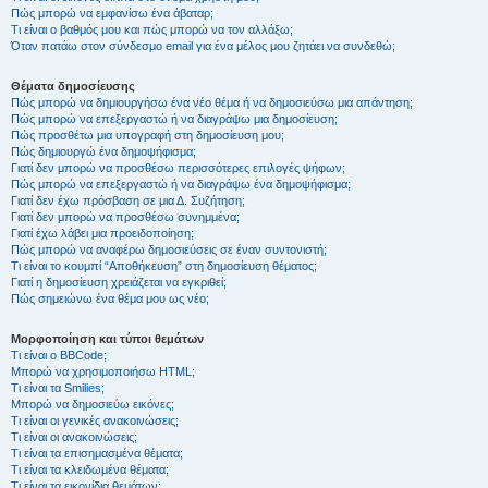
Πώς μπορώ να εμφανίσω ένα άβαταρ;
Τι είναι ο βαθμός μου και πώς μπορώ να τον αλλάξω;
Όταν πατάω στον σύνδεσμο email για ένα μέλος μου ζητάει να συνδεθώ;
Θέματα δημοσίευσης
Πώς μπορώ να δημιουργήσω ένα νέο θέμα ή να δημοσιεύσω μια απάντηση;
Πώς μπορώ να επεξεργαστώ ή να διαγράψω μια δημοσίευση;
Πώς προσθέτω μια υπογραφή στη δημοσίευση μου;
Πώς δημιουργώ ένα δημοψήφισμα;
Γιατί δεν μπορώ να προσθέσω περισσότερες επιλογές ψήφων;
Πώς μπορώ να επεξεργαστώ ή να διαγράψω ένα δημοψήφισμα;
Γιατί δεν έχω πρόσβαση σε μια Δ. Συζήτηση;
Γιατί δεν μπορώ να προσθέσω συνημμένα;
Γιατί έχω λάβει μια προειδοποίηση;
Πώς μπορώ να αναφέρω δημοσιεύσεις σε έναν συντονιστή;
Τι είναι το κουμπί “Αποθήκευση” στη δημοσίευση θέματος;
Γιατί η δημοσίευση χρειάζεται να εγκριθεί;
Πώς σημειώνω ένα θέμα μου ως νέο;
Μορφοποίηση και τύποι θεμάτων
Τι είναι ο BBCode;
Μπορώ να χρησιμοποιήσω HTML;
Τι είναι τα Smilies;
Μπορώ να δημοσιεύω εικόνες;
Τι είναι οι γενικές ανακοινώσεις;
Τι είναι οι ανακοινώσεις;
Τι είναι τα επισημασμένα θέματα;
Τι είναι τα κλειδωμένα θέματα;
Τι είναι τα εικονίδια θεμάτων;