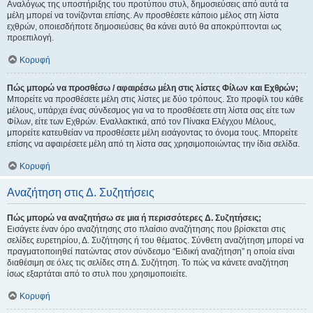
Αναλόγως της υποστήριξης του προτύπου στυλ, δημοσιεύσεις από αυτά τα
μέλη μπορεί να τονίζονται επίσης. Αν προσθέσετε κάποιο μέλος στη λίστα
εχθρών, οποιεσδήποτε δημοσιεύσεις θα κάνει αυτό θα αποκρύπτονται ως
προεπιλογή.
Κορυφή
Πώς μπορώ να προσθέσω / αφαιρέσω μέλη στις λίστες Φίλων και Εχθρών;
Μπορείτε να προσθέσετε μέλη στις λίστες με δύο τρόπους. Στο προφίλ του κάθε
μέλους, υπάρχει ένας σύνδεσμος για να το προσθέσετε στη λίστα σας είτε των
Φίλων, είτε των Εχθρών. Εναλλακτικά, από τον Πίνακα Ελέγχου Μέλους,
μπορείτε κατευθείαν να προσθέσετε μέλη εισάγοντας το όνομα τους. Μπορείτε
επίσης να αφαιρέσετε μέλη από τη λίστα σας χρησιμοποιώντας την ίδια σελίδα.
Κορυφή
Αναζήτηση στις Δ. Συζητήσεις
Πώς μπορώ να αναζητήσω σε μια ή περισσότερες Δ. Συζητήσεις;
Εισάγετε έναν όρο αναζήτησης στο πλαίσιο αναζήτησης που βρίσκεται στις
σελίδες ευρετηρίου, Δ. Συζήτησης ή του θέματος. Σύνθετη αναζήτηση μπορεί να
πραγματοποιηθεί πατώντας στον σύνδεσμο “Ειδική αναζήτηση” η οποία είναι
διαθέσιμη σε όλες τις σελίδες στη Δ. Συζήτηση. Το πώς να κάνετε αναζήτηση
ίσως εξαρτάται από το στυλ που χρησιμοποιείτε.
Κορυφή