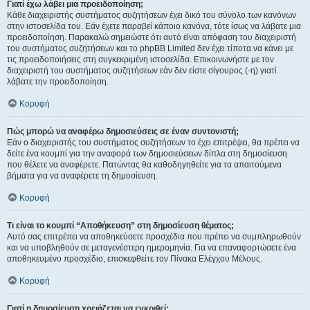
Γιατί έχω λάβει μια προειδοποίηση;
Κάθε διαχειριστής συστήματος συζητήσεων έχει δικό του σύνολο των κανόνων
στην ιστοσελίδα του. Εάν έχετε παραβεί κάποιο κανόνα, τότε ίσως να λάβατε μια
προειδοποίηση. Παρακαλώ σημειώστε ότι αυτό είναι απόφαση του διαχειριστή
του συστήματος συζητήσεων και το phpBB Limited δεν έχει τίποτα να κάνει με
τις προειδοποιήσεις στη συγκεκριμένη ιστοσελίδα. Επικοινωνήστε με τον
διαχειριστή του συστήματος συζητήσεων εάν δεν είστε σίγουρος (-η) γιατί
λάβατε την προειδοποίηση.
Κορυφή
Πώς μπορώ να αναφέρω δημοσιεύσεις σε έναν συντονιστή;
Εάν ο διαχειριστής του συστήματος συζητήσεων το έχει επιτρέψει, θα πρέπει να
δείτε ένα κουμπί για την αναφορά των δημοσιεύσεων δίπλα στη δημοσίευση
που θέλετε να αναφέρετε. Πατώντας θα καθοδηγηθείτε για τα απαιτούμενα
βήματα για να αναφέρετε τη δημοσίευση.
Κορυφή
Τι είναι το κουμπί “Αποθήκευση” στη δημοσίευση θέματος;
Αυτό σας επιτρέπει να αποθηκεύσετε προσχέδια που πρέπει να συμπληρωθούν
και να υποβληθούν σε μεταγενέστερη ημερομηνία. Για να επαναφορτώσετε ένα
αποθηκευμένο προσχέδιο, επισκεφθείτε τον Πίνακα Ελέγχου Μέλους.
Κορυφή
Γιατί η δημοσίευση χρειάζεται να εγκριθεί;