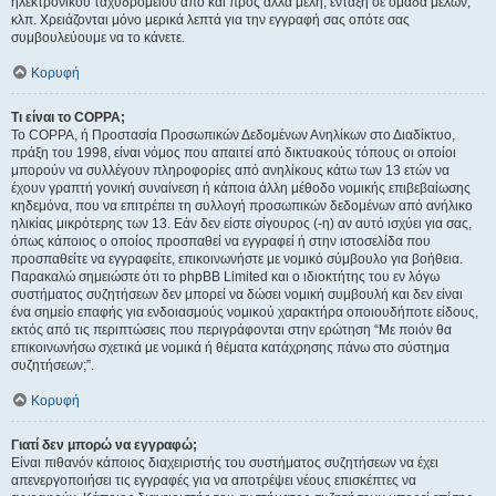
ηλεκτρονικού ταχυδρομείου από και προς άλλα μέλη, ένταξη σε ομάδα μελών,
κλπ. Χρειάζονται μόνο μερικά λεπτά για την εγγραφή σας οπότε σας
συμβουλεύουμε να το κάνετε.
Κορυφή
Τι είναι το COPPA;
Το COPPA, ή Προστασία Προσωπικών Δεδομένων Ανηλίκων στο Διαδίκτυο,
πράξη του 1998, είναι νόμος που απαιτεί από δικτυακούς τόπους οι οποίοι
μπορούν να συλλέγουν πληροφορίες από ανηλίκους κάτω των 13 ετών να
έχουν γραπτή γονική συναίνεση ή κάποια άλλη μέθοδο νομικής επιβεβαίωσης
κηδεμόνα, που να επιτρέπει τη συλλογή προσωπικών δεδομένων από ανήλικο
ηλικίας μικρότερης των 13. Εάν δεν είστε σίγουρος (-η) αν αυτό ισχύει για σας,
όπως κάποιος ο οποίος προσπαθεί να εγγραφεί ή στην ιστοσελίδα που
προσπαθείτε να εγγραφείτε, επικοινωνήστε με νομικό σύμβουλο για βοήθεια.
Παρακαλώ σημειώστε ότι το phpBB Limited και ο ιδιοκτήτης του εν λόγω
συστήματος συζητήσεων δεν μπορεί να δώσει νομική συμβουλή και δεν είναι
ένα σημείο επαφής για ενδοιασμούς νομικού χαρακτήρα οποιουδήποτε είδους,
εκτός από τις περιπτώσεις που περιγράφονται στην ερώτηση “Με ποιόν θα
επικοινωνήσω σχετικά με νομικά ή θέματα κατάχρησης πάνω στο σύστημα
συζητήσεων;”.
Κορυφή
Γιατί δεν μπορώ να εγγραφώ;
Είναι πιθανόν κάποιος διαχειριστής του συστήματος συζητήσεων να έχει
απενεργοποιήσει τις εγγραφές για να αποτρέψει νέους επισκέπτες να