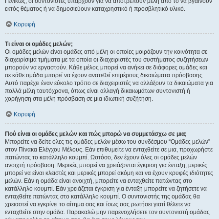
Γενικώς, οι συντονιστές υπάρχουν για να αποτρέπουν μέλη από το να βγαίνουν
εκτός θέματος ή να δημοσιεύουν καταχρηστικό ή προσβλητικό υλικό.
Κορυφή
Τι είναι οι ομάδες μελών;
Οι ομάδες μελών είναι ομάδες από μέλη οι οποίες μοιράζουν την κοινότητα σε
διαχειρίσιμα τμήματα με τα οποία οι διαχειριστές του συστήματος συζητήσεων
μπορούν να εργαστούν. Κάθε μέλος μπορεί να ανήκει σε διάφορες ομάδες και
σε κάθε ομάδα μπορεί να έχουν ανατεθεί επιμέρους δικαιώματα πρόσβασης.
Αυτό παρέχει έναν εύκολο τρόπο σε διαχειριστές να αλλάξουν τα δικαιώματα για
πολλά μέλη ταυτόχρονα, όπως είναι αλλαγή δικαιωμάτων συντονιστή ή
χορήγηση στα μέλη πρόσβαση σε μια ιδιωτική συζήτηση.
Κορυφή
Πού είναι οι ομάδες μελών και πώς μπορώ να συμμετάσχω σε μια;
Μπορείτε να δείτε όλες τις ομάδες μελών μέσω του συνδέσμου “Ομάδες μελών”
στον Πίνακα Ελέγχου Μέλους. Εάν επιθυμείτε να ενταχθείτε σε μια, προχωρήστε
πατώντας το κατάλληλο κουμπί. Ωστόσο, δεν έχουν όλες οι ομάδες μελών
ανοιχτή πρόσβαση. Μερικές μπορεί να χρειάζονται έγκριση για ένταξη, μερικές
μπορεί να είναι κλειστές και μερικές μπορεί ακόμη και να έχουν κρυφές ιδιότητες
μελών. Εάν η ομάδα είναι ανοιχτή, μπορείτε να ενταχθείτε πατώντας στο
κατάλληλο κουμπί. Εάν χρειάζεται έγκριση για ένταξη μπορείτε να ζητήσετε να
ενταχθείτε πατώντας στο κατάλληλο κουμπί. Ο συντονιστής της ομάδας θα
χρειαστεί να εγκρίνει το αίτημα σας και ίσως σας ρωτήσει γιατί θέλετε να
ενταχθείτε στην ομάδα. Παρακαλώ μην παρενοχλήσετε τον συντονιστή ομάδας