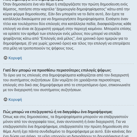
Όταν δημοσιεύετε ένα νέο θέμα ή επεξεργάζεστε την πρώτη δημοσίευση ενός
θέματος, πατήστε στην καρτέλα “Δημιουργία δημοψηφίσματος” κάτω από την
κύρια φόρμα δημοσίευσης. Εάν δεν μπορείτε να το δείτε αυτό, δεν έχετε τα
κατάλληλα δικαιώματα για να δημιουργήσετε δημοψηφίσματα. Εισάγετε έναν
τίτλο και τουλάχιστον δύο επιλογές στα κατάλληλα πεδία, διασφαλίζοντας κάθε
επιλογή να είναι σε ξεχωριστή γραμμή στην περιοχή κειμένου. Μπορείτε επίσης
να ορίσετε τον αριθμό των επιλογών ενός μέλους που μπορεί να επιλέξει
ψηφίζοντας κάτω από “Επιλογές ανά μέλος”, ένα χρονικό όριο ημερών για το
δημοψήφισμα, (0 για χωρίς χρονικό όριο) και τέλος την επιλογή να επιτρέψετε
στα μέλη να τροποποιούν τις ψήφους τους.
Κορυφή
Γιατί δεν μπορώ να προσθέσω περισσότερες επιλογές ψήφων;
Το όριο για τις επιλογές στα δημοψηφίσματα καθορίζεται από τον διαχειριστή
του συστήματος συζητήσεων. Εάν νομίζετε ότι χρειάζονται περισσότερες
επιλογές στο δικό σας δημοψήφισμα από το επιτρεπόμενο όριο, επικοινωνείτε
με τον διαχειριστή του συστήματος συζητήσεων.
Κορυφή
Πώς μπορώ να επεξεργαστώ ή να διαγράψω ένα δημοψήφισμα;
Όπως και στις δημοσιεύσεις, τα δημοψηφίσματα μπορούν να επεξεργαστούν
μόνον από τον συγγραφέα τους, έναν συντονιστή ή έναν διαχειριστή. Για να
επεξεργαστείτε ένα δημοψήφισμα, επεξεργαστείτε την πρώτη δημοσίευση στο
θέμα. Αυτή έχει πάντα συνδεδεμένο το δημοψήφισμα με αυτό. Εάν κανένας δεν
έχει δώσει μια ψήφο, τα μέλη μπορούν να διαγράψουν το δημοψήφισμα ή να