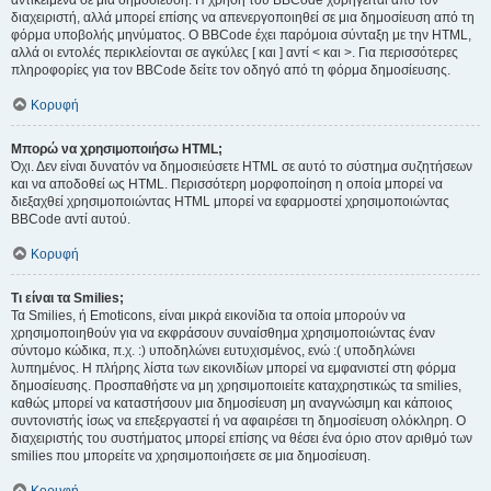
αντικείμενα σε μια δημοσίευση. Η χρήση του BBCode χορηγείται από τον
διαχειριστή, αλλά μπορεί επίσης να απενεργοποιηθεί σε μια δημοσίευση από τη
φόρμα υποβολής μηνύματος. Ο BBCode έχει παρόμοια σύνταξη με την HTML,
αλλά οι εντολές περικλείονται σε αγκύλες [ και ] αντί < και >. Για περισσότερες
πληροφορίες για τον BBCode δείτε τον οδηγό από τη φόρμα δημοσίευσης.
Κορυφή
Μπορώ να χρησιμοποιήσω HTML;
Όχι. Δεν είναι δυνατόν να δημοσιεύσετε HTML σε αυτό το σύστημα συζητήσεων
και να αποδοθεί ως HTML. Περισσότερη μορφοποίηση η οποία μπορεί να
διεξαχθεί χρησιμοποιώντας HTML μπορεί να εφαρμοστεί χρησιμοποιώντας
BBCode αντί αυτού.
Κορυφή
Τι είναι τα Smilies;
Τα Smilies, ή Emoticons, είναι μικρά εικονίδια τα οποία μπορούν να
χρησιμοποιηθούν για να εκφράσουν συναίσθημα χρησιμοποιώντας έναν
σύντομο κώδικα, π.χ. :) υποδηλώνει ευτυχισμένος, ενώ :( υποδηλώνει
λυπημένος. Η πλήρης λίστα των εικονιδίων μπορεί να εμφανιστεί στη φόρμα
δημοσίευσης. Προσπαθήστε να μη χρησιμοποιείτε καταχρηστικώς τα smilies,
καθώς μπορεί να καταστήσουν μια δημοσίευση μη αναγνώσιμη και κάποιος
συντονιστής ίσως να επεξεργαστεί ή να αφαιρέσει τη δημοσίευση ολόκληρη. Ο
διαχειριστής του συστήματος μπορεί επίσης να θέσει ένα όριο στον αριθμό των
smilies που μπορείτε να χρησιμοποιήσετε σε μια δημοσίευση.