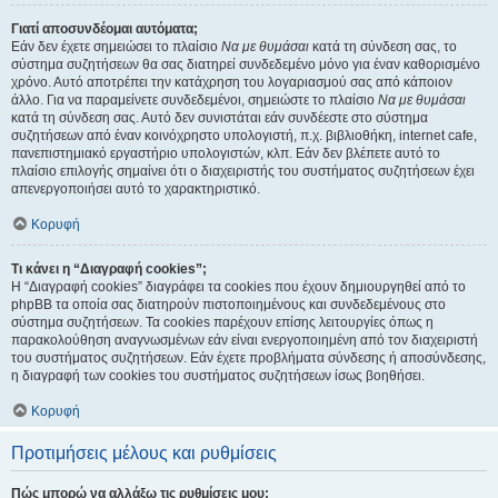
Γιατί αποσυνδέομαι αυτόματα;
Εάν δεν έχετε σημειώσει το πλαίσιο
Να με θυμάσαι
κατά τη σύνδεση σας, το
σύστημα συζητήσεων θα σας διατηρεί συνδεδεμένο μόνο για έναν καθορισμένο
χρόνο. Αυτό αποτρέπει την κατάχρηση του λογαριασμού σας από κάποιον
άλλο. Για να παραμείνετε συνδεδεμένοι, σημειώστε το πλαίσιο
Να με θυμάσαι
κατά τη σύνδεση σας. Αυτό δεν συνιστάται εάν συνδέεστε στο σύστημα
συζητήσεων από έναν κοινόχρηστο υπολογιστή, π.χ. βιβλιοθήκη, internet cafe,
πανεπιστημιακό εργαστήριο υπολογιστών, κλπ. Εάν δεν βλέπετε αυτό το
πλαίσιο επιλογής σημαίνει ότι ο διαχειριστής του συστήματος συζητήσεων έχει
απενεργοποιήσει αυτό το χαρακτηριστικό.
Κορυφή
Τι κάνει η “Διαγραφή cookies”;
Η “Διαγραφή cookies” διαγράφει τα cookies που έχουν δημιουργηθεί από το
phpBB τα οποία σας διατηρούν πιστοποιημένους και συνδεδεμένους στο
σύστημα συζητήσεων. Τα cookies παρέχουν επίσης λειτουργίες όπως η
παρακολούθηση αναγνωσμένων εάν είναι ενεργοποιημένη από τον διαχειριστή
του συστήματος συζητήσεων. Εάν έχετε προβλήματα σύνδεσης ή αποσύνδεσης,
η διαγραφή των cookies του συστήματος συζητήσεων ίσως βοηθήσει.
Κορυφή
Προτιμήσεις μέλους και ρυθμίσεις
Πώς μπορώ να αλλάξω τις ρυθμίσεις μου;