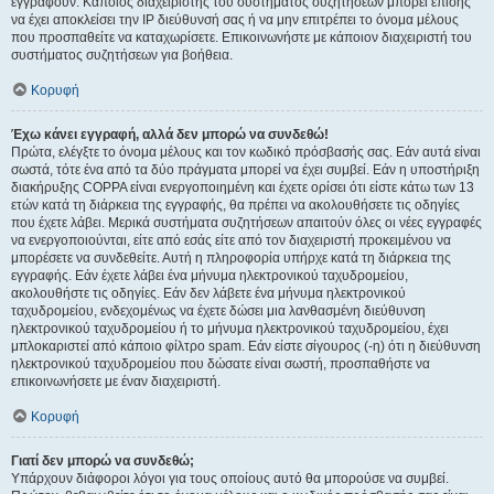
εγγραφούν. Κάποιος διαχειριστής του συστήματος συζητήσεων μπορεί επίσης
να έχει αποκλείσει την IP διεύθυνσή σας ή να μην επιτρέπει το όνομα μέλους
που προσπαθείτε να καταχωρίσετε. Επικοινωνήστε με κάποιον διαχειριστή του
συστήματος συζητήσεων για βοήθεια.
Κορυφή
Έχω κάνει εγγραφή, αλλά δεν μπορώ να συνδεθώ!
Πρώτα, ελέγξτε το όνομα μέλους και τον κωδικό πρόσβασής σας. Εάν αυτά είναι
σωστά, τότε ένα από τα δύο πράγματα μπορεί να έχει συμβεί. Εάν η υποστήριξη
διακήρυξης COPPA είναι ενεργοποιημένη και έχετε ορίσει ότι είστε κάτω των 13
ετών κατά τη διάρκεια της εγγραφής, θα πρέπει να ακολουθήσετε τις οδηγίες
που έχετε λάβει. Μερικά συστήματα συζητήσεων απαιτούν όλες οι νέες εγγραφές
να ενεργοποιούνται, είτε από εσάς είτε από τον διαχειριστή προκειμένου να
μπορέσετε να συνδεθείτε. Αυτή η πληροφορία υπήρχε κατά τη διάρκεια της
εγγραφής. Εάν έχετε λάβει ένα μήνυμα ηλεκτρονικού ταχυδρομείου,
ακολουθήστε τις οδηγίες. Εάν δεν λάβετε ένα μήνυμα ηλεκτρονικού
ταχυδρομείου, ενδεχομένως να έχετε δώσει μια λανθασμένη διεύθυνση
ηλεκτρονικού ταχυδρομείου ή το μήνυμα ηλεκτρονικού ταχυδρομείου, έχει
μπλοκαριστεί από κάποιο φίλτρο spam. Εάν είστε σίγουρος (-η) ότι η διεύθυνση
ηλεκτρονικού ταχυδρομείου που δώσατε είναι σωστή, προσπαθήστε να
επικοινωνήσετε με έναν διαχειριστή.
Κορυφή
Γιατί δεν μπορώ να συνδεθώ;
Υπάρχουν διάφοροι λόγοι για τους οποίους αυτό θα μπορούσε να συμβεί.