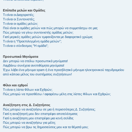
Επίπεδα μελών και Ομάδες
Τι είναι οι Διαχειριστές;
Τι είναι οι Συντονιστές;
Τι είναι οι ομάδες μελών;
Πού είναι οι ομάδες μελών και πώς μπορώ να συμμετάσχω σε μια;
Πώς μπορώ να γίνω συντονιστής ομάδας μελών;
Γιατί μερικές ομάδες μελών εμφανίζονται με διαφορετικό χρώμα;
Τι είναι η “Προεπιλεγμένη ομάδα μελών”;
Τι είναι ο σύνδεσμος "Η ομάδα”;
Προσωπικά Μηνύματα
Δεν μπορώ να στείλω προσωπικά μηνύματα!
Λαμβάνω συνέχεια ανεπιθύμητα μηνύματα!
Έχω λάβει ένα μήνυμα spam ή ένα προσβλητικό μήνυμα ηλεκτρονικού ταχυδρομείου
από κάποιο μέλος του συστήματος συζητήσεων!
Φίλοι και εχθροί
Τι είναι η λίστα Φίλων και Εχθρών;
Πώς μπορώ να προσθέσω / αφαιρέσω μέλη στις λίστες Φίλων και Εχθρών;
Αναζήτηση στις Δ. Συζητήσεις
Πώς μπορώ να αναζητήσω σε μια ή περισσότερες Δ. Συζητήσεις;
Γιατί η αναζήτησή μου δεν επιστρέφει αποτελέσματα;
Γιατί η αναζήτηση μου επιστρέφει μια κενή σελίδα;
Πώς μπορώ να αναζητήσω για μέλη;
Πώς μπορώ να βρω τις δημοσιεύσεις μου και τα θέματά μου;