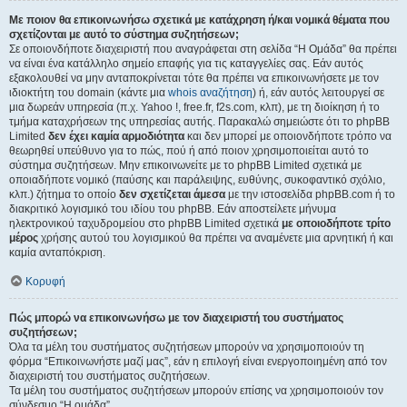
Με ποιον θα επικοινωνήσω σχετικά με κατάχρηση ή/και νομικά θέματα που
σχετίζονται με αυτό το σύστημα συζητήσεων;
Σε οποιονδήποτε διαχειριστή που αναγράφεται στη σελίδα “Η Ομάδα” θα πρέπει
να είναι ένα κατάλληλο σημείο επαφής για τις καταγγελίες σας. Εάν αυτός
εξακολουθεί να μην ανταποκρίνεται τότε θα πρέπει να επικοινωνήσετε με τον
ιδιοκτήτη του domain (κάντε μια
whois αναζήτηση
) ή, εάν αυτός λειτουργεί σε
μια δωρεάν υπηρεσία (π.χ. Yahoo !, free.fr, f2s.com, κλπ), με τη διοίκηση ή το
τμήμα καταχρήσεων της υπηρεσίας αυτής. Παρακαλώ σημειώστε ότι το phpBB
Limited
δεν έχει καμία αρμοδιότητα
και δεν μπορεί με οποιονδήποτε τρόπο να
θεωρηθεί υπεύθυνο για το πώς, πού ή από ποιον χρησιμοποιείται αυτό το
σύστημα συζητήσεων. Μην επικοινωνείτε με το phpBB Limited σχετικά με
οποιαδήποτε νομικό (παύσης και παράλειψης, ευθύνης, συκοφαντικό σχόλιο,
κλπ.) ζήτημα το οποίο
δεν σχετίζεται άμεσα
με την ιστοσελίδα phpBB.com ή το
διακριτικό λογισμικό του ιδίου του phpBB. Εάν αποστείλετε μήνυμα
ηλεκτρονικού ταχυδρομείου στο phpBB Limited σχετικά
με οποιοδήποτε τρίτο
μέρος
χρήσης αυτού του λογισμικού θα πρέπει να αναμένετε μια αρνητική ή και
καμία ανταπόκριση.
Κορυφή
Πώς μπορώ να επικοινωνήσω με τον διαχειριστή του συστήματος
συζητήσεων;
Όλα τα μέλη του συστήματος συζητήσεων μπορούν να χρησιμοποιούν τη
φόρμα “Επικοινωνήστε μαζί μας”, εάν η επιλογή είναι ενεργοποιημένη από τον
διαχειριστή του συστήματος συζητήσεων.
Τα μέλη του συστήματος συζητήσεων μπορούν επίσης να χρησιμοποιούν τον
σύνδεσμο “Η ομάδα”.