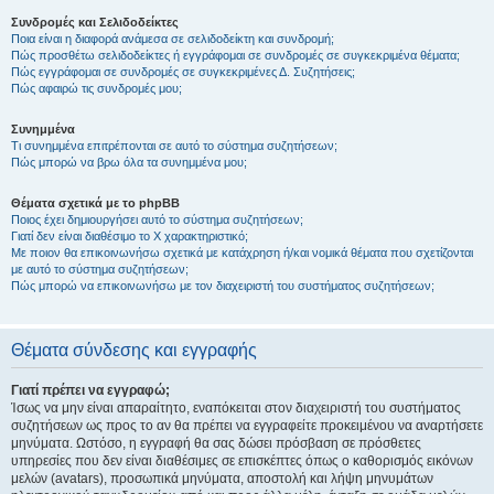
Συνδρομές και Σελιδοδείκτες
Ποια είναι η διαφορά ανάμεσα σε σελιδοδείκτη και συνδρομή;
Πώς προσθέτω σελιδοδείκτες ή εγγράφομαι σε συνδρομές σε συγκεκριμένα θέματα;
Πώς εγγράφομαι σε συνδρομές σε συγκεκριμένες Δ. Συζητήσεις;
Πώς αφαιρώ τις συνδρομές μου;
Συνημμένα
Τι συνημμένα επιτρέπονται σε αυτό το σύστημα συζητήσεων;
Πώς μπορώ να βρω όλα τα συνημμένα μου;
Θέματα σχετικά με το phpBB
Ποιος έχει δημιουργήσει αυτό το σύστημα συζητήσεων;
Γιατί δεν είναι διαθέσιμο το Χ χαρακτηριστικό;
Με ποιον θα επικοινωνήσω σχετικά με κατάχρηση ή/και νομικά θέματα που σχετίζονται
με αυτό το σύστημα συζητήσεων;
Πώς μπορώ να επικοινωνήσω με τον διαχειριστή του συστήματος συζητήσεων;
Θέματα σύνδεσης και εγγραφής
Γιατί πρέπει να εγγραφώ;
Ίσως να μην είναι απαραίτητο, εναπόκειται στον διαχειριστή του συστήματος
συζητήσεων ως προς το αν θα πρέπει να εγγραφείτε προκειμένου να αναρτήσετε
μηνύματα. Ωστόσο, η εγγραφή θα σας δώσει πρόσβαση σε πρόσθετες
υπηρεσίες που δεν είναι διαθέσιμες σε επισκέπτες όπως ο καθορισμός εικόνων
μελών (avatars), προσωπικά μηνύματα, αποστολή και λήψη μηνυμάτων