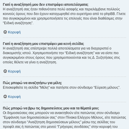
Γιατί η αναζήτησή μου δεν επιστρέφει αποτελέσματα;
Η αναζήτησή σας ήταν πιθανότατα πολύ ασαφής και περιελάμβανε πολλούς
κοινούς όρους που δεν έχουν καταχωρηθεί στο ευρετήριο από το phpBB. Γίνετε
πιο συγκεκριμένοι και χρησιμοποιήσετε τις επιλογές που είναι διαθέσιμες στην
“Ειδική αναζήτηση”.
Κορυφή
Γιατί η αναζήτηση μου επιστρέφει μια κενή σελίδα;
Η αναζήτησή σας επέστρεψε πολλά αποτελέσματα για να διαχειριστεί ο
διακομιστής ιστού. Χρησιμοποιήστε την “Ειδική αναζήτηση” και να είστε πιο
συγκεκριμένοι στους όρους που χρησιμοποιούνται και τις Δ. Συζητήσεις στις
οποίες θέλετε να γίνει η αναζήτηση.
Κορυφή
Πώς μπορώ να αναζητήσω για μέλη;
Επισκεφθείτε τη σελίδα "Μέλη" και πατήστε στον σύνδεσμο “Εύρεση μέλους”.
Κορυφή
Πώς μπορώ να βρω τις δημοσιεύσεις μου και τα θέματά μου;
Οι δημοσιεύσεις σας μπορούν να ανακτηθούν είτε πατώντας στον σύνδεσμο
“Εμφάνιση των δημοσιεύσεών σας” στον Πίνακα Ελέγχου Μέλους, είτε πατώντας
στον σύνδεσμο “Αναζήτηση δημοσιεύσεων μέλους” μέσω της σελίδας του
προφίλ σας ή πατώντας στο μενού “Γρήγορες συνδέσεις” στην κορυφή του