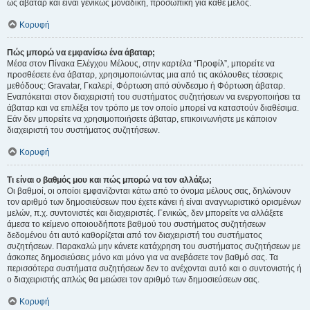
ως άβαταρ και είναι γενικώς μοναδική, προσωπική για κάθε μέλος.
Κορυφή
Πώς μπορώ να εμφανίσω ένα άβαταρ;
Μέσα στον Πίνακα Ελέγχου Μέλους, στην καρτέλα “Προφίλ”, μπορείτε να
προσθέσετε ένα άβαταρ, χρησιμοποιώντας μια από τις ακόλουθες τέσσερις
μεθόδους: Gravatar, Γκαλερί, Φόρτωση από σύνδεσμο ή Φόρτωση άβαταρ.
Εναπόκειται στον διαχειριστή του συστήματος συζητήσεων να ενεργοποιήσει τα
άβαταρ και να επιλέξει τον τρόπο με τον οποίο μπορεί να καταστούν διαθέσιμα.
Εάν δεν μπορείτε να χρησιμοποιήσετε άβαταρ, επικοινωνήστε με κάποιον
διαχειριστή του συστήματος συζητήσεων.
Κορυφή
Τι είναι ο βαθμός μου και πώς μπορώ να τον αλλάξω;
Οι βαθμοί, οι οποίοι εμφανίζονται κάτω από το όνομα μέλους σας, δηλώνουν
τον αριθμό των δημοσιεύσεων που έχετε κάνει ή είναι αναγνωριστικό ορισμένων
μελών, π.χ. συντονιστές και διαχειριστές. Γενικώς, δεν μπορείτε να αλλάξετε
άμεσα το κείμενο οποιουδήποτε βαθμού του συστήματος συζητήσεων
δεδομένου ότι αυτό καθορίζεται από τον διαχειριστή του συστήματος
συζητήσεων. Παρακαλώ μην κάνετε κατάχρηση του συστήματος συζητήσεων με
άσκοπες δημοσιεύσεις μόνο και μόνο για να ανεβάσετε τον βαθμό σας. Τα
περισσότερα συστήματα συζητήσεων δεν το ανέχονται αυτό και ο συντονιστής ή
ο διαχειριστής απλώς θα μειώσει τον αριθμό των δημοσιεύσεων σας.
Κορυφή