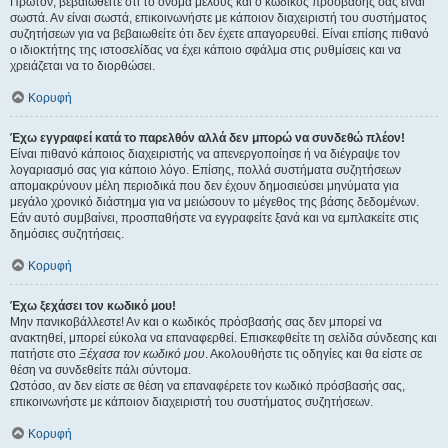
Πρώτον, βεβαιωθείτε ότι το όνομα μέλους και ο κωδικός πρόσβασής σας είναι
σωστά. Αν είναι σωστά, επικοινωνήστε με κάποιον διαχειριστή του συστήματος
συζητήσεων για να βεβαιωθείτε ότι δεν έχετε απαγορευθεί. Είναι επίσης πιθανό
ο ιδιοκτήτης της ιστοσελίδας να έχει κάποιο σφάλμα στις ρυθμίσεις και να
χρειάζεται να το διορθώσει.
Κορυφή
Έχω εγγραφεί κατά το παρελθόν αλλά δεν μπορώ να συνδεθώ πλέον!
Είναι πιθανό κάποιος διαχειριστής να απενεργοποίησε ή να διέγραψε τον
λογαριασμό σας για κάποιο λόγο. Επίσης, πολλά συστήματα συζητήσεων
απομακρύνουν μέλη περιοδικά που δεν έχουν δημοσιεύσει μηνύματα για
μεγάλο χρονικό διάστημα για να μειώσουν το μέγεθος της βάσης δεδομένων.
Εάν αυτό συμβαίνει, προσπαθήστε να εγγραφείτε ξανά και να εμπλακείτε στις
δημόσιες συζητήσεις.
Κορυφή
Έχω ξεχάσει τον κωδικό μου!
Μην πανικοβάλλεστε! Αν και ο κωδικός πρόσβασής σας δεν μπορεί να
ανακτηθεί, μπορεί εύκολα να επαναφερθεί. Επισκεφθείτε τη σελίδα σύνδεσης και
πατήστε στο
Ξέχασα τον κωδικό μου
. Ακολουθήστε τις οδηγίες και θα είστε σε
θέση να συνδεθείτε πάλι σύντομα.
Ωστόσο, αν δεν είστε σε θέση να επαναφέρετε τον κωδικό πρόσβασής σας,
επικοινωνήστε με κάποιον διαχειριστή του συστήματος συζητήσεων.
Κορυφή