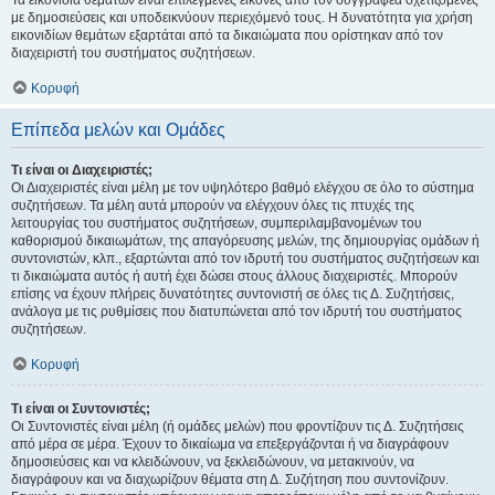
Τα εικονίδια θεμάτων είναι επιλεγμένες εικόνες από τον συγγραφέα σχετιζόμενες
με δημοσιεύσεις και υποδεικνύουν περιεχόμενό τους. Η δυνατότητα για χρήση
εικονιδίων θεμάτων εξαρτάται από τα δικαιώματα που ορίστηκαν από τον
διαχειριστή του συστήματος συζητήσεων.
Κορυφή
Επίπεδα μελών και Ομάδες
Τι είναι οι Διαχειριστές;
Οι Διαχειριστές είναι μέλη με τον υψηλότερο βαθμό ελέγχου σε όλο το σύστημα
συζητήσεων. Τα μέλη αυτά μπορούν να ελέγχουν όλες τις πτυχές της
λειτουργίας του συστήματος συζητήσεων, συμπεριλαμβανομένων του
καθορισμού δικαιωμάτων, της απαγόρευσης μελών, της δημιουργίας ομάδων ή
συντονιστών, κλπ., εξαρτώνται από τον ιδρυτή του συστήματος συζητήσεων και
τι δικαιώματα αυτός ή αυτή έχει δώσει στους άλλους διαχειριστές. Μπορούν
επίσης να έχουν πλήρεις δυνατότητες συντονιστή σε όλες τις Δ. Συζητήσεις,
ανάλογα με τις ρυθμίσεις που διατυπώνεται από τον ιδρυτή του συστήματος
συζητήσεων.
Κορυφή
Τι είναι οι Συντονιστές;
Οι Συντονιστές είναι μέλη (ή ομάδες μελών) που φροντίζουν τις Δ. Συζητήσεις
από μέρα σε μέρα. Έχουν το δικαίωμα να επεξεργάζονται ή να διαγράφουν
δημοσιεύσεις και να κλειδώνουν, να ξεκλειδώνουν, να μετακινούν, να
διαγράφουν και να διαχωρίζουν θέματα στη Δ. Συζήτηση που συντονίζουν.