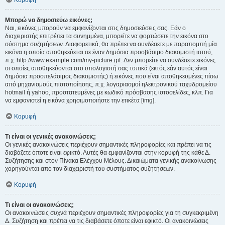
Κορυφή
Μπορώ να δημοσιεύω εικόνες;
Ναι, εικόνες μπορούν να εμφανίζονται στις δημοσιεύσεις σας. Εάν ο
διαχειριστής επιτρέπει τα συνημμένα, μπορείτε να φορτώσετε την εικόνα στο
σύστημα συζητήσεων. Διαφορετικά, θα πρέπει να συνδέσετε με παραπομπή μία
εικόνα η οποία αποθηκεύεται σε έναν δημόσια προσβάσιμο διακομιστή ιστού,
π.χ. http://www.example.com/my-picture.gif. Δεν μπορείτε να συνδέσετε εικόνες
οι οποίες αποθηκεύονται στο υπολογιστή σας τοπικά (εκτός εάν αυτός είναι
δημόσια προσπελάσιμος διακομιστής) ή εικόνες που είναι αποθηκευμένες πίσω
από μηχανισμούς πιστοποίησης, π.χ. λογαριασμοί ηλεκτρονικού ταχυδρομείου
hotmail ή yahoo, προστατευμένες με κωδικό πρόσβασης ιστοσελίδες, κλπ. Για
να εμφανιστεί η εικόνα χρησιμοποιήστε την ετικέτα [img].
Κορυφή
Τι είναι οι γενικές ανακοινώσεις;
Οι γενικές ανακοινώσεις περιέχουν σημαντικές πληροφορίες και πρέπει να τις
διαβάζετε όποτε είναι εφικτό. Αυτές θα εμφανίζονται στην κορυφή της κάθε Δ.
Συζήτησης και στον Πίνακα Ελέγχου Μέλους. Δικαιώματα γενικής ανακοίνωσης
χορηγούνται από τον διαχειριστή του συστήματος συζητήσεων.
Κορυφή
Τι είναι οι ανακοινώσεις;
Οι ανακοινώσεις συχνά περιέχουν σημαντικές πληροφορίες για τη συγκεκριμένη
Δ. Συζήτηση και πρέπει να τις διαβάσετε όποτε είναι εφικτό. Οι ανακοινώσεις