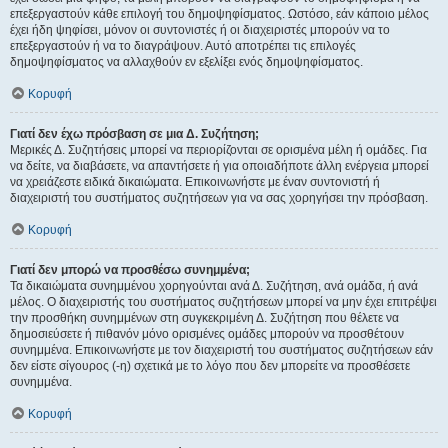
επεξεργαστούν κάθε επιλογή του δημοψηφίσματος. Ωστόσο, εάν κάποιο μέλος
έχει ήδη ψηφίσει, μόνον οι συντονιστές ή οι διαχειριστές μπορούν να το
επεξεργαστούν ή να το διαγράψουν. Αυτό αποτρέπει τις επιλογές
δημοψηφίσματος να αλλαχθούν εν εξελίξει ενός δημοψηφίσματος.
Κορυφή
Γιατί δεν έχω πρόσβαση σε μια Δ. Συζήτηση;
Μερικές Δ. Συζητήσεις μπορεί να περιορίζονται σε ορισμένα μέλη ή ομάδες. Για
να δείτε, να διαβάσετε, να απαντήσετε ή για οποιαδήποτε άλλη ενέργεια μπορεί
να χρειάζεστε ειδικά δικαιώματα. Επικοινωνήστε με έναν συντονιστή ή
διαχειριστή του συστήματος συζητήσεων για να σας χορηγήσει την πρόσβαση.
Κορυφή
Γιατί δεν μπορώ να προσθέσω συνημμένα;
Τα δικαιώματα συνημμένου χορηγούνται ανά Δ. Συζήτηση, ανά ομάδα, ή ανά
μέλος. Ο διαχειριστής του συστήματος συζητήσεων μπορεί να μην έχει επιτρέψει
την προσθήκη συνημμένων στη συγκεκριμένη Δ. Συζήτηση που θέλετε να
δημοσιεύσετε ή πιθανόν μόνο ορισμένες ομάδες μπορούν να προσθέτουν
συνημμένα. Επικοινωνήστε με τον διαχειριστή του συστήματος συζητήσεων εάν
δεν είστε σίγουρος (-η) σχετικά με το λόγο που δεν μπορείτε να προσθέσετε
συνημμένα.
Κορυφή