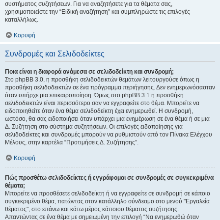
συστήματος συζητήσεων. Για να αναζητήσετε για τα θέματα σας,
χρησιμοποιείστε την “Ειδική αναζήτηση” και συμπληρώστε τις επιλογές
καταλλήλως.
Κορυφή
Συνδρομές και Σελιδοδείκτες
Ποια είναι η διαφορά ανάμεσα σε σελιδοδείκτη και συνδρομή;
Στο phpBB 3.0, η προσθήκη σελιδοδεικτών θεμάτων λειτουργούσε όπως η
προσθήκη σελιδοδεικτών σε ένα πρόγραμμα περιήγησης. Δεν ενημερωνόσασταν
όταν υπήρχε μια επικαιροποίηση. Όμως στο phpBB 3.1 η προσθήκη
σελιδοδεικτών είναι περισσότερο σαν να εγγραφείτε στο θέμα. Μπορείτε να
ειδοποιηθείτε όταν ένα θέμα σελιδοδείκτη έχει ενημερωθεί. Η συνδρομή,
ωστόσο, θα σας ειδοποιήσει όταν υπάρχει μια ενημέρωση σε ένα θέμα ή σε μια
Δ. Συζήτηση στο σύστημα συζητήσεων. Οι επιλογές ειδοποίησης για
σελιδοδείκτες και συνδρομές μπορούν να ρυθμιστούν από τον Πίνακα Ελέγχου
Μέλους, στην καρτέλα “Προτιμήσεις Δ. Συζήτησης”.
Κορυφή
Πώς προσθέτω σελιδοδείκτες ή εγγράφομαι σε συνδρομές σε συγκεκριμένα
θέματα;
Μπορείτε να προσθέσετε σελιδοδείκτη ή να εγγραφείτε σε συνδρομή σε κάποιο
συγκεκριμένο θέμα, πατώντας στον κατάλληλο σύνδεσμο στο μενού "Εργαλεία
θέματος", στο επάνω και κάτω μέρος κάποιου θέματος συζήτησης.
Απαντώντας σε ένα θέμα με σημειωμένη την επιλογή “Να ενημερωθώ όταν