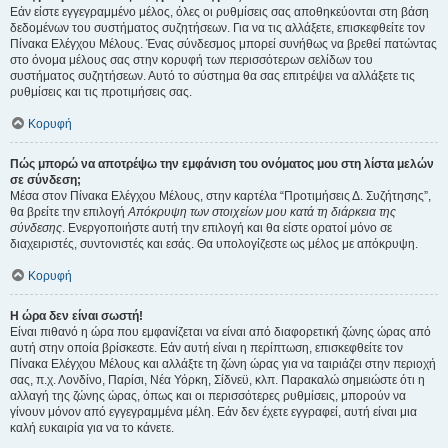
Εάν είστε εγγεγραμμένο μέλος, όλες οι ρυθμίσεις σας αποθηκεύονται στη βάση
δεδομένων του συστήματος συζητήσεων. Για να τις αλλάξετε, επισκεφθείτε τον
Πίνακα Ελέγχου Μέλους. Ένας σύνδεσμος μπορεί συνήθως να βρεθεί πατώντας
στο όνομα μέλους σας στην κορυφή των περισσότερων σελίδων του
συστήματος συζητήσεων. Αυτό το σύστημα θα σας επιτρέψει να αλλάξετε τις
ρυθμίσεις και τις προτιμήσεις σας.
Κορυφή
Πώς μπορώ να αποτρέψω την εμφάνιση του ονόματος μου στη λίστα μελών
σε σύνδεση;
Μέσα στον Πίνακα Ελέγχου Μέλους, στην καρτέλα “Προτιμήσεις Δ. Συζήτησης”,
θα βρείτε την επιλογή
Απόκρυψη των στοιχείων μου κατά τη διάρκεια της
σύνδεσης
. Ενεργοποιήστε αυτή την επιλογή και θα είστε ορατοί μόνο σε
διαχειριστές, συντονιστές και εσάς. Θα υπολογίζεστε ως μέλος με απόκρυψη.
Κορυφή
Η ώρα δεν είναι σωστή!
Είναι πιθανό η ώρα που εμφανίζεται να είναι από διαφορετική ζώνης ώρας από
αυτή στην οποία βρίσκεστε. Εάν αυτή είναι η περίπτωση, επισκεφθείτε τον
Πίνακα Ελέγχου Μέλους και αλλάξτε τη ζώνη ώρας για να ταιριάζει στην περιοχή
σας, π.χ. Λονδίνο, Παρίσι, Νέα Υόρκη, Σίδνεϋ, κλπ. Παρακαλώ σημειώστε ότι η
αλλαγή της ζώνης ώρας, όπως και οι περισσότερες ρυθμίσεις, μπορούν να
γίνουν μόνον από εγγεγραμμένα μέλη. Εάν δεν έχετε εγγραφεί, αυτή είναι μια
καλή ευκαιρία για να το κάνετε.