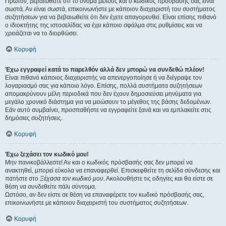
Πρώτον, βεβαιωθείτε ότι το όνομα μέλους και ο κωδικός πρόσβασής σας είναι
σωστά. Αν είναι σωστά, επικοινωνήστε με κάποιον διαχειριστή του συστήματος
συζητήσεων για να βεβαιωθείτε ότι δεν έχετε απαγορευθεί. Είναι επίσης πιθανό
ο ιδιοκτήτης της ιστοσελίδας να έχει κάποιο σφάλμα στις ρυθμίσεις και να
χρειάζεται να το διορθώσει.
Κορυφή
Έχω εγγραφεί κατά το παρελθόν αλλά δεν μπορώ να συνδεθώ πλέον!
Είναι πιθανό κάποιος διαχειριστής να απενεργοποίησε ή να διέγραψε τον
λογαριασμό σας για κάποιο λόγο. Επίσης, πολλά συστήματα συζητήσεων
απομακρύνουν μέλη περιοδικά που δεν έχουν δημοσιεύσει μηνύματα για
μεγάλο χρονικό διάστημα για να μειώσουν το μέγεθος της βάσης δεδομένων.
Εάν αυτό συμβαίνει, προσπαθήστε να εγγραφείτε ξανά και να εμπλακείτε στις
δημόσιες συζητήσεις.
Κορυφή
Έχω ξεχάσει τον κωδικό μου!
Μην πανικοβάλλεστε! Αν και ο κωδικός πρόσβασής σας δεν μπορεί να
ανακτηθεί, μπορεί εύκολα να επαναφερθεί. Επισκεφθείτε τη σελίδα σύνδεσης και
πατήστε στο
Ξέχασα τον κωδικό μου
. Ακολουθήστε τις οδηγίες και θα είστε σε
θέση να συνδεθείτε πάλι σύντομα.
Ωστόσο, αν δεν είστε σε θέση να επαναφέρετε τον κωδικό πρόσβασής σας,
επικοινωνήστε με κάποιον διαχειριστή του συστήματος συζητήσεων.
Κορυφή