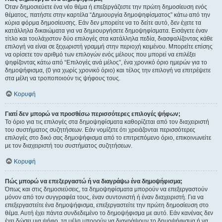
Όταν δημοσιεύετε ένα νέο θέμα ή επεξεργάζεστε την πρώτη δημοσίευση ενός
θέματος, πατήστε στην καρτέλα “Δημιουργία δημοψηφίσματος” κάτω από την
κύρια φόρμα δημοσίευσης. Εάν δεν μπορείτε να το δείτε αυτό, δεν έχετε τα
κατάλληλα δικαιώματα για να δημιουργήσετε δημοψηφίσματα. Εισάγετε έναν
τίτλο και τουλάχιστον δύο επιλογές στα κατάλληλα πεδία, διασφαλίζοντας κάθε
επιλογή να είναι σε ξεχωριστή γραμμή στην περιοχή κειμένου. Μπορείτε επίσης
να ορίσετε τον αριθμό των επιλογών ενός μέλους που μπορεί να επιλέξει
ψηφίζοντας κάτω από “Επιλογές ανά μέλος”, ένα χρονικό όριο ημερών για το
δημοψήφισμα, (0 για χωρίς χρονικό όριο) και τέλος την επιλογή να επιτρέψετε
στα μέλη να τροποποιούν τις ψήφους τους.
Κορυφή
Γιατί δεν μπορώ να προσθέσω περισσότερες επιλογές ψήφων;
Το όριο για τις επιλογές στα δημοψηφίσματα καθορίζεται από τον διαχειριστή
του συστήματος συζητήσεων. Εάν νομίζετε ότι χρειάζονται περισσότερες
επιλογές στο δικό σας δημοψήφισμα από το επιτρεπόμενο όριο, επικοινωνείτε
με τον διαχειριστή του συστήματος συζητήσεων.
Κορυφή
Πώς μπορώ να επεξεργαστώ ή να διαγράψω ένα δημοψήφισμα;
Όπως και στις δημοσιεύσεις, τα δημοψηφίσματα μπορούν να επεξεργαστούν
μόνον από τον συγγραφέα τους, έναν συντονιστή ή έναν διαχειριστή. Για να
επεξεργαστείτε ένα δημοψήφισμα, επεξεργαστείτε την πρώτη δημοσίευση στο
θέμα. Αυτή έχει πάντα συνδεδεμένο το δημοψήφισμα με αυτό. Εάν κανένας δεν
έχει δώσει μια ψήφο, τα μέλη μπορούν να διαγράψουν το δημοψήφισμα ή να