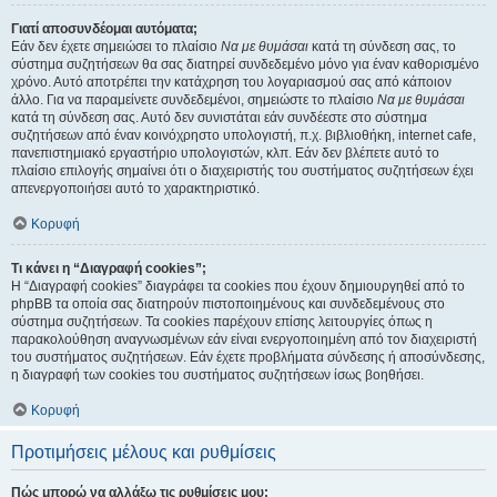
Γιατί αποσυνδέομαι αυτόματα;
Εάν δεν έχετε σημειώσει το πλαίσιο
Να με θυμάσαι
κατά τη σύνδεση σας, το
σύστημα συζητήσεων θα σας διατηρεί συνδεδεμένο μόνο για έναν καθορισμένο
χρόνο. Αυτό αποτρέπει την κατάχρηση του λογαριασμού σας από κάποιον
άλλο. Για να παραμείνετε συνδεδεμένοι, σημειώστε το πλαίσιο
Να με θυμάσαι
κατά τη σύνδεση σας. Αυτό δεν συνιστάται εάν συνδέεστε στο σύστημα
συζητήσεων από έναν κοινόχρηστο υπολογιστή, π.χ. βιβλιοθήκη, internet cafe,
πανεπιστημιακό εργαστήριο υπολογιστών, κλπ. Εάν δεν βλέπετε αυτό το
πλαίσιο επιλογής σημαίνει ότι ο διαχειριστής του συστήματος συζητήσεων έχει
απενεργοποιήσει αυτό το χαρακτηριστικό.
Κορυφή
Τι κάνει η “Διαγραφή cookies”;
Η “Διαγραφή cookies” διαγράφει τα cookies που έχουν δημιουργηθεί από το
phpBB τα οποία σας διατηρούν πιστοποιημένους και συνδεδεμένους στο
σύστημα συζητήσεων. Τα cookies παρέχουν επίσης λειτουργίες όπως η
παρακολούθηση αναγνωσμένων εάν είναι ενεργοποιημένη από τον διαχειριστή
του συστήματος συζητήσεων. Εάν έχετε προβλήματα σύνδεσης ή αποσύνδεσης,
η διαγραφή των cookies του συστήματος συζητήσεων ίσως βοηθήσει.
Κορυφή
Προτιμήσεις μέλους και ρυθμίσεις
Πώς μπορώ να αλλάξω τις ρυθμίσεις μου;