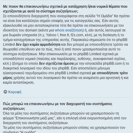
Με ποιον θα επικοινωνήσω σχετικά με κατάχρηση ή/και νομικά θέματα που
σχετίζονται με αυτό το σύστημα συζητήσεων;
Σε οποιονδήποτε διαχειριστή που αναγράφεται στη σελίδα “Η Ομάδα” θα πρέπει
να είναι ένα κατάλληλο σημείο επαφής για τις καταγγελίες σας. Εάν αυτός
εξακολουθεί να μην ανταποκρίνεται τότε θα πρέπει να επικοινωνήσετε με τον
ιδιοκτήτη του domain (κάντε μια
whois αναζήτηση
) ή, εάν αυτός λειτουργεί σε
μια δωρεάν υπηρεσία (π.χ. Yahoo !, free.fr, f2s.com, κλπ), με τη διοίκηση ή το
τμήμα καταχρήσεων της υπηρεσίας αυτής. Παρακαλώ σημειώστε ότι το phpBB
Limited
δεν έχει καμία αρμοδιότητα
και δεν μπορεί με οποιονδήποτε τρόπο να
θεωρηθεί υπεύθυνο για το πώς, πού ή από ποιον χρησιμοποιείται αυτό το
σύστημα συζητήσεων. Μην επικοινωνείτε με το phpBB Limited σχετικά με
οποιαδήποτε νομικό (παύσης και παράλειψης, ευθύνης, συκοφαντικό σχόλιο,
κλπ.) ζήτημα το οποίο
δεν σχετίζεται άμεσα
με την ιστοσελίδα phpBB.com ή το
διακριτικό λογισμικό του ιδίου του phpBB. Εάν αποστείλετε μήνυμα
ηλεκτρονικού ταχυδρομείου στο phpBB Limited σχετικά
με οποιοδήποτε τρίτο
μέρος
χρήσης αυτού του λογισμικού θα πρέπει να αναμένετε μια αρνητική ή και
καμία ανταπόκριση.
Κορυφή
Πώς μπορώ να επικοινωνήσω με τον διαχειριστή του συστήματος
συζητήσεων;
Όλα τα μέλη του συστήματος συζητήσεων μπορούν να χρησιμοποιούν τη
φόρμα “Επικοινωνήστε μαζί μας”, εάν η επιλογή είναι ενεργοποιημένη από τον
διαχειριστή του συστήματος συζητήσεων.
Τα μέλη του συστήματος συζητήσεων μπορούν επίσης να χρησιμοποιούν τον
σύνδεσμο “Η ομάδα”.