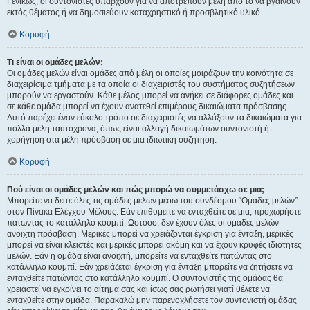
Γενικώς, οι συντονιστές υπάρχουν για να αποτρέπουν μέλη από το να βγαίνουν
εκτός θέματος ή να δημοσιεύουν καταχρηστικό ή προσβλητικό υλικό.
Κορυφή
Τι είναι οι ομάδες μελών;
Οι ομάδες μελών είναι ομάδες από μέλη οι οποίες μοιράζουν την κοινότητα σε
διαχειρίσιμα τμήματα με τα οποία οι διαχειριστές του συστήματος συζητήσεων
μπορούν να εργαστούν. Κάθε μέλος μπορεί να ανήκει σε διάφορες ομάδες και
σε κάθε ομάδα μπορεί να έχουν ανατεθεί επιμέρους δικαιώματα πρόσβασης.
Αυτό παρέχει έναν εύκολο τρόπο σε διαχειριστές να αλλάξουν τα δικαιώματα για
πολλά μέλη ταυτόχρονα, όπως είναι αλλαγή δικαιωμάτων συντονιστή ή
χορήγηση στα μέλη πρόσβαση σε μια ιδιωτική συζήτηση.
Κορυφή
Πού είναι οι ομάδες μελών και πώς μπορώ να συμμετάσχω σε μια;
Μπορείτε να δείτε όλες τις ομάδες μελών μέσω του συνδέσμου “Ομάδες μελών”
στον Πίνακα Ελέγχου Μέλους. Εάν επιθυμείτε να ενταχθείτε σε μια, προχωρήστε
πατώντας το κατάλληλο κουμπί. Ωστόσο, δεν έχουν όλες οι ομάδες μελών
ανοιχτή πρόσβαση. Μερικές μπορεί να χρειάζονται έγκριση για ένταξη, μερικές
μπορεί να είναι κλειστές και μερικές μπορεί ακόμη και να έχουν κρυφές ιδιότητες
μελών. Εάν η ομάδα είναι ανοιχτή, μπορείτε να ενταχθείτε πατώντας στο
κατάλληλο κουμπί. Εάν χρειάζεται έγκριση για ένταξη μπορείτε να ζητήσετε να
ενταχθείτε πατώντας στο κατάλληλο κουμπί. Ο συντονιστής της ομάδας θα
χρειαστεί να εγκρίνει το αίτημα σας και ίσως σας ρωτήσει γιατί θέλετε να
ενταχθείτε στην ομάδα. Παρακαλώ μην παρενοχλήσετε τον συντονιστή ομάδας