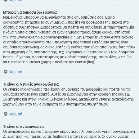
Κορυφή
Μπορώ να δημοσιεύω εικόνες;
Ναι, εικόνες μπορούν να εμφανίζονται στις δημοσιεύσεις σας. Εάν ο
διαχειριστής επιτρέπει τα συνημμένα, μπορείτε να φορτώσετε την εικόνα στο
σύστημα συζητήσεων. Διαφορετικά, θα πρέπει να συνδέσετε με παραπομπή μία
εικόνα η οποία αποθηκεύεται σε έναν δημόσια προσβάσιμο διακομιστή ιστού,
π.χ. http://www.example.com/my-picture.gif. Δεν μπορείτε να συνδέσετε εικόνες
οι οποίες αποθηκεύονται στο υπολογιστή σας τοπικά (εκτός εάν αυτός είναι
δημόσια προσπελάσιμος διακομιστής) ή εικόνες που είναι αποθηκευμένες πίσω
από μηχανισμούς πιστοποίησης, π.χ. λογαριασμοί ηλεκτρονικού ταχυδρομείου
hotmail ή yahoo, προστατευμένες με κωδικό πρόσβασης ιστοσελίδες, κλπ. Για
να εμφανιστεί η εικόνα χρησιμοποιήστε την ετικέτα [img].
Κορυφή
Τι είναι οι γενικές ανακοινώσεις;
Οι γενικές ανακοινώσεις περιέχουν σημαντικές πληροφορίες και πρέπει να τις
διαβάζετε όποτε είναι εφικτό. Αυτές θα εμφανίζονται στην κορυφή της κάθε Δ.
Συζήτησης και στον Πίνακα Ελέγχου Μέλους. Δικαιώματα γενικής ανακοίνωσης
χορηγούνται από τον διαχειριστή του συστήματος συζητήσεων.
Κορυφή
Τι είναι οι ανακοινώσεις;
Οι ανακοινώσεις συχνά περιέχουν σημαντικές πληροφορίες για τη συγκεκριμένη
Δ. Συζήτηση και πρέπει να τις διαβάσετε όποτε είναι εφικτό. Οι ανακοινώσεις