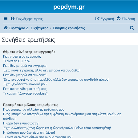
pepdym.gr
Συχνές ερωτήσεις
Εγγραφή
Σύνδεση
Α
Ευρετήριο Δ. Συζήτησης
Συνήθεις ερωτήσεις
ν
Συνήθεις ερωτήσεις
α
ζ
Θέματα σύνδεσης και εγγραφής
Γιατί πρέπει να εγγραφώ;
ή
Τι είναι το COPPA;
τ
Γιατί δεν μπορώ να εγγραφώ;
Έχω κάνει εγγραφή, αλλά δεν μπορώ να συνδεθώ!
η
Γιατί δεν μπορώ να συνδεθώ;
Έχω εγγραφεί κατά το παρελθόν αλλά δεν μπορώ να συνδεθώ πλέον!
σ
Έχω ξεχάσει τον κωδικό μου!
η
Γιατί αποσυνδέομαι αυτόματα;
Τι κάνει η “Διαγραφή cookies”;
Προτιμήσεις μέλους και ρυθμίσεις
Πώς μπορώ να αλλάξω τις ρυθμίσεις μου;
Πώς μπορώ να αποτρέψω την εμφάνιση του ονόματος μου στη λίστα μελών σε
σύνδεση;
Η ώρα δεν είναι σωστή!
Έχω αλλάξει τη ζώνη ώρας και η ώρα εξακολουθεί να είναι λανθασμένη!
Η γλώσσα μου δεν είναι στη λίστα!
Τι είναι οι εικόνες δίπλα στο όνομα χρήστη μου;