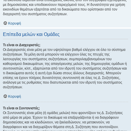
Τα εικονίδια θεμάτων είναι επιλεγμένες εικόνες από τον συγγραφέα σχετιζόμενες
με δημοσιεύσεις και υποδεικνύουν περιεχόμενό τους. Η δυνατότητα για χρήση
εικονιδίων θεμάτων εξαρτάται από τα δικαιώματα που ορίστηκαν από τον
διαχειριστή του συστήματος συζητήσεων.
Κορυφή
Επίπεδα μελών και Ομάδες
Τι είναι οι Διαχειριστές;
Οι Διαχειριστές είναι μέλη με τον υψηλότερο βαθμό ελέγχου σε όλο το σύστημα
συζητήσεων. Τα μέλη αυτά μπορούν να ελέγχουν όλες τις πτυχές της
λειτουργίας του συστήματος συζητήσεων, συμπεριλαμβανομένων του
καθορισμού δικαιωμάτων, της απαγόρευσης μελών, της δημιουργίας ομάδων ή
συντονιστών, κλπ., εξαρτώνται από τον ιδρυτή του συστήματος συζητήσεων και
τι δικαιώματα αυτός ή αυτή έχει δώσει στους άλλους διαχειριστές. Μπορούν
επίσης να έχουν πλήρεις δυνατότητες συντονιστή σε όλες τις Δ. Συζητήσεις,
ανάλογα με τις ρυθμίσεις που διατυπώνεται από τον ιδρυτή του συστήματος
συζητήσεων.
Κορυφή
Τι είναι οι Συντονιστές;
Οι Συντονιστές είναι μέλη (ή ομάδες μελών) που φροντίζουν τις Δ. Συζητήσεις
από μέρα σε μέρα. Έχουν το δικαίωμα να επεξεργάζονται ή να διαγράφουν
δημοσιεύσεις και να κλειδώνουν, να ξεκλειδώνουν, να μετακινούν, να
διαγράφουν και να διαχωρίζουν θέματα στη Δ. Συζήτηση που συντονίζουν.