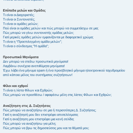
Επίπεδα μελών και Ομάδες
Τι είναι οι Διαχειριστές;
Τι είναι οι Συντονιστές;
Τι είναι οι ομάδες μελών;
Πού είναι οι ομάδες μελών και πώς μπορώ να συμμετάσχω σε μια;
Πώς μπορώ να γίνω συντονιστής ομάδας μελών;
Γιατί μερικές ομάδες μελών εμφανίζονται με διαφορετικό χρώμα;
Τι είναι η “Προεπιλεγμένη ομάδα μελών”;
Τι είναι ο σύνδεσμος "Η ομάδα”;
Προσωπικά Μηνύματα
Δεν μπορώ να στείλω προσωπικά μηνύματα!
Λαμβάνω συνέχεια ανεπιθύμητα μηνύματα!
Έχω λάβει ένα μήνυμα spam ή ένα προσβλητικό μήνυμα ηλεκτρονικού ταχυδρομείου
από κάποιο μέλος του συστήματος συζητήσεων!
Φίλοι και εχθροί
Τι είναι η λίστα Φίλων και Εχθρών;
Πώς μπορώ να προσθέσω / αφαιρέσω μέλη στις λίστες Φίλων και Εχθρών;
Αναζήτηση στις Δ. Συζητήσεις
Πώς μπορώ να αναζητήσω σε μια ή περισσότερες Δ. Συζητήσεις;
Γιατί η αναζήτησή μου δεν επιστρέφει αποτελέσματα;
Γιατί η αναζήτηση μου επιστρέφει μια κενή σελίδα;
Πώς μπορώ να αναζητήσω για μέλη;
Πώς μπορώ να βρω τις δημοσιεύσεις μου και τα θέματά μου;