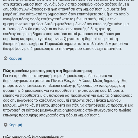
στη σχετική δημοσίευση, συχνά μόνο για περιορισμένο χρόνο αφότου έγινε η
δημοσίευση. Αν κάποιος έχει ήδη απαντήσει στη δημοσίευση, θα βρείτε ένα
μικρό κείμενο κάτω από τη δημοσίευση όταν επιστρέψετε στο θέμα, το οποίο
αναφέρει πόσες φορές επεξεργαστήκατε το μήνυμα αυτό, μαζί με την
ημερομηνία και την ώρα. Αυτό εμφανίζεται μόνον όταν κάποιος έχει κάνει μια
απάντηση. Δεν θα εμφανίζεται αν ένας συντονιστής ή διαχειριστής
επεξεργάστηκε τη δημοσίευση, ωστόσο αυτοί μπορούν να αφήσουν μια
σημείωση ως προς το γιατί έχουν επεξεργαστεί τη δημοσίευση κατά τη
διακριτική τους ευχέρεια. Παρακαλώ σημειώστε ότι απλά μέλη δεν μπορεί να
διαγράψουν μια δημοσίευση από τη στιγμή που κάποιος έχει απαντήσει.
Κορυφή
Πώς προσθέτω μια υπογραφή στη δημοσίευση μου;
Για να προσθέσετε υπογραφή σε μια δημοσίευση πρέπει πρώτα να
δημιουργήσετε μια μέσω του Πίνακα Ελέγχου Μέλους. Μόλις δημιουργηθεί,
μπορείτε να σημειώσετε το πλαίσιο επιλογής
Προσάρτηση υπογραφής
στη
φόρμα της δημοσίευσης για να προσθέσετε την υπογραφή σας. Μπορείτε
επίσης να προσθέσετε μια υπογραφή ως προεπιλογή για όλες τις δημοσιεύσεις
σας σημειώνοντας το κατάλληλο κουμπί επιλογής στον Πίνακα Ελέγχου
Μέλους. Εάν το κάνετε αυτό, μπορείτε και πάλι να αποτρέψετε να προστεθεί μια
υπογραφή σε κάποιες μεμονωμένες δημοσιεύσεις από-επιλέγοντας το πλαίσιο
επιλογής προσθήκης υπογραφής στη φόρμα δημοσίευσης.
Κορυφή
Πώς δημιουργώ ένα δημοψήφισμα;