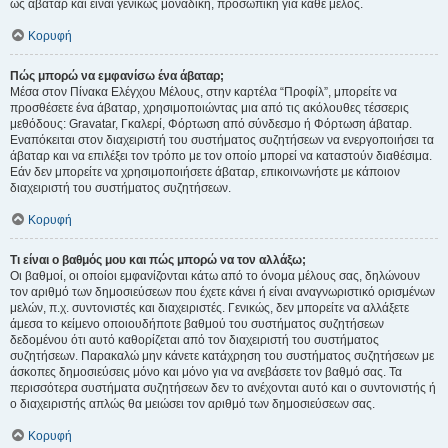
ως άβαταρ και είναι γενικώς μοναδική, προσωπική για κάθε μέλος.
Κορυφή
Πώς μπορώ να εμφανίσω ένα άβαταρ;
Μέσα στον Πίνακα Ελέγχου Μέλους, στην καρτέλα “Προφίλ”, μπορείτε να
προσθέσετε ένα άβαταρ, χρησιμοποιώντας μια από τις ακόλουθες τέσσερις
μεθόδους: Gravatar, Γκαλερί, Φόρτωση από σύνδεσμο ή Φόρτωση άβαταρ.
Εναπόκειται στον διαχειριστή του συστήματος συζητήσεων να ενεργοποιήσει τα
άβαταρ και να επιλέξει τον τρόπο με τον οποίο μπορεί να καταστούν διαθέσιμα.
Εάν δεν μπορείτε να χρησιμοποιήσετε άβαταρ, επικοινωνήστε με κάποιον
διαχειριστή του συστήματος συζητήσεων.
Κορυφή
Τι είναι ο βαθμός μου και πώς μπορώ να τον αλλάξω;
Οι βαθμοί, οι οποίοι εμφανίζονται κάτω από το όνομα μέλους σας, δηλώνουν
τον αριθμό των δημοσιεύσεων που έχετε κάνει ή είναι αναγνωριστικό ορισμένων
μελών, π.χ. συντονιστές και διαχειριστές. Γενικώς, δεν μπορείτε να αλλάξετε
άμεσα το κείμενο οποιουδήποτε βαθμού του συστήματος συζητήσεων
δεδομένου ότι αυτό καθορίζεται από τον διαχειριστή του συστήματος
συζητήσεων. Παρακαλώ μην κάνετε κατάχρηση του συστήματος συζητήσεων με
άσκοπες δημοσιεύσεις μόνο και μόνο για να ανεβάσετε τον βαθμό σας. Τα
περισσότερα συστήματα συζητήσεων δεν το ανέχονται αυτό και ο συντονιστής ή
ο διαχειριστής απλώς θα μειώσει τον αριθμό των δημοσιεύσεων σας.
Κορυφή