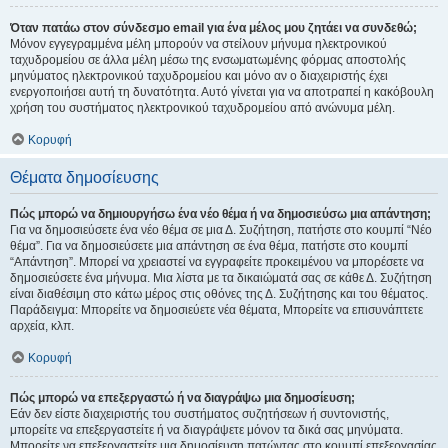
Όταν πατάω στον σύνδεσμο email για ένα μέλος μου ζητάει να συνδεθώ;
Μόνον εγγεγραμμένα μέλη μπορούν να στείλουν μήνυμα ηλεκτρονικού
ταχυδρομείου σε άλλα μέλη μέσω της ενσωματωμένης φόρμας αποστολής
μηνύματος ηλεκτρονικού ταχυδρομείου και μόνο αν ο διαχειριστής έχει
ενεργοποιήσει αυτή τη δυνατότητα. Αυτό γίνεται για να αποτραπεί η κακόβουλη
χρήση του συστήματος ηλεκτρονικού ταχυδρομείου από ανώνυμα μέλη.
Κορυφή
Θέματα δημοσίευσης
Πώς μπορώ να δημιουργήσω ένα νέο θέμα ή να δημοσιεύσω μια απάντηση;
Για να δημοσιεύσετε ένα νέο θέμα σε μια Δ. Συζήτηση, πατήστε στο κουμπί “Νέο
θέμα”. Για να δημοσιεύσετε μια απάντηση σε ένα θέμα, πατήστε στο κουμπί
“Απάντηση”. Μπορεί να χρειαστεί να εγγραφείτε προκειμένου να μπορέσετε να
δημοσιεύσετε ένα μήνυμα. Μια λίστα με τα δικαιώματά σας σε κάθε Δ. Συζήτηση
είναι διαθέσιμη στο κάτω μέρος στις οθόνες της Δ. Συζήτησης και του θέματος.
Παράδειγμα: Μπορείτε να δημοσιεύετε νέα θέματα, Μπορείτε να επισυνάπτετε
αρχεία, κλπ.
Κορυφή
Πώς μπορώ να επεξεργαστώ ή να διαγράψω μια δημοσίευση;
Εάν δεν είστε διαχειριστής του συστήματος συζητήσεων ή συντονιστής,
μπορείτε να επεξεργαστείτε ή να διαγράψετε μόνον τα δικά σας μηνύματα.
Μπορείτε να επεξεργαστείτε μια δημοσίευση πατώντας στο κουμπί επεξεργασίας