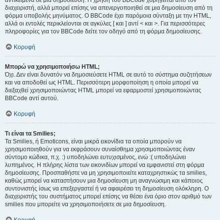
αντικείμενα σε μια δημοσίευση. Η χρήση του BBCode χορηγείται από τον
διαχειριστή, αλλά μπορεί επίσης να απενεργοποιηθεί σε μια δημοσίευση από τη
φόρμα υποβολής μηνύματος. Ο BBCode έχει παρόμοια σύνταξη με την HTML,
αλλά οι εντολές περικλείονται σε αγκύλες [ και ] αντί < και >. Για περισσότερες
πληροφορίες για τον BBCode δείτε τον οδηγό από τη φόρμα δημοσίευσης.
Κορυφή
Μπορώ να χρησιμοποιήσω HTML;
Όχι. Δεν είναι δυνατόν να δημοσιεύσετε HTML σε αυτό το σύστημα συζητήσεων
και να αποδοθεί ως HTML. Περισσότερη μορφοποίηση η οποία μπορεί να
διεξαχθεί χρησιμοποιώντας HTML μπορεί να εφαρμοστεί χρησιμοποιώντας
BBCode αντί αυτού.
Κορυφή
Τι είναι τα Smilies;
Τα Smilies, ή Emoticons, είναι μικρά εικονίδια τα οποία μπορούν να
χρησιμοποιηθούν για να εκφράσουν συναίσθημα χρησιμοποιώντας έναν
σύντομο κώδικα, π.χ. :) υποδηλώνει ευτυχισμένος, ενώ :( υποδηλώνει
λυπημένος. Η πλήρης λίστα των εικονιδίων μπορεί να εμφανιστεί στη φόρμα
δημοσίευσης. Προσπαθήστε να μη χρησιμοποιείτε καταχρηστικώς τα smilies,
καθώς μπορεί να καταστήσουν μια δημοσίευση μη αναγνώσιμη και κάποιος
συντονιστής ίσως να επεξεργαστεί ή να αφαιρέσει τη δημοσίευση ολόκληρη. Ο
διαχειριστής του συστήματος μπορεί επίσης να θέσει ένα όριο στον αριθμό των
smilies που μπορείτε να χρησιμοποιήσετε σε μια δημοσίευση.