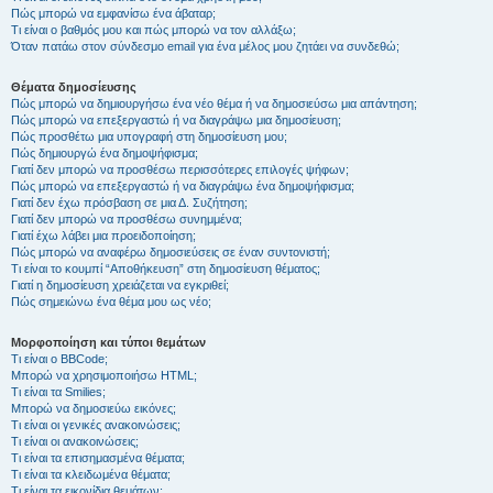
Πώς μπορώ να εμφανίσω ένα άβαταρ;
Τι είναι ο βαθμός μου και πώς μπορώ να τον αλλάξω;
Όταν πατάω στον σύνδεσμο email για ένα μέλος μου ζητάει να συνδεθώ;
Θέματα δημοσίευσης
Πώς μπορώ να δημιουργήσω ένα νέο θέμα ή να δημοσιεύσω μια απάντηση;
Πώς μπορώ να επεξεργαστώ ή να διαγράψω μια δημοσίευση;
Πώς προσθέτω μια υπογραφή στη δημοσίευση μου;
Πώς δημιουργώ ένα δημοψήφισμα;
Γιατί δεν μπορώ να προσθέσω περισσότερες επιλογές ψήφων;
Πώς μπορώ να επεξεργαστώ ή να διαγράψω ένα δημοψήφισμα;
Γιατί δεν έχω πρόσβαση σε μια Δ. Συζήτηση;
Γιατί δεν μπορώ να προσθέσω συνημμένα;
Γιατί έχω λάβει μια προειδοποίηση;
Πώς μπορώ να αναφέρω δημοσιεύσεις σε έναν συντονιστή;
Τι είναι το κουμπί “Αποθήκευση” στη δημοσίευση θέματος;
Γιατί η δημοσίευση χρειάζεται να εγκριθεί;
Πώς σημειώνω ένα θέμα μου ως νέο;
Μορφοποίηση και τύποι θεμάτων
Τι είναι ο BBCode;
Μπορώ να χρησιμοποιήσω HTML;
Τι είναι τα Smilies;
Μπορώ να δημοσιεύω εικόνες;
Τι είναι οι γενικές ανακοινώσεις;
Τι είναι οι ανακοινώσεις;
Τι είναι τα επισημασμένα θέματα;
Τι είναι τα κλειδωμένα θέματα;
Τι είναι τα εικονίδια θεμάτων;