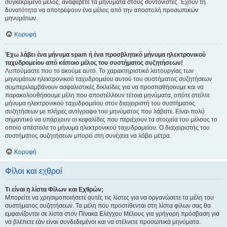
συγκεκριμένο μέλος, αναφέρετε τα μηνύματα στους συντονιστές. Έχουν τη
δυνατότητα να αποτρέψουν ένα μέλος από την αποστολή προσωπικών
μηνυμάτων.
Κορυφή
Έχω λάβει ένα μήνυμα spam ή ένα προσβλητικό μήνυμα ηλεκτρονικού
ταχυδρομείου από κάποιο μέλος του συστήματος συζητήσεων!
Λυπούμαστε που το ακούμε αυτό. Το χαρακτηριστικό λειτουργίας των
μηνυμάτων ηλεκτρονικού ταχυδρομείου αυτού του συστήματος συζητήσεων
συμπεριλαμβάνουν ασφαλιστικές δικλείδες για να προσπαθήσουμε και να
παρακολουθήσουμε μέλη που αποστέλλουν τέτοια μηνύματα, οπότε στείλτε
μήνυμα ηλεκτρονικού ταχυδρομείου στον διαχειριστή του συστήματος
συζητήσεων με πλήρες αντίγραφο του μηνύματος που λάβατε. Είναι πολύ
σημαντικό να υπάρχουν οι κεφαλίδες που περιέχουν τα στοιχεία του μέλους το
οποίο απέστειλε το μήνυμα ηλεκτρονικού ταχυδρομείου. Ο διαχειριστής του
συστήματος συζητήσεων μπορεί στη συνέχεια να λάβει μέτρα.
Κορυφή
Φίλοι και εχθροί
Τι είναι η λίστα Φίλων και Εχθρών;
Μπορείτε να χρησιμοποιήσετε αυτές τις λίστες για να οργανώσετε τα μέλη του
συστήματος συζητήσεων. Τα μέλη που προστίθενται στη λίστα φίλων σας θα
εμφανίζονται σε λίστα στον Πίνακα Ελέγχου Μέλους για γρήγορη πρόσβαση για
να βλέπετε εάν είναι συνδεδεμένοι και να στέλνετε προσωπικά μηνύματα.