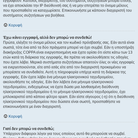
εγγραφούν. Κάποιος διαχειριστής του συστήματος συζητήσεων μπορεί επίσης
να έχει αποκλείσει την IP διεύθυνσή σας ή να μην επιτρέπει το όνομα μέλους
που προσπαθείτε να καταχωρίσετε. Επικοινωνήστε με κάποιον διαχειριστή του
συστήματος συζητήσεων για βοήθεια.
Κορυφή
Έχω κάνει εγγραφή, αλλά δεν μπορώ να συνδεθώ!
Πρώτα, ελέγξτε το όνομα μέλους και τον κωδικό πρόσβασής σας. Εάν αυτά είναι
σωστά, τότε ένα από τα δύο πράγματα μπορεί να έχει συμβεί. Εάν η υποστήριξη
διακήρυξης COPPA είναι ενεργοποιημένη και έχετε ορίσει ότι είστε κάτω των 13
ετών κατά τη διάρκεια της εγγραφής, θα πρέπει να ακολουθήσετε τις οδηγίες
που έχετε λάβει. Μερικά συστήματα συζητήσεων απαιτούν όλες οι νέες εγγραφές
να ενεργοποιούνται, είτε από εσάς είτε από τον διαχειριστή προκειμένου να
μπορέσετε να συνδεθείτε. Αυτή η πληροφορία υπήρχε κατά τη διάρκεια της
εγγραφής. Εάν έχετε λάβει ένα μήνυμα ηλεκτρονικού ταχυδρομείου,
ακολουθήστε τις οδηγίες. Εάν δεν λάβετε ένα μήνυμα ηλεκτρονικού
ταχυδρομείου, ενδεχομένως να έχετε δώσει μια λανθασμένη διεύθυνση
ηλεκτρονικού ταχυδρομείου ή το μήνυμα ηλεκτρονικού ταχυδρομείου, έχει
μπλοκαριστεί από κάποιο φίλτρο spam. Εάν είστε σίγουρος (-η) ότι η διεύθυνση
ηλεκτρονικού ταχυδρομείου που δώσατε είναι σωστή, προσπαθήστε να
επικοινωνήσετε με έναν διαχειριστή.
Κορυφή
Γιατί δεν μπορώ να συνδεθώ;
Υπάρχουν διάφοροι λόγοι για τους οποίους αυτό θα μπορούσε να συμβεί.