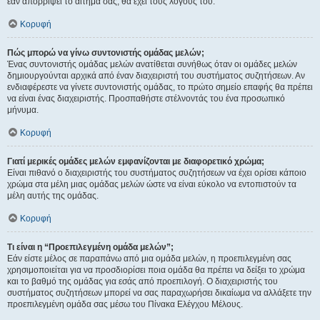
εάν απορρίψει το αίτημα σας, θα έχει τους λόγους του.
Κορυφή
Πώς μπορώ να γίνω συντονιστής ομάδας μελών;
Ένας συντονιστής ομάδας μελών ανατίθεται συνήθως όταν οι ομάδες μελών
δημιουργούνται αρχικά από έναν διαχειριστή του συστήματος συζητήσεων. Αν
ενδιαφέρεστε να γίνετε συντονιστής ομάδας, το πρώτο σημείο επαφής θα πρέπει
να είναι ένας διαχειριστής. Προσπαθήστε στέλνοντάς του ένα προσωπικό
μήνυμα.
Κορυφή
Γιατί μερικές ομάδες μελών εμφανίζονται με διαφορετικό χρώμα;
Είναι πιθανό ο διαχειριστής του συστήματος συζητήσεων να έχει ορίσει κάποιο
χρώμα στα μέλη μιας ομάδας μελών ώστε να είναι εύκολο να εντοπιστούν τα
μέλη αυτής της ομάδας.
Κορυφή
Τι είναι η “Προεπιλεγμένη ομάδα μελών”;
Εάν είστε μέλος σε παραπάνω από μια ομάδα μελών, η προεπιλεγμένη σας
χρησιμοποιείται για να προσδιορίσει ποια ομάδα θα πρέπει να δείξει το χρώμα
και το βαθμό της ομάδας για εσάς από προεπιλογή. Ο διαχειριστής του
συστήματος συζητήσεων μπορεί να σας παραχωρήσει δικαίωμα να αλλάξετε την
προεπιλεγμένη ομάδα σας μέσω του Πίνακα Ελέγχου Μέλους.