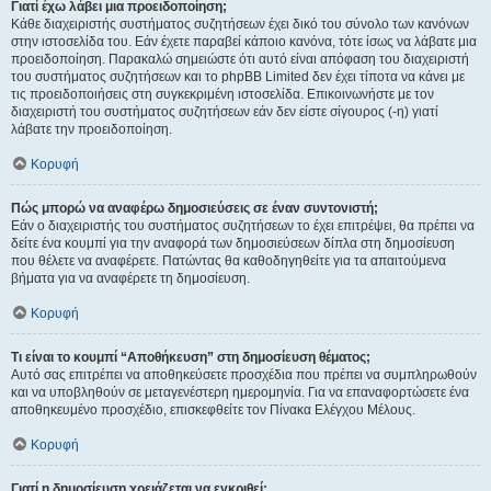
Γιατί έχω λάβει μια προειδοποίηση;
Κάθε διαχειριστής συστήματος συζητήσεων έχει δικό του σύνολο των κανόνων
στην ιστοσελίδα του. Εάν έχετε παραβεί κάποιο κανόνα, τότε ίσως να λάβατε μια
προειδοποίηση. Παρακαλώ σημειώστε ότι αυτό είναι απόφαση του διαχειριστή
του συστήματος συζητήσεων και το phpBB Limited δεν έχει τίποτα να κάνει με
τις προειδοποιήσεις στη συγκεκριμένη ιστοσελίδα. Επικοινωνήστε με τον
διαχειριστή του συστήματος συζητήσεων εάν δεν είστε σίγουρος (-η) γιατί
λάβατε την προειδοποίηση.
Κορυφή
Πώς μπορώ να αναφέρω δημοσιεύσεις σε έναν συντονιστή;
Εάν ο διαχειριστής του συστήματος συζητήσεων το έχει επιτρέψει, θα πρέπει να
δείτε ένα κουμπί για την αναφορά των δημοσιεύσεων δίπλα στη δημοσίευση
που θέλετε να αναφέρετε. Πατώντας θα καθοδηγηθείτε για τα απαιτούμενα
βήματα για να αναφέρετε τη δημοσίευση.
Κορυφή
Τι είναι το κουμπί “Αποθήκευση” στη δημοσίευση θέματος;
Αυτό σας επιτρέπει να αποθηκεύσετε προσχέδια που πρέπει να συμπληρωθούν
και να υποβληθούν σε μεταγενέστερη ημερομηνία. Για να επαναφορτώσετε ένα
αποθηκευμένο προσχέδιο, επισκεφθείτε τον Πίνακα Ελέγχου Μέλους.
Κορυφή
Γιατί η δημοσίευση χρειάζεται να εγκριθεί;