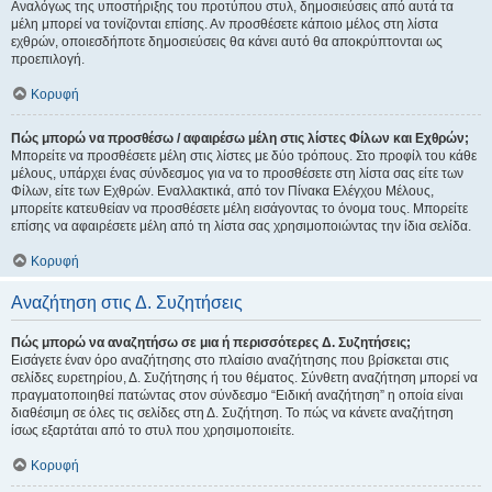
Αναλόγως της υποστήριξης του προτύπου στυλ, δημοσιεύσεις από αυτά τα
μέλη μπορεί να τονίζονται επίσης. Αν προσθέσετε κάποιο μέλος στη λίστα
εχθρών, οποιεσδήποτε δημοσιεύσεις θα κάνει αυτό θα αποκρύπτονται ως
προεπιλογή.
Κορυφή
Πώς μπορώ να προσθέσω / αφαιρέσω μέλη στις λίστες Φίλων και Εχθρών;
Μπορείτε να προσθέσετε μέλη στις λίστες με δύο τρόπους. Στο προφίλ του κάθε
μέλους, υπάρχει ένας σύνδεσμος για να το προσθέσετε στη λίστα σας είτε των
Φίλων, είτε των Εχθρών. Εναλλακτικά, από τον Πίνακα Ελέγχου Μέλους,
μπορείτε κατευθείαν να προσθέσετε μέλη εισάγοντας το όνομα τους. Μπορείτε
επίσης να αφαιρέσετε μέλη από τη λίστα σας χρησιμοποιώντας την ίδια σελίδα.
Κορυφή
Αναζήτηση στις Δ. Συζητήσεις
Πώς μπορώ να αναζητήσω σε μια ή περισσότερες Δ. Συζητήσεις;
Εισάγετε έναν όρο αναζήτησης στο πλαίσιο αναζήτησης που βρίσκεται στις
σελίδες ευρετηρίου, Δ. Συζήτησης ή του θέματος. Σύνθετη αναζήτηση μπορεί να
πραγματοποιηθεί πατώντας στον σύνδεσμο “Ειδική αναζήτηση” η οποία είναι
διαθέσιμη σε όλες τις σελίδες στη Δ. Συζήτηση. Το πώς να κάνετε αναζήτηση
ίσως εξαρτάται από το στυλ που χρησιμοποιείτε.
Κορυφή