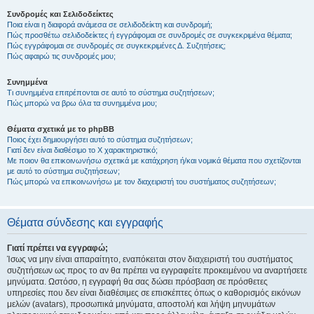
Συνδρομές και Σελιδοδείκτες
Ποια είναι η διαφορά ανάμεσα σε σελιδοδείκτη και συνδρομή;
Πώς προσθέτω σελιδοδείκτες ή εγγράφομαι σε συνδρομές σε συγκεκριμένα θέματα;
Πώς εγγράφομαι σε συνδρομές σε συγκεκριμένες Δ. Συζητήσεις;
Πώς αφαιρώ τις συνδρομές μου;
Συνημμένα
Τι συνημμένα επιτρέπονται σε αυτό το σύστημα συζητήσεων;
Πώς μπορώ να βρω όλα τα συνημμένα μου;
Θέματα σχετικά με το phpBB
Ποιος έχει δημιουργήσει αυτό το σύστημα συζητήσεων;
Γιατί δεν είναι διαθέσιμο το Χ χαρακτηριστικό;
Με ποιον θα επικοινωνήσω σχετικά με κατάχρηση ή/και νομικά θέματα που σχετίζονται
με αυτό το σύστημα συζητήσεων;
Πώς μπορώ να επικοινωνήσω με τον διαχειριστή του συστήματος συζητήσεων;
Θέματα σύνδεσης και εγγραφής
Γιατί πρέπει να εγγραφώ;
Ίσως να μην είναι απαραίτητο, εναπόκειται στον διαχειριστή του συστήματος
συζητήσεων ως προς το αν θα πρέπει να εγγραφείτε προκειμένου να αναρτήσετε
μηνύματα. Ωστόσο, η εγγραφή θα σας δώσει πρόσβαση σε πρόσθετες
υπηρεσίες που δεν είναι διαθέσιμες σε επισκέπτες όπως ο καθορισμός εικόνων
μελών (avatars), προσωπικά μηνύματα, αποστολή και λήψη μηνυμάτων