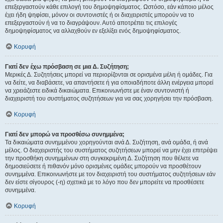
επεξεργαστούν κάθε επιλογή του δημοψηφίσματος. Ωστόσο, εάν κάποιο μέλος
έχει ήδη ψηφίσει, μόνον οι συντονιστές ή οι διαχειριστές μπορούν να το
επεξεργαστούν ή να το διαγράψουν. Αυτό αποτρέπει τις επιλογές
δημοψηφίσματος να αλλαχθούν εν εξελίξει ενός δημοψηφίσματος.
Κορυφή
Γιατί δεν έχω πρόσβαση σε μια Δ. Συζήτηση;
Μερικές Δ. Συζητήσεις μπορεί να περιορίζονται σε ορισμένα μέλη ή ομάδες. Για
να δείτε, να διαβάσετε, να απαντήσετε ή για οποιαδήποτε άλλη ενέργεια μπορεί
να χρειάζεστε ειδικά δικαιώματα. Επικοινωνήστε με έναν συντονιστή ή
διαχειριστή του συστήματος συζητήσεων για να σας χορηγήσει την πρόσβαση.
Κορυφή
Γιατί δεν μπορώ να προσθέσω συνημμένα;
Τα δικαιώματα συνημμένου χορηγούνται ανά Δ. Συζήτηση, ανά ομάδα, ή ανά
μέλος. Ο διαχειριστής του συστήματος συζητήσεων μπορεί να μην έχει επιτρέψει
την προσθήκη συνημμένων στη συγκεκριμένη Δ. Συζήτηση που θέλετε να
δημοσιεύσετε ή πιθανόν μόνο ορισμένες ομάδες μπορούν να προσθέτουν
συνημμένα. Επικοινωνήστε με τον διαχειριστή του συστήματος συζητήσεων εάν
δεν είστε σίγουρος (-η) σχετικά με το λόγο που δεν μπορείτε να προσθέσετε
συνημμένα.
Κορυφή