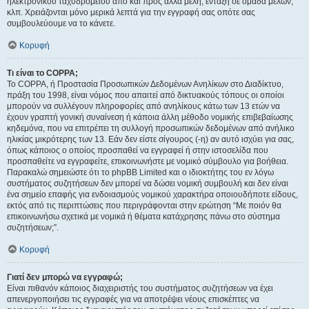
ηλεκτρονικού ταχυδρομείου από και προς άλλα μέλη, ένταξη σε ομάδα μελών,
κλπ. Χρειάζονται μόνο μερικά λεπτά για την εγγραφή σας οπότε σας
συμβουλεύουμε να το κάνετε.
Κορυφή
Τι είναι το COPPA;
Το COPPA, ή Προστασία Προσωπικών Δεδομένων Ανηλίκων στο Διαδίκτυο,
πράξη του 1998, είναι νόμος που απαιτεί από δικτυακούς τόπους οι οποίοι
μπορούν να συλλέγουν πληροφορίες από ανηλίκους κάτω των 13 ετών να
έχουν γραπτή γονική συναίνεση ή κάποια άλλη μέθοδο νομικής επιβεβαίωσης
κηδεμόνα, που να επιτρέπει τη συλλογή προσωπικών δεδομένων από ανήλικο
ηλικίας μικρότερης των 13. Εάν δεν είστε σίγουρος (-η) αν αυτό ισχύει για σας,
όπως κάποιος ο οποίος προσπαθεί να εγγραφεί ή στην ιστοσελίδα που
προσπαθείτε να εγγραφείτε, επικοινωνήστε με νομικό σύμβουλο για βοήθεια.
Παρακαλώ σημειώστε ότι το phpBB Limited και ο ιδιοκτήτης του εν λόγω
συστήματος συζητήσεων δεν μπορεί να δώσει νομική συμβουλή και δεν είναι
ένα σημείο επαφής για ενδοιασμούς νομικού χαρακτήρα οποιουδήποτε είδους,
εκτός από τις περιπτώσεις που περιγράφονται στην ερώτηση “Με ποιόν θα
επικοινωνήσω σχετικά με νομικά ή θέματα κατάχρησης πάνω στο σύστημα
συζητήσεων;”.
Κορυφή
Γιατί δεν μπορώ να εγγραφώ;
Είναι πιθανόν κάποιος διαχειριστής του συστήματος συζητήσεων να έχει
απενεργοποιήσει τις εγγραφές για να αποτρέψει νέους επισκέπτες να