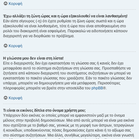
Κορυφή
Έχω αλλάξει τη ζώνη ώρας και η ώρα εξακολουθεί να είναι λανθασμένη!
Εάν είστε σίγουρος (-η) ότι έχετε ρυθμίσει τη ζώνη ώρας σωστά και η ώρα
εξακολουθεί να είναι λανθασμένη, τότε ή ώρα που είναι αποθηκευμένη στο
ρολόι του διακομιστή είναι εσφαλμένη. Παρακαλώ να ειδοποιήσετε κάποιον
διαχειριστή για να διορθώσει το πρόβλημα.
Κορυφή
Η γλώσσα μου δεν είναι στη λίστα!
Είτε ο διαχειριστής δεν έχει εγκαταστήσει τη γλώσσα σας ή κανείς δεν έχει
μεταφράσει αυτό το σύστημα συζητήσεων στη γλώσσα σας. Προσπαθήστε να
ζητήσετε από κάποιον διαχειριστή του συστήματος συζητήσεων αν μπορεί να
εγκαταστήσει το πακέτο γλώσσας που χρειάζεστε. Εάν το πακέτο γλώσσας δεν
υπάρχει, μπορείτε να δημιουργήσετε μια νέα μετάφραση. Περισσότερες
πληροφορίες μπορείτε να βρείτε στην ιστοσελίδα του
phpBB
®.
Κορυφή
Τι είναι οι εικόνες δίπλα στο όνομα χρήστη μου;
Υπάρχουν δύο εικόνες οι οποίες μπορεί να εμφανιστούν μαζί με το όνομα
μέλους στην προβολή δημοσιεύσεων. Μια από αυτές μπορεί να είναι μια εικόνα
που σχετίζεται με το βαθμό σας, γενικώς με τη μορφή των άστρων, τετραγώνων
ή κουκίδων, υποδεικνύοντας πόσες δημοσιεύσεις έχετε κάνει ή το αξίωμα σας
στο σύστημα συζητήσεων. Μια άλλη, συνήθως μεγαλύτερη, εικόνα είναι γνωστή