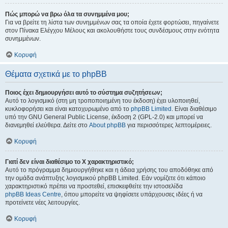
Πώς μπορώ να βρω όλα τα συνημμένα μου;
Για να βρείτε τη λίστα των συνημμένων σας τα οποία έχετε φορτώσει, πηγαίνετε
στον Πίνακα Ελέγχου Μέλους και ακολουθήστε τους συνδέσμους στην ενότητα
συνημμένων.
Κορυφή
Θέματα σχετικά με το phpBB
Ποιος έχει δημιουργήσει αυτό το σύστημα συζητήσεων;
Αυτό το λογισμικό (στη μη τροποποιημένη του έκδοση) έχει υλοποιηθεί,
κυκλοφορήσει και είναι κατοχυρωμένο από το
phpBB Limited
. Είναι διαθέσιμο
υπό την GNU General Public License, έκδοση 2 (GPL-2.0) και μπορεί να
διανεμηθεί ελεύθερα. Δείτε στο
About phpBB
για περισσότερες λεπτομέρειες.
Κορυφή
Γιατί δεν είναι διαθέσιμο το Χ χαρακτηριστικό;
Αυτό το πρόγραμμα δημιουργήθηκε και η άδεια χρήσης του αποδόθηκε από
την ομάδα ανάπτυξης λογισμικού phpBB Limited. Εάν νομίζετε ότι κάποιο
χαρακτηριστικό πρέπει να προστεθεί, επισκεφθείτε την ιστοσελίδα
phpBB Ideas Centre
, όπου μπορείτε να ψηφίσετε υπάρχουσες ιδέες ή να
προτείνετε νέες λειτουργίες.
Κορυφή