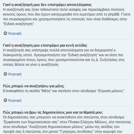
Γιατί η αναζήτησή μου δεν επιστρέφει αποτελέσματα;
Η αναζήτησή σας ήταν πιθανότατα πολύ ασαφής και περιελάμβανε πολλούς
κοινούς όρους που δεν έχουν καταχωρηθεί στο ευρετήριο από το phpBB. Γίνετε
πιο συγκεκριμένοι και χρησιμοποιήσετε τις επιλογές που είναι διαθέσιμες στην
“Ειδική αναζήτηση”.
Κορυφή
Γιατί η αναζήτηση μου επιστρέφει μια κενή σελίδα;
Η αναζήτησή σας επέστρεψε πολλά αποτελέσματα για να διαχειριστεί ο
διακομιστής ιστού. Χρησιμοποιήστε την “Ειδική αναζήτηση” και να είστε πιο
συγκεκριμένοι στους όρους που χρησιμοποιούνται και τις Δ. Συζητήσεις στις
οποίες θέλετε να γίνει η αναζήτηση.
Κορυφή
Πώς μπορώ να αναζητήσω για μέλη;
Επισκεφθείτε τη σελίδα "Μέλη" και πατήστε στον σύνδεσμο “Εύρεση μέλους”.
Κορυφή
Πώς μπορώ να βρω τις δημοσιεύσεις μου και τα θέματά μου;
Οι δημοσιεύσεις σας μπορούν να ανακτηθούν είτε πατώντας στον σύνδεσμο
“Εμφάνιση των δημοσιεύσεών σας” στον Πίνακα Ελέγχου Μέλους, είτε πατώντας
στον σύνδεσμο “Αναζήτηση δημοσιεύσεων μέλους” μέσω της σελίδας του
προφίλ σας ή πατώντας στο μενού “Γρήγορες συνδέσεις” στην κορυφή του