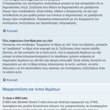
Ο διαχειριστής του συστήματος συζητήσεων μπορεί να έχει αποφασίσει ότι οι
δημοσιεύσεις στη Δ. Συζήτηση που θέλετε να δημοσιεύσετε να χρειάζονται
έλεγχο πριν υποβληθούν. Είναι επίσης πιθανό ο διαχειριστής να σας έχει
τοποθετήσει σε μια ομάδα μελών των οποίων οι δημοσιεύσεις να χρειάζονται
έλεγχο πριν υποβληθούν. Παρακαλώ επικοινωνείτε με τον διαχειριστή του
συστήματος συζητήσεων για περισσότερες πληροφορίες.
Κορυφή
Πώς σημειώνω ένα θέμα μου ως νέο;
Πατώντας στο σύνδεσμο “Σημειώστε το θέμα ως νέο” όταν τον βλέπετε, μπορείτε
να “ανεβάσετε” το θέμα στην κορυφή της Δ. Συζήτησης στην πρώτη σελίδα.
Ωστόσο, αν δεν μπορείτε να το δείτε αυτό, τότε η σημείωση θεμάτων ως νέα
μπορεί να είναι απενεργοποιημένη ή το περιθώριο χρόνου ανάμεσα σε
σημειώσεις θεμάτων ως νέα δεν έχει ακόμη επιτευχθεί. Είναι επίσης δυνατόν να
σημειώσετε ως νέο το θέμα απλώς απαντώντας σε αυτό, ωστόσο, να είστε
σίγουρος (-η) ότι ακολουθείτε τους κανόνες του συστήματος συζητήσεων όταν
το κάνετε αυτό.
Κορυφή
Μορφοποίηση και τύποι θεμάτων
Τι είναι ο BBCode;
Ο BBCode (Bulletin Board Code) είναι μία ιδιαίτερη εφαρμογή της HTML,
προσφέροντας μεγάλη δυνατότητα ελέγχου της μορφοποίησης σε συγκεκριμένα