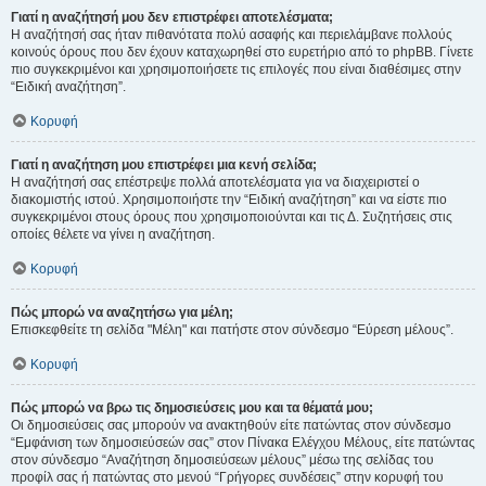
Γιατί η αναζήτησή μου δεν επιστρέφει αποτελέσματα;
Η αναζήτησή σας ήταν πιθανότατα πολύ ασαφής και περιελάμβανε πολλούς
κοινούς όρους που δεν έχουν καταχωρηθεί στο ευρετήριο από το phpBB. Γίνετε
πιο συγκεκριμένοι και χρησιμοποιήσετε τις επιλογές που είναι διαθέσιμες στην
“Ειδική αναζήτηση”.
Κορυφή
Γιατί η αναζήτηση μου επιστρέφει μια κενή σελίδα;
Η αναζήτησή σας επέστρεψε πολλά αποτελέσματα για να διαχειριστεί ο
διακομιστής ιστού. Χρησιμοποιήστε την “Ειδική αναζήτηση” και να είστε πιο
συγκεκριμένοι στους όρους που χρησιμοποιούνται και τις Δ. Συζητήσεις στις
οποίες θέλετε να γίνει η αναζήτηση.
Κορυφή
Πώς μπορώ να αναζητήσω για μέλη;
Επισκεφθείτε τη σελίδα "Μέλη" και πατήστε στον σύνδεσμο “Εύρεση μέλους”.
Κορυφή
Πώς μπορώ να βρω τις δημοσιεύσεις μου και τα θέματά μου;
Οι δημοσιεύσεις σας μπορούν να ανακτηθούν είτε πατώντας στον σύνδεσμο
“Εμφάνιση των δημοσιεύσεών σας” στον Πίνακα Ελέγχου Μέλους, είτε πατώντας
στον σύνδεσμο “Αναζήτηση δημοσιεύσεων μέλους” μέσω της σελίδας του
προφίλ σας ή πατώντας στο μενού “Γρήγορες συνδέσεις” στην κορυφή του