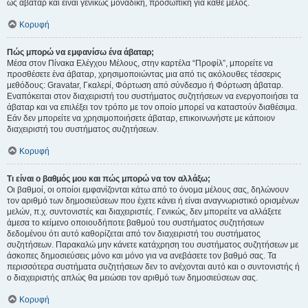
ως άβαταρ και είναι γενικώς μοναδική, προσωπική για κάθε μέλος.
Κορυφή
Πώς μπορώ να εμφανίσω ένα άβαταρ;
Μέσα στον Πίνακα Ελέγχου Μέλους, στην καρτέλα “Προφίλ”, μπορείτε να
προσθέσετε ένα άβαταρ, χρησιμοποιώντας μια από τις ακόλουθες τέσσερις
μεθόδους: Gravatar, Γκαλερί, Φόρτωση από σύνδεσμο ή Φόρτωση άβαταρ.
Εναπόκειται στον διαχειριστή του συστήματος συζητήσεων να ενεργοποιήσει τα
άβαταρ και να επιλέξει τον τρόπο με τον οποίο μπορεί να καταστούν διαθέσιμα.
Εάν δεν μπορείτε να χρησιμοποιήσετε άβαταρ, επικοινωνήστε με κάποιον
διαχειριστή του συστήματος συζητήσεων.
Κορυφή
Τι είναι ο βαθμός μου και πώς μπορώ να τον αλλάξω;
Οι βαθμοί, οι οποίοι εμφανίζονται κάτω από το όνομα μέλους σας, δηλώνουν
τον αριθμό των δημοσιεύσεων που έχετε κάνει ή είναι αναγνωριστικό ορισμένων
μελών, π.χ. συντονιστές και διαχειριστές. Γενικώς, δεν μπορείτε να αλλάξετε
άμεσα το κείμενο οποιουδήποτε βαθμού του συστήματος συζητήσεων
δεδομένου ότι αυτό καθορίζεται από τον διαχειριστή του συστήματος
συζητήσεων. Παρακαλώ μην κάνετε κατάχρηση του συστήματος συζητήσεων με
άσκοπες δημοσιεύσεις μόνο και μόνο για να ανεβάσετε τον βαθμό σας. Τα
περισσότερα συστήματα συζητήσεων δεν το ανέχονται αυτό και ο συντονιστής ή
ο διαχειριστής απλώς θα μειώσει τον αριθμό των δημοσιεύσεων σας.
Κορυφή