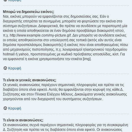
Κορυφή
Μπορώ να δημοσιεύω εικόνες;
Ναι, εικόνες μπορούν να εμφανίζονται στις δημοσιεύσεις σας. Εάν ο
διαχειριστής επιτρέπει τα συνημμένα, μπορείτε να φορτώσετε την εικόνα στο
σύστημα συζητήσεων. Διαφορετικά, θα πρέπει να συνδέσετε με παραπομπή μία
εικόνα η οποία αποθηκεύεται σε έναν δημόσια προσβάσιμο διακομιστή ιστού,
π.χ. http://www.example.com/my-picture.gif. Δεν μπορείτε να συνδέσετε εικόνες
οι οποίες αποθηκεύονται στο υπολογιστή σας τοπικά (εκτός εάν αυτός είναι
δημόσια προσπελάσιμος διακομιστής) ή εικόνες που είναι αποθηκευμένες πίσω
από μηχανισμούς πιστοποίησης, π.χ. λογαριασμοί ηλεκτρονικού ταχυδρομείου
hotmail ή yahoo, προστατευμένες με κωδικό πρόσβασης ιστοσελίδες, κλπ. Για
να εμφανιστεί η εικόνα χρησιμοποιήστε την ετικέτα [img].
Κορυφή
Τι είναι οι γενικές ανακοινώσεις;
Οι γενικές ανακοινώσεις περιέχουν σημαντικές πληροφορίες και πρέπει να τις
διαβάζετε όποτε είναι εφικτό. Αυτές θα εμφανίζονται στην κορυφή της κάθε Δ.
Συζήτησης και στον Πίνακα Ελέγχου Μέλους. Δικαιώματα γενικής ανακοίνωσης
χορηγούνται από τον διαχειριστή του συστήματος συζητήσεων.
Κορυφή
Τι είναι οι ανακοινώσεις;
Οι ανακοινώσεις συχνά περιέχουν σημαντικές πληροφορίες για τη συγκεκριμένη
Δ. Συζήτηση και πρέπει να τις διαβάσετε όποτε είναι εφικτό. Οι ανακοινώσεις