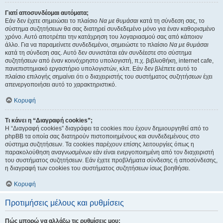
Γιατί αποσυνδέομαι αυτόματα;
Εάν δεν έχετε σημειώσει το πλαίσιο
Να με θυμάσαι
κατά τη σύνδεση σας, το
σύστημα συζητήσεων θα σας διατηρεί συνδεδεμένο μόνο για έναν καθορισμένο
χρόνο. Αυτό αποτρέπει την κατάχρηση του λογαριασμού σας από κάποιον
άλλο. Για να παραμείνετε συνδεδεμένοι, σημειώστε το πλαίσιο
Να με θυμάσαι
κατά τη σύνδεση σας. Αυτό δεν συνιστάται εάν συνδέεστε στο σύστημα
συζητήσεων από έναν κοινόχρηστο υπολογιστή, π.χ. βιβλιοθήκη, internet cafe,
πανεπιστημιακό εργαστήριο υπολογιστών, κλπ. Εάν δεν βλέπετε αυτό το
πλαίσιο επιλογής σημαίνει ότι ο διαχειριστής του συστήματος συζητήσεων έχει
απενεργοποιήσει αυτό το χαρακτηριστικό.
Κορυφή
Τι κάνει η “Διαγραφή cookies”;
Η “Διαγραφή cookies” διαγράφει τα cookies που έχουν δημιουργηθεί από το
phpBB τα οποία σας διατηρούν πιστοποιημένους και συνδεδεμένους στο
σύστημα συζητήσεων. Τα cookies παρέχουν επίσης λειτουργίες όπως η
παρακολούθηση αναγνωσμένων εάν είναι ενεργοποιημένη από τον διαχειριστή
του συστήματος συζητήσεων. Εάν έχετε προβλήματα σύνδεσης ή αποσύνδεσης,
η διαγραφή των cookies του συστήματος συζητήσεων ίσως βοηθήσει.
Κορυφή
Προτιμήσεις μέλους και ρυθμίσεις
Πώς μπορώ να αλλάξω τις ρυθμίσεις μου;