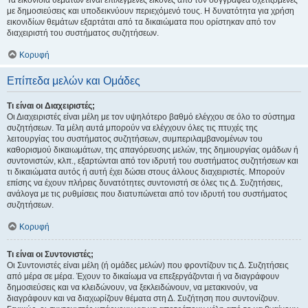
Τα εικονίδια θεμάτων είναι επιλεγμένες εικόνες από τον συγγραφέα σχετιζόμενες
με δημοσιεύσεις και υποδεικνύουν περιεχόμενό τους. Η δυνατότητα για χρήση
εικονιδίων θεμάτων εξαρτάται από τα δικαιώματα που ορίστηκαν από τον
διαχειριστή του συστήματος συζητήσεων.
Κορυφή
Επίπεδα μελών και Ομάδες
Τι είναι οι Διαχειριστές;
Οι Διαχειριστές είναι μέλη με τον υψηλότερο βαθμό ελέγχου σε όλο το σύστημα
συζητήσεων. Τα μέλη αυτά μπορούν να ελέγχουν όλες τις πτυχές της
λειτουργίας του συστήματος συζητήσεων, συμπεριλαμβανομένων του
καθορισμού δικαιωμάτων, της απαγόρευσης μελών, της δημιουργίας ομάδων ή
συντονιστών, κλπ., εξαρτώνται από τον ιδρυτή του συστήματος συζητήσεων και
τι δικαιώματα αυτός ή αυτή έχει δώσει στους άλλους διαχειριστές. Μπορούν
επίσης να έχουν πλήρεις δυνατότητες συντονιστή σε όλες τις Δ. Συζητήσεις,
ανάλογα με τις ρυθμίσεις που διατυπώνεται από τον ιδρυτή του συστήματος
συζητήσεων.
Κορυφή
Τι είναι οι Συντονιστές;
Οι Συντονιστές είναι μέλη (ή ομάδες μελών) που φροντίζουν τις Δ. Συζητήσεις
από μέρα σε μέρα. Έχουν το δικαίωμα να επεξεργάζονται ή να διαγράφουν
δημοσιεύσεις και να κλειδώνουν, να ξεκλειδώνουν, να μετακινούν, να
διαγράφουν και να διαχωρίζουν θέματα στη Δ. Συζήτηση που συντονίζουν.