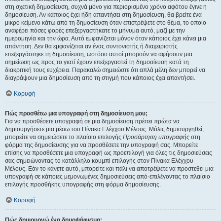
στη σχετική δημοσίευση, συχνά μόνο για περιορισμένο χρόνο αφότου έγινε η
δημοσίευση. Αν κάποιος έχει ήδη απαντήσει στη δημοσίευση, θα βρείτε ένα
μικρό κείμενο κάτω από τη δημοσίευση όταν επιστρέψετε στο θέμα, το οποίο
αναφέρει πόσες φορές επεξεργαστήκατε το μήνυμα αυτό, μαζί με την
ημερομηνία και την ώρα. Αυτό εμφανίζεται μόνον όταν κάποιος έχει κάνει μια
απάντηση. Δεν θα εμφανίζεται αν ένας συντονιστής ή διαχειριστής
επεξεργάστηκε τη δημοσίευση, ωστόσο αυτοί μπορούν να αφήσουν μια
σημείωση ως προς το γιατί έχουν επεξεργαστεί τη δημοσίευση κατά τη
διακριτική τους ευχέρεια. Παρακαλώ σημειώστε ότι απλά μέλη δεν μπορεί να
διαγράψουν μια δημοσίευση από τη στιγμή που κάποιος έχει απαντήσει.
Κορυφή
Πώς προσθέτω μια υπογραφή στη δημοσίευση μου;
Για να προσθέσετε υπογραφή σε μια δημοσίευση πρέπει πρώτα να
δημιουργήσετε μια μέσω του Πίνακα Ελέγχου Μέλους. Μόλις δημιουργηθεί,
μπορείτε να σημειώσετε το πλαίσιο επιλογής
Προσάρτηση υπογραφής
στη
φόρμα της δημοσίευσης για να προσθέσετε την υπογραφή σας. Μπορείτε
επίσης να προσθέσετε μια υπογραφή ως προεπιλογή για όλες τις δημοσιεύσεις
σας σημειώνοντας το κατάλληλο κουμπί επιλογής στον Πίνακα Ελέγχου
Μέλους. Εάν το κάνετε αυτό, μπορείτε και πάλι να αποτρέψετε να προστεθεί μια
υπογραφή σε κάποιες μεμονωμένες δημοσιεύσεις από-επιλέγοντας το πλαίσιο
επιλογής προσθήκης υπογραφής στη φόρμα δημοσίευσης.
Κορυφή
Πώς δημιουργώ ένα δημοψήφισμα;