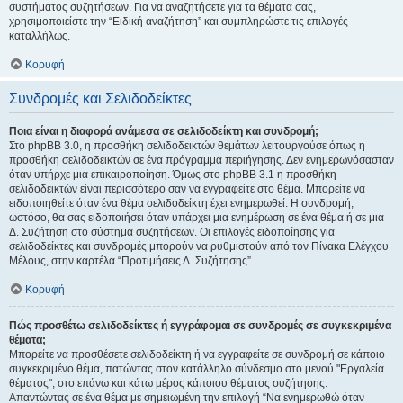
συστήματος συζητήσεων. Για να αναζητήσετε για τα θέματα σας,
χρησιμοποιείστε την “Ειδική αναζήτηση” και συμπληρώστε τις επιλογές
καταλλήλως.
Κορυφή
Συνδρομές και Σελιδοδείκτες
Ποια είναι η διαφορά ανάμεσα σε σελιδοδείκτη και συνδρομή;
Στο phpBB 3.0, η προσθήκη σελιδοδεικτών θεμάτων λειτουργούσε όπως η
προσθήκη σελιδοδεικτών σε ένα πρόγραμμα περιήγησης. Δεν ενημερωνόσασταν
όταν υπήρχε μια επικαιροποίηση. Όμως στο phpBB 3.1 η προσθήκη
σελιδοδεικτών είναι περισσότερο σαν να εγγραφείτε στο θέμα. Μπορείτε να
ειδοποιηθείτε όταν ένα θέμα σελιδοδείκτη έχει ενημερωθεί. Η συνδρομή,
ωστόσο, θα σας ειδοποιήσει όταν υπάρχει μια ενημέρωση σε ένα θέμα ή σε μια
Δ. Συζήτηση στο σύστημα συζητήσεων. Οι επιλογές ειδοποίησης για
σελιδοδείκτες και συνδρομές μπορούν να ρυθμιστούν από τον Πίνακα Ελέγχου
Μέλους, στην καρτέλα “Προτιμήσεις Δ. Συζήτησης”.
Κορυφή
Πώς προσθέτω σελιδοδείκτες ή εγγράφομαι σε συνδρομές σε συγκεκριμένα
θέματα;
Μπορείτε να προσθέσετε σελιδοδείκτη ή να εγγραφείτε σε συνδρομή σε κάποιο
συγκεκριμένο θέμα, πατώντας στον κατάλληλο σύνδεσμο στο μενού "Εργαλεία
θέματος", στο επάνω και κάτω μέρος κάποιου θέματος συζήτησης.
Απαντώντας σε ένα θέμα με σημειωμένη την επιλογή “Να ενημερωθώ όταν