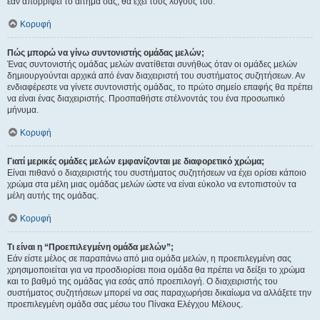
εάν απορρίψει το αίτημα σας, θα έχει τους λόγους του.
Κορυφή
Πώς μπορώ να γίνω συντονιστής ομάδας μελών;
Ένας συντονιστής ομάδας μελών ανατίθεται συνήθως όταν οι ομάδες μελών
δημιουργούνται αρχικά από έναν διαχειριστή του συστήματος συζητήσεων. Αν
ενδιαφέρεστε να γίνετε συντονιστής ομάδας, το πρώτο σημείο επαφής θα πρέπει
να είναι ένας διαχειριστής. Προσπαθήστε στέλνοντάς του ένα προσωπικό
μήνυμα.
Κορυφή
Γιατί μερικές ομάδες μελών εμφανίζονται με διαφορετικό χρώμα;
Είναι πιθανό ο διαχειριστής του συστήματος συζητήσεων να έχει ορίσει κάποιο
χρώμα στα μέλη μιας ομάδας μελών ώστε να είναι εύκολο να εντοπιστούν τα
μέλη αυτής της ομάδας.
Κορυφή
Τι είναι η “Προεπιλεγμένη ομάδα μελών”;
Εάν είστε μέλος σε παραπάνω από μια ομάδα μελών, η προεπιλεγμένη σας
χρησιμοποιείται για να προσδιορίσει ποια ομάδα θα πρέπει να δείξει το χρώμα
και το βαθμό της ομάδας για εσάς από προεπιλογή. Ο διαχειριστής του
συστήματος συζητήσεων μπορεί να σας παραχωρήσει δικαίωμα να αλλάξετε την
προεπιλεγμένη ομάδα σας μέσω του Πίνακα Ελέγχου Μέλους.