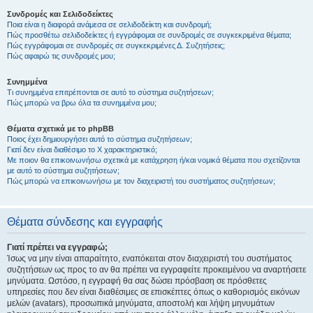
Συνδρομές και Σελιδοδείκτες
Ποια είναι η διαφορά ανάμεσα σε σελιδοδείκτη και συνδρομή;
Πώς προσθέτω σελιδοδείκτες ή εγγράφομαι σε συνδρομές σε συγκεκριμένα θέματα;
Πώς εγγράφομαι σε συνδρομές σε συγκεκριμένες Δ. Συζητήσεις;
Πώς αφαιρώ τις συνδρομές μου;
Συνημμένα
Τι συνημμένα επιτρέπονται σε αυτό το σύστημα συζητήσεων;
Πώς μπορώ να βρω όλα τα συνημμένα μου;
Θέματα σχετικά με το phpBB
Ποιος έχει δημιουργήσει αυτό το σύστημα συζητήσεων;
Γιατί δεν είναι διαθέσιμο το Χ χαρακτηριστικό;
Με ποιον θα επικοινωνήσω σχετικά με κατάχρηση ή/και νομικά θέματα που σχετίζονται
με αυτό το σύστημα συζητήσεων;
Πώς μπορώ να επικοινωνήσω με τον διαχειριστή του συστήματος συζητήσεων;
Θέματα σύνδεσης και εγγραφής
Γιατί πρέπει να εγγραφώ;
Ίσως να μην είναι απαραίτητο, εναπόκειται στον διαχειριστή του συστήματος
συζητήσεων ως προς το αν θα πρέπει να εγγραφείτε προκειμένου να αναρτήσετε
μηνύματα. Ωστόσο, η εγγραφή θα σας δώσει πρόσβαση σε πρόσθετες
υπηρεσίες που δεν είναι διαθέσιμες σε επισκέπτες όπως ο καθορισμός εικόνων
μελών (avatars), προσωπικά μηνύματα, αποστολή και λήψη μηνυμάτων