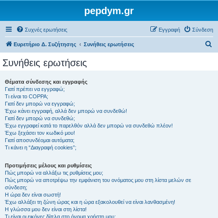
pepdym.gr
Συχνές ερωτήσεις
Εγγραφή
Σύνδεση
Α
Ευρετήριο Δ. Συζήτησης
Συνήθεις ερωτήσεις
ν
Συνήθεις ερωτήσεις
α
ζ
Θέματα σύνδεσης και εγγραφής
Γιατί πρέπει να εγγραφώ;
ή
Τι είναι το COPPA;
τ
Γιατί δεν μπορώ να εγγραφώ;
Έχω κάνει εγγραφή, αλλά δεν μπορώ να συνδεθώ!
η
Γιατί δεν μπορώ να συνδεθώ;
Έχω εγγραφεί κατά το παρελθόν αλλά δεν μπορώ να συνδεθώ πλέον!
σ
Έχω ξεχάσει τον κωδικό μου!
η
Γιατί αποσυνδέομαι αυτόματα;
Τι κάνει η “Διαγραφή cookies”;
Προτιμήσεις μέλους και ρυθμίσεις
Πώς μπορώ να αλλάξω τις ρυθμίσεις μου;
Πώς μπορώ να αποτρέψω την εμφάνιση του ονόματος μου στη λίστα μελών σε
σύνδεση;
Η ώρα δεν είναι σωστή!
Έχω αλλάξει τη ζώνη ώρας και η ώρα εξακολουθεί να είναι λανθασμένη!
Η γλώσσα μου δεν είναι στη λίστα!
Τι είναι οι εικόνες δίπλα στο όνομα χρήστη μου;