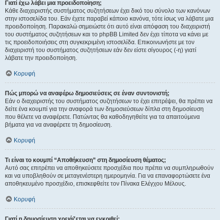
Γιατί έχω λάβει μια προειδοποίηση;
Κάθε διαχειριστής συστήματος συζητήσεων έχει δικό του σύνολο των κανόνων
στην ιστοσελίδα του. Εάν έχετε παραβεί κάποιο κανόνα, τότε ίσως να λάβατε μια
προειδοποίηση. Παρακαλώ σημειώστε ότι αυτό είναι απόφαση του διαχειριστή
του συστήματος συζητήσεων και το phpBB Limited δεν έχει τίποτα να κάνει με
τις προειδοποιήσεις στη συγκεκριμένη ιστοσελίδα. Επικοινωνήστε με τον
διαχειριστή του συστήματος συζητήσεων εάν δεν είστε σίγουρος (-η) γιατί
λάβατε την προειδοποίηση.
Κορυφή
Πώς μπορώ να αναφέρω δημοσιεύσεις σε έναν συντονιστή;
Εάν ο διαχειριστής του συστήματος συζητήσεων το έχει επιτρέψει, θα πρέπει να
δείτε ένα κουμπί για την αναφορά των δημοσιεύσεων δίπλα στη δημοσίευση
που θέλετε να αναφέρετε. Πατώντας θα καθοδηγηθείτε για τα απαιτούμενα
βήματα για να αναφέρετε τη δημοσίευση.
Κορυφή
Τι είναι το κουμπί “Αποθήκευση” στη δημοσίευση θέματος;
Αυτό σας επιτρέπει να αποθηκεύσετε προσχέδια που πρέπει να συμπληρωθούν
και να υποβληθούν σε μεταγενέστερη ημερομηνία. Για να επαναφορτώσετε ένα
αποθηκευμένο προσχέδιο, επισκεφθείτε τον Πίνακα Ελέγχου Μέλους.
Κορυφή
Γιατί η δημοσίευση χρειάζεται να εγκριθεί;