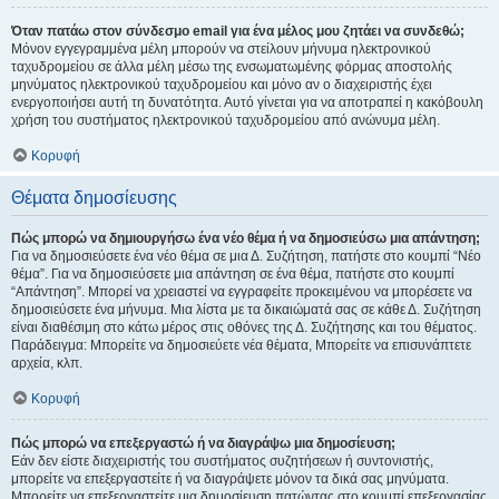
Όταν πατάω στον σύνδεσμο email για ένα μέλος μου ζητάει να συνδεθώ;
Μόνον εγγεγραμμένα μέλη μπορούν να στείλουν μήνυμα ηλεκτρονικού
ταχυδρομείου σε άλλα μέλη μέσω της ενσωματωμένης φόρμας αποστολής
μηνύματος ηλεκτρονικού ταχυδρομείου και μόνο αν ο διαχειριστής έχει
ενεργοποιήσει αυτή τη δυνατότητα. Αυτό γίνεται για να αποτραπεί η κακόβουλη
χρήση του συστήματος ηλεκτρονικού ταχυδρομείου από ανώνυμα μέλη.
Κορυφή
Θέματα δημοσίευσης
Πώς μπορώ να δημιουργήσω ένα νέο θέμα ή να δημοσιεύσω μια απάντηση;
Για να δημοσιεύσετε ένα νέο θέμα σε μια Δ. Συζήτηση, πατήστε στο κουμπί “Νέο
θέμα”. Για να δημοσιεύσετε μια απάντηση σε ένα θέμα, πατήστε στο κουμπί
“Απάντηση”. Μπορεί να χρειαστεί να εγγραφείτε προκειμένου να μπορέσετε να
δημοσιεύσετε ένα μήνυμα. Μια λίστα με τα δικαιώματά σας σε κάθε Δ. Συζήτηση
είναι διαθέσιμη στο κάτω μέρος στις οθόνες της Δ. Συζήτησης και του θέματος.
Παράδειγμα: Μπορείτε να δημοσιεύετε νέα θέματα, Μπορείτε να επισυνάπτετε
αρχεία, κλπ.
Κορυφή
Πώς μπορώ να επεξεργαστώ ή να διαγράψω μια δημοσίευση;
Εάν δεν είστε διαχειριστής του συστήματος συζητήσεων ή συντονιστής,
μπορείτε να επεξεργαστείτε ή να διαγράψετε μόνον τα δικά σας μηνύματα.
Μπορείτε να επεξεργαστείτε μια δημοσίευση πατώντας στο κουμπί επεξεργασίας