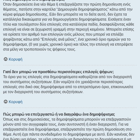
Όταν δημοσιεύετε ένα νέο θέμα ή επεξεργάζεστε την πρώτη δημοσίευση ενός
θέματος, πατήστε στην καρτέλα “Δημιουργία δημοψηφίσματος” κάτω από την
κύρια φόρμα δημοσίευσης. Εάν δεν μπορείτε να το δείτε αυτό, δεν έχετε τα
κατάλληλα δικαιώματα για να δημιουργήσετε δημοψηφίσματα. Εισάγετε έναν
τίτλο και τουλάχιστον δύο επιλογές στα κατάλληλα πεδία, διασφαλίζοντας κάθε
επιλογή να είναι σε ξεχωριστή γραμμή στην περιοχή κειμένου. Μπορείτε επίσης
να ορίσετε τον αριθμό των επιλογών ενός μέλους που μπορεί να επιλέξει
ψηφίζοντας κάτω από “Επιλογές ανά μέλος”, ένα χρονικό όριο ημερών για το
δημοψήφισμα, (0 για χωρίς χρονικό όριο) και τέλος την επιλογή να επιτρέψετε
στα μέλη να τροποποιούν τις ψήφους τους.
Κορυφή
Γιατί δεν μπορώ να προσθέσω περισσότερες επιλογές ψήφων;
Το όριο για τις επιλογές στα δημοψηφίσματα καθορίζεται από τον διαχειριστή
του συστήματος συζητήσεων. Εάν νομίζετε ότι χρειάζονται περισσότερες
επιλογές στο δικό σας δημοψήφισμα από το επιτρεπόμενο όριο, επικοινωνείτε
με τον διαχειριστή του συστήματος συζητήσεων.
Κορυφή
Πώς μπορώ να επεξεργαστώ ή να διαγράψω ένα δημοψήφισμα;
Όπως και στις δημοσιεύσεις, τα δημοψηφίσματα μπορούν να επεξεργαστούν
μόνον από τον συγγραφέα τους, έναν συντονιστή ή έναν διαχειριστή. Για να
επεξεργαστείτε ένα δημοψήφισμα, επεξεργαστείτε την πρώτη δημοσίευση στο
θέμα. Αυτή έχει πάντα συνδεδεμένο το δημοψήφισμα με αυτό. Εάν κανένας δεν
έχει δώσει μια ψήφο, τα μέλη μπορούν να διαγράψουν το δημοψήφισμα ή να