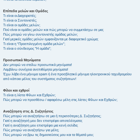
Επίπεδα μελών και Ομάδες
Τι είναι οι Διαχειριστές;
Τι είναι οι Συντονιστές;
Τι είναι οι ομάδες μελών;
Πού είναι οι ομάδες μελών και πώς μπορώ να συμμετάσχω σε μια;
Πώς μπορώ να γίνω συντονιστής ομάδας μελών;
Γιατί μερικές ομάδες μελών εμφανίζονται με διαφορετικό χρώμα;
Τι είναι η “Προεπιλεγμένη ομάδα μελών”;
Τι είναι ο σύνδεσμος "Η ομάδα”;
Προσωπικά Μηνύματα
Δεν μπορώ να στείλω προσωπικά μηνύματα!
Λαμβάνω συνέχεια ανεπιθύμητα μηνύματα!
Έχω λάβει ένα μήνυμα spam ή ένα προσβλητικό μήνυμα ηλεκτρονικού ταχυδρομείου
από κάποιο μέλος του συστήματος συζητήσεων!
Φίλοι και εχθροί
Τι είναι η λίστα Φίλων και Εχθρών;
Πώς μπορώ να προσθέσω / αφαιρέσω μέλη στις λίστες Φίλων και Εχθρών;
Αναζήτηση στις Δ. Συζητήσεις
Πώς μπορώ να αναζητήσω σε μια ή περισσότερες Δ. Συζητήσεις;
Γιατί η αναζήτησή μου δεν επιστρέφει αποτελέσματα;
Γιατί η αναζήτηση μου επιστρέφει μια κενή σελίδα;
Πώς μπορώ να αναζητήσω για μέλη;
Πώς μπορώ να βρω τις δημοσιεύσεις μου και τα θέματά μου;