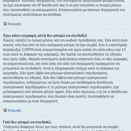
εγγραφούν. Κάποιος διαχειριστής του συστήματος συζητήσεων μπορεί επίσης
να έχει αποκλείσει την IP διεύθυνσή σας ή να μην επιτρέπει το όνομα μέλους
που προσπαθείτε να καταχωρίσετε. Επικοινωνήστε με κάποιον διαχειριστή του
συστήματος συζητήσεων για βοήθεια.
Κορυφή
Έχω κάνει εγγραφή, αλλά δεν μπορώ να συνδεθώ!
Πρώτα, ελέγξτε το όνομα μέλους και τον κωδικό πρόσβασής σας. Εάν αυτά είναι
σωστά, τότε ένα από τα δύο πράγματα μπορεί να έχει συμβεί. Εάν η υποστήριξη
διακήρυξης COPPA είναι ενεργοποιημένη και έχετε ορίσει ότι είστε κάτω των 13
ετών κατά τη διάρκεια της εγγραφής, θα πρέπει να ακολουθήσετε τις οδηγίες
που έχετε λάβει. Μερικά συστήματα συζητήσεων απαιτούν όλες οι νέες εγγραφές
να ενεργοποιούνται, είτε από εσάς είτε από τον διαχειριστή προκειμένου να
μπορέσετε να συνδεθείτε. Αυτή η πληροφορία υπήρχε κατά τη διάρκεια της
εγγραφής. Εάν έχετε λάβει ένα μήνυμα ηλεκτρονικού ταχυδρομείου,
ακολουθήστε τις οδηγίες. Εάν δεν λάβετε ένα μήνυμα ηλεκτρονικού
ταχυδρομείου, ενδεχομένως να έχετε δώσει μια λανθασμένη διεύθυνση
ηλεκτρονικού ταχυδρομείου ή το μήνυμα ηλεκτρονικού ταχυδρομείου, έχει
μπλοκαριστεί από κάποιο φίλτρο spam. Εάν είστε σίγουρος (-η) ότι η διεύθυνση
ηλεκτρονικού ταχυδρομείου που δώσατε είναι σωστή, προσπαθήστε να
επικοινωνήσετε με έναν διαχειριστή.
Κορυφή
Γιατί δεν μπορώ να συνδεθώ;
Υπάρχουν διάφοροι λόγοι για τους οποίους αυτό θα μπορούσε να συμβεί.