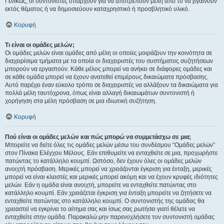
Γενικώς, οι συντονιστές υπάρχουν για να αποτρέπουν μέλη από το να βγαίνουν
εκτός θέματος ή να δημοσιεύουν καταχρηστικό ή προσβλητικό υλικό.
Κορυφή
Τι είναι οι ομάδες μελών;
Οι ομάδες μελών είναι ομάδες από μέλη οι οποίες μοιράζουν την κοινότητα σε
διαχειρίσιμα τμήματα με τα οποία οι διαχειριστές του συστήματος συζητήσεων
μπορούν να εργαστούν. Κάθε μέλος μπορεί να ανήκει σε διάφορες ομάδες και
σε κάθε ομάδα μπορεί να έχουν ανατεθεί επιμέρους δικαιώματα πρόσβασης.
Αυτό παρέχει έναν εύκολο τρόπο σε διαχειριστές να αλλάξουν τα δικαιώματα για
πολλά μέλη ταυτόχρονα, όπως είναι αλλαγή δικαιωμάτων συντονιστή ή
χορήγηση στα μέλη πρόσβαση σε μια ιδιωτική συζήτηση.
Κορυφή
Πού είναι οι ομάδες μελών και πώς μπορώ να συμμετάσχω σε μια;
Μπορείτε να δείτε όλες τις ομάδες μελών μέσω του συνδέσμου “Ομάδες μελών”
στον Πίνακα Ελέγχου Μέλους. Εάν επιθυμείτε να ενταχθείτε σε μια, προχωρήστε
πατώντας το κατάλληλο κουμπί. Ωστόσο, δεν έχουν όλες οι ομάδες μελών
ανοιχτή πρόσβαση. Μερικές μπορεί να χρειάζονται έγκριση για ένταξη, μερικές
μπορεί να είναι κλειστές και μερικές μπορεί ακόμη και να έχουν κρυφές ιδιότητες
μελών. Εάν η ομάδα είναι ανοιχτή, μπορείτε να ενταχθείτε πατώντας στο
κατάλληλο κουμπί. Εάν χρειάζεται έγκριση για ένταξη μπορείτε να ζητήσετε να
ενταχθείτε πατώντας στο κατάλληλο κουμπί. Ο συντονιστής της ομάδας θα
χρειαστεί να εγκρίνει το αίτημα σας και ίσως σας ρωτήσει γιατί θέλετε να
ενταχθείτε στην ομάδα. Παρακαλώ μην παρενοχλήσετε τον συντονιστή ομάδας