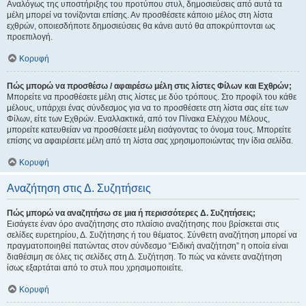
Αναλόγως της υποστήριξης του προτύπου στυλ, δημοσιεύσεις από αυτά τα
μέλη μπορεί να τονίζονται επίσης. Αν προσθέσετε κάποιο μέλος στη λίστα
εχθρών, οποιεσδήποτε δημοσιεύσεις θα κάνει αυτό θα αποκρύπτονται ως
προεπιλογή.
Κορυφή
Πώς μπορώ να προσθέσω / αφαιρέσω μέλη στις λίστες Φίλων και Εχθρών;
Μπορείτε να προσθέσετε μέλη στις λίστες με δύο τρόπους. Στο προφίλ του κάθε
μέλους, υπάρχει ένας σύνδεσμος για να το προσθέσετε στη λίστα σας είτε των
Φίλων, είτε των Εχθρών. Εναλλακτικά, από τον Πίνακα Ελέγχου Μέλους,
μπορείτε κατευθείαν να προσθέσετε μέλη εισάγοντας το όνομα τους. Μπορείτε
επίσης να αφαιρέσετε μέλη από τη λίστα σας χρησιμοποιώντας την ίδια σελίδα.
Κορυφή
Αναζήτηση στις Δ. Συζητήσεις
Πώς μπορώ να αναζητήσω σε μια ή περισσότερες Δ. Συζητήσεις;
Εισάγετε έναν όρο αναζήτησης στο πλαίσιο αναζήτησης που βρίσκεται στις
σελίδες ευρετηρίου, Δ. Συζήτησης ή του θέματος. Σύνθετη αναζήτηση μπορεί να
πραγματοποιηθεί πατώντας στον σύνδεσμο “Ειδική αναζήτηση” η οποία είναι
διαθέσιμη σε όλες τις σελίδες στη Δ. Συζήτηση. Το πώς να κάνετε αναζήτηση
ίσως εξαρτάται από το στυλ που χρησιμοποιείτε.
Κορυφή