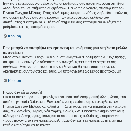
Εάν είστε εγγεγραμμένο μέλος, όλες οι ρυθμίσεις σας αποθηκεύονται στη βάση
δεδομένων του συστήματος συζητήσεων. Για να τις αλλάξετε, επισκεφθείτε τον
Πίνακα Ελέγχου Μέλους. Ένας σύνδεσμος μπορεί συνήθως να βρεθεί πατώντας
στο όνομα μέλους σας στην κορυφή των περισσότερων σελίδων του
συστήματος συζητήσεων. Αυτό το σύστημα θα σας επιτρέψει να αλλάξετε τις
ρυθμίσεις και τις προτιμήσεις σας.
Κορυφή
Πώς μπορώ να αποτρέψω την εμφάνιση του ονόματος μου στη λίστα μελών
σε σύνδεση;
Μέσα στον Πίνακα Ελέγχου Μέλους, στην καρτέλα “Προτιμήσεις Δ. Συζήτησης”,
θα βρείτε την επιλογή
Απόκρυψη των στοιχείων μου κατά τη διάρκεια της
σύνδεσης
. Ενεργοποιήστε αυτή την επιλογή και θα είστε ορατοί μόνο σε
διαχειριστές, συντονιστές και εσάς. Θα υπολογίζεστε ως μέλος με απόκρυψη.
Κορυφή
Η ώρα δεν είναι σωστή!
Είναι πιθανό η ώρα που εμφανίζεται να είναι από διαφορετική ζώνης ώρας από
αυτή στην οποία βρίσκεστε. Εάν αυτή είναι η περίπτωση, επισκεφθείτε τον
Πίνακα Ελέγχου Μέλους και αλλάξτε τη ζώνη ώρας για να ταιριάζει στην περιοχή
σας, π.χ. Λονδίνο, Παρίσι, Νέα Υόρκη, Σίδνεϋ, κλπ. Παρακαλώ σημειώστε ότι η
αλλαγή της ζώνης ώρας, όπως και οι περισσότερες ρυθμίσεις, μπορούν να
γίνουν μόνον από εγγεγραμμένα μέλη. Εάν δεν έχετε εγγραφεί, αυτή είναι μια
καλή ευκαιρία για να το κάνετε.