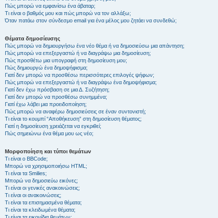
Πώς μπορώ να εμφανίσω ένα άβαταρ;
Τι είναι ο βαθμός μου και πώς μπορώ να τον αλλάξω;
Όταν πατάω στον σύνδεσμο email για ένα μέλος μου ζητάει να συνδεθώ;
Θέματα δημοσίευσης
Πώς μπορώ να δημιουργήσω ένα νέο θέμα ή να δημοσιεύσω μια απάντηση;
Πώς μπορώ να επεξεργαστώ ή να διαγράψω μια δημοσίευση;
Πώς προσθέτω μια υπογραφή στη δημοσίευση μου;
Πώς δημιουργώ ένα δημοψήφισμα;
Γιατί δεν μπορώ να προσθέσω περισσότερες επιλογές ψήφων;
Πώς μπορώ να επεξεργαστώ ή να διαγράψω ένα δημοψήφισμα;
Γιατί δεν έχω πρόσβαση σε μια Δ. Συζήτηση;
Γιατί δεν μπορώ να προσθέσω συνημμένα;
Γιατί έχω λάβει μια προειδοποίηση;
Πώς μπορώ να αναφέρω δημοσιεύσεις σε έναν συντονιστή;
Τι είναι το κουμπί “Αποθήκευση” στη δημοσίευση θέματος;
Γιατί η δημοσίευση χρειάζεται να εγκριθεί;
Πώς σημειώνω ένα θέμα μου ως νέο;
Μορφοποίηση και τύποι θεμάτων
Τι είναι ο BBCode;
Μπορώ να χρησιμοποιήσω HTML;
Τι είναι τα Smilies;
Μπορώ να δημοσιεύω εικόνες;
Τι είναι οι γενικές ανακοινώσεις;
Τι είναι οι ανακοινώσεις;
Τι είναι τα επισημασμένα θέματα;
Τι είναι τα κλειδωμένα θέματα;
Τι είναι τα εικονίδια θεμάτων;