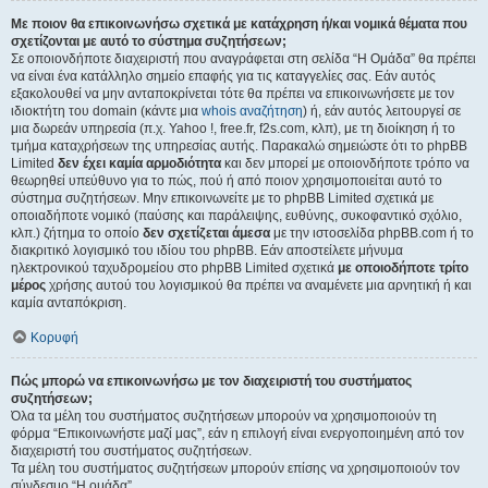
Με ποιον θα επικοινωνήσω σχετικά με κατάχρηση ή/και νομικά θέματα που
σχετίζονται με αυτό το σύστημα συζητήσεων;
Σε οποιονδήποτε διαχειριστή που αναγράφεται στη σελίδα “Η Ομάδα” θα πρέπει
να είναι ένα κατάλληλο σημείο επαφής για τις καταγγελίες σας. Εάν αυτός
εξακολουθεί να μην ανταποκρίνεται τότε θα πρέπει να επικοινωνήσετε με τον
ιδιοκτήτη του domain (κάντε μια
whois αναζήτηση
) ή, εάν αυτός λειτουργεί σε
μια δωρεάν υπηρεσία (π.χ. Yahoo !, free.fr, f2s.com, κλπ), με τη διοίκηση ή το
τμήμα καταχρήσεων της υπηρεσίας αυτής. Παρακαλώ σημειώστε ότι το phpBB
Limited
δεν έχει καμία αρμοδιότητα
και δεν μπορεί με οποιονδήποτε τρόπο να
θεωρηθεί υπεύθυνο για το πώς, πού ή από ποιον χρησιμοποιείται αυτό το
σύστημα συζητήσεων. Μην επικοινωνείτε με το phpBB Limited σχετικά με
οποιαδήποτε νομικό (παύσης και παράλειψης, ευθύνης, συκοφαντικό σχόλιο,
κλπ.) ζήτημα το οποίο
δεν σχετίζεται άμεσα
με την ιστοσελίδα phpBB.com ή το
διακριτικό λογισμικό του ιδίου του phpBB. Εάν αποστείλετε μήνυμα
ηλεκτρονικού ταχυδρομείου στο phpBB Limited σχετικά
με οποιοδήποτε τρίτο
μέρος
χρήσης αυτού του λογισμικού θα πρέπει να αναμένετε μια αρνητική ή και
καμία ανταπόκριση.
Κορυφή
Πώς μπορώ να επικοινωνήσω με τον διαχειριστή του συστήματος
συζητήσεων;
Όλα τα μέλη του συστήματος συζητήσεων μπορούν να χρησιμοποιούν τη
φόρμα “Επικοινωνήστε μαζί μας”, εάν η επιλογή είναι ενεργοποιημένη από τον
διαχειριστή του συστήματος συζητήσεων.
Τα μέλη του συστήματος συζητήσεων μπορούν επίσης να χρησιμοποιούν τον
σύνδεσμο “Η ομάδα”.