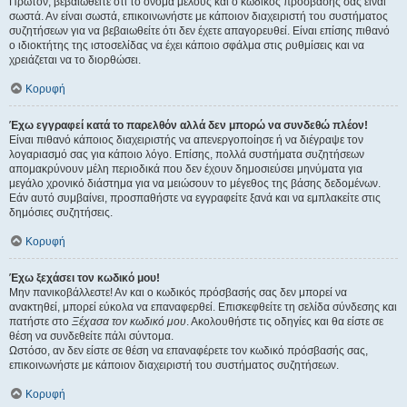
Πρώτον, βεβαιωθείτε ότι το όνομα μέλους και ο κωδικός πρόσβασής σας είναι
σωστά. Αν είναι σωστά, επικοινωνήστε με κάποιον διαχειριστή του συστήματος
συζητήσεων για να βεβαιωθείτε ότι δεν έχετε απαγορευθεί. Είναι επίσης πιθανό
ο ιδιοκτήτης της ιστοσελίδας να έχει κάποιο σφάλμα στις ρυθμίσεις και να
χρειάζεται να το διορθώσει.
Κορυφή
Έχω εγγραφεί κατά το παρελθόν αλλά δεν μπορώ να συνδεθώ πλέον!
Είναι πιθανό κάποιος διαχειριστής να απενεργοποίησε ή να διέγραψε τον
λογαριασμό σας για κάποιο λόγο. Επίσης, πολλά συστήματα συζητήσεων
απομακρύνουν μέλη περιοδικά που δεν έχουν δημοσιεύσει μηνύματα για
μεγάλο χρονικό διάστημα για να μειώσουν το μέγεθος της βάσης δεδομένων.
Εάν αυτό συμβαίνει, προσπαθήστε να εγγραφείτε ξανά και να εμπλακείτε στις
δημόσιες συζητήσεις.
Κορυφή
Έχω ξεχάσει τον κωδικό μου!
Μην πανικοβάλλεστε! Αν και ο κωδικός πρόσβασής σας δεν μπορεί να
ανακτηθεί, μπορεί εύκολα να επαναφερθεί. Επισκεφθείτε τη σελίδα σύνδεσης και
πατήστε στο
Ξέχασα τον κωδικό μου
. Ακολουθήστε τις οδηγίες και θα είστε σε
θέση να συνδεθείτε πάλι σύντομα.
Ωστόσο, αν δεν είστε σε θέση να επαναφέρετε τον κωδικό πρόσβασής σας,
επικοινωνήστε με κάποιον διαχειριστή του συστήματος συζητήσεων.
Κορυφή