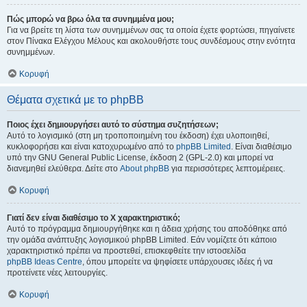
Πώς μπορώ να βρω όλα τα συνημμένα μου;
Για να βρείτε τη λίστα των συνημμένων σας τα οποία έχετε φορτώσει, πηγαίνετε
στον Πίνακα Ελέγχου Μέλους και ακολουθήστε τους συνδέσμους στην ενότητα
συνημμένων.
Κορυφή
Θέματα σχετικά με το phpBB
Ποιος έχει δημιουργήσει αυτό το σύστημα συζητήσεων;
Αυτό το λογισμικό (στη μη τροποποιημένη του έκδοση) έχει υλοποιηθεί,
κυκλοφορήσει και είναι κατοχυρωμένο από το
phpBB Limited
. Είναι διαθέσιμο
υπό την GNU General Public License, έκδοση 2 (GPL-2.0) και μπορεί να
διανεμηθεί ελεύθερα. Δείτε στο
About phpBB
για περισσότερες λεπτομέρειες.
Κορυφή
Γιατί δεν είναι διαθέσιμο το Χ χαρακτηριστικό;
Αυτό το πρόγραμμα δημιουργήθηκε και η άδεια χρήσης του αποδόθηκε από
την ομάδα ανάπτυξης λογισμικού phpBB Limited. Εάν νομίζετε ότι κάποιο
χαρακτηριστικό πρέπει να προστεθεί, επισκεφθείτε την ιστοσελίδα
phpBB Ideas Centre
, όπου μπορείτε να ψηφίσετε υπάρχουσες ιδέες ή να
προτείνετε νέες λειτουργίες.
Κορυφή