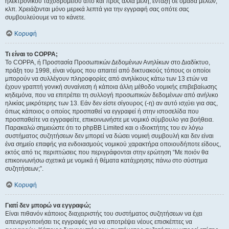
ηλεκτρονικού ταχυδρομείου από και προς άλλα μέλη, ένταξη σε ομάδα μελών,
κλπ. Χρειάζονται μόνο μερικά λεπτά για την εγγραφή σας οπότε σας
συμβουλεύουμε να το κάνετε.
Κορυφή
Τι είναι το COPPA;
Το COPPA, ή Προστασία Προσωπικών Δεδομένων Ανηλίκων στο Διαδίκτυο,
πράξη του 1998, είναι νόμος που απαιτεί από δικτυακούς τόπους οι οποίοι
μπορούν να συλλέγουν πληροφορίες από ανηλίκους κάτω των 13 ετών να
έχουν γραπτή γονική συναίνεση ή κάποια άλλη μέθοδο νομικής επιβεβαίωσης
κηδεμόνα, που να επιτρέπει τη συλλογή προσωπικών δεδομένων από ανήλικο
ηλικίας μικρότερης των 13. Εάν δεν είστε σίγουρος (-η) αν αυτό ισχύει για σας,
όπως κάποιος ο οποίος προσπαθεί να εγγραφεί ή στην ιστοσελίδα που
προσπαθείτε να εγγραφείτε, επικοινωνήστε με νομικό σύμβουλο για βοήθεια.
Παρακαλώ σημειώστε ότι το phpBB Limited και ο ιδιοκτήτης του εν λόγω
συστήματος συζητήσεων δεν μπορεί να δώσει νομική συμβουλή και δεν είναι
ένα σημείο επαφής για ενδοιασμούς νομικού χαρακτήρα οποιουδήποτε είδους,
εκτός από τις περιπτώσεις που περιγράφονται στην ερώτηση “Με ποιόν θα
επικοινωνήσω σχετικά με νομικά ή θέματα κατάχρησης πάνω στο σύστημα
συζητήσεων;”.
Κορυφή
Γιατί δεν μπορώ να εγγραφώ;
Είναι πιθανόν κάποιος διαχειριστής του συστήματος συζητήσεων να έχει
απενεργοποιήσει τις εγγραφές για να αποτρέψει νέους επισκέπτες να