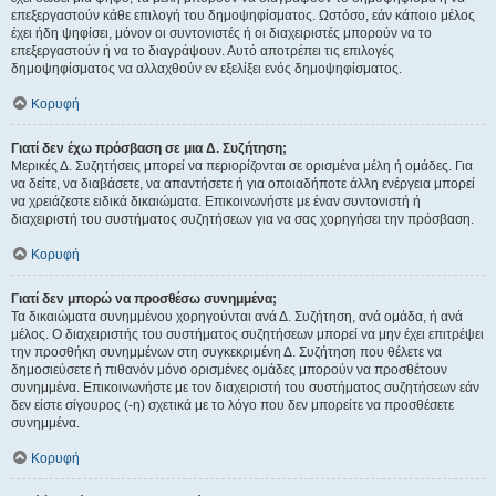
επεξεργαστούν κάθε επιλογή του δημοψηφίσματος. Ωστόσο, εάν κάποιο μέλος
έχει ήδη ψηφίσει, μόνον οι συντονιστές ή οι διαχειριστές μπορούν να το
επεξεργαστούν ή να το διαγράψουν. Αυτό αποτρέπει τις επιλογές
δημοψηφίσματος να αλλαχθούν εν εξελίξει ενός δημοψηφίσματος.
Κορυφή
Γιατί δεν έχω πρόσβαση σε μια Δ. Συζήτηση;
Μερικές Δ. Συζητήσεις μπορεί να περιορίζονται σε ορισμένα μέλη ή ομάδες. Για
να δείτε, να διαβάσετε, να απαντήσετε ή για οποιαδήποτε άλλη ενέργεια μπορεί
να χρειάζεστε ειδικά δικαιώματα. Επικοινωνήστε με έναν συντονιστή ή
διαχειριστή του συστήματος συζητήσεων για να σας χορηγήσει την πρόσβαση.
Κορυφή
Γιατί δεν μπορώ να προσθέσω συνημμένα;
Τα δικαιώματα συνημμένου χορηγούνται ανά Δ. Συζήτηση, ανά ομάδα, ή ανά
μέλος. Ο διαχειριστής του συστήματος συζητήσεων μπορεί να μην έχει επιτρέψει
την προσθήκη συνημμένων στη συγκεκριμένη Δ. Συζήτηση που θέλετε να
δημοσιεύσετε ή πιθανόν μόνο ορισμένες ομάδες μπορούν να προσθέτουν
συνημμένα. Επικοινωνήστε με τον διαχειριστή του συστήματος συζητήσεων εάν
δεν είστε σίγουρος (-η) σχετικά με το λόγο που δεν μπορείτε να προσθέσετε
συνημμένα.
Κορυφή