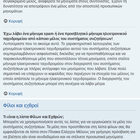
συγκεκριμένο μέλος, αναφέρετε τα μηνύματα στους συντονιστές. Έχουν τη
δυνατότητα να αποτρέψουν ένα μέλος από την αποστολή προσωπικών
μηνυμάτων.
Κορυφή
Έχω λάβει ένα μήνυμα spam ή ένα προσβλητικό μήνυμα ηλεκτρονικού
ταχυδρομείου από κάποιο μέλος του συστήματος συζητήσεων!
Λυπούμαστε που το ακούμε αυτό. Το χαρακτηριστικό λειτουργίας των
μηνυμάτων ηλεκτρονικού ταχυδρομείου αυτού του συστήματος συζητήσεων
συμπεριλαμβάνουν ασφαλιστικές δικλείδες για να προσπαθήσουμε και να
παρακολουθήσουμε μέλη που αποστέλλουν τέτοια μηνύματα, οπότε στείλτε
μήνυμα ηλεκτρονικού ταχυδρομείου στον διαχειριστή του συστήματος
συζητήσεων με πλήρες αντίγραφο του μηνύματος που λάβατε. Είναι πολύ
σημαντικό να υπάρχουν οι κεφαλίδες που περιέχουν τα στοιχεία του μέλους το
οποίο απέστειλε το μήνυμα ηλεκτρονικού ταχυδρομείου. Ο διαχειριστής του
συστήματος συζητήσεων μπορεί στη συνέχεια να λάβει μέτρα.
Κορυφή
Φίλοι και εχθροί
Τι είναι η λίστα Φίλων και Εχθρών;
Μπορείτε να χρησιμοποιήσετε αυτές τις λίστες για να οργανώσετε τα μέλη του
συστήματος συζητήσεων. Τα μέλη που προστίθενται στη λίστα φίλων σας θα
εμφανίζονται σε λίστα στον Πίνακα Ελέγχου Μέλους για γρήγορη πρόσβαση για
να βλέπετε εάν είναι συνδεδεμένοι και να στέλνετε προσωπικά μηνύματα.