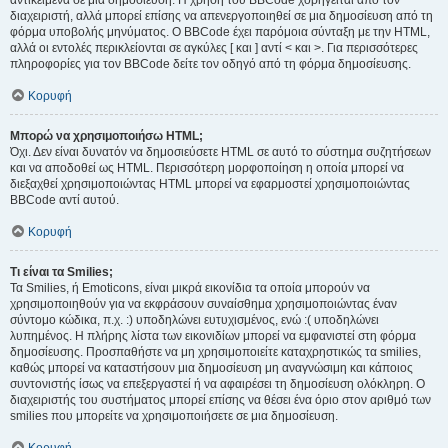
αντικείμενα σε μια δημοσίευση. Η χρήση του BBCode χορηγείται από τον
διαχειριστή, αλλά μπορεί επίσης να απενεργοποιηθεί σε μια δημοσίευση από τη
φόρμα υποβολής μηνύματος. Ο BBCode έχει παρόμοια σύνταξη με την HTML,
αλλά οι εντολές περικλείονται σε αγκύλες [ και ] αντί < και >. Για περισσότερες
πληροφορίες για τον BBCode δείτε τον οδηγό από τη φόρμα δημοσίευσης.
Κορυφή
Μπορώ να χρησιμοποιήσω HTML;
Όχι. Δεν είναι δυνατόν να δημοσιεύσετε HTML σε αυτό το σύστημα συζητήσεων
και να αποδοθεί ως HTML. Περισσότερη μορφοποίηση η οποία μπορεί να
διεξαχθεί χρησιμοποιώντας HTML μπορεί να εφαρμοστεί χρησιμοποιώντας
BBCode αντί αυτού.
Κορυφή
Τι είναι τα Smilies;
Τα Smilies, ή Emoticons, είναι μικρά εικονίδια τα οποία μπορούν να
χρησιμοποιηθούν για να εκφράσουν συναίσθημα χρησιμοποιώντας έναν
σύντομο κώδικα, π.χ. :) υποδηλώνει ευτυχισμένος, ενώ :( υποδηλώνει
λυπημένος. Η πλήρης λίστα των εικονιδίων μπορεί να εμφανιστεί στη φόρμα
δημοσίευσης. Προσπαθήστε να μη χρησιμοποιείτε καταχρηστικώς τα smilies,
καθώς μπορεί να καταστήσουν μια δημοσίευση μη αναγνώσιμη και κάποιος
συντονιστής ίσως να επεξεργαστεί ή να αφαιρέσει τη δημοσίευση ολόκληρη. Ο
διαχειριστής του συστήματος μπορεί επίσης να θέσει ένα όριο στον αριθμό των
smilies που μπορείτε να χρησιμοποιήσετε σε μια δημοσίευση.