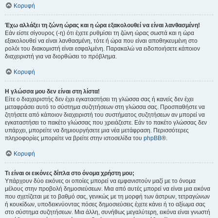
Κορυφή
Έχω αλλάξει τη ζώνη ώρας και η ώρα εξακολουθεί να είναι λανθασμένη!
Εάν είστε σίγουρος (-η) ότι έχετε ρυθμίσει τη ζώνη ώρας σωστά και η ώρα
εξακολουθεί να είναι λανθασμένη, τότε ή ώρα που είναι αποθηκευμένη στο
ρολόι του διακομιστή είναι εσφαλμένη. Παρακαλώ να ειδοποιήσετε κάποιον
διαχειριστή για να διορθώσει το πρόβλημα.
Κορυφή
Η γλώσσα μου δεν είναι στη λίστα!
Είτε ο διαχειριστής δεν έχει εγκαταστήσει τη γλώσσα σας ή κανείς δεν έχει
μεταφράσει αυτό το σύστημα συζητήσεων στη γλώσσα σας. Προσπαθήστε να
ζητήσετε από κάποιον διαχειριστή του συστήματος συζητήσεων αν μπορεί να
εγκαταστήσει το πακέτο γλώσσας που χρειάζεστε. Εάν το πακέτο γλώσσας δεν
υπάρχει, μπορείτε να δημιουργήσετε μια νέα μετάφραση. Περισσότερες
πληροφορίες μπορείτε να βρείτε στην ιστοσελίδα του
phpBB
®.
Κορυφή
Τι είναι οι εικόνες δίπλα στο όνομα χρήστη μου;
Υπάρχουν δύο εικόνες οι οποίες μπορεί να εμφανιστούν μαζί με το όνομα
μέλους στην προβολή δημοσιεύσεων. Μια από αυτές μπορεί να είναι μια εικόνα
που σχετίζεται με το βαθμό σας, γενικώς με τη μορφή των άστρων, τετραγώνων
ή κουκίδων, υποδεικνύοντας πόσες δημοσιεύσεις έχετε κάνει ή το αξίωμα σας
στο σύστημα συζητήσεων. Μια άλλη, συνήθως μεγαλύτερη, εικόνα είναι γνωστή