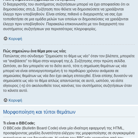
Ο διαχειριστής του συστήματος συζητήσεων μπορεί να έχει αποφασίσει ότι οι
δημοσιεύσεις στη Δ. Συζήτηση που θέλετε να δημοσιεύσετε να χρειάζονται
έλεγχο πριν υποβληθούν. Είναι επίσης πιθανό ο διαχειριστής να σας έχει
τοποθετήσει σε μια ομάδα μελών των οποίων οι δημοσιεύσεις να χρειάζονται
έλεγχο πριν υποβληθούν. Παρακαλώ επικοινωνείτε με τον διαχειριστή του
συστήματος συζητήσεων για περισσότερες πληροφορίες.
Κορυφή
Πώς σημειώνω ένα θέμα μου ως νέο;
Πατώντας στο σύνδεσμο “Σημειώστε το θέμα ως νέο” όταν τον βλέπετε, μπορείτε
να “ανεβάσετε” το θέμα στην κορυφή της Δ. Συζήτησης στην πρώτη σελίδα.
Ωστόσο, αν δεν μπορείτε να το δείτε αυτό, τότε η σημείωση θεμάτων ως νέα
μπορεί να είναι απενεργοποιημένη ή το περιθώριο χρόνου ανάμεσα σε
σημειώσεις θεμάτων ως νέα δεν έχει ακόμη επιτευχθεί. Είναι επίσης δυνατόν να
σημειώσετε ως νέο το θέμα απλώς απαντώντας σε αυτό, ωστόσο, να είστε
σίγουρος (-η) ότι ακολουθείτε τους κανόνες του συστήματος συζητήσεων όταν
το κάνετε αυτό.
Κορυφή
Μορφοποίηση και τύποι θεμάτων
Τι είναι ο BBCode;
Ο BBCode (Bulletin Board Code) είναι μία ιδιαίτερη εφαρμογή της HTML,
προσφέροντας μεγάλη δυνατότητα ελέγχου της μορφοποίησης σε συγκεκριμένα