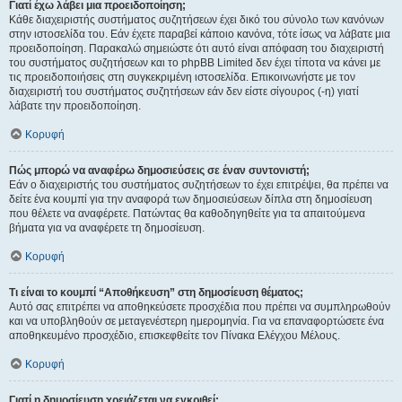
Γιατί έχω λάβει μια προειδοποίηση;
Κάθε διαχειριστής συστήματος συζητήσεων έχει δικό του σύνολο των κανόνων
στην ιστοσελίδα του. Εάν έχετε παραβεί κάποιο κανόνα, τότε ίσως να λάβατε μια
προειδοποίηση. Παρακαλώ σημειώστε ότι αυτό είναι απόφαση του διαχειριστή
του συστήματος συζητήσεων και το phpBB Limited δεν έχει τίποτα να κάνει με
τις προειδοποιήσεις στη συγκεκριμένη ιστοσελίδα. Επικοινωνήστε με τον
διαχειριστή του συστήματος συζητήσεων εάν δεν είστε σίγουρος (-η) γιατί
λάβατε την προειδοποίηση.
Κορυφή
Πώς μπορώ να αναφέρω δημοσιεύσεις σε έναν συντονιστή;
Εάν ο διαχειριστής του συστήματος συζητήσεων το έχει επιτρέψει, θα πρέπει να
δείτε ένα κουμπί για την αναφορά των δημοσιεύσεων δίπλα στη δημοσίευση
που θέλετε να αναφέρετε. Πατώντας θα καθοδηγηθείτε για τα απαιτούμενα
βήματα για να αναφέρετε τη δημοσίευση.
Κορυφή
Τι είναι το κουμπί “Αποθήκευση” στη δημοσίευση θέματος;
Αυτό σας επιτρέπει να αποθηκεύσετε προσχέδια που πρέπει να συμπληρωθούν
και να υποβληθούν σε μεταγενέστερη ημερομηνία. Για να επαναφορτώσετε ένα
αποθηκευμένο προσχέδιο, επισκεφθείτε τον Πίνακα Ελέγχου Μέλους.
Κορυφή
Γιατί η δημοσίευση χρειάζεται να εγκριθεί;