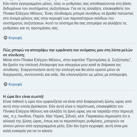
Εάν είστε εγγεγραμμένο μέλος, όλες οι ρυθμίσεις σας αποθηκεύονται στη βάση
δεδομένων του συστήματος συζητήσεων. Για να τις αλλάξετε, επισκεφθείτε τον
Πίνακα Ελέγχου Μέλους. Ένας σύνδεσμος μπορεί συνήθως να βρεθεί πατώντας
στο όνομα μέλους σας στην κορυφή των περισσότερων σελίδων του
συστήματος συζητήσεων. Αυτό το σύστημα θα σας επιτρέψει να αλλάξετε τις
ρυθμίσεις και τις προτιμήσεις σας.
Κορυφή
Πώς μπορώ να αποτρέψω την εμφάνιση του ονόματος μου στη λίστα μελών
σε σύνδεση;
Μέσα στον Πίνακα Ελέγχου Μέλους, στην καρτέλα “Προτιμήσεις Δ. Συζήτησης”,
θα βρείτε την επιλογή
Απόκρυψη των στοιχείων μου κατά τη διάρκεια της
σύνδεσης
. Ενεργοποιήστε αυτή την επιλογή και θα είστε ορατοί μόνο σε
διαχειριστές, συντονιστές και εσάς. Θα υπολογίζεστε ως μέλος με απόκρυψη.
Κορυφή
Η ώρα δεν είναι σωστή!
Είναι πιθανό η ώρα που εμφανίζεται να είναι από διαφορετική ζώνης ώρας από
αυτή στην οποία βρίσκεστε. Εάν αυτή είναι η περίπτωση, επισκεφθείτε τον
Πίνακα Ελέγχου Μέλους και αλλάξτε τη ζώνη ώρας για να ταιριάζει στην περιοχή
σας, π.χ. Λονδίνο, Παρίσι, Νέα Υόρκη, Σίδνεϋ, κλπ. Παρακαλώ σημειώστε ότι η
αλλαγή της ζώνης ώρας, όπως και οι περισσότερες ρυθμίσεις, μπορούν να
γίνουν μόνον από εγγεγραμμένα μέλη. Εάν δεν έχετε εγγραφεί, αυτή είναι μια
καλή ευκαιρία για να το κάνετε.