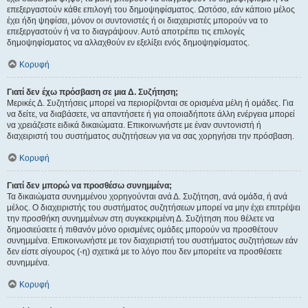
επεξεργαστούν κάθε επιλογή του δημοψηφίσματος. Ωστόσο, εάν κάποιο μέλος
έχει ήδη ψηφίσει, μόνον οι συντονιστές ή οι διαχειριστές μπορούν να το
επεξεργαστούν ή να το διαγράψουν. Αυτό αποτρέπει τις επιλογές
δημοψηφίσματος να αλλαχθούν εν εξελίξει ενός δημοψηφίσματος.
Κορυφή
Γιατί δεν έχω πρόσβαση σε μια Δ. Συζήτηση;
Μερικές Δ. Συζητήσεις μπορεί να περιορίζονται σε ορισμένα μέλη ή ομάδες. Για
να δείτε, να διαβάσετε, να απαντήσετε ή για οποιαδήποτε άλλη ενέργεια μπορεί
να χρειάζεστε ειδικά δικαιώματα. Επικοινωνήστε με έναν συντονιστή ή
διαχειριστή του συστήματος συζητήσεων για να σας χορηγήσει την πρόσβαση.
Κορυφή
Γιατί δεν μπορώ να προσθέσω συνημμένα;
Τα δικαιώματα συνημμένου χορηγούνται ανά Δ. Συζήτηση, ανά ομάδα, ή ανά
μέλος. Ο διαχειριστής του συστήματος συζητήσεων μπορεί να μην έχει επιτρέψει
την προσθήκη συνημμένων στη συγκεκριμένη Δ. Συζήτηση που θέλετε να
δημοσιεύσετε ή πιθανόν μόνο ορισμένες ομάδες μπορούν να προσθέτουν
συνημμένα. Επικοινωνήστε με τον διαχειριστή του συστήματος συζητήσεων εάν
δεν είστε σίγουρος (-η) σχετικά με το λόγο που δεν μπορείτε να προσθέσετε
συνημμένα.
Κορυφή