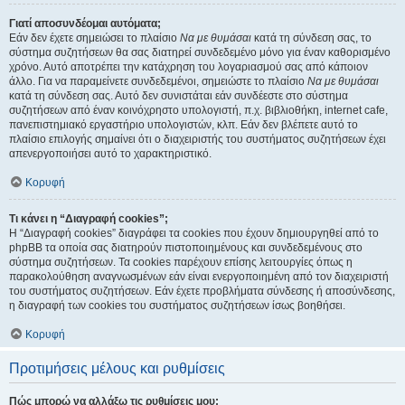
Γιατί αποσυνδέομαι αυτόματα;
Εάν δεν έχετε σημειώσει το πλαίσιο
Να με θυμάσαι
κατά τη σύνδεση σας, το
σύστημα συζητήσεων θα σας διατηρεί συνδεδεμένο μόνο για έναν καθορισμένο
χρόνο. Αυτό αποτρέπει την κατάχρηση του λογαριασμού σας από κάποιον
άλλο. Για να παραμείνετε συνδεδεμένοι, σημειώστε το πλαίσιο
Να με θυμάσαι
κατά τη σύνδεση σας. Αυτό δεν συνιστάται εάν συνδέεστε στο σύστημα
συζητήσεων από έναν κοινόχρηστο υπολογιστή, π.χ. βιβλιοθήκη, internet cafe,
πανεπιστημιακό εργαστήριο υπολογιστών, κλπ. Εάν δεν βλέπετε αυτό το
πλαίσιο επιλογής σημαίνει ότι ο διαχειριστής του συστήματος συζητήσεων έχει
απενεργοποιήσει αυτό το χαρακτηριστικό.
Κορυφή
Τι κάνει η “Διαγραφή cookies”;
Η “Διαγραφή cookies” διαγράφει τα cookies που έχουν δημιουργηθεί από το
phpBB τα οποία σας διατηρούν πιστοποιημένους και συνδεδεμένους στο
σύστημα συζητήσεων. Τα cookies παρέχουν επίσης λειτουργίες όπως η
παρακολούθηση αναγνωσμένων εάν είναι ενεργοποιημένη από τον διαχειριστή
του συστήματος συζητήσεων. Εάν έχετε προβλήματα σύνδεσης ή αποσύνδεσης,
η διαγραφή των cookies του συστήματος συζητήσεων ίσως βοηθήσει.
Κορυφή
Προτιμήσεις μέλους και ρυθμίσεις
Πώς μπορώ να αλλάξω τις ρυθμίσεις μου;