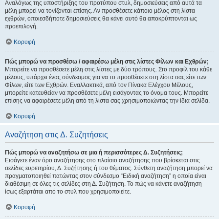
Αναλόγως της υποστήριξης του προτύπου στυλ, δημοσιεύσεις από αυτά τα
μέλη μπορεί να τονίζονται επίσης. Αν προσθέσετε κάποιο μέλος στη λίστα
εχθρών, οποιεσδήποτε δημοσιεύσεις θα κάνει αυτό θα αποκρύπτονται ως
προεπιλογή.
Κορυφή
Πώς μπορώ να προσθέσω / αφαιρέσω μέλη στις λίστες Φίλων και Εχθρών;
Μπορείτε να προσθέσετε μέλη στις λίστες με δύο τρόπους. Στο προφίλ του κάθε
μέλους, υπάρχει ένας σύνδεσμος για να το προσθέσετε στη λίστα σας είτε των
Φίλων, είτε των Εχθρών. Εναλλακτικά, από τον Πίνακα Ελέγχου Μέλους,
μπορείτε κατευθείαν να προσθέσετε μέλη εισάγοντας το όνομα τους. Μπορείτε
επίσης να αφαιρέσετε μέλη από τη λίστα σας χρησιμοποιώντας την ίδια σελίδα.
Κορυφή
Αναζήτηση στις Δ. Συζητήσεις
Πώς μπορώ να αναζητήσω σε μια ή περισσότερες Δ. Συζητήσεις;
Εισάγετε έναν όρο αναζήτησης στο πλαίσιο αναζήτησης που βρίσκεται στις
σελίδες ευρετηρίου, Δ. Συζήτησης ή του θέματος. Σύνθετη αναζήτηση μπορεί να
πραγματοποιηθεί πατώντας στον σύνδεσμο “Ειδική αναζήτηση” η οποία είναι
διαθέσιμη σε όλες τις σελίδες στη Δ. Συζήτηση. Το πώς να κάνετε αναζήτηση
ίσως εξαρτάται από το στυλ που χρησιμοποιείτε.
Κορυφή