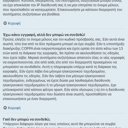
εγγραφούν. Κάποιος διαχειριστής του συστήματος συζητήσεων μπορεί επίσης
να έχει αποκλείσει την IP διεύθυνσή σας ή να μην επιτρέπει το όνομα μέλους
που προσπαθείτε να καταχωρίσετε. Επικοινωνήστε με κάποιον διαχειριστή του
συστήματος συζητήσεων για βοήθεια.
Κορυφή
Έχω κάνει εγγραφή, αλλά δεν μπορώ να συνδεθώ!
Πρώτα, ελέγξτε το όνομα μέλους και τον κωδικό πρόσβασής σας. Εάν αυτά είναι
σωστά, τότε ένα από τα δύο πράγματα μπορεί να έχει συμβεί. Εάν η υποστήριξη
διακήρυξης COPPA είναι ενεργοποιημένη και έχετε ορίσει ότι είστε κάτω των 13
ετών κατά τη διάρκεια της εγγραφής, θα πρέπει να ακολουθήσετε τις οδηγίες
που έχετε λάβει. Μερικά συστήματα συζητήσεων απαιτούν όλες οι νέες εγγραφές
να ενεργοποιούνται, είτε από εσάς είτε από τον διαχειριστή προκειμένου να
μπορέσετε να συνδεθείτε. Αυτή η πληροφορία υπήρχε κατά τη διάρκεια της
εγγραφής. Εάν έχετε λάβει ένα μήνυμα ηλεκτρονικού ταχυδρομείου,
ακολουθήστε τις οδηγίες. Εάν δεν λάβετε ένα μήνυμα ηλεκτρονικού
ταχυδρομείου, ενδεχομένως να έχετε δώσει μια λανθασμένη διεύθυνση
ηλεκτρονικού ταχυδρομείου ή το μήνυμα ηλεκτρονικού ταχυδρομείου, έχει
μπλοκαριστεί από κάποιο φίλτρο spam. Εάν είστε σίγουρος (-η) ότι η διεύθυνση
ηλεκτρονικού ταχυδρομείου που δώσατε είναι σωστή, προσπαθήστε να
επικοινωνήσετε με έναν διαχειριστή.
Κορυφή
Γιατί δεν μπορώ να συνδεθώ;
Υπάρχουν διάφοροι λόγοι για τους οποίους αυτό θα μπορούσε να συμβεί.