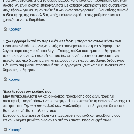
Πρώτον, βεβαιωθείτε ότι το όνομα μέλους και ο κωδικός πρόσβασής σας είναι
σωστά. Αν είναι σωστά, επικοινωνήστε με κάποιον διαχειριστή του συστήματος
συζητήσεων για να βεβαιωθείτε ότι δεν έχετε απαγορευθεί. Είναι επίσης πιθανό
ο ιδιοκτήτης της ιστοσελίδας να έχει κάποιο σφάλμα στις ρυθμίσεις και να
χρειάζεται να το διορθώσει.
Κορυφή
Έχω εγγραφεί κατά το παρελθόν αλλά δεν μπορώ να συνδεθώ πλέον!
Είναι πιθανό κάποιος διαχειριστής να απενεργοποίησε ή να διέγραψε τον
λογαριασμό σας για κάποιο λόγο. Επίσης, πολλά συστήματα συζητήσεων
απομακρύνουν μέλη περιοδικά που δεν έχουν δημοσιεύσει μηνύματα για
μεγάλο χρονικό διάστημα για να μειώσουν το μέγεθος της βάσης δεδομένων.
Εάν αυτό συμβαίνει, προσπαθήστε να εγγραφείτε ξανά και να εμπλακείτε στις
δημόσιες συζητήσεις.
Κορυφή
Έχω ξεχάσει τον κωδικό μου!
Μην πανικοβάλλεστε! Αν και ο κωδικός πρόσβασής σας δεν μπορεί να
ανακτηθεί, μπορεί εύκολα να επαναφερθεί. Επισκεφθείτε τη σελίδα σύνδεσης και
πατήστε στο
Ξέχασα τον κωδικό μου
. Ακολουθήστε τις οδηγίες και θα είστε σε
θέση να συνδεθείτε πάλι σύντομα.
Ωστόσο, αν δεν είστε σε θέση να επαναφέρετε τον κωδικό πρόσβασής σας,
επικοινωνήστε με κάποιον διαχειριστή του συστήματος συζητήσεων.
Κορυφή