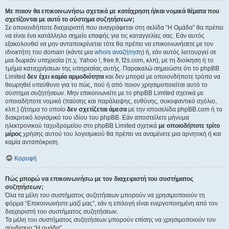
Με ποιον θα επικοινωνήσω σχετικά με κατάχρηση ή/και νομικά θέματα που
σχετίζονται με αυτό το σύστημα συζητήσεων;
Σε οποιονδήποτε διαχειριστή που αναγράφεται στη σελίδα “Η Ομάδα” θα πρέπει
να είναι ένα κατάλληλο σημείο επαφής για τις καταγγελίες σας. Εάν αυτός
εξακολουθεί να μην ανταποκρίνεται τότε θα πρέπει να επικοινωνήσετε με τον
ιδιοκτήτη του domain (κάντε μια
whois αναζήτηση
) ή, εάν αυτός λειτουργεί σε
μια δωρεάν υπηρεσία (π.χ. Yahoo !, free.fr, f2s.com, κλπ), με τη διοίκηση ή το
τμήμα καταχρήσεων της υπηρεσίας αυτής. Παρακαλώ σημειώστε ότι το phpBB
Limited
δεν έχει καμία αρμοδιότητα
και δεν μπορεί με οποιονδήποτε τρόπο να
θεωρηθεί υπεύθυνο για το πώς, πού ή από ποιον χρησιμοποιείται αυτό το
σύστημα συζητήσεων. Μην επικοινωνείτε με το phpBB Limited σχετικά με
οποιαδήποτε νομικό (παύσης και παράλειψης, ευθύνης, συκοφαντικό σχόλιο,
κλπ.) ζήτημα το οποίο
δεν σχετίζεται άμεσα
με την ιστοσελίδα phpBB.com ή το
διακριτικό λογισμικό του ιδίου του phpBB. Εάν αποστείλετε μήνυμα
ηλεκτρονικού ταχυδρομείου στο phpBB Limited σχετικά
με οποιοδήποτε τρίτο
μέρος
χρήσης αυτού του λογισμικού θα πρέπει να αναμένετε μια αρνητική ή και
καμία ανταπόκριση.
Κορυφή
Πώς μπορώ να επικοινωνήσω με τον διαχειριστή του συστήματος
συζητήσεων;
Όλα τα μέλη του συστήματος συζητήσεων μπορούν να χρησιμοποιούν τη
φόρμα “Επικοινωνήστε μαζί μας”, εάν η επιλογή είναι ενεργοποιημένη από τον
διαχειριστή του συστήματος συζητήσεων.
Τα μέλη του συστήματος συζητήσεων μπορούν επίσης να χρησιμοποιούν τον
σύνδεσμο “Η ομάδα”.