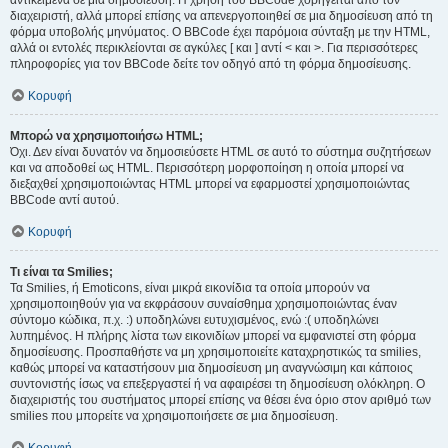
αντικείμενα σε μια δημοσίευση. Η χρήση του BBCode χορηγείται από τον
διαχειριστή, αλλά μπορεί επίσης να απενεργοποιηθεί σε μια δημοσίευση από τη
φόρμα υποβολής μηνύματος. Ο BBCode έχει παρόμοια σύνταξη με την HTML,
αλλά οι εντολές περικλείονται σε αγκύλες [ και ] αντί < και >. Για περισσότερες
πληροφορίες για τον BBCode δείτε τον οδηγό από τη φόρμα δημοσίευσης.
Κορυφή
Μπορώ να χρησιμοποιήσω HTML;
Όχι. Δεν είναι δυνατόν να δημοσιεύσετε HTML σε αυτό το σύστημα συζητήσεων
και να αποδοθεί ως HTML. Περισσότερη μορφοποίηση η οποία μπορεί να
διεξαχθεί χρησιμοποιώντας HTML μπορεί να εφαρμοστεί χρησιμοποιώντας
BBCode αντί αυτού.
Κορυφή
Τι είναι τα Smilies;
Τα Smilies, ή Emoticons, είναι μικρά εικονίδια τα οποία μπορούν να
χρησιμοποιηθούν για να εκφράσουν συναίσθημα χρησιμοποιώντας έναν
σύντομο κώδικα, π.χ. :) υποδηλώνει ευτυχισμένος, ενώ :( υποδηλώνει
λυπημένος. Η πλήρης λίστα των εικονιδίων μπορεί να εμφανιστεί στη φόρμα
δημοσίευσης. Προσπαθήστε να μη χρησιμοποιείτε καταχρηστικώς τα smilies,
καθώς μπορεί να καταστήσουν μια δημοσίευση μη αναγνώσιμη και κάποιος
συντονιστής ίσως να επεξεργαστεί ή να αφαιρέσει τη δημοσίευση ολόκληρη. Ο
διαχειριστής του συστήματος μπορεί επίσης να θέσει ένα όριο στον αριθμό των
smilies που μπορείτε να χρησιμοποιήσετε σε μια δημοσίευση.