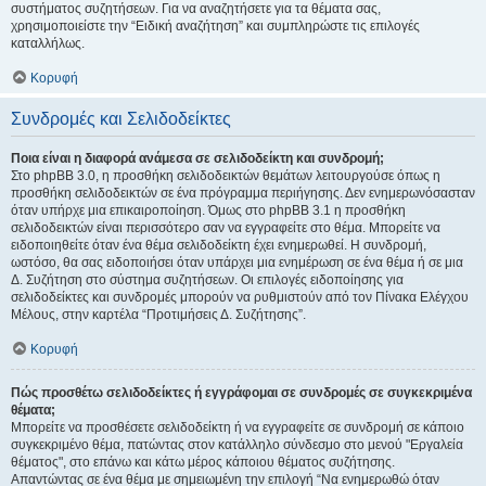
συστήματος συζητήσεων. Για να αναζητήσετε για τα θέματα σας,
χρησιμοποιείστε την “Ειδική αναζήτηση” και συμπληρώστε τις επιλογές
καταλλήλως.
Κορυφή
Συνδρομές και Σελιδοδείκτες
Ποια είναι η διαφορά ανάμεσα σε σελιδοδείκτη και συνδρομή;
Στο phpBB 3.0, η προσθήκη σελιδοδεικτών θεμάτων λειτουργούσε όπως η
προσθήκη σελιδοδεικτών σε ένα πρόγραμμα περιήγησης. Δεν ενημερωνόσασταν
όταν υπήρχε μια επικαιροποίηση. Όμως στο phpBB 3.1 η προσθήκη
σελιδοδεικτών είναι περισσότερο σαν να εγγραφείτε στο θέμα. Μπορείτε να
ειδοποιηθείτε όταν ένα θέμα σελιδοδείκτη έχει ενημερωθεί. Η συνδρομή,
ωστόσο, θα σας ειδοποιήσει όταν υπάρχει μια ενημέρωση σε ένα θέμα ή σε μια
Δ. Συζήτηση στο σύστημα συζητήσεων. Οι επιλογές ειδοποίησης για
σελιδοδείκτες και συνδρομές μπορούν να ρυθμιστούν από τον Πίνακα Ελέγχου
Μέλους, στην καρτέλα “Προτιμήσεις Δ. Συζήτησης”.
Κορυφή
Πώς προσθέτω σελιδοδείκτες ή εγγράφομαι σε συνδρομές σε συγκεκριμένα
θέματα;
Μπορείτε να προσθέσετε σελιδοδείκτη ή να εγγραφείτε σε συνδρομή σε κάποιο
συγκεκριμένο θέμα, πατώντας στον κατάλληλο σύνδεσμο στο μενού "Εργαλεία
θέματος", στο επάνω και κάτω μέρος κάποιου θέματος συζήτησης.
Απαντώντας σε ένα θέμα με σημειωμένη την επιλογή “Να ενημερωθώ όταν