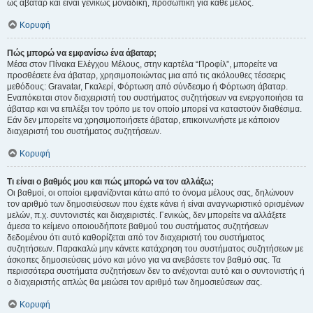
ως άβαταρ και είναι γενικώς μοναδική, προσωπική για κάθε μέλος.
Κορυφή
Πώς μπορώ να εμφανίσω ένα άβαταρ;
Μέσα στον Πίνακα Ελέγχου Μέλους, στην καρτέλα “Προφίλ”, μπορείτε να
προσθέσετε ένα άβαταρ, χρησιμοποιώντας μια από τις ακόλουθες τέσσερις
μεθόδους: Gravatar, Γκαλερί, Φόρτωση από σύνδεσμο ή Φόρτωση άβαταρ.
Εναπόκειται στον διαχειριστή του συστήματος συζητήσεων να ενεργοποιήσει τα
άβαταρ και να επιλέξει τον τρόπο με τον οποίο μπορεί να καταστούν διαθέσιμα.
Εάν δεν μπορείτε να χρησιμοποιήσετε άβαταρ, επικοινωνήστε με κάποιον
διαχειριστή του συστήματος συζητήσεων.
Κορυφή
Τι είναι ο βαθμός μου και πώς μπορώ να τον αλλάξω;
Οι βαθμοί, οι οποίοι εμφανίζονται κάτω από το όνομα μέλους σας, δηλώνουν
τον αριθμό των δημοσιεύσεων που έχετε κάνει ή είναι αναγνωριστικό ορισμένων
μελών, π.χ. συντονιστές και διαχειριστές. Γενικώς, δεν μπορείτε να αλλάξετε
άμεσα το κείμενο οποιουδήποτε βαθμού του συστήματος συζητήσεων
δεδομένου ότι αυτό καθορίζεται από τον διαχειριστή του συστήματος
συζητήσεων. Παρακαλώ μην κάνετε κατάχρηση του συστήματος συζητήσεων με
άσκοπες δημοσιεύσεις μόνο και μόνο για να ανεβάσετε τον βαθμό σας. Τα
περισσότερα συστήματα συζητήσεων δεν το ανέχονται αυτό και ο συντονιστής ή
ο διαχειριστής απλώς θα μειώσει τον αριθμό των δημοσιεύσεων σας.
Κορυφή