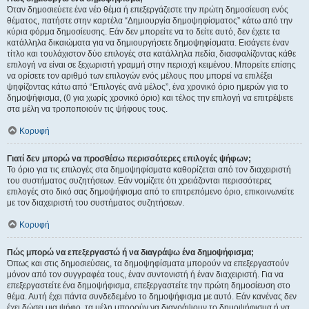
Όταν δημοσιεύετε ένα νέο θέμα ή επεξεργάζεστε την πρώτη δημοσίευση ενός
θέματος, πατήστε στην καρτέλα “Δημιουργία δημοψηφίσματος” κάτω από την
κύρια φόρμα δημοσίευσης. Εάν δεν μπορείτε να το δείτε αυτό, δεν έχετε τα
κατάλληλα δικαιώματα για να δημιουργήσετε δημοψηφίσματα. Εισάγετε έναν
τίτλο και τουλάχιστον δύο επιλογές στα κατάλληλα πεδία, διασφαλίζοντας κάθε
επιλογή να είναι σε ξεχωριστή γραμμή στην περιοχή κειμένου. Μπορείτε επίσης
να ορίσετε τον αριθμό των επιλογών ενός μέλους που μπορεί να επιλέξει
ψηφίζοντας κάτω από “Επιλογές ανά μέλος”, ένα χρονικό όριο ημερών για το
δημοψήφισμα, (0 για χωρίς χρονικό όριο) και τέλος την επιλογή να επιτρέψετε
στα μέλη να τροποποιούν τις ψήφους τους.
Κορυφή
Γιατί δεν μπορώ να προσθέσω περισσότερες επιλογές ψήφων;
Το όριο για τις επιλογές στα δημοψηφίσματα καθορίζεται από τον διαχειριστή
του συστήματος συζητήσεων. Εάν νομίζετε ότι χρειάζονται περισσότερες
επιλογές στο δικό σας δημοψήφισμα από το επιτρεπόμενο όριο, επικοινωνείτε
με τον διαχειριστή του συστήματος συζητήσεων.
Κορυφή
Πώς μπορώ να επεξεργαστώ ή να διαγράψω ένα δημοψήφισμα;
Όπως και στις δημοσιεύσεις, τα δημοψηφίσματα μπορούν να επεξεργαστούν
μόνον από τον συγγραφέα τους, έναν συντονιστή ή έναν διαχειριστή. Για να
επεξεργαστείτε ένα δημοψήφισμα, επεξεργαστείτε την πρώτη δημοσίευση στο
θέμα. Αυτή έχει πάντα συνδεδεμένο το δημοψήφισμα με αυτό. Εάν κανένας δεν
έχει δώσει μια ψήφο, τα μέλη μπορούν να διαγράψουν το δημοψήφισμα ή να