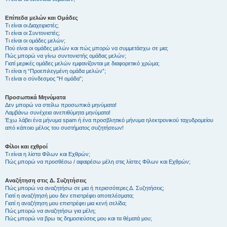
Επίπεδα μελών και Ομάδες
Τι είναι οι Διαχειριστές;
Τι είναι οι Συντονιστές;
Τι είναι οι ομάδες μελών;
Πού είναι οι ομάδες μελών και πώς μπορώ να συμμετάσχω σε μια;
Πώς μπορώ να γίνω συντονιστής ομάδας μελών;
Γιατί μερικές ομάδες μελών εμφανίζονται με διαφορετικό χρώμα;
Τι είναι η “Προεπιλεγμένη ομάδα μελών”;
Τι είναι ο σύνδεσμος "Η ομάδα”;
Προσωπικά Μηνύματα
Δεν μπορώ να στείλω προσωπικά μηνύματα!
Λαμβάνω συνέχεια ανεπιθύμητα μηνύματα!
Έχω λάβει ένα μήνυμα spam ή ένα προσβλητικό μήνυμα ηλεκτρονικού ταχυδρομείου
από κάποιο μέλος του συστήματος συζητήσεων!
Φίλοι και εχθροί
Τι είναι η λίστα Φίλων και Εχθρών;
Πώς μπορώ να προσθέσω / αφαιρέσω μέλη στις λίστες Φίλων και Εχθρών;
Αναζήτηση στις Δ. Συζητήσεις
Πώς μπορώ να αναζητήσω σε μια ή περισσότερες Δ. Συζητήσεις;
Γιατί η αναζήτησή μου δεν επιστρέφει αποτελέσματα;
Γιατί η αναζήτηση μου επιστρέφει μια κενή σελίδα;
Πώς μπορώ να αναζητήσω για μέλη;
Πώς μπορώ να βρω τις δημοσιεύσεις μου και τα θέματά μου;