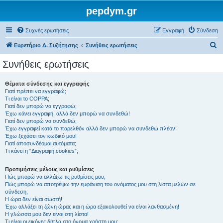
pepdym.gr
Συχνές ερωτήσεις
Εγγραφή
Σύνδεση
Α
Ευρετήριο Δ. Συζήτησης
Συνήθεις ερωτήσεις
ν
Συνήθεις ερωτήσεις
α
ζ
Θέματα σύνδεσης και εγγραφής
Γιατί πρέπει να εγγραφώ;
ή
Τι είναι το COPPA;
τ
Γιατί δεν μπορώ να εγγραφώ;
Έχω κάνει εγγραφή, αλλά δεν μπορώ να συνδεθώ!
η
Γιατί δεν μπορώ να συνδεθώ;
Έχω εγγραφεί κατά το παρελθόν αλλά δεν μπορώ να συνδεθώ πλέον!
σ
Έχω ξεχάσει τον κωδικό μου!
η
Γιατί αποσυνδέομαι αυτόματα;
Τι κάνει η “Διαγραφή cookies”;
Προτιμήσεις μέλους και ρυθμίσεις
Πώς μπορώ να αλλάξω τις ρυθμίσεις μου;
Πώς μπορώ να αποτρέψω την εμφάνιση του ονόματος μου στη λίστα μελών σε
σύνδεση;
Η ώρα δεν είναι σωστή!
Έχω αλλάξει τη ζώνη ώρας και η ώρα εξακολουθεί να είναι λανθασμένη!
Η γλώσσα μου δεν είναι στη λίστα!
Τι είναι οι εικόνες δίπλα στο όνομα χρήστη μου;