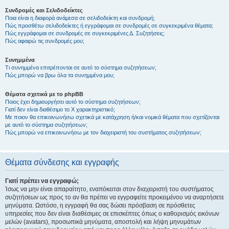
Συνδρομές και Σελιδοδείκτες
Ποια είναι η διαφορά ανάμεσα σε σελιδοδείκτη και συνδρομή;
Πώς προσθέτω σελιδοδείκτες ή εγγράφομαι σε συνδρομές σε συγκεκριμένα θέματα;
Πώς εγγράφομαι σε συνδρομές σε συγκεκριμένες Δ. Συζητήσεις;
Πώς αφαιρώ τις συνδρομές μου;
Συνημμένα
Τι συνημμένα επιτρέπονται σε αυτό το σύστημα συζητήσεων;
Πώς μπορώ να βρω όλα τα συνημμένα μου;
Θέματα σχετικά με το phpBB
Ποιος έχει δημιουργήσει αυτό το σύστημα συζητήσεων;
Γιατί δεν είναι διαθέσιμο το Χ χαρακτηριστικό;
Με ποιον θα επικοινωνήσω σχετικά με κατάχρηση ή/και νομικά θέματα που σχετίζονται
με αυτό το σύστημα συζητήσεων;
Πώς μπορώ να επικοινωνήσω με τον διαχειριστή του συστήματος συζητήσεων;
Θέματα σύνδεσης και εγγραφής
Γιατί πρέπει να εγγραφώ;
Ίσως να μην είναι απαραίτητο, εναπόκειται στον διαχειριστή του συστήματος
συζητήσεων ως προς το αν θα πρέπει να εγγραφείτε προκειμένου να αναρτήσετε
μηνύματα. Ωστόσο, η εγγραφή θα σας δώσει πρόσβαση σε πρόσθετες
υπηρεσίες που δεν είναι διαθέσιμες σε επισκέπτες όπως ο καθορισμός εικόνων
μελών (avatars), προσωπικά μηνύματα, αποστολή και λήψη μηνυμάτων