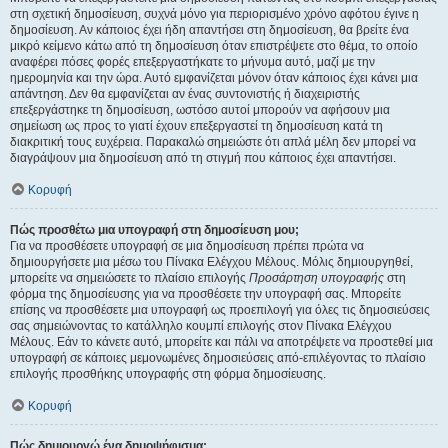
στη σχετική δημοσίευση, συχνά μόνο για περιορισμένο χρόνο αφότου έγινε η
δημοσίευση. Αν κάποιος έχει ήδη απαντήσει στη δημοσίευση, θα βρείτε ένα
μικρό κείμενο κάτω από τη δημοσίευση όταν επιστρέψετε στο θέμα, το οποίο
αναφέρει πόσες φορές επεξεργαστήκατε το μήνυμα αυτό, μαζί με την
ημερομηνία και την ώρα. Αυτό εμφανίζεται μόνον όταν κάποιος έχει κάνει μια
απάντηση. Δεν θα εμφανίζεται αν ένας συντονιστής ή διαχειριστής
επεξεργάστηκε τη δημοσίευση, ωστόσο αυτοί μπορούν να αφήσουν μια
σημείωση ως προς το γιατί έχουν επεξεργαστεί τη δημοσίευση κατά τη
διακριτική τους ευχέρεια. Παρακαλώ σημειώστε ότι απλά μέλη δεν μπορεί να
διαγράψουν μια δημοσίευση από τη στιγμή που κάποιος έχει απαντήσει.
Κορυφή
Πώς προσθέτω μια υπογραφή στη δημοσίευση μου;
Για να προσθέσετε υπογραφή σε μια δημοσίευση πρέπει πρώτα να
δημιουργήσετε μια μέσω του Πίνακα Ελέγχου Μέλους. Μόλις δημιουργηθεί,
μπορείτε να σημειώσετε το πλαίσιο επιλογής
Προσάρτηση υπογραφής
στη
φόρμα της δημοσίευσης για να προσθέσετε την υπογραφή σας. Μπορείτε
επίσης να προσθέσετε μια υπογραφή ως προεπιλογή για όλες τις δημοσιεύσεις
σας σημειώνοντας το κατάλληλο κουμπί επιλογής στον Πίνακα Ελέγχου
Μέλους. Εάν το κάνετε αυτό, μπορείτε και πάλι να αποτρέψετε να προστεθεί μια
υπογραφή σε κάποιες μεμονωμένες δημοσιεύσεις από-επιλέγοντας το πλαίσιο
επιλογής προσθήκης υπογραφής στη φόρμα δημοσίευσης.
Κορυφή
Πώς δημιουργώ ένα δημοψήφισμα;