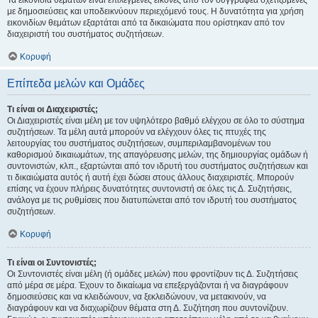
Τα εικονίδια θεμάτων είναι επιλεγμένες εικόνες από τον συγγραφέα σχετιζόμενες
με δημοσιεύσεις και υποδεικνύουν περιεχόμενό τους. Η δυνατότητα για χρήση
εικονιδίων θεμάτων εξαρτάται από τα δικαιώματα που ορίστηκαν από τον
διαχειριστή του συστήματος συζητήσεων.
Κορυφή
Επίπεδα μελών και Ομάδες
Τι είναι οι Διαχειριστές;
Οι Διαχειριστές είναι μέλη με τον υψηλότερο βαθμό ελέγχου σε όλο το σύστημα
συζητήσεων. Τα μέλη αυτά μπορούν να ελέγχουν όλες τις πτυχές της
λειτουργίας του συστήματος συζητήσεων, συμπεριλαμβανομένων του
καθορισμού δικαιωμάτων, της απαγόρευσης μελών, της δημιουργίας ομάδων ή
συντονιστών, κλπ., εξαρτώνται από τον ιδρυτή του συστήματος συζητήσεων και
τι δικαιώματα αυτός ή αυτή έχει δώσει στους άλλους διαχειριστές. Μπορούν
επίσης να έχουν πλήρεις δυνατότητες συντονιστή σε όλες τις Δ. Συζητήσεις,
ανάλογα με τις ρυθμίσεις που διατυπώνεται από τον ιδρυτή του συστήματος
συζητήσεων.
Κορυφή
Τι είναι οι Συντονιστές;
Οι Συντονιστές είναι μέλη (ή ομάδες μελών) που φροντίζουν τις Δ. Συζητήσεις
από μέρα σε μέρα. Έχουν το δικαίωμα να επεξεργάζονται ή να διαγράφουν
δημοσιεύσεις και να κλειδώνουν, να ξεκλειδώνουν, να μετακινούν, να
διαγράφουν και να διαχωρίζουν θέματα στη Δ. Συζήτηση που συντονίζουν.