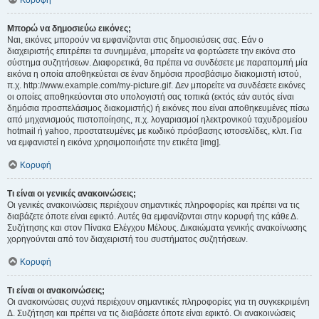
Κορυφή
Μπορώ να δημοσιεύω εικόνες;
Ναι, εικόνες μπορούν να εμφανίζονται στις δημοσιεύσεις σας. Εάν ο
διαχειριστής επιτρέπει τα συνημμένα, μπορείτε να φορτώσετε την εικόνα στο
σύστημα συζητήσεων. Διαφορετικά, θα πρέπει να συνδέσετε με παραπομπή μία
εικόνα η οποία αποθηκεύεται σε έναν δημόσια προσβάσιμο διακομιστή ιστού,
π.χ. http://www.example.com/my-picture.gif. Δεν μπορείτε να συνδέσετε εικόνες
οι οποίες αποθηκεύονται στο υπολογιστή σας τοπικά (εκτός εάν αυτός είναι
δημόσια προσπελάσιμος διακομιστής) ή εικόνες που είναι αποθηκευμένες πίσω
από μηχανισμούς πιστοποίησης, π.χ. λογαριασμοί ηλεκτρονικού ταχυδρομείου
hotmail ή yahoo, προστατευμένες με κωδικό πρόσβασης ιστοσελίδες, κλπ. Για
να εμφανιστεί η εικόνα χρησιμοποιήστε την ετικέτα [img].
Κορυφή
Τι είναι οι γενικές ανακοινώσεις;
Οι γενικές ανακοινώσεις περιέχουν σημαντικές πληροφορίες και πρέπει να τις
διαβάζετε όποτε είναι εφικτό. Αυτές θα εμφανίζονται στην κορυφή της κάθε Δ.
Συζήτησης και στον Πίνακα Ελέγχου Μέλους. Δικαιώματα γενικής ανακοίνωσης
χορηγούνται από τον διαχειριστή του συστήματος συζητήσεων.
Κορυφή
Τι είναι οι ανακοινώσεις;
Οι ανακοινώσεις συχνά περιέχουν σημαντικές πληροφορίες για τη συγκεκριμένη
Δ. Συζήτηση και πρέπει να τις διαβάσετε όποτε είναι εφικτό. Οι ανακοινώσεις