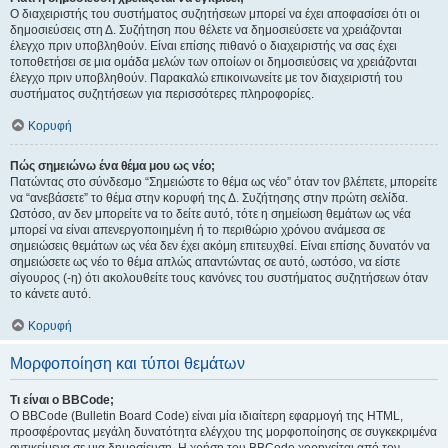
Ο διαχειριστής του συστήματος συζητήσεων μπορεί να έχει αποφασίσει ότι οι
δημοσιεύσεις στη Δ. Συζήτηση που θέλετε να δημοσιεύσετε να χρειάζονται
έλεγχο πριν υποβληθούν. Είναι επίσης πιθανό ο διαχειριστής να σας έχει
τοποθετήσει σε μια ομάδα μελών των οποίων οι δημοσιεύσεις να χρειάζονται
έλεγχο πριν υποβληθούν. Παρακαλώ επικοινωνείτε με τον διαχειριστή του
συστήματος συζητήσεων για περισσότερες πληροφορίες.
Κορυφή
Πώς σημειώνω ένα θέμα μου ως νέο;
Πατώντας στο σύνδεσμο “Σημειώστε το θέμα ως νέο” όταν τον βλέπετε, μπορείτε
να “ανεβάσετε” το θέμα στην κορυφή της Δ. Συζήτησης στην πρώτη σελίδα.
Ωστόσο, αν δεν μπορείτε να το δείτε αυτό, τότε η σημείωση θεμάτων ως νέα
μπορεί να είναι απενεργοποιημένη ή το περιθώριο χρόνου ανάμεσα σε
σημειώσεις θεμάτων ως νέα δεν έχει ακόμη επιτευχθεί. Είναι επίσης δυνατόν να
σημειώσετε ως νέο το θέμα απλώς απαντώντας σε αυτό, ωστόσο, να είστε
σίγουρος (-η) ότι ακολουθείτε τους κανόνες του συστήματος συζητήσεων όταν
το κάνετε αυτό.
Κορυφή
Μορφοποίηση και τύποι θεμάτων
Τι είναι ο BBCode;
Ο BBCode (Bulletin Board Code) είναι μία ιδιαίτερη εφαρμογή της HTML,
προσφέροντας μεγάλη δυνατότητα ελέγχου της μορφοποίησης σε συγκεκριμένα