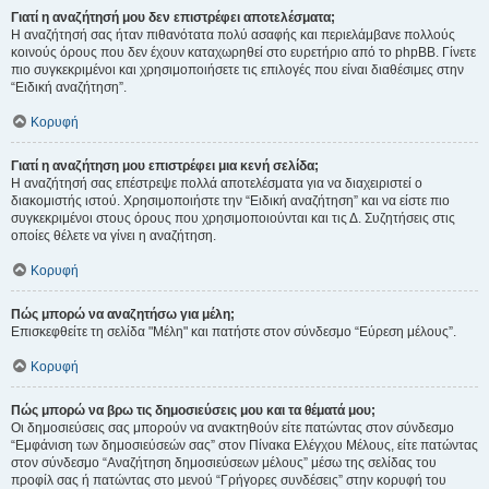
Γιατί η αναζήτησή μου δεν επιστρέφει αποτελέσματα;
Η αναζήτησή σας ήταν πιθανότατα πολύ ασαφής και περιελάμβανε πολλούς
κοινούς όρους που δεν έχουν καταχωρηθεί στο ευρετήριο από το phpBB. Γίνετε
πιο συγκεκριμένοι και χρησιμοποιήσετε τις επιλογές που είναι διαθέσιμες στην
“Ειδική αναζήτηση”.
Κορυφή
Γιατί η αναζήτηση μου επιστρέφει μια κενή σελίδα;
Η αναζήτησή σας επέστρεψε πολλά αποτελέσματα για να διαχειριστεί ο
διακομιστής ιστού. Χρησιμοποιήστε την “Ειδική αναζήτηση” και να είστε πιο
συγκεκριμένοι στους όρους που χρησιμοποιούνται και τις Δ. Συζητήσεις στις
οποίες θέλετε να γίνει η αναζήτηση.
Κορυφή
Πώς μπορώ να αναζητήσω για μέλη;
Επισκεφθείτε τη σελίδα "Μέλη" και πατήστε στον σύνδεσμο “Εύρεση μέλους”.
Κορυφή
Πώς μπορώ να βρω τις δημοσιεύσεις μου και τα θέματά μου;
Οι δημοσιεύσεις σας μπορούν να ανακτηθούν είτε πατώντας στον σύνδεσμο
“Εμφάνιση των δημοσιεύσεών σας” στον Πίνακα Ελέγχου Μέλους, είτε πατώντας
στον σύνδεσμο “Αναζήτηση δημοσιεύσεων μέλους” μέσω της σελίδας του
προφίλ σας ή πατώντας στο μενού “Γρήγορες συνδέσεις” στην κορυφή του