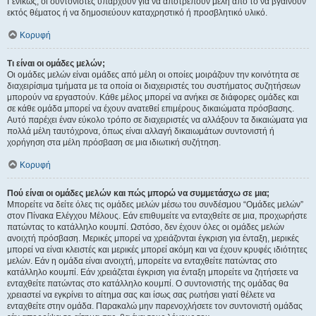
Γενικώς, οι συντονιστές υπάρχουν για να αποτρέπουν μέλη από το να βγαίνουν
εκτός θέματος ή να δημοσιεύουν καταχρηστικό ή προσβλητικό υλικό.
Κορυφή
Τι είναι οι ομάδες μελών;
Οι ομάδες μελών είναι ομάδες από μέλη οι οποίες μοιράζουν την κοινότητα σε
διαχειρίσιμα τμήματα με τα οποία οι διαχειριστές του συστήματος συζητήσεων
μπορούν να εργαστούν. Κάθε μέλος μπορεί να ανήκει σε διάφορες ομάδες και
σε κάθε ομάδα μπορεί να έχουν ανατεθεί επιμέρους δικαιώματα πρόσβασης.
Αυτό παρέχει έναν εύκολο τρόπο σε διαχειριστές να αλλάξουν τα δικαιώματα για
πολλά μέλη ταυτόχρονα, όπως είναι αλλαγή δικαιωμάτων συντονιστή ή
χορήγηση στα μέλη πρόσβαση σε μια ιδιωτική συζήτηση.
Κορυφή
Πού είναι οι ομάδες μελών και πώς μπορώ να συμμετάσχω σε μια;
Μπορείτε να δείτε όλες τις ομάδες μελών μέσω του συνδέσμου “Ομάδες μελών”
στον Πίνακα Ελέγχου Μέλους. Εάν επιθυμείτε να ενταχθείτε σε μια, προχωρήστε
πατώντας το κατάλληλο κουμπί. Ωστόσο, δεν έχουν όλες οι ομάδες μελών
ανοιχτή πρόσβαση. Μερικές μπορεί να χρειάζονται έγκριση για ένταξη, μερικές
μπορεί να είναι κλειστές και μερικές μπορεί ακόμη και να έχουν κρυφές ιδιότητες
μελών. Εάν η ομάδα είναι ανοιχτή, μπορείτε να ενταχθείτε πατώντας στο
κατάλληλο κουμπί. Εάν χρειάζεται έγκριση για ένταξη μπορείτε να ζητήσετε να
ενταχθείτε πατώντας στο κατάλληλο κουμπί. Ο συντονιστής της ομάδας θα
χρειαστεί να εγκρίνει το αίτημα σας και ίσως σας ρωτήσει γιατί θέλετε να
ενταχθείτε στην ομάδα. Παρακαλώ μην παρενοχλήσετε τον συντονιστή ομάδας