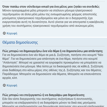
Όταν πατάω στον σύνδεσμο email για ένα μέλος μου ζητάει να συνδεθώ;
Μόνον εγγεγραμμένα μέλη μπορούν να στείλουν μήνυμα ηλεκτρονικού
ταχυδρομείου σε άλλα μέλη μέσω της ενσωματωμένης φόρμας αποστολής
μηνύματος ηλεκτρονικού ταχυδρομείου και μόνο αν ο διαχειριστής έχει
ενεργοποιήσει αυτή τη δυνατότητα. Αυτό γίνεται για να αποτραπεί η κακόβουλη
χρήση του συστήματος ηλεκτρονικού ταχυδρομείου από ανώνυμα μέλη.
Κορυφή
Θέματα δημοσίευσης
Πώς μπορώ να δημιουργήσω ένα νέο θέμα ή να δημοσιεύσω μια απάντηση;
Για να δημοσιεύσετε ένα νέο θέμα σε μια Δ. Συζήτηση, πατήστε στο κουμπί “Νέο
θέμα”. Για να δημοσιεύσετε μια απάντηση σε ένα θέμα, πατήστε στο κουμπί
“Απάντηση”. Μπορεί να χρειαστεί να εγγραφείτε προκειμένου να μπορέσετε να
δημοσιεύσετε ένα μήνυμα. Μια λίστα με τα δικαιώματά σας σε κάθε Δ. Συζήτηση
είναι διαθέσιμη στο κάτω μέρος στις οθόνες της Δ. Συζήτησης και του θέματος.
Παράδειγμα: Μπορείτε να δημοσιεύετε νέα θέματα, Μπορείτε να επισυνάπτετε
αρχεία, κλπ.
Κορυφή
Πώς μπορώ να επεξεργαστώ ή να διαγράψω μια δημοσίευση;
Εάν δεν είστε διαχειριστής του συστήματος συζητήσεων ή συντονιστής,
μπορείτε να επεξεργαστείτε ή να διαγράψετε μόνον τα δικά σας μηνύματα.
Μπορείτε να επεξεργαστείτε μια δημοσίευση πατώντας στο κουμπί επεξεργασίας