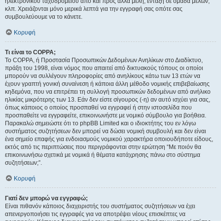
ηλεκτρονικού ταχυδρομείου από και προς άλλα μέλη, ένταξη σε ομάδα μελών,
κλπ. Χρειάζονται μόνο μερικά λεπτά για την εγγραφή σας οπότε σας
συμβουλεύουμε να το κάνετε.
Κορυφή
Τι είναι το COPPA;
Το COPPA, ή Προστασία Προσωπικών Δεδομένων Ανηλίκων στο Διαδίκτυο,
πράξη του 1998, είναι νόμος που απαιτεί από δικτυακούς τόπους οι οποίοι
μπορούν να συλλέγουν πληροφορίες από ανηλίκους κάτω των 13 ετών να
έχουν γραπτή γονική συναίνεση ή κάποια άλλη μέθοδο νομικής επιβεβαίωσης
κηδεμόνα, που να επιτρέπει τη συλλογή προσωπικών δεδομένων από ανήλικο
ηλικίας μικρότερης των 13. Εάν δεν είστε σίγουρος (-η) αν αυτό ισχύει για σας,
όπως κάποιος ο οποίος προσπαθεί να εγγραφεί ή στην ιστοσελίδα που
προσπαθείτε να εγγραφείτε, επικοινωνήστε με νομικό σύμβουλο για βοήθεια.
Παρακαλώ σημειώστε ότι το phpBB Limited και ο ιδιοκτήτης του εν λόγω
συστήματος συζητήσεων δεν μπορεί να δώσει νομική συμβουλή και δεν είναι
ένα σημείο επαφής για ενδοιασμούς νομικού χαρακτήρα οποιουδήποτε είδους,
εκτός από τις περιπτώσεις που περιγράφονται στην ερώτηση “Με ποιόν θα
επικοινωνήσω σχετικά με νομικά ή θέματα κατάχρησης πάνω στο σύστημα
συζητήσεων;”.
Κορυφή
Γιατί δεν μπορώ να εγγραφώ;
Είναι πιθανόν κάποιος διαχειριστής του συστήματος συζητήσεων να έχει
απενεργοποιήσει τις εγγραφές για να αποτρέψει νέους επισκέπτες να