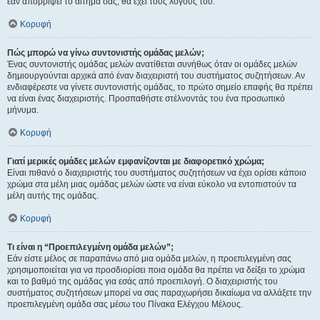
εάν απορρίψει το αίτημα σας, θα έχει τους λόγους του.
Κορυφή
Πώς μπορώ να γίνω συντονιστής ομάδας μελών;
Ένας συντονιστής ομάδας μελών ανατίθεται συνήθως όταν οι ομάδες μελών
δημιουργούνται αρχικά από έναν διαχειριστή του συστήματος συζητήσεων. Αν
ενδιαφέρεστε να γίνετε συντονιστής ομάδας, το πρώτο σημείο επαφής θα πρέπει
να είναι ένας διαχειριστής. Προσπαθήστε στέλνοντάς του ένα προσωπικό
μήνυμα.
Κορυφή
Γιατί μερικές ομάδες μελών εμφανίζονται με διαφορετικό χρώμα;
Είναι πιθανό ο διαχειριστής του συστήματος συζητήσεων να έχει ορίσει κάποιο
χρώμα στα μέλη μιας ομάδας μελών ώστε να είναι εύκολο να εντοπιστούν τα
μέλη αυτής της ομάδας.
Κορυφή
Τι είναι η “Προεπιλεγμένη ομάδα μελών”;
Εάν είστε μέλος σε παραπάνω από μια ομάδα μελών, η προεπιλεγμένη σας
χρησιμοποιείται για να προσδιορίσει ποια ομάδα θα πρέπει να δείξει το χρώμα
και το βαθμό της ομάδας για εσάς από προεπιλογή. Ο διαχειριστής του
συστήματος συζητήσεων μπορεί να σας παραχωρήσει δικαίωμα να αλλάξετε την
προεπιλεγμένη ομάδα σας μέσω του Πίνακα Ελέγχου Μέλους.