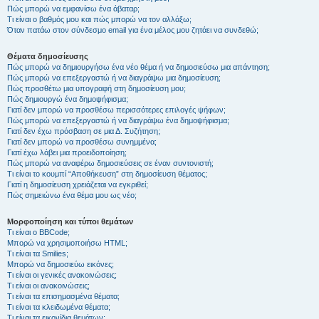
Πώς μπορώ να εμφανίσω ένα άβαταρ;
Τι είναι ο βαθμός μου και πώς μπορώ να τον αλλάξω;
Όταν πατάω στον σύνδεσμο email για ένα μέλος μου ζητάει να συνδεθώ;
Θέματα δημοσίευσης
Πώς μπορώ να δημιουργήσω ένα νέο θέμα ή να δημοσιεύσω μια απάντηση;
Πώς μπορώ να επεξεργαστώ ή να διαγράψω μια δημοσίευση;
Πώς προσθέτω μια υπογραφή στη δημοσίευση μου;
Πώς δημιουργώ ένα δημοψήφισμα;
Γιατί δεν μπορώ να προσθέσω περισσότερες επιλογές ψήφων;
Πώς μπορώ να επεξεργαστώ ή να διαγράψω ένα δημοψήφισμα;
Γιατί δεν έχω πρόσβαση σε μια Δ. Συζήτηση;
Γιατί δεν μπορώ να προσθέσω συνημμένα;
Γιατί έχω λάβει μια προειδοποίηση;
Πώς μπορώ να αναφέρω δημοσιεύσεις σε έναν συντονιστή;
Τι είναι το κουμπί “Αποθήκευση” στη δημοσίευση θέματος;
Γιατί η δημοσίευση χρειάζεται να εγκριθεί;
Πώς σημειώνω ένα θέμα μου ως νέο;
Μορφοποίηση και τύποι θεμάτων
Τι είναι ο BBCode;
Μπορώ να χρησιμοποιήσω HTML;
Τι είναι τα Smilies;
Μπορώ να δημοσιεύω εικόνες;
Τι είναι οι γενικές ανακοινώσεις;
Τι είναι οι ανακοινώσεις;
Τι είναι τα επισημασμένα θέματα;
Τι είναι τα κλειδωμένα θέματα;
Τι είναι τα εικονίδια θεμάτων;