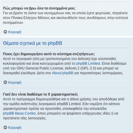
Πώς μπορώ να βρω όλα τα συνημμένα μου;
Για να βρείτε τη λίστα των συνημμένων σας τα οποία έχετε φορτώσει, πηγαίνετε
στον Πίνακα Ελέγχου Μέλους και ακολουθήστε τους συνδέσμους στην ενότητα
συνημμένων.
Κορυφή
Θέματα σχετικά με το phpBB
Ποιος έχει δημιουργήσει αυτό το σύστημα συζητήσεων;
Αυτό το λογισμικό (στη μη τροποποιημένη του έκδοση) έχει υλοποιηθεί,
κυκλοφορήσει και είναι κατοχυρωμένο από το
phpBB Limited
. Είναι διαθέσιμο
υπό την GNU General Public License, έκδοση 2 (GPL-2.0) και μπορεί να
διανεμηθεί ελεύθερα. Δείτε στο
About phpBB
για περισσότερες λεπτομέρειες.
Κορυφή
Γιατί δεν είναι διαθέσιμο το Χ χαρακτηριστικό;
Αυτό το πρόγραμμα δημιουργήθηκε και η άδεια χρήσης του αποδόθηκε από
την ομάδα ανάπτυξης λογισμικού phpBB Limited. Εάν νομίζετε ότι κάποιο
χαρακτηριστικό πρέπει να προστεθεί, επισκεφθείτε την ιστοσελίδα
phpBB Ideas Centre
, όπου μπορείτε να ψηφίσετε υπάρχουσες ιδέες ή να
προτείνετε νέες λειτουργίες.
Κορυφή