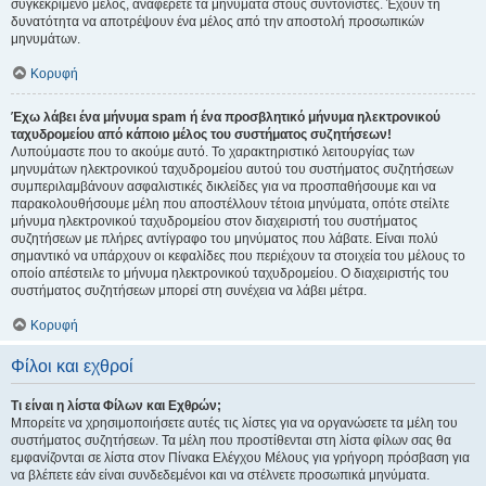
συγκεκριμένο μέλος, αναφέρετε τα μηνύματα στους συντονιστές. Έχουν τη
δυνατότητα να αποτρέψουν ένα μέλος από την αποστολή προσωπικών
μηνυμάτων.
Κορυφή
Έχω λάβει ένα μήνυμα spam ή ένα προσβλητικό μήνυμα ηλεκτρονικού
ταχυδρομείου από κάποιο μέλος του συστήματος συζητήσεων!
Λυπούμαστε που το ακούμε αυτό. Το χαρακτηριστικό λειτουργίας των
μηνυμάτων ηλεκτρονικού ταχυδρομείου αυτού του συστήματος συζητήσεων
συμπεριλαμβάνουν ασφαλιστικές δικλείδες για να προσπαθήσουμε και να
παρακολουθήσουμε μέλη που αποστέλλουν τέτοια μηνύματα, οπότε στείλτε
μήνυμα ηλεκτρονικού ταχυδρομείου στον διαχειριστή του συστήματος
συζητήσεων με πλήρες αντίγραφο του μηνύματος που λάβατε. Είναι πολύ
σημαντικό να υπάρχουν οι κεφαλίδες που περιέχουν τα στοιχεία του μέλους το
οποίο απέστειλε το μήνυμα ηλεκτρονικού ταχυδρομείου. Ο διαχειριστής του
συστήματος συζητήσεων μπορεί στη συνέχεια να λάβει μέτρα.
Κορυφή
Φίλοι και εχθροί
Τι είναι η λίστα Φίλων και Εχθρών;
Μπορείτε να χρησιμοποιήσετε αυτές τις λίστες για να οργανώσετε τα μέλη του
συστήματος συζητήσεων. Τα μέλη που προστίθενται στη λίστα φίλων σας θα
εμφανίζονται σε λίστα στον Πίνακα Ελέγχου Μέλους για γρήγορη πρόσβαση για
να βλέπετε εάν είναι συνδεδεμένοι και να στέλνετε προσωπικά μηνύματα.