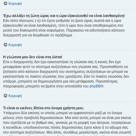
Κορυφή
Έχω αλλάξει τη ζώνη ώρας και η ώρα εξακολουθεί να είναι λανθασμένη!
Εάν είστε σίγουρος (-η) ότι έχετε ρυθμίσει τη ζώνη ώρας σωστά και η ώρα
εξακολουθεί να είναι λανθασμένη, τότε ή ώρα που είναι αποθηκευμένη στο
ρολόι του διακομιστή είναι εσφαλμένη. Παρακαλώ να ειδοποιήσετε κάποιον
διαχειριστή για να διορθώσει το πρόβλημα.
Κορυφή
Η γλώσσα μου δεν είναι στη λίστα!
Είτε ο διαχειριστής δεν έχει εγκαταστήσει τη γλώσσα σας ή κανείς δεν έχει
μεταφράσει αυτό το σύστημα συζητήσεων στη γλώσσα σας. Προσπαθήστε να
ζητήσετε από κάποιον διαχειριστή του συστήματος συζητήσεων αν μπορεί να
εγκαταστήσει το πακέτο γλώσσας που χρειάζεστε. Εάν το πακέτο γλώσσας δεν
υπάρχει, μπορείτε να δημιουργήσετε μια νέα μετάφραση. Περισσότερες
πληροφορίες μπορείτε να βρείτε στην ιστοσελίδα του
phpBB
®.
Κορυφή
Τι είναι οι εικόνες δίπλα στο όνομα χρήστη μου;
Υπάρχουν δύο εικόνες οι οποίες μπορεί να εμφανιστούν μαζί με το όνομα
μέλους στην προβολή δημοσιεύσεων. Μια από αυτές μπορεί να είναι μια εικόνα
που σχετίζεται με το βαθμό σας, γενικώς με τη μορφή των άστρων, τετραγώνων
ή κουκίδων, υποδεικνύοντας πόσες δημοσιεύσεις έχετε κάνει ή το αξίωμα σας
στο σύστημα συζητήσεων. Μια άλλη, συνήθως μεγαλύτερη, εικόνα είναι γνωστή