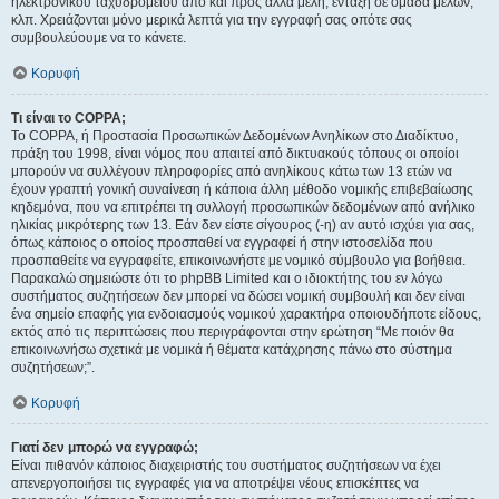
ηλεκτρονικού ταχυδρομείου από και προς άλλα μέλη, ένταξη σε ομάδα μελών,
κλπ. Χρειάζονται μόνο μερικά λεπτά για την εγγραφή σας οπότε σας
συμβουλεύουμε να το κάνετε.
Κορυφή
Τι είναι το COPPA;
Το COPPA, ή Προστασία Προσωπικών Δεδομένων Ανηλίκων στο Διαδίκτυο,
πράξη του 1998, είναι νόμος που απαιτεί από δικτυακούς τόπους οι οποίοι
μπορούν να συλλέγουν πληροφορίες από ανηλίκους κάτω των 13 ετών να
έχουν γραπτή γονική συναίνεση ή κάποια άλλη μέθοδο νομικής επιβεβαίωσης
κηδεμόνα, που να επιτρέπει τη συλλογή προσωπικών δεδομένων από ανήλικο
ηλικίας μικρότερης των 13. Εάν δεν είστε σίγουρος (-η) αν αυτό ισχύει για σας,
όπως κάποιος ο οποίος προσπαθεί να εγγραφεί ή στην ιστοσελίδα που
προσπαθείτε να εγγραφείτε, επικοινωνήστε με νομικό σύμβουλο για βοήθεια.
Παρακαλώ σημειώστε ότι το phpBB Limited και ο ιδιοκτήτης του εν λόγω
συστήματος συζητήσεων δεν μπορεί να δώσει νομική συμβουλή και δεν είναι
ένα σημείο επαφής για ενδοιασμούς νομικού χαρακτήρα οποιουδήποτε είδους,
εκτός από τις περιπτώσεις που περιγράφονται στην ερώτηση “Με ποιόν θα
επικοινωνήσω σχετικά με νομικά ή θέματα κατάχρησης πάνω στο σύστημα
συζητήσεων;”.
Κορυφή
Γιατί δεν μπορώ να εγγραφώ;
Είναι πιθανόν κάποιος διαχειριστής του συστήματος συζητήσεων να έχει
απενεργοποιήσει τις εγγραφές για να αποτρέψει νέους επισκέπτες να