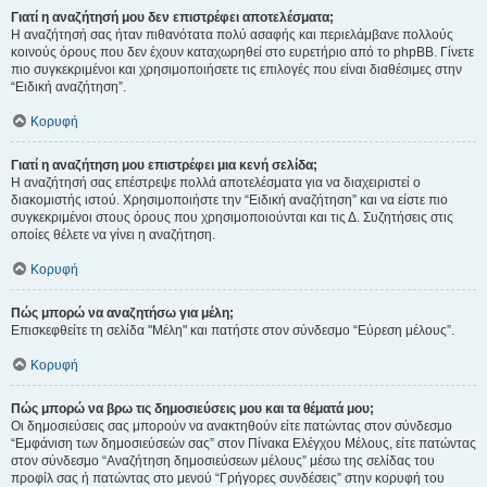
Γιατί η αναζήτησή μου δεν επιστρέφει αποτελέσματα;
Η αναζήτησή σας ήταν πιθανότατα πολύ ασαφής και περιελάμβανε πολλούς
κοινούς όρους που δεν έχουν καταχωρηθεί στο ευρετήριο από το phpBB. Γίνετε
πιο συγκεκριμένοι και χρησιμοποιήσετε τις επιλογές που είναι διαθέσιμες στην
“Ειδική αναζήτηση”.
Κορυφή
Γιατί η αναζήτηση μου επιστρέφει μια κενή σελίδα;
Η αναζήτησή σας επέστρεψε πολλά αποτελέσματα για να διαχειριστεί ο
διακομιστής ιστού. Χρησιμοποιήστε την “Ειδική αναζήτηση” και να είστε πιο
συγκεκριμένοι στους όρους που χρησιμοποιούνται και τις Δ. Συζητήσεις στις
οποίες θέλετε να γίνει η αναζήτηση.
Κορυφή
Πώς μπορώ να αναζητήσω για μέλη;
Επισκεφθείτε τη σελίδα "Μέλη" και πατήστε στον σύνδεσμο “Εύρεση μέλους”.
Κορυφή
Πώς μπορώ να βρω τις δημοσιεύσεις μου και τα θέματά μου;
Οι δημοσιεύσεις σας μπορούν να ανακτηθούν είτε πατώντας στον σύνδεσμο
“Εμφάνιση των δημοσιεύσεών σας” στον Πίνακα Ελέγχου Μέλους, είτε πατώντας
στον σύνδεσμο “Αναζήτηση δημοσιεύσεων μέλους” μέσω της σελίδας του
προφίλ σας ή πατώντας στο μενού “Γρήγορες συνδέσεις” στην κορυφή του