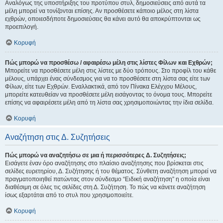
Αναλόγως της υποστήριξης του προτύπου στυλ, δημοσιεύσεις από αυτά τα
μέλη μπορεί να τονίζονται επίσης. Αν προσθέσετε κάποιο μέλος στη λίστα
εχθρών, οποιεσδήποτε δημοσιεύσεις θα κάνει αυτό θα αποκρύπτονται ως
προεπιλογή.
Κορυφή
Πώς μπορώ να προσθέσω / αφαιρέσω μέλη στις λίστες Φίλων και Εχθρών;
Μπορείτε να προσθέσετε μέλη στις λίστες με δύο τρόπους. Στο προφίλ του κάθε
μέλους, υπάρχει ένας σύνδεσμος για να το προσθέσετε στη λίστα σας είτε των
Φίλων, είτε των Εχθρών. Εναλλακτικά, από τον Πίνακα Ελέγχου Μέλους,
μπορείτε κατευθείαν να προσθέσετε μέλη εισάγοντας το όνομα τους. Μπορείτε
επίσης να αφαιρέσετε μέλη από τη λίστα σας χρησιμοποιώντας την ίδια σελίδα.
Κορυφή
Αναζήτηση στις Δ. Συζητήσεις
Πώς μπορώ να αναζητήσω σε μια ή περισσότερες Δ. Συζητήσεις;
Εισάγετε έναν όρο αναζήτησης στο πλαίσιο αναζήτησης που βρίσκεται στις
σελίδες ευρετηρίου, Δ. Συζήτησης ή του θέματος. Σύνθετη αναζήτηση μπορεί να
πραγματοποιηθεί πατώντας στον σύνδεσμο “Ειδική αναζήτηση” η οποία είναι
διαθέσιμη σε όλες τις σελίδες στη Δ. Συζήτηση. Το πώς να κάνετε αναζήτηση
ίσως εξαρτάται από το στυλ που χρησιμοποιείτε.
Κορυφή