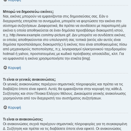
Κορυφή
Μπορώ να δημοσιεύω εικόνες;
Ναι, εικόνες μπορούν να εμφανίζονται στις δημοσιεύσεις σας. Εάν ο
διαχειριστής επιτρέπει τα συνημμένα, μπορείτε να φορτώσετε την εικόνα στο
σύστημα συζητήσεων. Διαφορετικά, θα πρέπει να συνδέσετε με παραπομπή μία
εικόνα η οποία αποθηκεύεται σε έναν δημόσια προσβάσιμο διακομιστή ιστού,
π.χ. http://www.example.com/my-picture.gif. Δεν μπορείτε να συνδέσετε εικόνες
οι οποίες αποθηκεύονται στο υπολογιστή σας τοπικά (εκτός εάν αυτός είναι
δημόσια προσπελάσιμος διακομιστής) ή εικόνες που είναι αποθηκευμένες πίσω
από μηχανισμούς πιστοποίησης, π.χ. λογαριασμοί ηλεκτρονικού ταχυδρομείου
hotmail ή yahoo, προστατευμένες με κωδικό πρόσβασης ιστοσελίδες, κλπ. Για
να εμφανιστεί η εικόνα χρησιμοποιήστε την ετικέτα [img].
Κορυφή
Τι είναι οι γενικές ανακοινώσεις;
Οι γενικές ανακοινώσεις περιέχουν σημαντικές πληροφορίες και πρέπει να τις
διαβάζετε όποτε είναι εφικτό. Αυτές θα εμφανίζονται στην κορυφή της κάθε Δ.
Συζήτησης και στον Πίνακα Ελέγχου Μέλους. Δικαιώματα γενικής ανακοίνωσης
χορηγούνται από τον διαχειριστή του συστήματος συζητήσεων.
Κορυφή
Τι είναι οι ανακοινώσεις;
Οι ανακοινώσεις συχνά περιέχουν σημαντικές πληροφορίες για τη συγκεκριμένη
Δ. Συζήτηση και πρέπει να τις διαβάσετε όποτε είναι εφικτό. Οι ανακοινώσεις