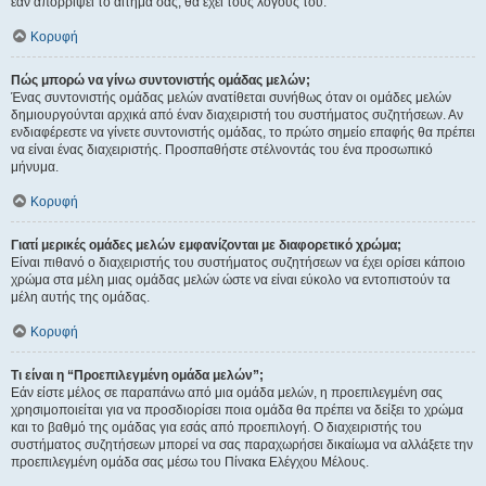
εάν απορρίψει το αίτημα σας, θα έχει τους λόγους του.
Κορυφή
Πώς μπορώ να γίνω συντονιστής ομάδας μελών;
Ένας συντονιστής ομάδας μελών ανατίθεται συνήθως όταν οι ομάδες μελών
δημιουργούνται αρχικά από έναν διαχειριστή του συστήματος συζητήσεων. Αν
ενδιαφέρεστε να γίνετε συντονιστής ομάδας, το πρώτο σημείο επαφής θα πρέπει
να είναι ένας διαχειριστής. Προσπαθήστε στέλνοντάς του ένα προσωπικό
μήνυμα.
Κορυφή
Γιατί μερικές ομάδες μελών εμφανίζονται με διαφορετικό χρώμα;
Είναι πιθανό ο διαχειριστής του συστήματος συζητήσεων να έχει ορίσει κάποιο
χρώμα στα μέλη μιας ομάδας μελών ώστε να είναι εύκολο να εντοπιστούν τα
μέλη αυτής της ομάδας.
Κορυφή
Τι είναι η “Προεπιλεγμένη ομάδα μελών”;
Εάν είστε μέλος σε παραπάνω από μια ομάδα μελών, η προεπιλεγμένη σας
χρησιμοποιείται για να προσδιορίσει ποια ομάδα θα πρέπει να δείξει το χρώμα
και το βαθμό της ομάδας για εσάς από προεπιλογή. Ο διαχειριστής του
συστήματος συζητήσεων μπορεί να σας παραχωρήσει δικαίωμα να αλλάξετε την
προεπιλεγμένη ομάδα σας μέσω του Πίνακα Ελέγχου Μέλους.