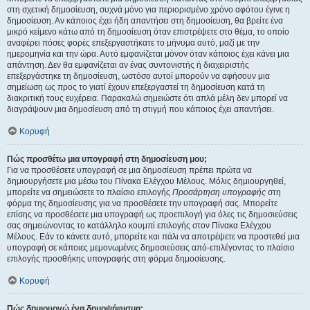
στη σχετική δημοσίευση, συχνά μόνο για περιορισμένο χρόνο αφότου έγινε η
δημοσίευση. Αν κάποιος έχει ήδη απαντήσει στη δημοσίευση, θα βρείτε ένα
μικρό κείμενο κάτω από τη δημοσίευση όταν επιστρέψετε στο θέμα, το οποίο
αναφέρει πόσες φορές επεξεργαστήκατε το μήνυμα αυτό, μαζί με την
ημερομηνία και την ώρα. Αυτό εμφανίζεται μόνον όταν κάποιος έχει κάνει μια
απάντηση. Δεν θα εμφανίζεται αν ένας συντονιστής ή διαχειριστής
επεξεργάστηκε τη δημοσίευση, ωστόσο αυτοί μπορούν να αφήσουν μια
σημείωση ως προς το γιατί έχουν επεξεργαστεί τη δημοσίευση κατά τη
διακριτική τους ευχέρεια. Παρακαλώ σημειώστε ότι απλά μέλη δεν μπορεί να
διαγράψουν μια δημοσίευση από τη στιγμή που κάποιος έχει απαντήσει.
Κορυφή
Πώς προσθέτω μια υπογραφή στη δημοσίευση μου;
Για να προσθέσετε υπογραφή σε μια δημοσίευση πρέπει πρώτα να
δημιουργήσετε μια μέσω του Πίνακα Ελέγχου Μέλους. Μόλις δημιουργηθεί,
μπορείτε να σημειώσετε το πλαίσιο επιλογής
Προσάρτηση υπογραφής
στη
φόρμα της δημοσίευσης για να προσθέσετε την υπογραφή σας. Μπορείτε
επίσης να προσθέσετε μια υπογραφή ως προεπιλογή για όλες τις δημοσιεύσεις
σας σημειώνοντας το κατάλληλο κουμπί επιλογής στον Πίνακα Ελέγχου
Μέλους. Εάν το κάνετε αυτό, μπορείτε και πάλι να αποτρέψετε να προστεθεί μια
υπογραφή σε κάποιες μεμονωμένες δημοσιεύσεις από-επιλέγοντας το πλαίσιο
επιλογής προσθήκης υπογραφής στη φόρμα δημοσίευσης.
Κορυφή
Πώς δημιουργώ ένα δημοψήφισμα;