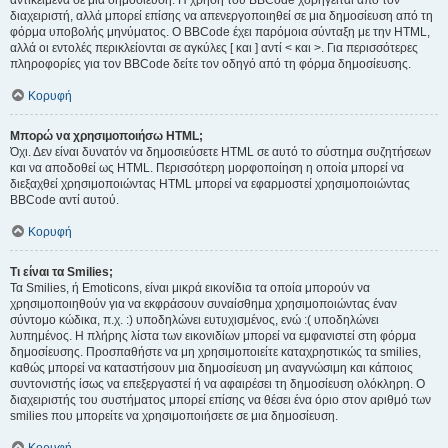
αντικείμενα σε μια δημοσίευση. Η χρήση του BBCode χορηγείται από τον
διαχειριστή, αλλά μπορεί επίσης να απενεργοποιηθεί σε μια δημοσίευση από τη
φόρμα υποβολής μηνύματος. Ο BBCode έχει παρόμοια σύνταξη με την HTML,
αλλά οι εντολές περικλείονται σε αγκύλες [ και ] αντί < και >. Για περισσότερες
πληροφορίες για τον BBCode δείτε τον οδηγό από τη φόρμα δημοσίευσης.
Κορυφή
Μπορώ να χρησιμοποιήσω HTML;
Όχι. Δεν είναι δυνατόν να δημοσιεύσετε HTML σε αυτό το σύστημα συζητήσεων
και να αποδοθεί ως HTML. Περισσότερη μορφοποίηση η οποία μπορεί να
διεξαχθεί χρησιμοποιώντας HTML μπορεί να εφαρμοστεί χρησιμοποιώντας
BBCode αντί αυτού.
Κορυφή
Τι είναι τα Smilies;
Τα Smilies, ή Emoticons, είναι μικρά εικονίδια τα οποία μπορούν να
χρησιμοποιηθούν για να εκφράσουν συναίσθημα χρησιμοποιώντας έναν
σύντομο κώδικα, π.χ. :) υποδηλώνει ευτυχισμένος, ενώ :( υποδηλώνει
λυπημένος. Η πλήρης λίστα των εικονιδίων μπορεί να εμφανιστεί στη φόρμα
δημοσίευσης. Προσπαθήστε να μη χρησιμοποιείτε καταχρηστικώς τα smilies,
καθώς μπορεί να καταστήσουν μια δημοσίευση μη αναγνώσιμη και κάποιος
συντονιστής ίσως να επεξεργαστεί ή να αφαιρέσει τη δημοσίευση ολόκληρη. Ο
διαχειριστής του συστήματος μπορεί επίσης να θέσει ένα όριο στον αριθμό των
smilies που μπορείτε να χρησιμοποιήσετε σε μια δημοσίευση.