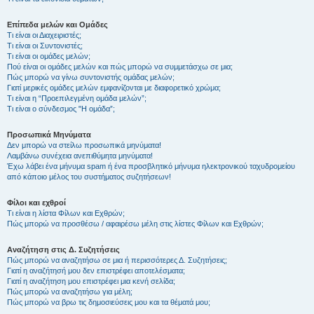
Επίπεδα μελών και Ομάδες
Τι είναι οι Διαχειριστές;
Τι είναι οι Συντονιστές;
Τι είναι οι ομάδες μελών;
Πού είναι οι ομάδες μελών και πώς μπορώ να συμμετάσχω σε μια;
Πώς μπορώ να γίνω συντονιστής ομάδας μελών;
Γιατί μερικές ομάδες μελών εμφανίζονται με διαφορετικό χρώμα;
Τι είναι η “Προεπιλεγμένη ομάδα μελών”;
Τι είναι ο σύνδεσμος "Η ομάδα”;
Προσωπικά Μηνύματα
Δεν μπορώ να στείλω προσωπικά μηνύματα!
Λαμβάνω συνέχεια ανεπιθύμητα μηνύματα!
Έχω λάβει ένα μήνυμα spam ή ένα προσβλητικό μήνυμα ηλεκτρονικού ταχυδρομείου
από κάποιο μέλος του συστήματος συζητήσεων!
Φίλοι και εχθροί
Τι είναι η λίστα Φίλων και Εχθρών;
Πώς μπορώ να προσθέσω / αφαιρέσω μέλη στις λίστες Φίλων και Εχθρών;
Αναζήτηση στις Δ. Συζητήσεις
Πώς μπορώ να αναζητήσω σε μια ή περισσότερες Δ. Συζητήσεις;
Γιατί η αναζήτησή μου δεν επιστρέφει αποτελέσματα;
Γιατί η αναζήτηση μου επιστρέφει μια κενή σελίδα;
Πώς μπορώ να αναζητήσω για μέλη;
Πώς μπορώ να βρω τις δημοσιεύσεις μου και τα θέματά μου;