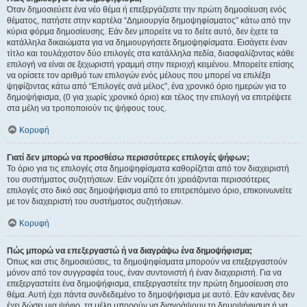
Όταν δημοσιεύετε ένα νέο θέμα ή επεξεργάζεστε την πρώτη δημοσίευση ενός
θέματος, πατήστε στην καρτέλα “Δημιουργία δημοψηφίσματος” κάτω από την
κύρια φόρμα δημοσίευσης. Εάν δεν μπορείτε να το δείτε αυτό, δεν έχετε τα
κατάλληλα δικαιώματα για να δημιουργήσετε δημοψηφίσματα. Εισάγετε έναν
τίτλο και τουλάχιστον δύο επιλογές στα κατάλληλα πεδία, διασφαλίζοντας κάθε
επιλογή να είναι σε ξεχωριστή γραμμή στην περιοχή κειμένου. Μπορείτε επίσης
να ορίσετε τον αριθμό των επιλογών ενός μέλους που μπορεί να επιλέξει
ψηφίζοντας κάτω από “Επιλογές ανά μέλος”, ένα χρονικό όριο ημερών για το
δημοψήφισμα, (0 για χωρίς χρονικό όριο) και τέλος την επιλογή να επιτρέψετε
στα μέλη να τροποποιούν τις ψήφους τους.
Κορυφή
Γιατί δεν μπορώ να προσθέσω περισσότερες επιλογές ψήφων;
Το όριο για τις επιλογές στα δημοψηφίσματα καθορίζεται από τον διαχειριστή
του συστήματος συζητήσεων. Εάν νομίζετε ότι χρειάζονται περισσότερες
επιλογές στο δικό σας δημοψήφισμα από το επιτρεπόμενο όριο, επικοινωνείτε
με τον διαχειριστή του συστήματος συζητήσεων.
Κορυφή
Πώς μπορώ να επεξεργαστώ ή να διαγράψω ένα δημοψήφισμα;
Όπως και στις δημοσιεύσεις, τα δημοψηφίσματα μπορούν να επεξεργαστούν
μόνον από τον συγγραφέα τους, έναν συντονιστή ή έναν διαχειριστή. Για να
επεξεργαστείτε ένα δημοψήφισμα, επεξεργαστείτε την πρώτη δημοσίευση στο
θέμα. Αυτή έχει πάντα συνδεδεμένο το δημοψήφισμα με αυτό. Εάν κανένας δεν
έχει δώσει μια ψήφο, τα μέλη μπορούν να διαγράψουν το δημοψήφισμα ή να