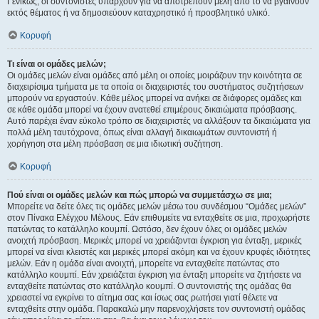
Γενικώς, οι συντονιστές υπάρχουν για να αποτρέπουν μέλη από το να βγαίνουν
εκτός θέματος ή να δημοσιεύουν καταχρηστικό ή προσβλητικό υλικό.
Κορυφή
Τι είναι οι ομάδες μελών;
Οι ομάδες μελών είναι ομάδες από μέλη οι οποίες μοιράζουν την κοινότητα σε
διαχειρίσιμα τμήματα με τα οποία οι διαχειριστές του συστήματος συζητήσεων
μπορούν να εργαστούν. Κάθε μέλος μπορεί να ανήκει σε διάφορες ομάδες και
σε κάθε ομάδα μπορεί να έχουν ανατεθεί επιμέρους δικαιώματα πρόσβασης.
Αυτό παρέχει έναν εύκολο τρόπο σε διαχειριστές να αλλάξουν τα δικαιώματα για
πολλά μέλη ταυτόχρονα, όπως είναι αλλαγή δικαιωμάτων συντονιστή ή
χορήγηση στα μέλη πρόσβαση σε μια ιδιωτική συζήτηση.
Κορυφή
Πού είναι οι ομάδες μελών και πώς μπορώ να συμμετάσχω σε μια;
Μπορείτε να δείτε όλες τις ομάδες μελών μέσω του συνδέσμου “Ομάδες μελών”
στον Πίνακα Ελέγχου Μέλους. Εάν επιθυμείτε να ενταχθείτε σε μια, προχωρήστε
πατώντας το κατάλληλο κουμπί. Ωστόσο, δεν έχουν όλες οι ομάδες μελών
ανοιχτή πρόσβαση. Μερικές μπορεί να χρειάζονται έγκριση για ένταξη, μερικές
μπορεί να είναι κλειστές και μερικές μπορεί ακόμη και να έχουν κρυφές ιδιότητες
μελών. Εάν η ομάδα είναι ανοιχτή, μπορείτε να ενταχθείτε πατώντας στο
κατάλληλο κουμπί. Εάν χρειάζεται έγκριση για ένταξη μπορείτε να ζητήσετε να
ενταχθείτε πατώντας στο κατάλληλο κουμπί. Ο συντονιστής της ομάδας θα
χρειαστεί να εγκρίνει το αίτημα σας και ίσως σας ρωτήσει γιατί θέλετε να
ενταχθείτε στην ομάδα. Παρακαλώ μην παρενοχλήσετε τον συντονιστή ομάδας