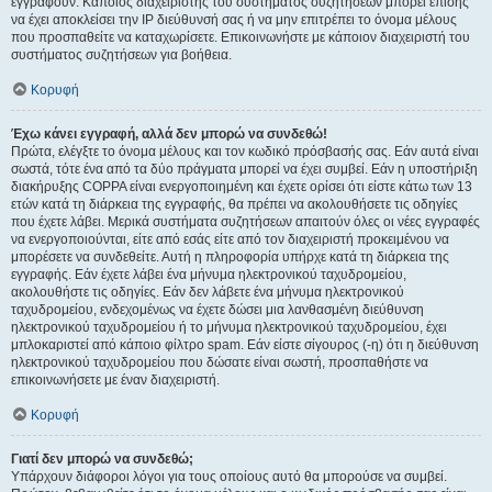
εγγραφούν. Κάποιος διαχειριστής του συστήματος συζητήσεων μπορεί επίσης
να έχει αποκλείσει την IP διεύθυνσή σας ή να μην επιτρέπει το όνομα μέλους
που προσπαθείτε να καταχωρίσετε. Επικοινωνήστε με κάποιον διαχειριστή του
συστήματος συζητήσεων για βοήθεια.
Κορυφή
Έχω κάνει εγγραφή, αλλά δεν μπορώ να συνδεθώ!
Πρώτα, ελέγξτε το όνομα μέλους και τον κωδικό πρόσβασής σας. Εάν αυτά είναι
σωστά, τότε ένα από τα δύο πράγματα μπορεί να έχει συμβεί. Εάν η υποστήριξη
διακήρυξης COPPA είναι ενεργοποιημένη και έχετε ορίσει ότι είστε κάτω των 13
ετών κατά τη διάρκεια της εγγραφής, θα πρέπει να ακολουθήσετε τις οδηγίες
που έχετε λάβει. Μερικά συστήματα συζητήσεων απαιτούν όλες οι νέες εγγραφές
να ενεργοποιούνται, είτε από εσάς είτε από τον διαχειριστή προκειμένου να
μπορέσετε να συνδεθείτε. Αυτή η πληροφορία υπήρχε κατά τη διάρκεια της
εγγραφής. Εάν έχετε λάβει ένα μήνυμα ηλεκτρονικού ταχυδρομείου,
ακολουθήστε τις οδηγίες. Εάν δεν λάβετε ένα μήνυμα ηλεκτρονικού
ταχυδρομείου, ενδεχομένως να έχετε δώσει μια λανθασμένη διεύθυνση
ηλεκτρονικού ταχυδρομείου ή το μήνυμα ηλεκτρονικού ταχυδρομείου, έχει
μπλοκαριστεί από κάποιο φίλτρο spam. Εάν είστε σίγουρος (-η) ότι η διεύθυνση
ηλεκτρονικού ταχυδρομείου που δώσατε είναι σωστή, προσπαθήστε να
επικοινωνήσετε με έναν διαχειριστή.
Κορυφή
Γιατί δεν μπορώ να συνδεθώ;
Υπάρχουν διάφοροι λόγοι για τους οποίους αυτό θα μπορούσε να συμβεί.