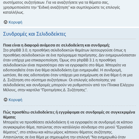
συστήματος συζητήσεων. Για να αναζητήσετε για τα θέματα σας,
χρησιμοποιείστε την “Ειδική αναζήτηση” και συμπληρώστε τις επιλογές
καταλλήλως.
Κορυφή
Συνδρομές και Σελιδοδείκτες
Ποια είναι η διαφορά ανάμεσα σε σελιδοδείκτη και συνδρομή;
Στο phpBB 3.0, η προσθήκη σελιδοδεικτών θεμάτων λειτουργούσε όπως η
προσθήκη σελιδοδεικτών σε ένα πρόγραμμα περιήγησης. Δεν ενημερωνόσασταν
όταν υπήρχε μια επικαιροποίηση. Όμως στο phpBB 3.1 η προσθήκη
σελιδοδεικτών είναι περισσότερο σαν να εγγραφείτε στο θέμα. Μπορείτε να
ειδοποιηθείτε όταν ένα θέμα σελιδοδείκτη έχει ενημερωθεί. Η συνδρομή,
ωστόσο, θα σας ειδοποιήσει όταν υπάρχει μια ενημέρωση σε ένα θέμα ή σε μια
Δ. Συζήτηση στο σύστημα συζητήσεων. Οι επιλογές ειδοποίησης για
σελιδοδείκτες και συνδρομές μπορούν να ρυθμιστούν από τον Πίνακα Ελέγχου
Μέλους, στην καρτέλα “Προτιμήσεις Δ. Συζήτησης”.
Κορυφή
Πώς προσθέτω σελιδοδείκτες ή εγγράφομαι σε συνδρομές σε συγκεκριμένα
θέματα;
Μπορείτε να προσθέσετε σελιδοδείκτη ή να εγγραφείτε σε συνδρομή σε κάποιο
συγκεκριμένο θέμα, πατώντας στον κατάλληλο σύνδεσμο στο μενού "Εργαλεία
θέματος", στο επάνω και κάτω μέρος κάποιου θέματος συζήτησης.
Απαντώντας σε ένα θέμα με σημειωμένη την επιλογή “Να ενημερωθώ όταν