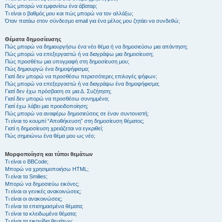
Πώς μπορώ να εμφανίσω ένα άβαταρ;
Τι είναι ο βαθμός μου και πώς μπορώ να τον αλλάξω;
Όταν πατάω στον σύνδεσμο email για ένα μέλος μου ζητάει να συνδεθώ;
Θέματα δημοσίευσης
Πώς μπορώ να δημιουργήσω ένα νέο θέμα ή να δημοσιεύσω μια απάντηση;
Πώς μπορώ να επεξεργαστώ ή να διαγράψω μια δημοσίευση;
Πώς προσθέτω μια υπογραφή στη δημοσίευση μου;
Πώς δημιουργώ ένα δημοψήφισμα;
Γιατί δεν μπορώ να προσθέσω περισσότερες επιλογές ψήφων;
Πώς μπορώ να επεξεργαστώ ή να διαγράψω ένα δημοψήφισμα;
Γιατί δεν έχω πρόσβαση σε μια Δ. Συζήτηση;
Γιατί δεν μπορώ να προσθέσω συνημμένα;
Γιατί έχω λάβει μια προειδοποίηση;
Πώς μπορώ να αναφέρω δημοσιεύσεις σε έναν συντονιστή;
Τι είναι το κουμπί “Αποθήκευση” στη δημοσίευση θέματος;
Γιατί η δημοσίευση χρειάζεται να εγκριθεί;
Πώς σημειώνω ένα θέμα μου ως νέο;
Μορφοποίηση και τύποι θεμάτων
Τι είναι ο BBCode;
Μπορώ να χρησιμοποιήσω HTML;
Τι είναι τα Smilies;
Μπορώ να δημοσιεύω εικόνες;
Τι είναι οι γενικές ανακοινώσεις;
Τι είναι οι ανακοινώσεις;
Τι είναι τα επισημασμένα θέματα;
Τι είναι τα κλειδωμένα θέματα;
Τι είναι τα εικονίδια θεμάτων;