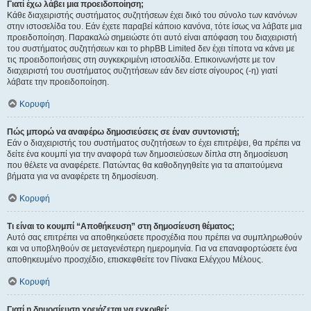
Γιατί έχω λάβει μια προειδοποίηση;
Κάθε διαχειριστής συστήματος συζητήσεων έχει δικό του σύνολο των κανόνων
στην ιστοσελίδα του. Εάν έχετε παραβεί κάποιο κανόνα, τότε ίσως να λάβατε μια
προειδοποίηση. Παρακαλώ σημειώστε ότι αυτό είναι απόφαση του διαχειριστή
του συστήματος συζητήσεων και το phpBB Limited δεν έχει τίποτα να κάνει με
τις προειδοποιήσεις στη συγκεκριμένη ιστοσελίδα. Επικοινωνήστε με τον
διαχειριστή του συστήματος συζητήσεων εάν δεν είστε σίγουρος (-η) γιατί
λάβατε την προειδοποίηση.
Κορυφή
Πώς μπορώ να αναφέρω δημοσιεύσεις σε έναν συντονιστή;
Εάν ο διαχειριστής του συστήματος συζητήσεων το έχει επιτρέψει, θα πρέπει να
δείτε ένα κουμπί για την αναφορά των δημοσιεύσεων δίπλα στη δημοσίευση
που θέλετε να αναφέρετε. Πατώντας θα καθοδηγηθείτε για τα απαιτούμενα
βήματα για να αναφέρετε τη δημοσίευση.
Κορυφή
Τι είναι το κουμπί “Αποθήκευση” στη δημοσίευση θέματος;
Αυτό σας επιτρέπει να αποθηκεύσετε προσχέδια που πρέπει να συμπληρωθούν
και να υποβληθούν σε μεταγενέστερη ημερομηνία. Για να επαναφορτώσετε ένα
αποθηκευμένο προσχέδιο, επισκεφθείτε τον Πίνακα Ελέγχου Μέλους.
Κορυφή
Γιατί η δημοσίευση χρειάζεται να εγκριθεί;