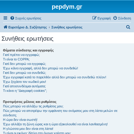
pepdym.gr
Συχνές ερωτήσεις
Εγγραφή
Σύνδεση
Α
Ευρετήριο Δ. Συζήτησης
Συνήθεις ερωτήσεις
ν
Συνήθεις ερωτήσεις
α
ζ
Θέματα σύνδεσης και εγγραφής
Γιατί πρέπει να εγγραφώ;
ή
Τι είναι το COPPA;
τ
Γιατί δεν μπορώ να εγγραφώ;
Έχω κάνει εγγραφή, αλλά δεν μπορώ να συνδεθώ!
η
Γιατί δεν μπορώ να συνδεθώ;
Έχω εγγραφεί κατά το παρελθόν αλλά δεν μπορώ να συνδεθώ πλέον!
σ
Έχω ξεχάσει τον κωδικό μου!
η
Γιατί αποσυνδέομαι αυτόματα;
Τι κάνει η “Διαγραφή cookies”;
Προτιμήσεις μέλους και ρυθμίσεις
Πώς μπορώ να αλλάξω τις ρυθμίσεις μου;
Πώς μπορώ να αποτρέψω την εμφάνιση του ονόματος μου στη λίστα μελών σε
σύνδεση;
Η ώρα δεν είναι σωστή!
Έχω αλλάξει τη ζώνη ώρας και η ώρα εξακολουθεί να είναι λανθασμένη!
Η γλώσσα μου δεν είναι στη λίστα!
Τι είναι οι εικόνες δίπλα στο όνομα χρήστη μου;