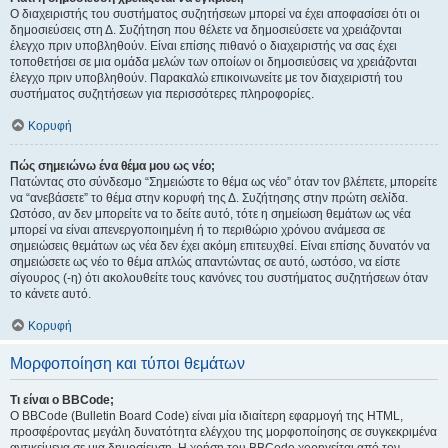
Ο διαχειριστής του συστήματος συζητήσεων μπορεί να έχει αποφασίσει ότι οι
δημοσιεύσεις στη Δ. Συζήτηση που θέλετε να δημοσιεύσετε να χρειάζονται
έλεγχο πριν υποβληθούν. Είναι επίσης πιθανό ο διαχειριστής να σας έχει
τοποθετήσει σε μια ομάδα μελών των οποίων οι δημοσιεύσεις να χρειάζονται
έλεγχο πριν υποβληθούν. Παρακαλώ επικοινωνείτε με τον διαχειριστή του
συστήματος συζητήσεων για περισσότερες πληροφορίες.
Κορυφή
Πώς σημειώνω ένα θέμα μου ως νέο;
Πατώντας στο σύνδεσμο “Σημειώστε το θέμα ως νέο” όταν τον βλέπετε, μπορείτε
να “ανεβάσετε” το θέμα στην κορυφή της Δ. Συζήτησης στην πρώτη σελίδα.
Ωστόσο, αν δεν μπορείτε να το δείτε αυτό, τότε η σημείωση θεμάτων ως νέα
μπορεί να είναι απενεργοποιημένη ή το περιθώριο χρόνου ανάμεσα σε
σημειώσεις θεμάτων ως νέα δεν έχει ακόμη επιτευχθεί. Είναι επίσης δυνατόν να
σημειώσετε ως νέο το θέμα απλώς απαντώντας σε αυτό, ωστόσο, να είστε
σίγουρος (-η) ότι ακολουθείτε τους κανόνες του συστήματος συζητήσεων όταν
το κάνετε αυτό.
Κορυφή
Μορφοποίηση και τύποι θεμάτων
Τι είναι ο BBCode;
Ο BBCode (Bulletin Board Code) είναι μία ιδιαίτερη εφαρμογή της HTML,
προσφέροντας μεγάλη δυνατότητα ελέγχου της μορφοποίησης σε συγκεκριμένα