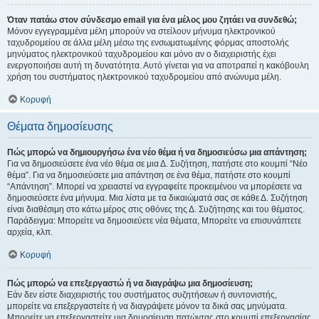
Όταν πατάω στον σύνδεσμο email για ένα μέλος μου ζητάει να συνδεθώ;
Μόνον εγγεγραμμένα μέλη μπορούν να στείλουν μήνυμα ηλεκτρονικού
ταχυδρομείου σε άλλα μέλη μέσω της ενσωματωμένης φόρμας αποστολής
μηνύματος ηλεκτρονικού ταχυδρομείου και μόνο αν ο διαχειριστής έχει
ενεργοποιήσει αυτή τη δυνατότητα. Αυτό γίνεται για να αποτραπεί η κακόβουλη
χρήση του συστήματος ηλεκτρονικού ταχυδρομείου από ανώνυμα μέλη.
Κορυφή
Θέματα δημοσίευσης
Πώς μπορώ να δημιουργήσω ένα νέο θέμα ή να δημοσιεύσω μια απάντηση;
Για να δημοσιεύσετε ένα νέο θέμα σε μια Δ. Συζήτηση, πατήστε στο κουμπί “Νέο
θέμα”. Για να δημοσιεύσετε μια απάντηση σε ένα θέμα, πατήστε στο κουμπί
“Απάντηση”. Μπορεί να χρειαστεί να εγγραφείτε προκειμένου να μπορέσετε να
δημοσιεύσετε ένα μήνυμα. Μια λίστα με τα δικαιώματά σας σε κάθε Δ. Συζήτηση
είναι διαθέσιμη στο κάτω μέρος στις οθόνες της Δ. Συζήτησης και του θέματος.
Παράδειγμα: Μπορείτε να δημοσιεύετε νέα θέματα, Μπορείτε να επισυνάπτετε
αρχεία, κλπ.
Κορυφή
Πώς μπορώ να επεξεργαστώ ή να διαγράψω μια δημοσίευση;
Εάν δεν είστε διαχειριστής του συστήματος συζητήσεων ή συντονιστής,
μπορείτε να επεξεργαστείτε ή να διαγράψετε μόνον τα δικά σας μηνύματα.
Μπορείτε να επεξεργαστείτε μια δημοσίευση πατώντας στο κουμπί επεξεργασίας