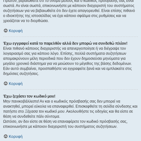
Πρώτον, βεβαιωθείτε ότι το όνομα μέλους και ο κωδικός πρόσβασής σας είναι
σωστά. Αν είναι σωστά, επικοινωνήστε με κάποιον διαχειριστή του συστήματος
συζητήσεων για να βεβαιωθείτε ότι δεν έχετε απαγορευθεί. Είναι επίσης πιθανό
ο ιδιοκτήτης της ιστοσελίδας να έχει κάποιο σφάλμα στις ρυθμίσεις και να
χρειάζεται να το διορθώσει.
Κορυφή
Έχω εγγραφεί κατά το παρελθόν αλλά δεν μπορώ να συνδεθώ πλέον!
Είναι πιθανό κάποιος διαχειριστής να απενεργοποίησε ή να διέγραψε τον
λογαριασμό σας για κάποιο λόγο. Επίσης, πολλά συστήματα συζητήσεων
απομακρύνουν μέλη περιοδικά που δεν έχουν δημοσιεύσει μηνύματα για
μεγάλο χρονικό διάστημα για να μειώσουν το μέγεθος της βάσης δεδομένων.
Εάν αυτό συμβαίνει, προσπαθήστε να εγγραφείτε ξανά και να εμπλακείτε στις
δημόσιες συζητήσεις.
Κορυφή
Έχω ξεχάσει τον κωδικό μου!
Μην πανικοβάλλεστε! Αν και ο κωδικός πρόσβασής σας δεν μπορεί να
ανακτηθεί, μπορεί εύκολα να επαναφερθεί. Επισκεφθείτε τη σελίδα σύνδεσης και
πατήστε στο
Ξέχασα τον κωδικό μου
. Ακολουθήστε τις οδηγίες και θα είστε σε
θέση να συνδεθείτε πάλι σύντομα.
Ωστόσο, αν δεν είστε σε θέση να επαναφέρετε τον κωδικό πρόσβασής σας,
επικοινωνήστε με κάποιον διαχειριστή του συστήματος συζητήσεων.
Κορυφή