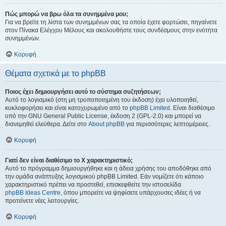
Πώς μπορώ να βρω όλα τα συνημμένα μου;
Για να βρείτε τη λίστα των συνημμένων σας τα οποία έχετε φορτώσει, πηγαίνετε
στον Πίνακα Ελέγχου Μέλους και ακολουθήστε τους συνδέσμους στην ενότητα
συνημμένων.
Κορυφή
Θέματα σχετικά με το phpBB
Ποιος έχει δημιουργήσει αυτό το σύστημα συζητήσεων;
Αυτό το λογισμικό (στη μη τροποποιημένη του έκδοση) έχει υλοποιηθεί,
κυκλοφορήσει και είναι κατοχυρωμένο από το
phpBB Limited
. Είναι διαθέσιμο
υπό την GNU General Public License, έκδοση 2 (GPL-2.0) και μπορεί να
διανεμηθεί ελεύθερα. Δείτε στο
About phpBB
για περισσότερες λεπτομέρειες.
Κορυφή
Γιατί δεν είναι διαθέσιμο το Χ χαρακτηριστικό;
Αυτό το πρόγραμμα δημιουργήθηκε και η άδεια χρήσης του αποδόθηκε από
την ομάδα ανάπτυξης λογισμικού phpBB Limited. Εάν νομίζετε ότι κάποιο
χαρακτηριστικό πρέπει να προστεθεί, επισκεφθείτε την ιστοσελίδα
phpBB Ideas Centre
, όπου μπορείτε να ψηφίσετε υπάρχουσες ιδέες ή να
προτείνετε νέες λειτουργίες.
Κορυφή