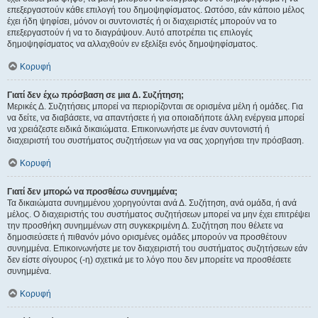
επεξεργαστούν κάθε επιλογή του δημοψηφίσματος. Ωστόσο, εάν κάποιο μέλος
έχει ήδη ψηφίσει, μόνον οι συντονιστές ή οι διαχειριστές μπορούν να το
επεξεργαστούν ή να το διαγράψουν. Αυτό αποτρέπει τις επιλογές
δημοψηφίσματος να αλλαχθούν εν εξελίξει ενός δημοψηφίσματος.
Κορυφή
Γιατί δεν έχω πρόσβαση σε μια Δ. Συζήτηση;
Μερικές Δ. Συζητήσεις μπορεί να περιορίζονται σε ορισμένα μέλη ή ομάδες. Για
να δείτε, να διαβάσετε, να απαντήσετε ή για οποιαδήποτε άλλη ενέργεια μπορεί
να χρειάζεστε ειδικά δικαιώματα. Επικοινωνήστε με έναν συντονιστή ή
διαχειριστή του συστήματος συζητήσεων για να σας χορηγήσει την πρόσβαση.
Κορυφή
Γιατί δεν μπορώ να προσθέσω συνημμένα;
Τα δικαιώματα συνημμένου χορηγούνται ανά Δ. Συζήτηση, ανά ομάδα, ή ανά
μέλος. Ο διαχειριστής του συστήματος συζητήσεων μπορεί να μην έχει επιτρέψει
την προσθήκη συνημμένων στη συγκεκριμένη Δ. Συζήτηση που θέλετε να
δημοσιεύσετε ή πιθανόν μόνο ορισμένες ομάδες μπορούν να προσθέτουν
συνημμένα. Επικοινωνήστε με τον διαχειριστή του συστήματος συζητήσεων εάν
δεν είστε σίγουρος (-η) σχετικά με το λόγο που δεν μπορείτε να προσθέσετε
συνημμένα.
Κορυφή