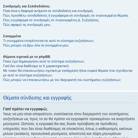
Συνδρομές και Σελιδοδείκτες
Ποια είναι η διαφορά ανάμεσα σε σελιδοδείκτη και συνδρομή;
Πώς προσθέτω σελιδοδείκτες ή εγγράφομαι σε συνδρομές σε συγκεκριμένα θέματα;
Πώς εγγράφομαι σε συνδρομές σε συγκεκριμένες Δ. Συζητήσεις;
Πώς αφαιρώ τις συνδρομές μου;
Συνημμένα
Τι συνημμένα επιτρέπονται σε αυτό το σύστημα συζητήσεων;
Πώς μπορώ να βρω όλα τα συνημμένα μου;
Θέματα σχετικά με το phpBB
Ποιος έχει δημιουργήσει αυτό το σύστημα συζητήσεων;
Γιατί δεν είναι διαθέσιμο το Χ χαρακτηριστικό;
Με ποιον θα επικοινωνήσω σχετικά με κατάχρηση ή/και νομικά θέματα που σχετίζονται
με αυτό το σύστημα συζητήσεων;
Πώς μπορώ να επικοινωνήσω με τον διαχειριστή του συστήματος συζητήσεων;
Θέματα σύνδεσης και εγγραφής
Γιατί πρέπει να εγγραφώ;
Ίσως να μην είναι απαραίτητο, εναπόκειται στον διαχειριστή του συστήματος
συζητήσεων ως προς το αν θα πρέπει να εγγραφείτε προκειμένου να αναρτήσετε
μηνύματα. Ωστόσο, η εγγραφή θα σας δώσει πρόσβαση σε πρόσθετες
υπηρεσίες που δεν είναι διαθέσιμες σε επισκέπτες όπως ο καθορισμός εικόνων
μελών (avatars), προσωπικά μηνύματα, αποστολή και λήψη μηνυμάτων