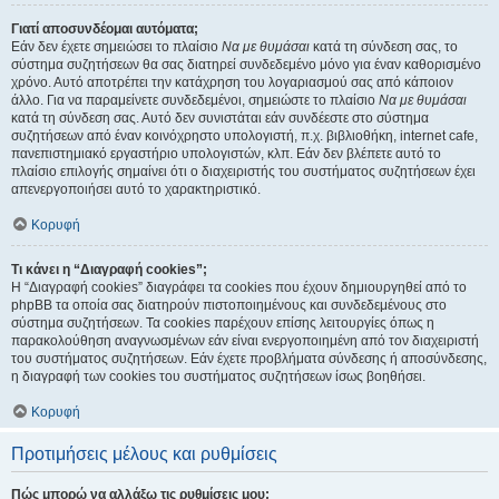
Γιατί αποσυνδέομαι αυτόματα;
Εάν δεν έχετε σημειώσει το πλαίσιο
Να με θυμάσαι
κατά τη σύνδεση σας, το
σύστημα συζητήσεων θα σας διατηρεί συνδεδεμένο μόνο για έναν καθορισμένο
χρόνο. Αυτό αποτρέπει την κατάχρηση του λογαριασμού σας από κάποιον
άλλο. Για να παραμείνετε συνδεδεμένοι, σημειώστε το πλαίσιο
Να με θυμάσαι
κατά τη σύνδεση σας. Αυτό δεν συνιστάται εάν συνδέεστε στο σύστημα
συζητήσεων από έναν κοινόχρηστο υπολογιστή, π.χ. βιβλιοθήκη, internet cafe,
πανεπιστημιακό εργαστήριο υπολογιστών, κλπ. Εάν δεν βλέπετε αυτό το
πλαίσιο επιλογής σημαίνει ότι ο διαχειριστής του συστήματος συζητήσεων έχει
απενεργοποιήσει αυτό το χαρακτηριστικό.
Κορυφή
Τι κάνει η “Διαγραφή cookies”;
Η “Διαγραφή cookies” διαγράφει τα cookies που έχουν δημιουργηθεί από το
phpBB τα οποία σας διατηρούν πιστοποιημένους και συνδεδεμένους στο
σύστημα συζητήσεων. Τα cookies παρέχουν επίσης λειτουργίες όπως η
παρακολούθηση αναγνωσμένων εάν είναι ενεργοποιημένη από τον διαχειριστή
του συστήματος συζητήσεων. Εάν έχετε προβλήματα σύνδεσης ή αποσύνδεσης,
η διαγραφή των cookies του συστήματος συζητήσεων ίσως βοηθήσει.
Κορυφή
Προτιμήσεις μέλους και ρυθμίσεις
Πώς μπορώ να αλλάξω τις ρυθμίσεις μου;