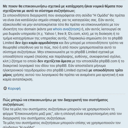
Με ποιον θα επικοινωνήσω σχετικά με κατάχρηση ή/και νομικά θέματα που
σχετίζονται με αυτό το σύστημα συζητήσεων;
Σε οποιονδήποτε διαχειριστή που αναγράφεται στη σελίδα “Η Ομάδα” θα πρέπει
να είναι ένα κατάλληλο σημείο επαφής για τις καταγγελίες σας. Εάν αυτός
εξακολουθεί να μην ανταποκρίνεται τότε θα πρέπει να επικοινωνήσετε με τον
ιδιοκτήτη του domain (κάντε μια
whois αναζήτηση
) ή, εάν αυτός λειτουργεί σε
μια δωρεάν υπηρεσία (π.χ. Yahoo !, free.fr, f2s.com, κλπ), με τη διοίκηση ή το
τμήμα καταχρήσεων της υπηρεσίας αυτής. Παρακαλώ σημειώστε ότι το phpBB
Limited
δεν έχει καμία αρμοδιότητα
και δεν μπορεί με οποιονδήποτε τρόπο να
θεωρηθεί υπεύθυνο για το πώς, πού ή από ποιον χρησιμοποιείται αυτό το
σύστημα συζητήσεων. Μην επικοινωνείτε με το phpBB Limited σχετικά με
οποιαδήποτε νομικό (παύσης και παράλειψης, ευθύνης, συκοφαντικό σχόλιο,
κλπ.) ζήτημα το οποίο
δεν σχετίζεται άμεσα
με την ιστοσελίδα phpBB.com ή το
διακριτικό λογισμικό του ιδίου του phpBB. Εάν αποστείλετε μήνυμα
ηλεκτρονικού ταχυδρομείου στο phpBB Limited σχετικά
με οποιοδήποτε τρίτο
μέρος
χρήσης αυτού του λογισμικού θα πρέπει να αναμένετε μια αρνητική ή και
καμία ανταπόκριση.
Κορυφή
Πώς μπορώ να επικοινωνήσω με τον διαχειριστή του συστήματος
συζητήσεων;
Όλα τα μέλη του συστήματος συζητήσεων μπορούν να χρησιμοποιούν τη
φόρμα “Επικοινωνήστε μαζί μας”, εάν η επιλογή είναι ενεργοποιημένη από τον
διαχειριστή του συστήματος συζητήσεων.
Τα μέλη του συστήματος συζητήσεων μπορούν επίσης να χρησιμοποιούν τον
σύνδεσμο “Η ομάδα”.