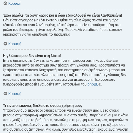
Κορυφή
Έχω αλλάξει τη ζώνη ώρας και η ώρα εξακολουθεί να είναι λανθασμένη!
Εάν είστε σίγουρος (-η) ότι έχετε ρυθμίσει τη ζώνη ώρας σωστά και η ώρα
εξακολουθεί να είναι λανθασμένη, τότε ή ώρα που είναι αποθηκευμένη στο
ρολόι του διακομιστή είναι εσφαλμένη. Παρακαλώ να ειδοποιήσετε κάποιον
διαχειριστή για να διορθώσει το πρόβλημα.
Κορυφή
Η γλώσσα μου δεν είναι στη λίστα!
Είτε ο διαχειριστής δεν έχει εγκαταστήσει τη γλώσσα σας ή κανείς δεν έχει
μεταφράσει αυτό το σύστημα συζητήσεων στη γλώσσα σας. Προσπαθήστε να
ζητήσετε από κάποιον διαχειριστή του συστήματος συζητήσεων αν μπορεί να
εγκαταστήσει το πακέτο γλώσσας που χρειάζεστε. Εάν το πακέτο γλώσσας δεν
υπάρχει, μπορείτε να δημιουργήσετε μια νέα μετάφραση. Περισσότερες
πληροφορίες μπορείτε να βρείτε στην ιστοσελίδα του
phpBB
®.
Κορυφή
Τι είναι οι εικόνες δίπλα στο όνομα χρήστη μου;
Υπάρχουν δύο εικόνες οι οποίες μπορεί να εμφανιστούν μαζί με το όνομα
μέλους στην προβολή δημοσιεύσεων. Μια από αυτές μπορεί να είναι μια εικόνα
που σχετίζεται με το βαθμό σας, γενικώς με τη μορφή των άστρων, τετραγώνων
ή κουκίδων, υποδεικνύοντας πόσες δημοσιεύσεις έχετε κάνει ή το αξίωμα σας
στο σύστημα συζητήσεων. Μια άλλη, συνήθως μεγαλύτερη, εικόνα είναι γνωστή