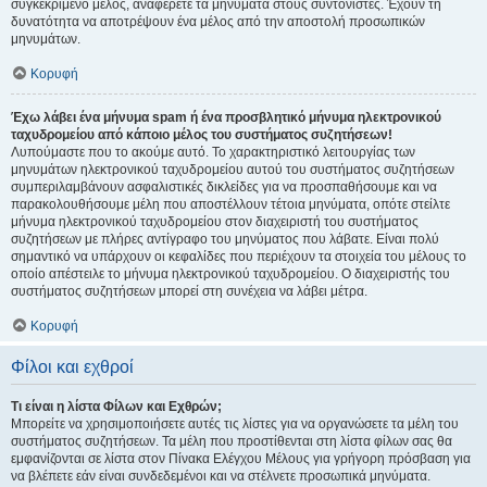
συγκεκριμένο μέλος, αναφέρετε τα μηνύματα στους συντονιστές. Έχουν τη
δυνατότητα να αποτρέψουν ένα μέλος από την αποστολή προσωπικών
μηνυμάτων.
Κορυφή
Έχω λάβει ένα μήνυμα spam ή ένα προσβλητικό μήνυμα ηλεκτρονικού
ταχυδρομείου από κάποιο μέλος του συστήματος συζητήσεων!
Λυπούμαστε που το ακούμε αυτό. Το χαρακτηριστικό λειτουργίας των
μηνυμάτων ηλεκτρονικού ταχυδρομείου αυτού του συστήματος συζητήσεων
συμπεριλαμβάνουν ασφαλιστικές δικλείδες για να προσπαθήσουμε και να
παρακολουθήσουμε μέλη που αποστέλλουν τέτοια μηνύματα, οπότε στείλτε
μήνυμα ηλεκτρονικού ταχυδρομείου στον διαχειριστή του συστήματος
συζητήσεων με πλήρες αντίγραφο του μηνύματος που λάβατε. Είναι πολύ
σημαντικό να υπάρχουν οι κεφαλίδες που περιέχουν τα στοιχεία του μέλους το
οποίο απέστειλε το μήνυμα ηλεκτρονικού ταχυδρομείου. Ο διαχειριστής του
συστήματος συζητήσεων μπορεί στη συνέχεια να λάβει μέτρα.
Κορυφή
Φίλοι και εχθροί
Τι είναι η λίστα Φίλων και Εχθρών;
Μπορείτε να χρησιμοποιήσετε αυτές τις λίστες για να οργανώσετε τα μέλη του
συστήματος συζητήσεων. Τα μέλη που προστίθενται στη λίστα φίλων σας θα
εμφανίζονται σε λίστα στον Πίνακα Ελέγχου Μέλους για γρήγορη πρόσβαση για
να βλέπετε εάν είναι συνδεδεμένοι και να στέλνετε προσωπικά μηνύματα.