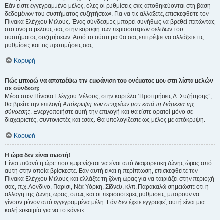
Εάν είστε εγγεγραμμένο μέλος, όλες οι ρυθμίσεις σας αποθηκεύονται στη βάση
δεδομένων του συστήματος συζητήσεων. Για να τις αλλάξετε, επισκεφθείτε τον
Πίνακα Ελέγχου Μέλους. Ένας σύνδεσμος μπορεί συνήθως να βρεθεί πατώντας
στο όνομα μέλους σας στην κορυφή των περισσότερων σελίδων του
συστήματος συζητήσεων. Αυτό το σύστημα θα σας επιτρέψει να αλλάξετε τις
ρυθμίσεις και τις προτιμήσεις σας.
Κορυφή
Πώς μπορώ να αποτρέψω την εμφάνιση του ονόματος μου στη λίστα μελών
σε σύνδεση;
Μέσα στον Πίνακα Ελέγχου Μέλους, στην καρτέλα “Προτιμήσεις Δ. Συζήτησης”,
θα βρείτε την επιλογή
Απόκρυψη των στοιχείων μου κατά τη διάρκεια της
σύνδεσης
. Ενεργοποιήστε αυτή την επιλογή και θα είστε ορατοί μόνο σε
διαχειριστές, συντονιστές και εσάς. Θα υπολογίζεστε ως μέλος με απόκρυψη.
Κορυφή
Η ώρα δεν είναι σωστή!
Είναι πιθανό η ώρα που εμφανίζεται να είναι από διαφορετική ζώνης ώρας από
αυτή στην οποία βρίσκεστε. Εάν αυτή είναι η περίπτωση, επισκεφθείτε τον
Πίνακα Ελέγχου Μέλους και αλλάξτε τη ζώνη ώρας για να ταιριάζει στην περιοχή
σας, π.χ. Λονδίνο, Παρίσι, Νέα Υόρκη, Σίδνεϋ, κλπ. Παρακαλώ σημειώστε ότι η
αλλαγή της ζώνης ώρας, όπως και οι περισσότερες ρυθμίσεις, μπορούν να
γίνουν μόνον από εγγεγραμμένα μέλη. Εάν δεν έχετε εγγραφεί, αυτή είναι μια
καλή ευκαιρία για να το κάνετε.