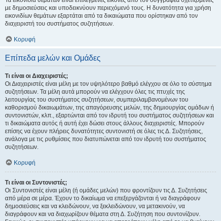
Τα εικονίδια θεμάτων είναι επιλεγμένες εικόνες από τον συγγραφέα σχετιζόμενες
με δημοσιεύσεις και υποδεικνύουν περιεχόμενό τους. Η δυνατότητα για χρήση
εικονιδίων θεμάτων εξαρτάται από τα δικαιώματα που ορίστηκαν από τον
διαχειριστή του συστήματος συζητήσεων.
Κορυφή
Επίπεδα μελών και Ομάδες
Τι είναι οι Διαχειριστές;
Οι Διαχειριστές είναι μέλη με τον υψηλότερο βαθμό ελέγχου σε όλο το σύστημα
συζητήσεων. Τα μέλη αυτά μπορούν να ελέγχουν όλες τις πτυχές της
λειτουργίας του συστήματος συζητήσεων, συμπεριλαμβανομένων του
καθορισμού δικαιωμάτων, της απαγόρευσης μελών, της δημιουργίας ομάδων ή
συντονιστών, κλπ., εξαρτώνται από τον ιδρυτή του συστήματος συζητήσεων και
τι δικαιώματα αυτός ή αυτή έχει δώσει στους άλλους διαχειριστές. Μπορούν
επίσης να έχουν πλήρεις δυνατότητες συντονιστή σε όλες τις Δ. Συζητήσεις,
ανάλογα με τις ρυθμίσεις που διατυπώνεται από τον ιδρυτή του συστήματος
συζητήσεων.
Κορυφή
Τι είναι οι Συντονιστές;
Οι Συντονιστές είναι μέλη (ή ομάδες μελών) που φροντίζουν τις Δ. Συζητήσεις
από μέρα σε μέρα. Έχουν το δικαίωμα να επεξεργάζονται ή να διαγράφουν
δημοσιεύσεις και να κλειδώνουν, να ξεκλειδώνουν, να μετακινούν, να
διαγράφουν και να διαχωρίζουν θέματα στη Δ. Συζήτηση που συντονίζουν.