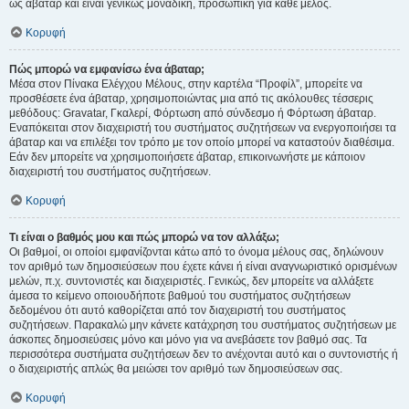
ως άβαταρ και είναι γενικώς μοναδική, προσωπική για κάθε μέλος.
Κορυφή
Πώς μπορώ να εμφανίσω ένα άβαταρ;
Μέσα στον Πίνακα Ελέγχου Μέλους, στην καρτέλα “Προφίλ”, μπορείτε να
προσθέσετε ένα άβαταρ, χρησιμοποιώντας μια από τις ακόλουθες τέσσερις
μεθόδους: Gravatar, Γκαλερί, Φόρτωση από σύνδεσμο ή Φόρτωση άβαταρ.
Εναπόκειται στον διαχειριστή του συστήματος συζητήσεων να ενεργοποιήσει τα
άβαταρ και να επιλέξει τον τρόπο με τον οποίο μπορεί να καταστούν διαθέσιμα.
Εάν δεν μπορείτε να χρησιμοποιήσετε άβαταρ, επικοινωνήστε με κάποιον
διαχειριστή του συστήματος συζητήσεων.
Κορυφή
Τι είναι ο βαθμός μου και πώς μπορώ να τον αλλάξω;
Οι βαθμοί, οι οποίοι εμφανίζονται κάτω από το όνομα μέλους σας, δηλώνουν
τον αριθμό των δημοσιεύσεων που έχετε κάνει ή είναι αναγνωριστικό ορισμένων
μελών, π.χ. συντονιστές και διαχειριστές. Γενικώς, δεν μπορείτε να αλλάξετε
άμεσα το κείμενο οποιουδήποτε βαθμού του συστήματος συζητήσεων
δεδομένου ότι αυτό καθορίζεται από τον διαχειριστή του συστήματος
συζητήσεων. Παρακαλώ μην κάνετε κατάχρηση του συστήματος συζητήσεων με
άσκοπες δημοσιεύσεις μόνο και μόνο για να ανεβάσετε τον βαθμό σας. Τα
περισσότερα συστήματα συζητήσεων δεν το ανέχονται αυτό και ο συντονιστής ή
ο διαχειριστής απλώς θα μειώσει τον αριθμό των δημοσιεύσεων σας.
Κορυφή