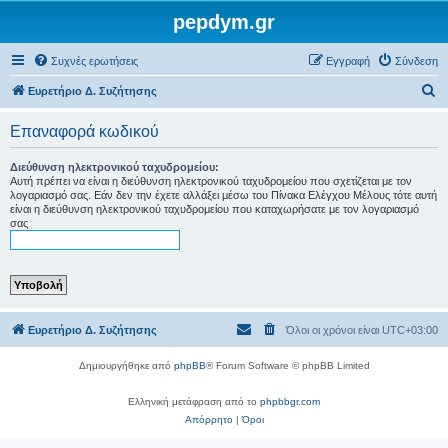
pepdym.gr
Συχνές ερωτήσεις
Εγγραφή
Σύνδεση
Α
Ευρετήριο Δ. Συζήτησης
ν
Επαναφορά κωδικού
α
ζ
Διεύθυνση ηλεκτρονικού ταχυδρομείου:
Αυτή πρέπει να είναι η διεύθυνση ηλεκτρονικού ταχυδρομείου που σχετίζεται με τον
ή
λογαριασμό σας. Εάν δεν την έχετε αλλάξει μέσω του Πίνακα Ελέγχου Μέλους τότε αυτή
είναι η διεύθυνση ηλεκτρονικού ταχυδρομείου που καταχωρήσατε με τον λογαριασμό
τ
σας
η
σ
η
Ευρετήριο Δ. Συζήτησης
Όλοι οι χρόνοι είναι
UTC+03:00
Δημιουργήθηκε από
phpBB
® Forum Software © phpBB Limited
Ελληνική μετάφραση από το
phpbbgr.com
Απόρρητο
|
Όροι