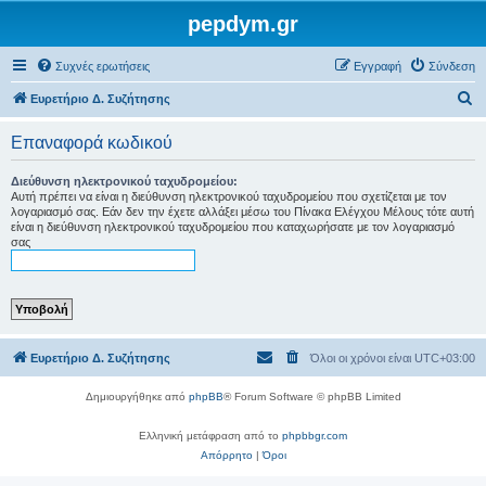
pepdym.gr
Συχνές ερωτήσεις
Εγγραφή
Σύνδεση
Α
Ευρετήριο Δ. Συζήτησης
ν
Επαναφορά κωδικού
α
ζ
Διεύθυνση ηλεκτρονικού ταχυδρομείου:
Αυτή πρέπει να είναι η διεύθυνση ηλεκτρονικού ταχυδρομείου που σχετίζεται με τον
ή
λογαριασμό σας. Εάν δεν την έχετε αλλάξει μέσω του Πίνακα Ελέγχου Μέλους τότε αυτή
είναι η διεύθυνση ηλεκτρονικού ταχυδρομείου που καταχωρήσατε με τον λογαριασμό
τ
σας
η
σ
η
Ευρετήριο Δ. Συζήτησης
Όλοι οι χρόνοι είναι
UTC+03:00
Δημιουργήθηκε από
phpBB
® Forum Software © phpBB Limited
Ελληνική μετάφραση από το
phpbbgr.com
Απόρρητο
|
Όροι