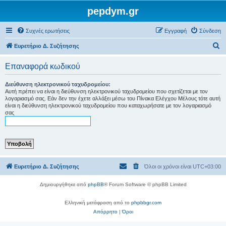
pepdym.gr
Συχνές ερωτήσεις
Εγγραφή
Σύνδεση
Α
Ευρετήριο Δ. Συζήτησης
ν
Επαναφορά κωδικού
α
ζ
Διεύθυνση ηλεκτρονικού ταχυδρομείου:
Αυτή πρέπει να είναι η διεύθυνση ηλεκτρονικού ταχυδρομείου που σχετίζεται με τον
ή
λογαριασμό σας. Εάν δεν την έχετε αλλάξει μέσω του Πίνακα Ελέγχου Μέλους τότε αυτή
είναι η διεύθυνση ηλεκτρονικού ταχυδρομείου που καταχωρήσατε με τον λογαριασμό
τ
σας
η
σ
η
Ευρετήριο Δ. Συζήτησης
Όλοι οι χρόνοι είναι
UTC+03:00
Δημιουργήθηκε από
phpBB
® Forum Software © phpBB Limited
Ελληνική μετάφραση από το
phpbbgr.com
Απόρρητο
|
Όροι