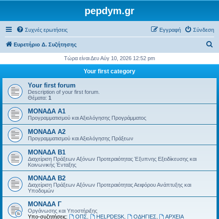
pepdym.gr
Συχνές ερωτήσεις
Εγγραφή
Σύνδεση
Α
Ευρετήριο Δ. Συζήτησης
ν
Τώρα είναι Δευ Αύγ 10, 2026 12:52 pm
α
Your first category
ζ
Your first forum
ή
Description of your first forum.
Θέματα:
1
τ
ΜΟΝΑΔΑ Α1
η
Προγραμματισμού και Αξιολόγησης Προγράμματος
σ
ΜΟΝΑΔΑ Α2
η
Προγραμματισμού και Αξιολόγησης Πράξεων
ΜΟΝΑΔΑ Β1
Διαχείριση Πράξεων Αξόνων Προτεραιότητας Έξυπνης Εξειδίκευσης και
Κοινωνικής Ένταξης
ΜΟΝΑΔΑ Β2
Διαχείριση Πράξεων Αξόνων Προτεραιότητας Αειφόρου Ανάπτυξης και
Υποδομών
ΜΟΝΑΔΑ Γ
Οργάνωσης και Υποστήριξης
Υπο-συζητήσεις:
ΟΠΣ
,
HELPDESK
,
ΟΔΗΓΙΕΣ
,
ΑΡΧΕΙΑ