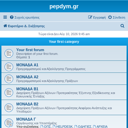
pepdym.gr
Συχνές ερωτήσεις
Εγγραφή
Σύνδεση
Α
Ευρετήριο Δ. Συζήτησης
ν
Τώρα είναι Δευ Αύγ 10, 2026 9:45 am
α
Your first category
ζ
Your first forum
ή
Description of your first forum.
Θέματα:
1
τ
ΜΟΝΑΔΑ Α1
η
Προγραμματισμού και Αξιολόγησης Προγράμματος
σ
ΜΟΝΑΔΑ Α2
η
Προγραμματισμού και Αξιολόγησης Πράξεων
ΜΟΝΑΔΑ Β1
Διαχείριση Πράξεων Αξόνων Προτεραιότητας Έξυπνης Εξειδίκευσης και
Κοινωνικής Ένταξης
ΜΟΝΑΔΑ Β2
Διαχείριση Πράξεων Αξόνων Προτεραιότητας Αειφόρου Ανάπτυξης και
Υποδομών
ΜΟΝΑΔΑ Γ
Οργάνωσης και Υποστήριξης
Υπο-συζητήσεις:
ΟΠΣ
,
HELPDESK
,
ΟΔΗΓΙΕΣ
,
ΑΡΧΕΙΑ