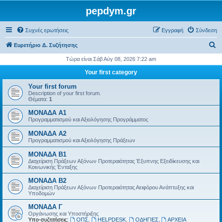
pepdym.gr
Συχνές ερωτήσεις
Εγγραφή
Σύνδεση
Α
Ευρετήριο Δ. Συζήτησης
ν
Τώρα είναι Σάβ Αύγ 08, 2026 7:22 am
α
Your first category
ζ
Your first forum
ή
Description of your first forum.
Θέματα:
1
τ
ΜΟΝΑΔΑ Α1
η
Προγραμματισμού και Αξιολόγησης Προγράμματος
σ
ΜΟΝΑΔΑ Α2
η
Προγραμματισμού και Αξιολόγησης Πράξεων
ΜΟΝΑΔΑ Β1
Διαχείριση Πράξεων Αξόνων Προτεραιότητας Έξυπνης Εξειδίκευσης και
Κοινωνικής Ένταξης
ΜΟΝΑΔΑ Β2
Διαχείριση Πράξεων Αξόνων Προτεραιότητας Αειφόρου Ανάπτυξης και
Υποδομών
ΜΟΝΑΔΑ Γ
Οργάνωσης και Υποστήριξης
Υπο-συζητήσεις:
ΟΠΣ
,
HELPDESK
,
ΟΔΗΓΙΕΣ
,
ΑΡΧΕΙΑ