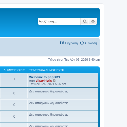
Αναζήτηση
Ειδική αναζήτηση
Εγγραφή
Σύνδεση
Τώρα είναι Πέμ Αύγ 06, 2026 8:40 pm
ΔΗΜΟΣΙΕΎΣΕΙΣ
ΤΕΛΕΥΤΑΊΑ ΔΗΜΟΣΊΕΥΣΗ
Welcome to phpBB3
1
Π
από
diaxeiristis
ρ
Τετ Νοέμ 24, 2021 5:26 pm
ο
β
Δεν υπάρχουν δημοσιεύσεις
0
ο
λ
ή
Δεν υπάρχουν δημοσιεύσεις
τ
0
η
ς
τ
Δεν υπάρχουν δημοσιεύσεις
0
ε
λ
ε
Δεν υπάρχουν δημοσιεύσεις