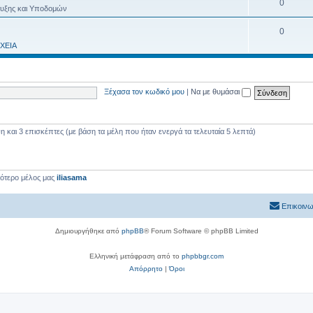
0
τυξης και Υποδομών
0
ΧΕΙΑ
Ξέχασα τον κωδικό μου
|
Να με θυμάσαι
και 3 επισκέπτες (με βάση τα μέλη που ήταν ενεργά τα τελευταία 5 λεπτά)
εότερο μέλος μας
iliasama
Επικοινω
Δημιουργήθηκε από
phpBB
® Forum Software © phpBB Limited
Ελληνική μετάφραση από το
phpbbgr.com
Απόρρητο
|
Όροι