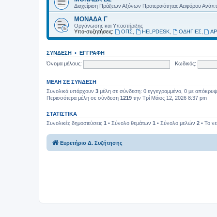
Διαχείριση Πράξεων Αξόνων Προτεραιότητας Αειφόρου Ανάπ
ΜΟΝΑΔΑ Γ
Οργάνωσης και Υποστήριξης
Υπο-συζητήσεις:
ΟΠΣ
,
HELPDESK
,
ΟΔΗΓΙΕΣ
,
ΑΡ
ΣΎΝΔΕΣΗ
•
ΕΓΓΡΑΦΉ
Όνομα μέλους:
Κωδικός:
ΜΈΛΗ ΣΕ ΣΎΝΔΕΣΗ
Συνολικά υπάρχουν
3
μέλη σε σύνδεση: 0 εγγεγραμμένα, 0 με απόκρυψη 
Περισσότερα μέλη σε σύνδεση
1219
την Τρί Μάιος 12, 2026 8:37 pm
ΣΤΑΤΙΣΤΙΚΆ
Συνολικές δημοσιεύσεις
1
• Σύνολο θεμάτων
1
• Σύνολο μελών
2
• Το ν
Ευρετήριο Δ. Συζήτησης