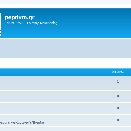
pepdym.gr
Forum ΕΥΔ ΠΕΠ Δυτικής Μακεδονίας
ΘΈΜΑΤΑ
1
0
0
0
κευσης και Κοινωνικής Ένταξης