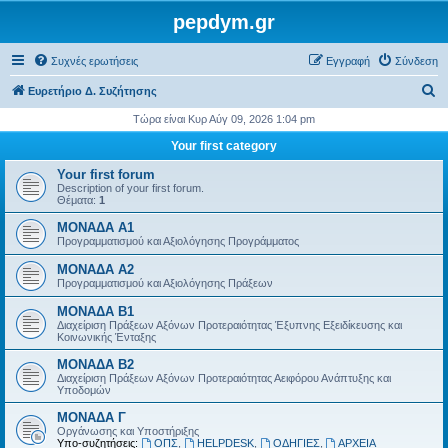
pepdym.gr
Συχνές ερωτήσεις
Εγγραφή
Σύνδεση
Α
Ευρετήριο Δ. Συζήτησης
ν
Τώρα είναι Κυρ Αύγ 09, 2026 1:04 pm
α
Your first category
ζ
Your first forum
ή
Description of your first forum.
Θέματα:
1
τ
ΜΟΝΑΔΑ Α1
η
Προγραμματισμού και Αξιολόγησης Προγράμματος
σ
ΜΟΝΑΔΑ Α2
η
Προγραμματισμού και Αξιολόγησης Πράξεων
ΜΟΝΑΔΑ Β1
Διαχείριση Πράξεων Αξόνων Προτεραιότητας Έξυπνης Εξειδίκευσης και
Κοινωνικής Ένταξης
ΜΟΝΑΔΑ Β2
Διαχείριση Πράξεων Αξόνων Προτεραιότητας Αειφόρου Ανάπτυξης και
Υποδομών
ΜΟΝΑΔΑ Γ
Οργάνωσης και Υποστήριξης
Υπο-συζητήσεις:
ΟΠΣ
,
HELPDESK
,
ΟΔΗΓΙΕΣ
,
ΑΡΧΕΙΑ