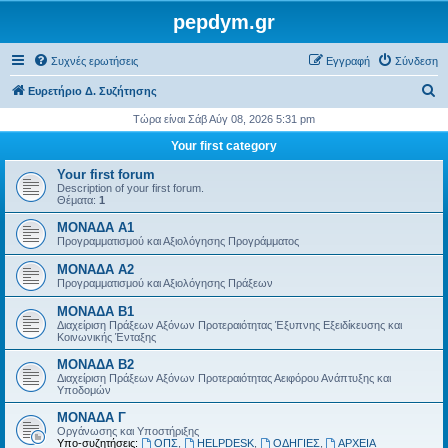
pepdym.gr
Συχνές ερωτήσεις
Εγγραφή
Σύνδεση
Α
Ευρετήριο Δ. Συζήτησης
ν
Τώρα είναι Σάβ Αύγ 08, 2026 5:31 pm
α
Your first category
ζ
Your first forum
ή
Description of your first forum.
Θέματα:
1
τ
ΜΟΝΑΔΑ Α1
η
Προγραμματισμού και Αξιολόγησης Προγράμματος
σ
ΜΟΝΑΔΑ Α2
η
Προγραμματισμού και Αξιολόγησης Πράξεων
ΜΟΝΑΔΑ Β1
Διαχείριση Πράξεων Αξόνων Προτεραιότητας Έξυπνης Εξειδίκευσης και
Κοινωνικής Ένταξης
ΜΟΝΑΔΑ Β2
Διαχείριση Πράξεων Αξόνων Προτεραιότητας Αειφόρου Ανάπτυξης και
Υποδομών
ΜΟΝΑΔΑ Γ
Οργάνωσης και Υποστήριξης
Υπο-συζητήσεις:
ΟΠΣ
,
HELPDESK
,
ΟΔΗΓΙΕΣ
,
ΑΡΧΕΙΑ