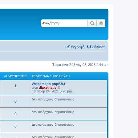
Αναζήτηση
Ειδική αναζήτηση
Εγγραφή
Σύνδεση
Τώρα είναι Σάβ Αύγ 08, 2026 4:44 am
ΔΗΜΟΣΙΕΎΣΕΙΣ
ΤΕΛΕΥΤΑΊΑ ΔΗΜΟΣΊΕΥΣΗ
Welcome to phpBB3
1
Π
από
diaxeiristis
ρ
Τετ Νοέμ 24, 2021 5:26 pm
ο
β
Δεν υπάρχουν δημοσιεύσεις
0
ο
λ
ή
Δεν υπάρχουν δημοσιεύσεις
τ
0
η
ς
τ
Δεν υπάρχουν δημοσιεύσεις
0
ε
λ
ε
Δεν υπάρχουν δημοσιεύσεις