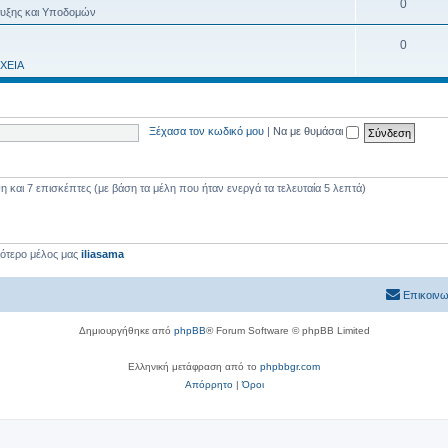
0
τυξης και Υποδομών
0
ΧΕΙΑ
Ξέχασα τον κωδικό μου
|
Να με θυμάσαι
και 7 επισκέπτες (με βάση τα μέλη που ήταν ενεργά τα τελευταία 5 λεπτά)
εότερο μέλος μας
iliasama
Επικοινω
Δημιουργήθηκε από
phpBB
® Forum Software © phpBB Limited
Ελληνική μετάφραση από το
phpbbgr.com
Απόρρητο
|
Όροι