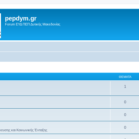
pepdym.gr
Forum ΕΥΔ ΠΕΠ Δυτικής Μακεδονίας
ΘΈΜΑΤΑ
1
0
0
0
κευσης και Κοινωνικής Ένταξης