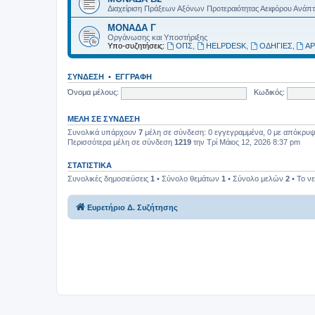
Διαχείριση Πράξεων Αξόνων Προτεραιότητας Αειφόρου Ανάπ
ΜΟΝΑΔΑ Γ
Οργάνωσης και Υποστήριξης
Υπο-συζητήσεις:
ΟΠΣ
,
HELPDESK
,
ΟΔΗΓΙΕΣ
,
ΑΡ
ΣΎΝΔΕΣΗ
•
ΕΓΓΡΑΦΉ
Όνομα μέλους:
Κωδικός:
ΜΈΛΗ ΣΕ ΣΎΝΔΕΣΗ
Συνολικά υπάρχουν
7
μέλη σε σύνδεση: 0 εγγεγραμμένα, 0 με απόκρυψη 
Περισσότερα μέλη σε σύνδεση
1219
την Τρί Μάιος 12, 2026 8:37 pm
ΣΤΑΤΙΣΤΙΚΆ
Συνολικές δημοσιεύσεις
1
• Σύνολο θεμάτων
1
• Σύνολο μελών
2
• Το ν
Ευρετήριο Δ. Συζήτησης