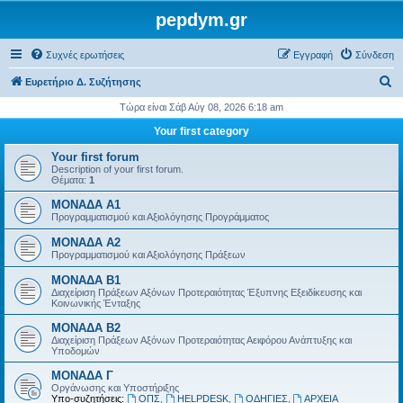
pepdym.gr
Συχνές ερωτήσεις
Εγγραφή
Σύνδεση
Α
Ευρετήριο Δ. Συζήτησης
ν
Τώρα είναι Σάβ Αύγ 08, 2026 6:18 am
α
Your first category
ζ
Your first forum
ή
Description of your first forum.
Θέματα:
1
τ
ΜΟΝΑΔΑ Α1
η
Προγραμματισμού και Αξιολόγησης Προγράμματος
σ
ΜΟΝΑΔΑ Α2
η
Προγραμματισμού και Αξιολόγησης Πράξεων
ΜΟΝΑΔΑ Β1
Διαχείριση Πράξεων Αξόνων Προτεραιότητας Έξυπνης Εξειδίκευσης και
Κοινωνικής Ένταξης
ΜΟΝΑΔΑ Β2
Διαχείριση Πράξεων Αξόνων Προτεραιότητας Αειφόρου Ανάπτυξης και
Υποδομών
ΜΟΝΑΔΑ Γ
Οργάνωσης και Υποστήριξης
Υπο-συζητήσεις:
ΟΠΣ
,
HELPDESK
,
ΟΔΗΓΙΕΣ
,
ΑΡΧΕΙΑ