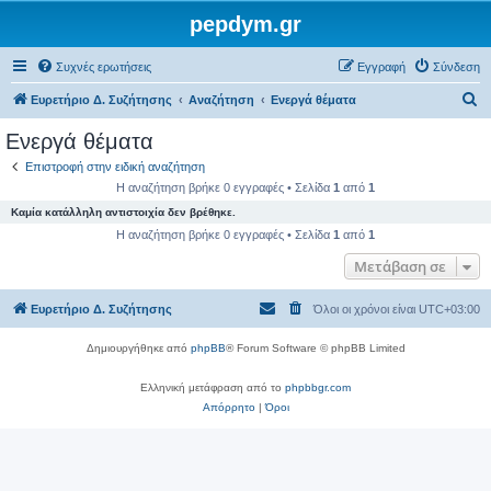
pepdym.gr
Συχνές ερωτήσεις
Εγγραφή
Σύνδεση
Α
Ευρετήριο Δ. Συζήτησης
Αναζήτηση
Ενεργά θέματα
ν
Ενεργά θέματα
α
Επιστροφή στην ειδική αναζήτηση
ζ
Η αναζήτηση βρήκε 0 εγγραφές • Σελίδα
1
από
1
ή
Καμία κατάλληλη αντιστοιχία δεν βρέθηκε.
τ
Η αναζήτηση βρήκε 0 εγγραφές • Σελίδα
1
από
1
η
Μετάβαση σε
σ
Ευρετήριο Δ. Συζήτησης
Όλοι οι χρόνοι είναι
UTC+03:00
η
Δημιουργήθηκε από
phpBB
® Forum Software © phpBB Limited
Ελληνική μετάφραση από το
phpbbgr.com
Απόρρητο
|
Όροι