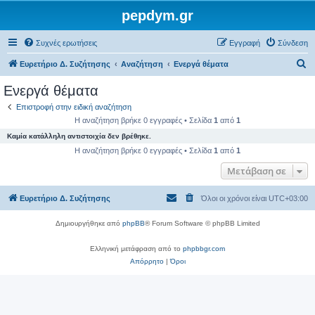
pepdym.gr
Συχνές ερωτήσεις
Εγγραφή
Σύνδεση
Α
Ευρετήριο Δ. Συζήτησης
Αναζήτηση
Ενεργά θέματα
ν
Ενεργά θέματα
α
Επιστροφή στην ειδική αναζήτηση
ζ
Η αναζήτηση βρήκε 0 εγγραφές • Σελίδα
1
από
1
ή
Καμία κατάλληλη αντιστοιχία δεν βρέθηκε.
τ
Η αναζήτηση βρήκε 0 εγγραφές • Σελίδα
1
από
1
η
Μετάβαση σε
σ
Ευρετήριο Δ. Συζήτησης
Όλοι οι χρόνοι είναι
UTC+03:00
η
Δημιουργήθηκε από
phpBB
® Forum Software © phpBB Limited
Ελληνική μετάφραση από το
phpbbgr.com
Απόρρητο
|
Όροι