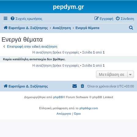
pepdym.gr
Συχνές ερωτήσεις
Εγγραφή
Σύνδεση
Α
Ευρετήριο Δ. Συζήτησης
Αναζήτηση
Ενεργά θέματα
ν
Ενεργά θέματα
α
Επιστροφή στην ειδική αναζήτηση
ζ
Η αναζήτηση βρήκε 0 εγγραφές • Σελίδα
1
από
1
ή
Καμία κατάλληλη αντιστοιχία δεν βρέθηκε.
τ
Η αναζήτηση βρήκε 0 εγγραφές • Σελίδα
1
από
1
η
Μετάβαση σε
σ
Ευρετήριο Δ. Συζήτησης
Όλοι οι χρόνοι είναι
UTC+03:00
η
Δημιουργήθηκε από
phpBB
® Forum Software © phpBB Limited
Ελληνική μετάφραση από το
phpbbgr.com
Απόρρητο
|
Όροι