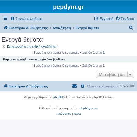
pepdym.gr
Συχνές ερωτήσεις
Εγγραφή
Σύνδεση
Α
Ευρετήριο Δ. Συζήτησης
Αναζήτηση
Ενεργά θέματα
ν
Ενεργά θέματα
α
Επιστροφή στην ειδική αναζήτηση
ζ
Η αναζήτηση βρήκε 0 εγγραφές • Σελίδα
1
από
1
ή
Καμία κατάλληλη αντιστοιχία δεν βρέθηκε.
τ
Η αναζήτηση βρήκε 0 εγγραφές • Σελίδα
1
από
1
η
Μετάβαση σε
σ
Ευρετήριο Δ. Συζήτησης
Όλοι οι χρόνοι είναι
UTC+03:00
η
Δημιουργήθηκε από
phpBB
® Forum Software © phpBB Limited
Ελληνική μετάφραση από το
phpbbgr.com
Απόρρητο
|
Όροι