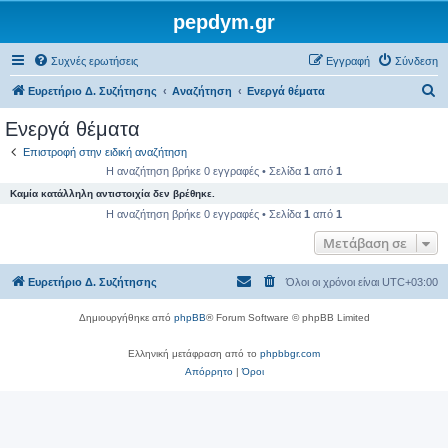
pepdym.gr
Συχνές ερωτήσεις
Εγγραφή
Σύνδεση
Α
Ευρετήριο Δ. Συζήτησης
Αναζήτηση
Ενεργά θέματα
ν
Ενεργά θέματα
α
Επιστροφή στην ειδική αναζήτηση
ζ
Η αναζήτηση βρήκε 0 εγγραφές • Σελίδα
1
από
1
ή
Καμία κατάλληλη αντιστοιχία δεν βρέθηκε.
τ
Η αναζήτηση βρήκε 0 εγγραφές • Σελίδα
1
από
1
η
Μετάβαση σε
σ
Ευρετήριο Δ. Συζήτησης
Όλοι οι χρόνοι είναι
UTC+03:00
η
Δημιουργήθηκε από
phpBB
® Forum Software © phpBB Limited
Ελληνική μετάφραση από το
phpbbgr.com
Απόρρητο
|
Όροι