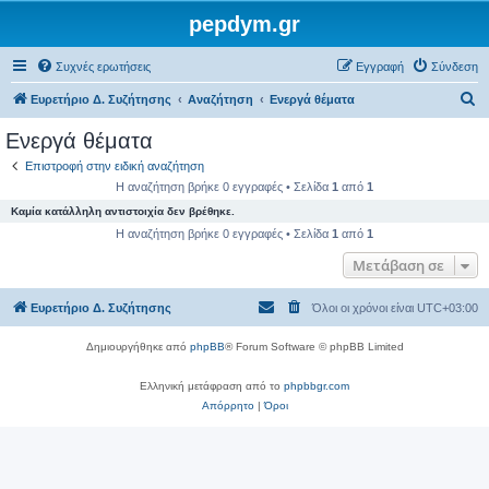
pepdym.gr
Συχνές ερωτήσεις
Εγγραφή
Σύνδεση
Α
Ευρετήριο Δ. Συζήτησης
Αναζήτηση
Ενεργά θέματα
ν
Ενεργά θέματα
α
Επιστροφή στην ειδική αναζήτηση
ζ
Η αναζήτηση βρήκε 0 εγγραφές • Σελίδα
1
από
1
ή
Καμία κατάλληλη αντιστοιχία δεν βρέθηκε.
τ
Η αναζήτηση βρήκε 0 εγγραφές • Σελίδα
1
από
1
η
Μετάβαση σε
σ
Ευρετήριο Δ. Συζήτησης
Όλοι οι χρόνοι είναι
UTC+03:00
η
Δημιουργήθηκε από
phpBB
® Forum Software © phpBB Limited
Ελληνική μετάφραση από το
phpbbgr.com
Απόρρητο
|
Όροι