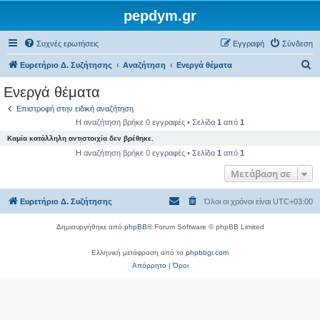
pepdym.gr
Συχνές ερωτήσεις
Εγγραφή
Σύνδεση
Α
Ευρετήριο Δ. Συζήτησης
Αναζήτηση
Ενεργά θέματα
ν
Ενεργά θέματα
α
Επιστροφή στην ειδική αναζήτηση
ζ
Η αναζήτηση βρήκε 0 εγγραφές • Σελίδα
1
από
1
ή
Καμία κατάλληλη αντιστοιχία δεν βρέθηκε.
τ
Η αναζήτηση βρήκε 0 εγγραφές • Σελίδα
1
από
1
η
Μετάβαση σε
σ
Ευρετήριο Δ. Συζήτησης
Όλοι οι χρόνοι είναι
UTC+03:00
η
Δημιουργήθηκε από
phpBB
® Forum Software © phpBB Limited
Ελληνική μετάφραση από το
phpbbgr.com
Απόρρητο
|
Όροι