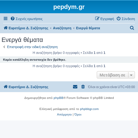
pepdym.gr
Συχνές ερωτήσεις
Εγγραφή
Σύνδεση
Α
Ευρετήριο Δ. Συζήτησης
Αναζήτηση
Ενεργά θέματα
ν
Ενεργά θέματα
α
Επιστροφή στην ειδική αναζήτηση
ζ
Η αναζήτηση βρήκε 0 εγγραφές • Σελίδα
1
από
1
ή
Καμία κατάλληλη αντιστοιχία δεν βρέθηκε.
τ
Η αναζήτηση βρήκε 0 εγγραφές • Σελίδα
1
από
1
η
Μετάβαση σε
σ
Ευρετήριο Δ. Συζήτησης
Όλοι οι χρόνοι είναι
UTC+03:00
η
Δημιουργήθηκε από
phpBB
® Forum Software © phpBB Limited
Ελληνική μετάφραση από το
phpbbgr.com
Απόρρητο
|
Όροι