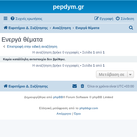
pepdym.gr
Συχνές ερωτήσεις
Εγγραφή
Σύνδεση
Α
Ευρετήριο Δ. Συζήτησης
Αναζήτηση
Ενεργά θέματα
ν
Ενεργά θέματα
α
Επιστροφή στην ειδική αναζήτηση
ζ
Η αναζήτηση βρήκε 0 εγγραφές • Σελίδα
1
από
1
ή
Καμία κατάλληλη αντιστοιχία δεν βρέθηκε.
τ
Η αναζήτηση βρήκε 0 εγγραφές • Σελίδα
1
από
1
η
Μετάβαση σε
σ
Ευρετήριο Δ. Συζήτησης
Όλοι οι χρόνοι είναι
UTC+03:00
η
Δημιουργήθηκε από
phpBB
® Forum Software © phpBB Limited
Ελληνική μετάφραση από το
phpbbgr.com
Απόρρητο
|
Όροι