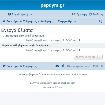
pepdym.gr
Συχνές ερωτήσεις
Εγγραφή
Σύνδεση
Α
Ευρετήριο Δ. Συζήτησης
Αναζήτηση
Ενεργά θέματα
ν
Ενεργά θέματα
α
Επιστροφή στην ειδική αναζήτηση
ζ
Η αναζήτηση βρήκε 0 εγγραφές • Σελίδα
1
από
1
ή
Καμία κατάλληλη αντιστοιχία δεν βρέθηκε.
τ
Η αναζήτηση βρήκε 0 εγγραφές • Σελίδα
1
από
1
η
Μετάβαση σε
σ
Ευρετήριο Δ. Συζήτησης
Όλοι οι χρόνοι είναι
UTC+03:00
η
Δημιουργήθηκε από
phpBB
® Forum Software © phpBB Limited
Ελληνική μετάφραση από το
phpbbgr.com
Απόρρητο
|
Όροι