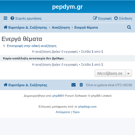
pepdym.gr
Συχνές ερωτήσεις
Εγγραφή
Σύνδεση
Α
Ευρετήριο Δ. Συζήτησης
Αναζήτηση
Ενεργά θέματα
ν
Ενεργά θέματα
α
Επιστροφή στην ειδική αναζήτηση
ζ
Η αναζήτηση βρήκε 0 εγγραφές • Σελίδα
1
από
1
ή
Καμία κατάλληλη αντιστοιχία δεν βρέθηκε.
τ
Η αναζήτηση βρήκε 0 εγγραφές • Σελίδα
1
από
1
η
Μετάβαση σε
σ
Ευρετήριο Δ. Συζήτησης
Όλοι οι χρόνοι είναι
UTC+03:00
η
Δημιουργήθηκε από
phpBB
® Forum Software © phpBB Limited
Ελληνική μετάφραση από το
phpbbgr.com
Απόρρητο
|
Όροι