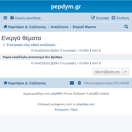
pepdym.gr
Συχνές ερωτήσεις
Εγγραφή
Σύνδεση
Α
Ευρετήριο Δ. Συζήτησης
Αναζήτηση
Ενεργά θέματα
ν
Ενεργά θέματα
α
Επιστροφή στην ειδική αναζήτηση
ζ
Η αναζήτηση βρήκε 0 εγγραφές • Σελίδα
1
από
1
ή
Καμία κατάλληλη αντιστοιχία δεν βρέθηκε.
τ
Η αναζήτηση βρήκε 0 εγγραφές • Σελίδα
1
από
1
η
Μετάβαση σε
σ
Ευρετήριο Δ. Συζήτησης
Όλοι οι χρόνοι είναι
UTC+03:00
η
Δημιουργήθηκε από
phpBB
® Forum Software © phpBB Limited
Ελληνική μετάφραση από το
phpbbgr.com
Απόρρητο
|
Όροι