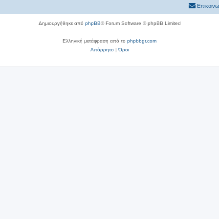
Επικοινω
Δημιουργήθηκε από
phpBB
® Forum Software © phpBB Limited
Ελληνική μετάφραση από το
phpbbgr.com
Απόρρητο
|
Όροι