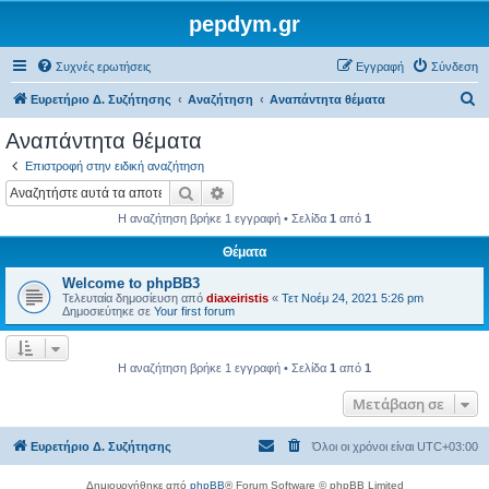
pepdym.gr
Συχνές ερωτήσεις
Εγγραφή
Σύνδεση
Α
Ευρετήριο Δ. Συζήτησης
Αναζήτηση
Αναπάντητα θέματα
ν
Αναπάντητα θέματα
α
Επιστροφή στην ειδική αναζήτηση
ζ
Αναζήτηση
Ειδική αναζήτηση
ή
Η αναζήτηση βρήκε 1 εγγραφή • Σελίδα
1
από
1
τ
Θέματα
η
Welcome to phpBB3
σ
Τελευταία δημοσίευση από
diaxeiristis
«
Τετ Νοέμ 24, 2021 5:26 pm
η
Δημοσιεύτηκε σε
Your first forum
Η αναζήτηση βρήκε 1 εγγραφή • Σελίδα
1
από
1
Μετάβαση σε
Ευρετήριο Δ. Συζήτησης
Όλοι οι χρόνοι είναι
UTC+03:00
Δημιουργήθηκε από
phpBB
® Forum Software © phpBB Limited