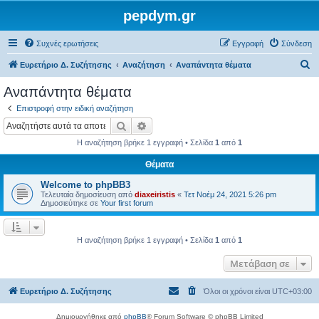
pepdym.gr
Συχνές ερωτήσεις
Εγγραφή
Σύνδεση
Α
Ευρετήριο Δ. Συζήτησης
Αναζήτηση
Αναπάντητα θέματα
ν
Αναπάντητα θέματα
α
Επιστροφή στην ειδική αναζήτηση
ζ
Αναζήτηση
Ειδική αναζήτηση
ή
Η αναζήτηση βρήκε 1 εγγραφή • Σελίδα
1
από
1
τ
Θέματα
η
Welcome to phpBB3
σ
Τελευταία δημοσίευση από
diaxeiristis
«
Τετ Νοέμ 24, 2021 5:26 pm
η
Δημοσιεύτηκε σε
Your first forum
Η αναζήτηση βρήκε 1 εγγραφή • Σελίδα
1
από
1
Μετάβαση σε
Ευρετήριο Δ. Συζήτησης
Όλοι οι χρόνοι είναι
UTC+03:00
Δημιουργήθηκε από
phpBB
® Forum Software © phpBB Limited