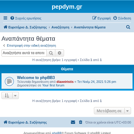
pepdym.gr
Συχνές ερωτήσεις
Εγγραφή
Σύνδεση
Α
Ευρετήριο Δ. Συζήτησης
Αναζήτηση
Αναπάντητα θέματα
ν
Αναπάντητα θέματα
α
Επιστροφή στην ειδική αναζήτηση
ζ
Αναζήτηση
Ειδική αναζήτηση
ή
Η αναζήτηση βρήκε 1 εγγραφή • Σελίδα
1
από
1
τ
Θέματα
η
Welcome to phpBB3
σ
Τελευταία δημοσίευση από
diaxeiristis
«
Τετ Νοέμ 24, 2021 5:26 pm
η
Δημοσιεύτηκε σε
Your first forum
Η αναζήτηση βρήκε 1 εγγραφή • Σελίδα
1
από
1
Μετάβαση σε
Ευρετήριο Δ. Συζήτησης
Όλοι οι χρόνοι είναι
UTC+03:00
Δημιουργήθηκε από
phpBB
® Forum Software © phpBB Limited