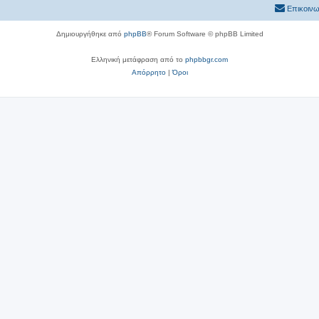
Επικοινω
Δημιουργήθηκε από
phpBB
® Forum Software © phpBB Limited
Ελληνική μετάφραση από το
phpbbgr.com
Απόρρητο
|
Όροι