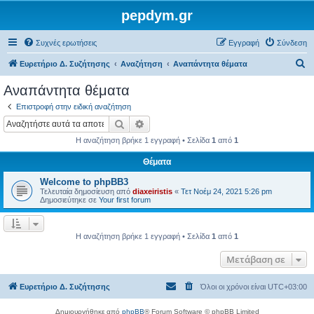
pepdym.gr
Συχνές ερωτήσεις
Εγγραφή
Σύνδεση
Α
Ευρετήριο Δ. Συζήτησης
Αναζήτηση
Αναπάντητα θέματα
ν
Αναπάντητα θέματα
α
Επιστροφή στην ειδική αναζήτηση
ζ
Αναζήτηση
Ειδική αναζήτηση
ή
Η αναζήτηση βρήκε 1 εγγραφή • Σελίδα
1
από
1
τ
Θέματα
η
Welcome to phpBB3
σ
Τελευταία δημοσίευση από
diaxeiristis
«
Τετ Νοέμ 24, 2021 5:26 pm
η
Δημοσιεύτηκε σε
Your first forum
Η αναζήτηση βρήκε 1 εγγραφή • Σελίδα
1
από
1
Μετάβαση σε
Ευρετήριο Δ. Συζήτησης
Όλοι οι χρόνοι είναι
UTC+03:00
Δημιουργήθηκε από
phpBB
® Forum Software © phpBB Limited