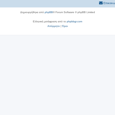
Επικοινω
Δημιουργήθηκε από
phpBB
® Forum Software © phpBB Limited
Ελληνική μετάφραση από το
phpbbgr.com
Απόρρητο
|
Όροι