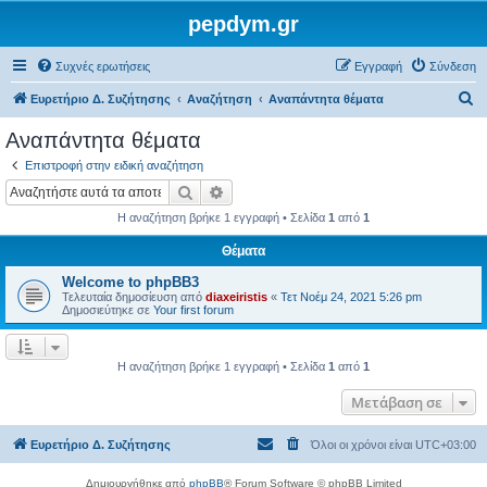
pepdym.gr
Συχνές ερωτήσεις
Εγγραφή
Σύνδεση
Α
Ευρετήριο Δ. Συζήτησης
Αναζήτηση
Αναπάντητα θέματα
ν
Αναπάντητα θέματα
α
Επιστροφή στην ειδική αναζήτηση
ζ
Αναζήτηση
Ειδική αναζήτηση
ή
Η αναζήτηση βρήκε 1 εγγραφή • Σελίδα
1
από
1
τ
Θέματα
η
Welcome to phpBB3
σ
Τελευταία δημοσίευση από
diaxeiristis
«
Τετ Νοέμ 24, 2021 5:26 pm
η
Δημοσιεύτηκε σε
Your first forum
Η αναζήτηση βρήκε 1 εγγραφή • Σελίδα
1
από
1
Μετάβαση σε
Ευρετήριο Δ. Συζήτησης
Όλοι οι χρόνοι είναι
UTC+03:00
Δημιουργήθηκε από
phpBB
® Forum Software © phpBB Limited