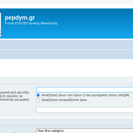
pepdym.gr
Forum ΕΥΔ ΠΕΠ Δυτικής Μακεδονίας
ροστά από μια λέξη
Αναζήτηση όλων των όρων ή του ερωτήματος όπως εισήχθη
ε
|
σε αγκύλες αν
μπαλαντέρ για μερική
Αναζήτηση οποιουδήποτε όρου