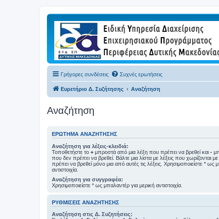
Γρήγορες συνδέσεις
Συχνές ερωτήσεις
Ευρετήριο Δ. Συζήτησης
Αναζήτηση
Αναζήτηση
ΕΡΏΤΗΜΑ ΑΝΑΖΉΤΗΣΗΣ
Αναζήτηση για λέξεις-κλειδιά:
Τοποθετήστε το
+
μπροστά από μια λέξη που πρέπει να βρεθεί και
-
μπ
που δεν πρέπει να βρεθεί. Βάλτε μια λίστα με λέξεις που χωρίζονται μ
πρέπει να βρεθεί μόνο μια από αυτές τις λέξεις. Χρησιμοποιείστε * ως 
αντιστοιχία.
Αναζήτηση για συγγραφέα:
Χρησιμοποιείστε * ως μπαλαντέρ για μερική αντιστοιχία.
ΡΥΘΜΊΣΕΙΣ ΑΝΑΖΉΤΗΣΗΣ
Αναζήτηση στις Δ. Συζητήσεις: