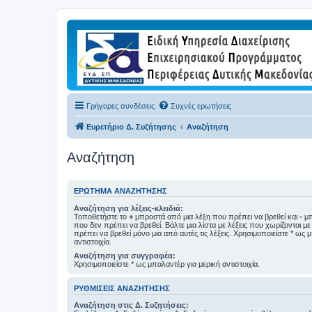
Γρήγορες συνδέσεις
Συχνές ερωτήσεις
Ευρετήριο Δ. Συζήτησης
Αναζήτηση
Αναζήτηση
ΕΡΏΤΗΜΑ ΑΝΑΖΉΤΗΣΗΣ
Αναζήτηση για λέξεις-κλειδιά:
Τοποθετήστε το
+
μπροστά από μια λέξη που πρέπει να βρεθεί και
-
μπ
που δεν πρέπει να βρεθεί. Βάλτε μια λίστα με λέξεις που χωρίζονται μ
πρέπει να βρεθεί μόνο μια από αυτές τις λέξεις. Χρησιμοποιείστε * ως 
αντιστοιχία.
Αναζήτηση για συγγραφέα:
Χρησιμοποιείστε * ως μπαλαντέρ για μερική αντιστοιχία.
ΡΥΘΜΊΣΕΙΣ ΑΝΑΖΉΤΗΣΗΣ
Αναζήτηση στις Δ. Συζητήσεις: