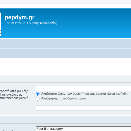
pepdym.gr
Forum ΕΥΔ ΠΕΠ Δυτικής Μακεδονίας
ροστά από μια λέξη
Αναζήτηση όλων των όρων ή του ερωτήματος όπως εισήχθη
ε
|
σε αγκύλες αν
μπαλαντέρ για μερική
Αναζήτηση οποιουδήποτε όρου