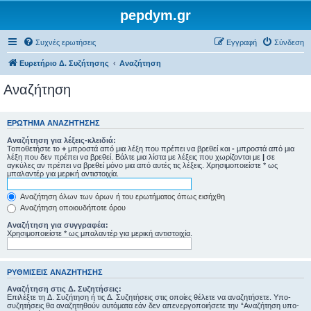
pepdym.gr
Συχνές ερωτήσεις
Εγγραφή
Σύνδεση
Ευρετήριο Δ. Συζήτησης
Αναζήτηση
Αναζήτηση
ΕΡΏΤΗΜΑ ΑΝΑΖΉΤΗΣΗΣ
Αναζήτηση για λέξεις-κλειδιά:
Τοποθετήστε το
+
μπροστά από μια λέξη που πρέπει να βρεθεί και
-
μπροστά από μια
λέξη που δεν πρέπει να βρεθεί. Βάλτε μια λίστα με λέξεις που χωρίζονται με
|
σε
αγκύλες αν πρέπει να βρεθεί μόνο μια από αυτές τις λέξεις. Χρησιμοποιείστε * ως
μπαλαντέρ για μερική αντιστοιχία.
Αναζήτηση όλων των όρων ή του ερωτήματος όπως εισήχθη
Αναζήτηση οποιουδήποτε όρου
Αναζήτηση για συγγραφέα:
Χρησιμοποιείστε * ως μπαλαντέρ για μερική αντιστοιχία.
ΡΥΘΜΊΣΕΙΣ ΑΝΑΖΉΤΗΣΗΣ
Αναζήτηση στις Δ. Συζητήσεις:
Επιλέξτε τη Δ. Συζήτηση ή τις Δ. Συζητήσεις στις οποίες θέλετε να αναζητήσετε. Υπο-
συζητήσεις θα αναζητηθούν αυτόματα εάν δεν απενεργοποιήσετε την “Αναζήτηση υπο-