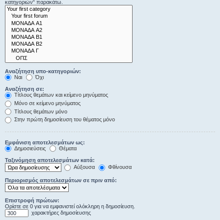
κατηγοριών“ παρακάτω.
Αναζήτηση υπο-κατηγοριών:
Ναι
Όχι
Αναζήτηση σε:
Τίτλους θεμάτων και κείμενο μηνύματος
Μόνο σε κείμενο μηνύματος
Τίτλους θεμάτων μόνο
Στην πρώτη δημοσίευση του θέματος μόνο
Εμφάνιση αποτελεσμάτων ως:
Δημοσιεύσεις
Θέματα
Ταξινόμηση αποτελεσμάτων κατά:
Αύξουσα
Φθίνουσα
Περιορισμός αποτελεσμάτων σε πριν από:
Επιστροφή πρώτων:
Ορίστε σε 0 για να εμφανιστεί ολόκληρη η δημοσίευση.
χαρακτήρες δημοσίευσης