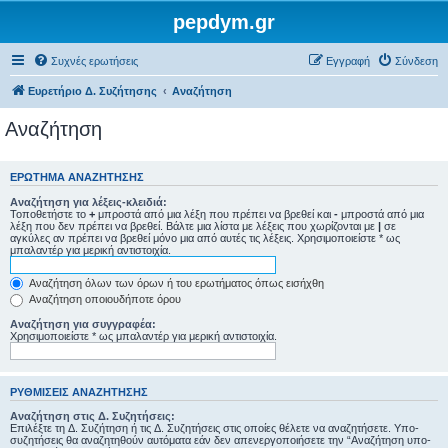
pepdym.gr
Συχνές ερωτήσεις
Εγγραφή
Σύνδεση
Ευρετήριο Δ. Συζήτησης
Αναζήτηση
Αναζήτηση
ΕΡΏΤΗΜΑ ΑΝΑΖΉΤΗΣΗΣ
Αναζήτηση για λέξεις-κλειδιά:
Τοποθετήστε το
+
μπροστά από μια λέξη που πρέπει να βρεθεί και
-
μπροστά από μια
λέξη που δεν πρέπει να βρεθεί. Βάλτε μια λίστα με λέξεις που χωρίζονται με
|
σε
αγκύλες αν πρέπει να βρεθεί μόνο μια από αυτές τις λέξεις. Χρησιμοποιείστε * ως
μπαλαντέρ για μερική αντιστοιχία.
Αναζήτηση όλων των όρων ή του ερωτήματος όπως εισήχθη
Αναζήτηση οποιουδήποτε όρου
Αναζήτηση για συγγραφέα:
Χρησιμοποιείστε * ως μπαλαντέρ για μερική αντιστοιχία.
ΡΥΘΜΊΣΕΙΣ ΑΝΑΖΉΤΗΣΗΣ
Αναζήτηση στις Δ. Συζητήσεις:
Επιλέξτε τη Δ. Συζήτηση ή τις Δ. Συζητήσεις στις οποίες θέλετε να αναζητήσετε. Υπο-
συζητήσεις θα αναζητηθούν αυτόματα εάν δεν απενεργοποιήσετε την “Αναζήτηση υπο-