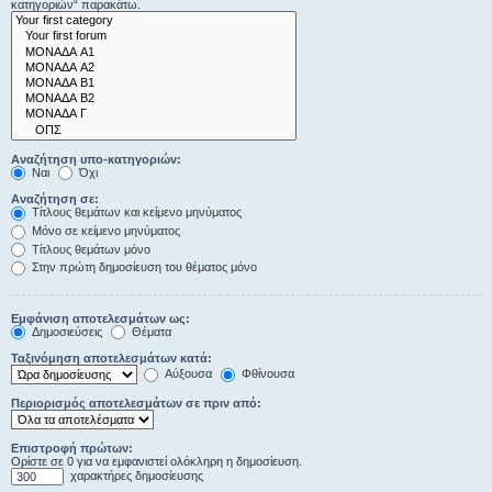
κατηγοριών“ παρακάτω.
Αναζήτηση υπο-κατηγοριών:
Ναι
Όχι
Αναζήτηση σε:
Τίτλους θεμάτων και κείμενο μηνύματος
Μόνο σε κείμενο μηνύματος
Τίτλους θεμάτων μόνο
Στην πρώτη δημοσίευση του θέματος μόνο
Εμφάνιση αποτελεσμάτων ως:
Δημοσιεύσεις
Θέματα
Ταξινόμηση αποτελεσμάτων κατά:
Αύξουσα
Φθίνουσα
Περιορισμός αποτελεσμάτων σε πριν από:
Επιστροφή πρώτων:
Ορίστε σε 0 για να εμφανιστεί ολόκληρη η δημοσίευση.
χαρακτήρες δημοσίευσης