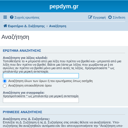
pepdym.gr
Συχνές ερωτήσεις
Εγγραφή
Σύνδεση
Ευρετήριο Δ. Συζήτησης
Αναζήτηση
Αναζήτηση
ΕΡΏΤΗΜΑ ΑΝΑΖΉΤΗΣΗΣ
Αναζήτηση για λέξεις-κλειδιά:
Τοποθετήστε το
+
μπροστά από μια λέξη που πρέπει να βρεθεί και
-
μπροστά από μια
λέξη που δεν πρέπει να βρεθεί. Βάλτε μια λίστα με λέξεις που χωρίζονται με
|
σε
αγκύλες αν πρέπει να βρεθεί μόνο μια από αυτές τις λέξεις. Χρησιμοποιείστε * ως
μπαλαντέρ για μερική αντιστοιχία.
Αναζήτηση όλων των όρων ή του ερωτήματος όπως εισήχθη
Αναζήτηση οποιουδήποτε όρου
Αναζήτηση για συγγραφέα:
Χρησιμοποιείστε * ως μπαλαντέρ για μερική αντιστοιχία.
ΡΥΘΜΊΣΕΙΣ ΑΝΑΖΉΤΗΣΗΣ
Αναζήτηση στις Δ. Συζητήσεις:
Επιλέξτε τη Δ. Συζήτηση ή τις Δ. Συζητήσεις στις οποίες θέλετε να αναζητήσετε. Υπο-
συζητήσεις θα αναζητηθούν αυτόματα εάν δεν απενεργοποιήσετε την “Αναζήτηση υπο-