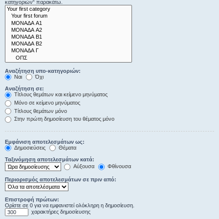
κατηγοριών“ παρακάτω.
Αναζήτηση υπο-κατηγοριών:
Ναι
Όχι
Αναζήτηση σε:
Τίτλους θεμάτων και κείμενο μηνύματος
Μόνο σε κείμενο μηνύματος
Τίτλους θεμάτων μόνο
Στην πρώτη δημοσίευση του θέματος μόνο
Εμφάνιση αποτελεσμάτων ως:
Δημοσιεύσεις
Θέματα
Ταξινόμηση αποτελεσμάτων κατά:
Αύξουσα
Φθίνουσα
Περιορισμός αποτελεσμάτων σε πριν από:
Επιστροφή πρώτων:
Ορίστε σε 0 για να εμφανιστεί ολόκληρη η δημοσίευση.
χαρακτήρες δημοσίευσης