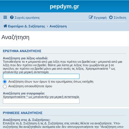
pepdym.gr
Συχνές ερωτήσεις
Εγγραφή
Σύνδεση
Ευρετήριο Δ. Συζήτησης
Αναζήτηση
Αναζήτηση
ΕΡΏΤΗΜΑ ΑΝΑΖΉΤΗΣΗΣ
Αναζήτηση για λέξεις-κλειδιά:
Τοποθετήστε το
+
μπροστά από μια λέξη που πρέπει να βρεθεί και
-
μπροστά από μια
λέξη που δεν πρέπει να βρεθεί. Βάλτε μια λίστα με λέξεις που χωρίζονται με
|
σε
αγκύλες αν πρέπει να βρεθεί μόνο μια από αυτές τις λέξεις. Χρησιμοποιείστε * ως
μπαλαντέρ για μερική αντιστοιχία.
Αναζήτηση όλων των όρων ή του ερωτήματος όπως εισήχθη
Αναζήτηση οποιουδήποτε όρου
Αναζήτηση για συγγραφέα:
Χρησιμοποιείστε * ως μπαλαντέρ για μερική αντιστοιχία.
ΡΥΘΜΊΣΕΙΣ ΑΝΑΖΉΤΗΣΗΣ
Αναζήτηση στις Δ. Συζητήσεις:
Επιλέξτε τη Δ. Συζήτηση ή τις Δ. Συζητήσεις στις οποίες θέλετε να αναζητήσετε. Υπο-
συζητήσεις θα αναζητηθούν αυτόματα εάν δεν απενεργοποιήσετε την “Αναζήτηση υπο-