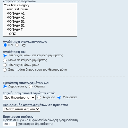
κατηγοριών“ παρακάτω.
Αναζήτηση υπο-κατηγοριών:
Ναι
Όχι
Αναζήτηση σε:
Τίτλους θεμάτων και κείμενο μηνύματος
Μόνο σε κείμενο μηνύματος
Τίτλους θεμάτων μόνο
Στην πρώτη δημοσίευση του θέματος μόνο
Εμφάνιση αποτελεσμάτων ως:
Δημοσιεύσεις
Θέματα
Ταξινόμηση αποτελεσμάτων κατά:
Αύξουσα
Φθίνουσα
Περιορισμός αποτελεσμάτων σε πριν από:
Επιστροφή πρώτων:
Ορίστε σε 0 για να εμφανιστεί ολόκληρη η δημοσίευση.
χαρακτήρες δημοσίευσης