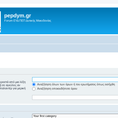
pepdym.gr
Forum ΕΥΔ ΠΕΠ Δυτικής Μακεδονίας
ροστά από μια λέξη
Αναζήτηση όλων των όρων ή του ερωτήματος όπως εισήχθη
ε
|
σε αγκύλες αν
μπαλαντέρ για μερική
Αναζήτηση οποιουδήποτε όρου