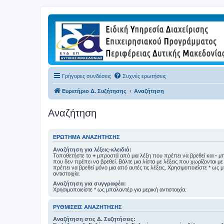
Γρήγορες συνδέσεις
Συχνές ερωτήσεις
Ευρετήριο Δ. Συζήτησης
Αναζήτηση
Αναζήτηση
ΕΡΏΤΗΜΑ ΑΝΑΖΉΤΗΣΗΣ
Αναζήτηση για λέξεις-κλειδιά:
Τοποθετήστε το
+
μπροστά από μια λέξη που πρέπει να βρεθεί και
-
μπ
που δεν πρέπει να βρεθεί. Βάλτε μια λίστα με λέξεις που χωρίζονται μ
πρέπει να βρεθεί μόνο μια από αυτές τις λέξεις. Χρησιμοποιείστε * ως 
αντιστοιχία.
Αναζήτηση για συγγραφέα:
Χρησιμοποιείστε * ως μπαλαντέρ για μερική αντιστοιχία.
ΡΥΘΜΊΣΕΙΣ ΑΝΑΖΉΤΗΣΗΣ
Αναζήτηση στις Δ. Συζητήσεις: