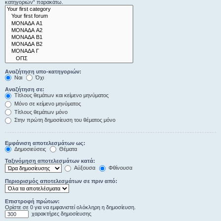
κατηγοριών“ παρακάτω.
Αναζήτηση υπο-κατηγοριών:
Ναι
Όχι
Αναζήτηση σε:
Τίτλους θεμάτων και κείμενο μηνύματος
Μόνο σε κείμενο μηνύματος
Τίτλους θεμάτων μόνο
Στην πρώτη δημοσίευση του θέματος μόνο
Εμφάνιση αποτελεσμάτων ως:
Δημοσιεύσεις
Θέματα
Ταξινόμηση αποτελεσμάτων κατά:
Αύξουσα
Φθίνουσα
Περιορισμός αποτελεσμάτων σε πριν από:
Επιστροφή πρώτων:
Ορίστε σε 0 για να εμφανιστεί ολόκληρη η δημοσίευση.
χαρακτήρες δημοσίευσης