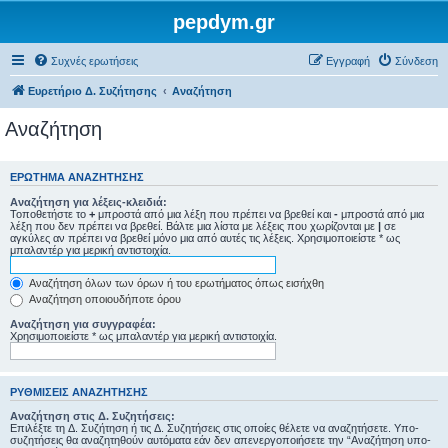
pepdym.gr
Συχνές ερωτήσεις
Εγγραφή
Σύνδεση
Ευρετήριο Δ. Συζήτησης
Αναζήτηση
Αναζήτηση
ΕΡΏΤΗΜΑ ΑΝΑΖΉΤΗΣΗΣ
Αναζήτηση για λέξεις-κλειδιά:
Τοποθετήστε το
+
μπροστά από μια λέξη που πρέπει να βρεθεί και
-
μπροστά από μια
λέξη που δεν πρέπει να βρεθεί. Βάλτε μια λίστα με λέξεις που χωρίζονται με
|
σε
αγκύλες αν πρέπει να βρεθεί μόνο μια από αυτές τις λέξεις. Χρησιμοποιείστε * ως
μπαλαντέρ για μερική αντιστοιχία.
Αναζήτηση όλων των όρων ή του ερωτήματος όπως εισήχθη
Αναζήτηση οποιουδήποτε όρου
Αναζήτηση για συγγραφέα:
Χρησιμοποιείστε * ως μπαλαντέρ για μερική αντιστοιχία.
ΡΥΘΜΊΣΕΙΣ ΑΝΑΖΉΤΗΣΗΣ
Αναζήτηση στις Δ. Συζητήσεις:
Επιλέξτε τη Δ. Συζήτηση ή τις Δ. Συζητήσεις στις οποίες θέλετε να αναζητήσετε. Υπο-
συζητήσεις θα αναζητηθούν αυτόματα εάν δεν απενεργοποιήσετε την “Αναζήτηση υπο-