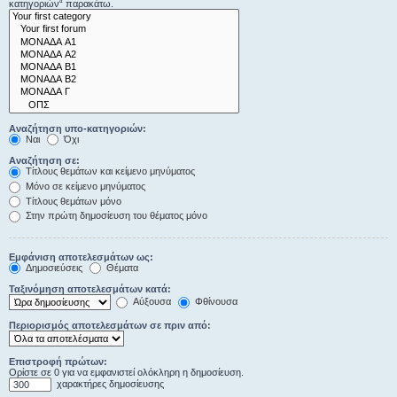
κατηγοριών“ παρακάτω.
Αναζήτηση υπο-κατηγοριών:
Ναι
Όχι
Αναζήτηση σε:
Τίτλους θεμάτων και κείμενο μηνύματος
Μόνο σε κείμενο μηνύματος
Τίτλους θεμάτων μόνο
Στην πρώτη δημοσίευση του θέματος μόνο
Εμφάνιση αποτελεσμάτων ως:
Δημοσιεύσεις
Θέματα
Ταξινόμηση αποτελεσμάτων κατά:
Αύξουσα
Φθίνουσα
Περιορισμός αποτελεσμάτων σε πριν από:
Επιστροφή πρώτων:
Ορίστε σε 0 για να εμφανιστεί ολόκληρη η δημοσίευση.
χαρακτήρες δημοσίευσης