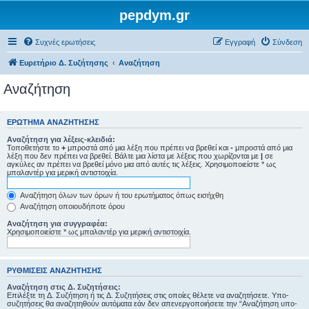
pepdym.gr
Συχνές ερωτήσεις
Εγγραφή
Σύνδεση
Ευρετήριο Δ. Συζήτησης
Αναζήτηση
Αναζήτηση
ΕΡΏΤΗΜΑ ΑΝΑΖΉΤΗΣΗΣ
Αναζήτηση για λέξεις-κλειδιά:
Τοποθετήστε το
+
μπροστά από μια λέξη που πρέπει να βρεθεί και
-
μπροστά από μια
λέξη που δεν πρέπει να βρεθεί. Βάλτε μια λίστα με λέξεις που χωρίζονται με
|
σε
αγκύλες αν πρέπει να βρεθεί μόνο μια από αυτές τις λέξεις. Χρησιμοποιείστε * ως
μπαλαντέρ για μερική αντιστοιχία.
Αναζήτηση όλων των όρων ή του ερωτήματος όπως εισήχθη
Αναζήτηση οποιουδήποτε όρου
Αναζήτηση για συγγραφέα:
Χρησιμοποιείστε * ως μπαλαντέρ για μερική αντιστοιχία.
ΡΥΘΜΊΣΕΙΣ ΑΝΑΖΉΤΗΣΗΣ
Αναζήτηση στις Δ. Συζητήσεις:
Επιλέξτε τη Δ. Συζήτηση ή τις Δ. Συζητήσεις στις οποίες θέλετε να αναζητήσετε. Υπο-
συζητήσεις θα αναζητηθούν αυτόματα εάν δεν απενεργοποιήσετε την “Αναζήτηση υπο-