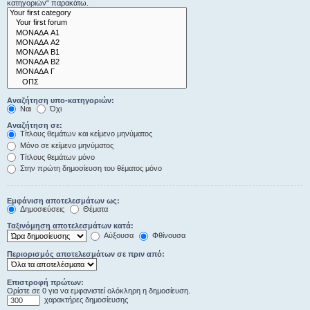
κατηγοριών“ παρακάτω.
Αναζήτηση υπο-κατηγοριών:
Ναι
Όχι
Αναζήτηση σε:
Τίτλους θεμάτων και κείμενο μηνύματος
Μόνο σε κείμενο μηνύματος
Τίτλους θεμάτων μόνο
Στην πρώτη δημοσίευση του θέματος μόνο
Εμφάνιση αποτελεσμάτων ως:
Δημοσιεύσεις
Θέματα
Ταξινόμηση αποτελεσμάτων κατά:
Αύξουσα
Φθίνουσα
Περιορισμός αποτελεσμάτων σε πριν από:
Επιστροφή πρώτων:
Ορίστε σε 0 για να εμφανιστεί ολόκληρη η δημοσίευση.
χαρακτήρες δημοσίευσης