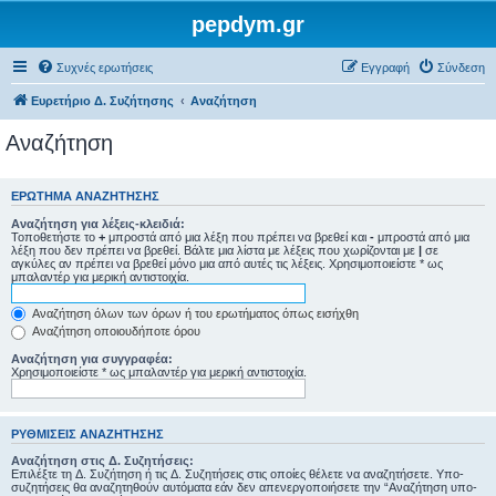
pepdym.gr
Συχνές ερωτήσεις
Εγγραφή
Σύνδεση
Ευρετήριο Δ. Συζήτησης
Αναζήτηση
Αναζήτηση
ΕΡΏΤΗΜΑ ΑΝΑΖΉΤΗΣΗΣ
Αναζήτηση για λέξεις-κλειδιά:
Τοποθετήστε το
+
μπροστά από μια λέξη που πρέπει να βρεθεί και
-
μπροστά από μια
λέξη που δεν πρέπει να βρεθεί. Βάλτε μια λίστα με λέξεις που χωρίζονται με
|
σε
αγκύλες αν πρέπει να βρεθεί μόνο μια από αυτές τις λέξεις. Χρησιμοποιείστε * ως
μπαλαντέρ για μερική αντιστοιχία.
Αναζήτηση όλων των όρων ή του ερωτήματος όπως εισήχθη
Αναζήτηση οποιουδήποτε όρου
Αναζήτηση για συγγραφέα:
Χρησιμοποιείστε * ως μπαλαντέρ για μερική αντιστοιχία.
ΡΥΘΜΊΣΕΙΣ ΑΝΑΖΉΤΗΣΗΣ
Αναζήτηση στις Δ. Συζητήσεις:
Επιλέξτε τη Δ. Συζήτηση ή τις Δ. Συζητήσεις στις οποίες θέλετε να αναζητήσετε. Υπο-
συζητήσεις θα αναζητηθούν αυτόματα εάν δεν απενεργοποιήσετε την “Αναζήτηση υπο-